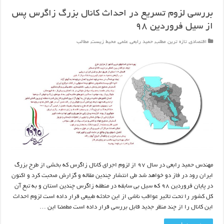
بررسی لزوم تسریع در احداث کانال بزرگ زاگرس پس
از سیل فروردین ۹۸
اقتصادی
,
تازه ترین مطلب
,
حمید رابعی
,
علمی
,
محیط زیست
,
مطالب
مهندس حميد رابعي در سال ۹۷ از لزوم اجراي کانال زاگرس که بخشي از طرح بزرگ
ايران رود در فاز دو خواهد شد طي انتشار چندين مقاله و گزارش صحبت کرد و اکنون
در پايان فروردين ۹۸ که سيل بي سابقه در منطقه زاگرس چندين استان و به تبع آن
کل کشور را تحت تاثير عواقب ناشي از اين حادثه طبيعي قرار داده است لزوم احداث
اين کانال را از چند منظر جديد قابل بررسي قرار داده است مطمئنا اين …