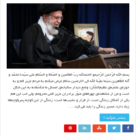
بسم الله الرّحمن الرّحیمو الحمدلله ربّ العالمین و الصّلاة و السّلام علی سیّدنا محمّد و
آله الطّاهرین سیّما بقیّة ‌الله فی الارضین.سلام عرض میکنم به مردم عزیز قم و به
حوزه‌ی علمیّه‌ی عظیم‌الشّأن؛ وضع دیدار سالیانه‌ی امسالِ ما متأسّفانه به این شکل
است و من از مشاهده‌ی چهره‌های منوّر برادران عزیز قمی محرومم، ولی خب این هم
یکی از اَشکال زندگی است، از فراز و نشیب‌ها است؛ زندگی از این کوچه پس‌کوچه‌ها
زیاد دارد، مسیر زندگی را باید طی کرد، …
بیشتر بخوانید »