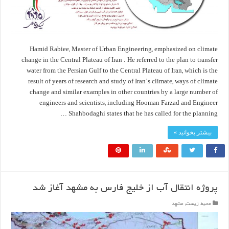
Hamid Rabiee, Master of Urban Engineering, emphasized on climate
change in the Central Plateau of Iran . He referred to the plan to transfer
water from the Persian Gulf to the Central Plateau of Iran, which is the
result of years of research and study of Iran’s climate, ways of climate
change and similar examples in other countries by a large number of
engineers and scientists, including Hooman Farzad and Engineer
Shahbodaghi states that he has called for the planning …
بیشتر بخوانید »
پروژه انتقال آب از خلیج فارس به مشهد آغاز شد
محیط زیست
,
مشهد