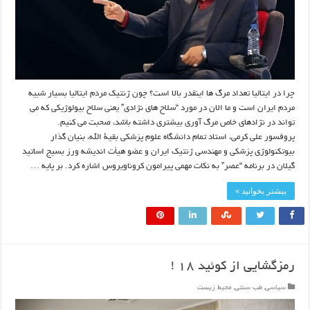
چرا در ایتالیا تعداد مرگ ها اینقدر بالا است؟ چون ژنتیک مردم ایتالیا بسیار شبیه
مردم ایران است و ما الان در مورد “سلاح های نژادی” یعنی سلاح بیولوژیکی که می
تواند در نژادهای خاص مرگ آوری بیشتری داشته باشد، صحبت می کنیم.
پروفسور علی کرمی، استاد تمام دانشگاه علوم پزشکی بقیة الله، بنیان گذار
بیوتکنولوژی پزشکی و مهندسی ژنتیک ایران و عضو هیأت اندیشه ورز بسیج اساتید
گیلان در برنامه “عصر” به نکات مهمی پیرامون کروناویروس اشاره کرد. بر پایه …
بیشتر بخوانید »
رمزگشایی از کوئید ۱۸ !
سیاسی
,
طب سنتی
,
محیط زیست