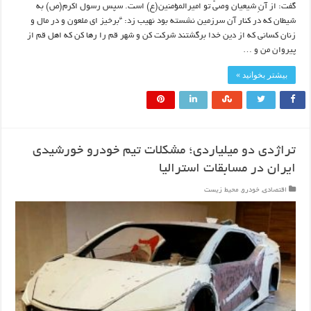
گفت: از آنِ شيعيان وصيّ تو اميرالمؤمنين(ع) است. سپس رسول اکرم(ص) به
شيطان که در کنار آن سرزمين نشسته بود نهيب زد: “برخيز اي ملعون و در مال و
زنان کساني که از دين خدا برگشتند شرکت کن و شهر قم را رها کن که اهل قم از
پيروان من و …
بیشتر بخوانید »
تراژدی دو میلیاردی؛ مشکلات تیم خودرو خورشیدی
ایران در مسابقات استرالیا
اقتصادی
,
خودرو
,
محیط زیست