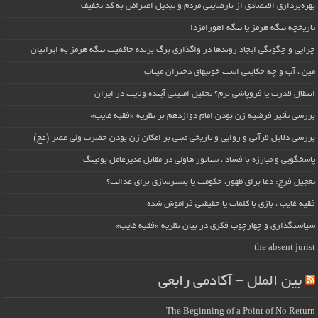
بهره‌برداری اقتصادی از نارضایتی مردم و تبدیل اعتراض به کد تخفیف
تاریخچه تنگه هرمز یا تنگه اهورامزدا
چرایی و چگونگی ایجاد روندها در واگذاری برگ برنده حاکمیت تنگه هرمز به ایرانیان
مین ، آب و چه حکایتی است خونبهای دختران میناب
انتقال قدرت یا فروپاشی نرم؟ تحلیل امنیتی آینده ولایت در ایران
بررسی تأثیر فرضیه زن بودن امام دوازدهم بر نظریه «فقیه غایب»
بررسی دلایل قرآنی و روایی و تاریخی مبنی بر امکان زن بودن حضرت ولی عصر (عج)
پاسخگویی و مبارزه با فساد ، سناتور هاولی در مقابل مدیرعامل بوئینگ
تعجیل فرج: دعا برای ظهور، حکومت یا بسترسازی برای عدالت؟
فقیه غایب ، بازی با کلمات یا حقیقتی فراموش شده
سیاستگذاری و چهارچوب فکری در بیان نظریه «فقیه غایب»
the absent jurist
بین الملل – آکادمی رابعی
The Beginning of a Point of No Return