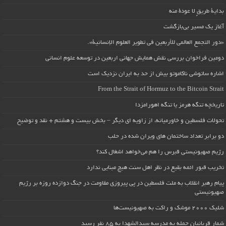
بداية طريقٍ لا عودة منه
آغاز یک مسیر بی‌بازگشت
«دور التجمع العالمي للأربعين في تطوير العلوم الإنسانية».
دومین فراخوان بررسی نقش همایش جهانی اربعین در توسعه علوم انسانی
اشاره ساتوشی ناکاموتو بیش از حد به ایران نزدیک است
From the Strait of Hormuz to the Bitcoin Strait
تاریخچه تنگه هرمز یا تنگه اهورامزدا
تحولات فلسطین و خاورمیانه، از زاویه ای دیگر – بخش بیست و هشتم + نقد و توضیح
دو برابر تعداد ساختمان های ویران شده در حلب
رژیم صهیونیستی قبرس را هم می‌خواهد اشغال کند؟
تخریب قبور ائمه بقیع در نظر اهل سنت هیچ مبنایی ندارد
پیام رهبر انقلاب به ملت فلسطین در پی پیروزی مقاومت در جنگ دوازده روزه بر رژیم
صهیونیستی
شلیک ۲۰۰۰ موشک و راکت به صهیونیست‌ها
شمار قربانیان حمله به مدرسه سیدالشهدا به ۸۵ نفر رسید