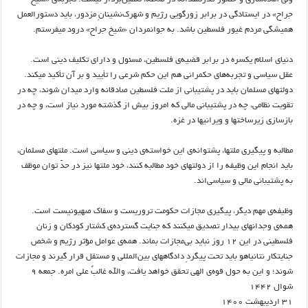
جراح» در ایستادگی در برابر زورگویی رژیم و شهرک‌نشینانِ مزدور، باید دستورالعمل
همیشگی مردم غیور فلسطین باشد. به جوانمردان «شیخ جراح» درود میفرستم.
دنیای اسلام یکسره در برابر قضیه‌ی فلسطین، مسئول و دارای تکلیف دینی است.
عقل سیاسی و تجربه‌های حکمرانی هم این حکم شرعی را تأیید و بر آن تأکید میکند.
دولتهای مسلمان باید در پشتیبانی از ملت فلسطین صادقانه وارد میدان شوند، چه در
تقویت نظامی، چه در پشتیبانی مالی که امروز بیش از گذشته مورد نیاز است، و چه در
بازسازی زیرساختها و ویرانیها در غزه.
مطالبه و پیگیری ملتها، پشتوانه‌ی این خواسته‌ی دینی و سیاسی است. ملتهای مسلمان،
باید انجام این وظیفه‌ را از دولتهای خود مطالبه کنند، خود ملتها نیز در حدّ توان موظف
به پشتیبانی مالی و سیاسی‌اند.
وظیفه‌ی مهم دیگر، پیگیری مجازات حکومت تروریست و سفاک صهیونیست است.
همه‌ی وجدانهای بیدار تصدیق میکنند که جنایت گسترده‌ی کشتار کودکان و زنان
فلسطینی در این ۱۲ روز نباید بی‌مجازات بماند. همه‌ی عوامل مؤثر رژیم و شخص
جنایتکار نتانیاهو باید تحت پیگردِ دادگاههای بین‌المللی و مستقل قرار گیرند و مجازات
شوند؛ و این به حول قوه‌ی الهی تحقق خواهد یافت، والله غالبٌ علی امره. جمعه ۹
شوال ۱۴۴۲
۳۱ اردیبهشت ۱۴۰۰