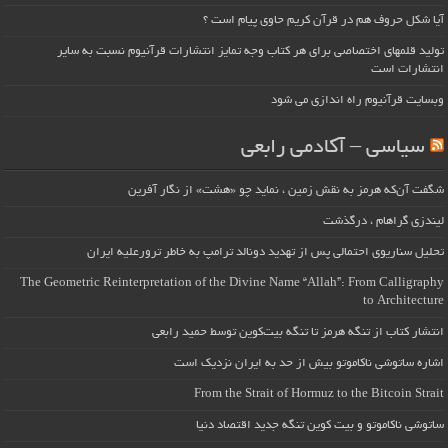
آیا شکل حروف هم در قرآن کریم حاوی پیام است ؟
تولید قلمهای اختصاصی برای هر کتاب وجه تمایز انتشارات قرآنیوم نسبت به سایر
انتشارات است
وبسایت قرآنیوم راه اندازی می شود
سیاسی – آکادمی رابعی
شگفت آن‌که هرمز به نقش زمین ، نماید چو «هشت» از نگار آفرین
لیندزی گراهام ، درگذشت
تحلیل سناریوی احتمالی پس از تهدید دونالد ترامپ به خاطر ترورعلیه ایران
The Geometric Reinterpretation of the Divine Name “Allah”: From Calligraphy
to Architecture
انتشار کتاب از تنگه هرمز تا تنگه بیت‌کوین توسط حمید رابعی
اشاره ساتوشی ناکاموتو بیش از حد به ایران نزدیک است
From the Strait of Hormuz to the Bitcoin Strait
ساتوشی ناکاموتو و بیت کوین تنگه جدید اقتصاد دنیا