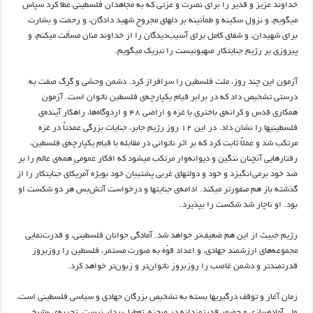
خداوند عزیز و قدیر را برای نصرت و عزتی که به مجاهدان فلسطینی عطا کرد سپاس
میگویم، و نزول سکینه و طمأنینه بر دلهای مجروح شهید دادگان، و رحمت و بشارت
برای شهیدان، و شفای کامل برای آسیب‌دیدگان را از خداوند منان مسألت میکنم، و
پیروزی بر رژیم جنایتکار صهیونیست را تبریک میگویم.
آزمون این چند روز، ملت فلسطین را سرافراز کرد. دشمن وحشی و گرگ صفت به
درستی تشخیص داد که در برابر قیام یکپارچه‌ی فلسطین ناتوان است. آزمون
همکاری قدس و کرانه‌ی باختری با غزه و اراضی ۴۸ و اردوگاه‌ها، راهکار آینده‌ی
فلسطینیها را نشان داد. در این ۱۲ روز رژیم جابر، جنایات بزرگی عمدتاً در غزه
مرتکب شد و عملاً ثابت کرد که بر اثر ناتوانی در مقابله با قیام یکپارچه‌ی فلسطین،
رفتارهایی آنچنان ننگین و دیوانه‌وار مرتکب میشود که افکار عمومیِ همه‌ی عالم را بر
ضد خود برمی‌انگیزد و خود و دولتهای غربی پشتیبان خود بویژه آمریکای جنایتکار را از
گذشته باز هم منفورتر میکند. ادامه‌ی جنایتها و درخواست آتش‌بس هر دو شکست او
بود. او ناچار شد شکست را بپذیرد.
رژیم خبیث از این هم ضعیف‌تر خواهد شد. آمادگی جوانان فلسطینی، و قدرت‌نمایی
مجموعه‌های ارزشمند جهادی، و اعداد قوّه به صورت مستمر، فلسطین را روزبروز
قدرتمند‌تر و دشمن غاصب را روزبروز ناتوان‌تر و زبون‌تر خواهد کرد.
زمان آغاز و توقف درگیریها بسته به تشخیص بزرگان جهادی و سیاسی فلسطینی است،
ولی آماده‌سازی و حضور قدرتمندانه در صحنه، تعطیل‌بردار نیست. تجربه‌ی «شیخ‌