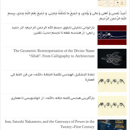
اُعیذُ نَفسی وَ أهلی وَ مالی وَ وُلدی، و جَمیعَ ما تَلحَقُهُ عِنایتی، و جَمیعَ نِعَمِ اللّهِ عِندی، بِبِسمِ
اللّهِ الرَّحمنِ الرَّحیمِ.
بازخوانی تحلیلی تابلوی «بسم الله الرحمن الرحیم» اثر حمید
رابعی؛ از هندسه نقطه تا تجسم حدیث ثقلین
The Geometric Reinterpretation of the Divine Name
“Allah”: From Calligraphy to Architecture
إعادة التشكيل الهندسي لكلمة الجلالة «الله»؛ من فن الخط إلى
العمارة
بازآفرینی هندسی کلمه جلاله «الله»؛ از خوشنویسی تا معماری
Iran, Satoshi Nakamoto, and the Gateways of Power in the
Twenty-First Century