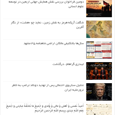
دومین فراخوان بررسی نقش همایش جهانی اربعین در توسعه
علوم انسانی
شگفت آن‌که هرمز به نقش زمین ، نماید چو «هشت» از نگار
آفرین
سال‌ها بلاتکلیفی مالکان اراضی شاهنامه ۳۵ مشهد
لیندزی گراهام ، درگذشت
تحلیل سناریوی احتمالی پس از تهدید دونالد ترامپ به خاطر
ترورعلیه ایران
اُعیذُ نَفسی وَ أهلی وَ مالی وَ وُلدی و جَمیعَ ما تَلحَقُهُ عِنایتی و جَمیعَ
نِعَمِ اللّهِ عِندی بِبِسمِ اللّهِ الرَّحمنِ الرَّحیمِ