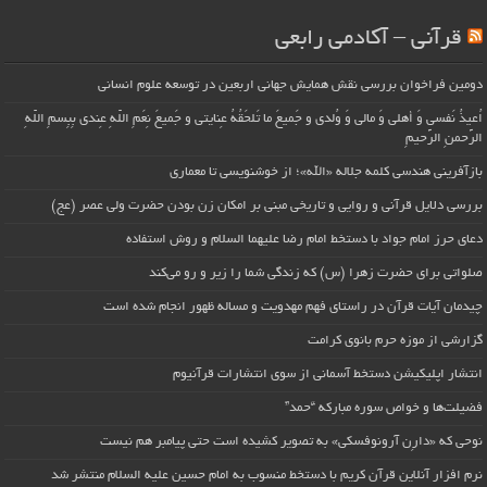
قرآنی – آکادمی رابعی
دومین فراخوان بررسی نقش همایش جهانی اربعین در توسعه علوم انسانی
اُعیذُ نَفسی وَ أهلی وَ مالی وَ وُلدی و جَمیعَ ما تَلحَقُهُ عِنایتی و جَمیعَ نِعَمِ اللّهِ عِندی بِبِسمِ اللّهِ
الرَّحمنِ الرَّحیمِ
بازآفرینی هندسی کلمه جلاله «الله»؛ از خوشنویسی تا معماری
بررسی دلایل قرآنی و روایی و تاریخی مبنی بر امکان زن بودن حضرت ولی عصر (عج)
دعای حرز امام جواد با دستخط امام رضا علیهما السلام و روش استفاده
صلواتی برای حضرت زهرا (س) که زندگی شما را زیر و رو می‌کند
چیدمان آیات قرآن در راستای فهم مهدویت و مساله ظهور انجام شده است
گزارشی از موزه حرم بانوی کرامت
انتشار اپلیکیشن دستخط آسمانی از سوی انتشارات قرآنیوم
فضیلت‌ها و خواص سوره مبارکه “حمد”
نوحی که «دارِن آرونوفسکی» به تصویر کشیده است حتی پیامبر هم نیست
نرم افزار آنلاین قرآن کریم با دستخط منسوب به امام حسین علیه السلام منتشر شد