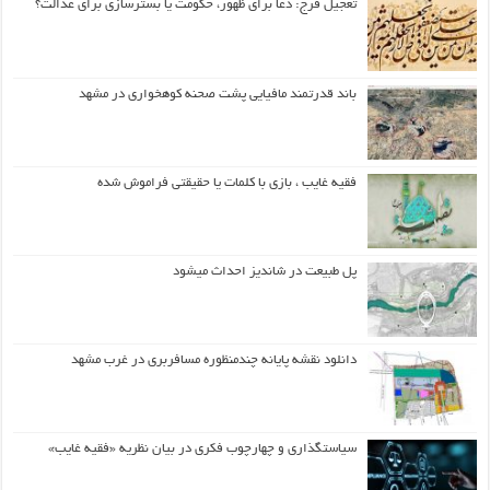
تعجیل فرج: دعا برای ظهور، حکومت یا بسترسازی برای عدالت؟
باند قدرتمند مافیایی پشت صحنه کوهخواری در مشهد
فقیه غایب ، بازی با کلمات یا حقیقتی فراموش شده
پل طبیعت در شاندیز احداث میشود
دانلود نقشه پایانه چندمنظوره مسافربری در غرب مشهد
سیاستگذاری و چهارچوب فکری در بیان نظریه «فقیه غایب»