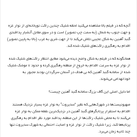
آنچه که در فیلم بالا مشاهده می‌کنید لحظه شلیک چندین راکت توپخانه‌ای از نوار غزه
و جهت جنوب به شمال (به سمت چپ تصویر) است و در سوی مقابل آتشبار پدافندی
گنبد آهنین به شکل عجیبی تلاش می‌کند تا از جهت شرق به غرب (بالا به پایین تصویر)
اقدام به رهگیری راکت‌های شلیک شده کند.
همانگونه که در فیلم به شکل واضح دیده می‌شود مطابق انتظار راکت‌های شلیک شده
از نوار غزه به سرعت اقدام به خروج از منطقه رهگیری کرده و حدود ۷ موشک شلیک
شده از سامانه گنبد آهنین که بی هدف در آسمان سرگردان بودند مجبور به
خودانهدامی می‌شوند.
اما دلیل اصلی این گاف بزرگ سامانه گنبد آهنین چیست؟
صهیونیست‌ها در شهرک‌هایی که نظیر “سدیروت” به نوار غزه بسیار نزدیک هستند
اقدام به استقرار پرتابگرهای گنبد آهنین در نزدیک‌ترین نقطه ممکن به نوار غزه
می‌کنند تا به محض شلیک راکت‌ها از این منطقه، پدافند مورد نظر اقدام به رهگیری
پرتابه‌ها کند، زیرا شلیک راکت از نوار غزه و اصابت احتمالی به شهرک سدیروت تنها
چند ثانیه زمان می‌برد.