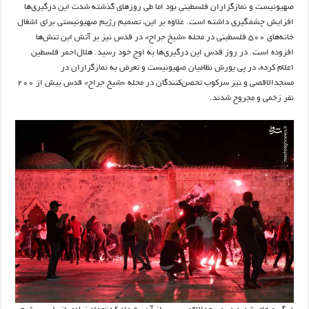
صهیونیست و نمازگزاران فلسطینی بود اما طی روزهای گذشته شدت این درگیری‌ها
افزایش چشمگیری داشته است. علاوه بر این، تصمیم رژیم صهیونیستی برای اشغال
خانه‌های ۵۰۰ فلسطینی در محله «شیخ جراح» در قدس نیز بر آتش این تنش‌ها
افزوده است. در روز قدس این درگیری‌ها به اوج خود رسید. هلال‌احمر فلسطین
اعلام کرده، در پی یورش نظامیان صهیونیست و تعرض به نمازگزاران در
مسجدالاقصی و نیز سرکوب تحصن‌کنندگان در محله «شیخ جراح» قدس بیش از ۲۰۰
نفر زخمی و مجروح شدند.