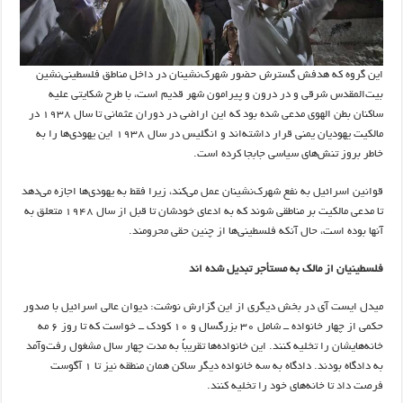
این گروه که هدفش گسترش حضور شهرک‌نشینان در داخل مناطق فلسطینی‌نشین
بیت‌المقدس شرقی و در درون و پیرامون شهر قدیم است، با طرح شکایتی علیه
ساکنان بطن الهوی مدعی شده بود که این اراضی در دوران عثمانی تا سال ۱۹۳۸ در
مالکیت یهودیان یمنی قرار داشته‌اند و انگلیس در سال ۱۹۳۸ این یهودی‌ها را به
خاطر بروز تنش‌های سیاسی جابجا کرده است.
قوانین اسرائیل به نفع شهرک‌نشینان عمل می‌کند، زیرا فقط به یهودی‌ها اجازه می‌دهد
تا مدعی مالکیت بر مناطقی شوند که به ادعای خودشان تا قبل از سال ۱۹۴۸ متعلق به
آنها بوده است، حال آنکه فلسطینی‌ها از چنین حقی محرومند.
فلسطینیان از مالک به مستأجر تبدیل شده اند
میدل ایست آی در بخش دیگری از این گزارش نوشت: دیوان عالی اسرائیل با صدور
حکمی از چهار خانواده ــ شامل ۳۰ بزرگسال و ۱۰ کودک ــ خواست که تا روز ۶ مه
خانه‌هایشان را تخلیه کنند. این خانواده‌ها تقریباً به مدت چهار سال مشغول رفت‌وآمد
به دادگاه بودند. دادگاه به سه خانواده دیگر ساکن همان منطقه نیز تا ۱ آگوست
فرصت داد تا خانه‌های خود را تخلیه کنند.