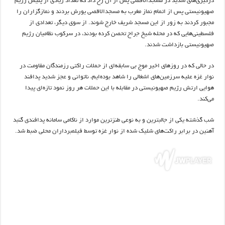
درگیری‌های شدید در مسجدالاقصی پس از آن رخ داد که تعداد زیادی از پلیس رژیم
صهیونیستی پس از اتمام نماز مغرب به مسجدالاقصی یورش بردند و نمازگزاران را
مجبور کردند به زور از این مسجد شریف خارج شوند. از سوی دیگر، تعدادی از
فلسطینی‌هایی که در محله شیخ جراح تحصن کرده بودند، در سرکوب نظامیان رژیم
صهیونیستی بازداشت شدند.
در حالی که در روزهای اخیر موج بی سابقه‌ای از حملات راکتی رزمندگان مقاومت در
نوار غزه علیه سرزمین‌های اشغالی را شاهد بوده‌ایم، ناتوانی و عجز شدید پدافند
هوایی ارتش رژیم صهیونیستی در مقابله با این حملات هر روز نمود تازه‌ای پیدا
می‌کند.
شب گذشته یکی از جالبترین و به نوعی طنزترین موارد از ناکامی سامانه پدافندی گنبد
آهنین در برابر راکت‌های شلیک شده از نوار غزه توسط فیلمبرداران محلی ضبط شد.