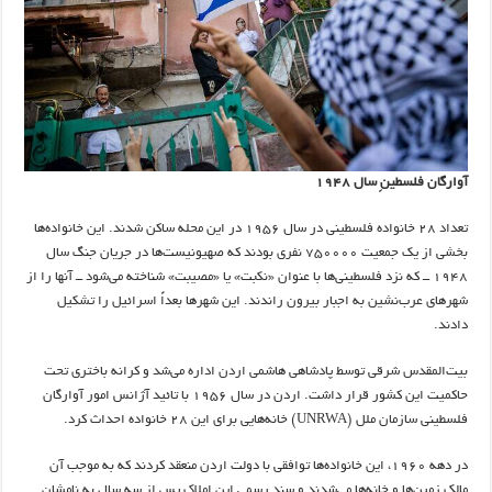
آوارگان فلسطینِ سال ۱۹۴۸
تعداد ۲۸ خانواده فلسطینی در سال ۱۹۵۶ در این محله ساکن شدند. این خانواده‌ها
بخشی از یک جمعیت ۷۵۰۰۰۰ نفری بودند که صهیونیست‌ها در جریان جنگ سال
۱۹۴۸ ــ که نزد فلسطینی‌ها با عنوان «نکبت» یا «مصیبت» شناخته می‌شود ــ آنها را از
شهرهای عرب‌نشین به اجبار بیرون راندند. این شهرها بعداً اسرائیل را تشکیل
دادند.
بیت‌المقدس شرقی توسط پادشاهی هاشمی اردن اداره می‌شد و کرانه باختری تحت
حاکمیت این کشور قرار داشت. اردن در سال ۱۹۵۶ با تائید آژانس امور آوارگان
فلسطینی سازمان ملل (UNRWA) خانه‌هایی برای این ۲۸ خانواده احداث کرد.
در دهه ۱۹۶۰، این خانواده‌ها توافقی با دولت اردن منعقد کردند که به موجب آن
مالک زمین‌ها و خانه‌ها می‌شدند و سند رسمی این املاک پس از سه سال به نامشان