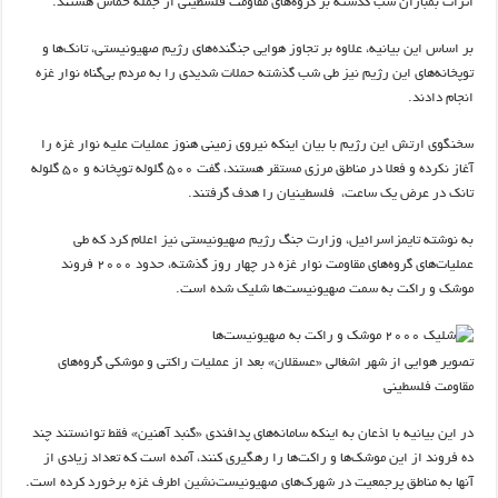
اثرات بمباران شب گذشته بر گروه‌های مقاومت فلسطینی از جمله حماس هستند.
بر اساس این بیانیه، علاوه بر تجاوز هوایی جنگنده‌های رژیم صهیونیستی، تانک‌ها و
توپخانه‌های این رژیم نیز طی شب گذشته حملات شدیدی را به مردم بی‌گناه نوار غزه
انجام دادند.
سخنگوی ارتش این رژیم با بیان اینکه نیروی زمینی هنوز عملیات علیه نوار غزه را
آغاز نکرده و فعلا در مناطق مرزی مستقر هستند، گفت ۵۰۰ گلوله توپخانه و ۵۰ گلوله
تانک در عرض یک ساعت، فلسطینیان را هدف گرفتند.
به نوشته تایمزاسرائیل، وزارت جنگ رژیم صهیونیستی نیز اعلام کرد که طی
عملیات‌های گروه‌های مقاومت نوار غزه در چهار روز گذشته، حدود ۲۰۰۰ فروند
موشک و راکت به سمت صهیونیست‌ها شلیک شده است.
تصویر هوایی از شهر اشغالی «عسقلان» بعد از عملیات راکتی و موشکی گروه‌های
مقاومت فلسطینی
در این بیانیه با اذعان به اینکه سامانه‌های پدافندی «گنبد آهنین» فقط توانستند چند
ده فروند از این موشک‌ها و راکت‌ها را رهگیری کنند، آمده است که تعداد زیادی از
آنها به مناطق پرجمعیت در شهرک‌های صهیونیست‌نشین اطرف غزه برخورد کرده است.