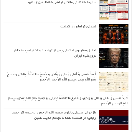
سال‌ها بلاتکلیفی مالکان اراضی شاهنامه ۳۵ مشهد
لیندزی گراهام ، درگذشت
تحلیل سناریوی احتمالی پس از تهدید دونالد ترامپ به خاطر
ترورعلیه ایران
اُعیذُ نَفسی وَ أهلی وَ مالی وَ وُلدی و جَمیعَ ما تَلحَقُهُ عِنایتی و جَمیعَ
نِعَمِ اللّهِ عِندی بِبِسمِ اللّهِ الرَّحمنِ الرَّحیمِ
اُعیذُ نَفسی وَ أهلی وَ مالی وَ وُلدی، و جَمیعَ ما تَلحَقُهُ عِنایتی، و جَمیعَ نِعَمِ اللّهِ عِندی، بِبِسمِ
اللّهِ الرَّحمنِ الرَّحیمِ.
بازخوانی تحلیلی تابلوی «بسم الله الرحمن الرحیم» اثر حمید
رابعی؛ از هندسه نقطه تا تجسم حدیث ثقلین