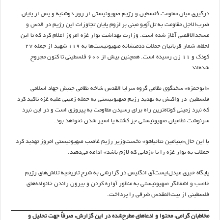
درگیری میان مقاومت فلسطین و رژیم صهیونیستی از روز دوشنبه و پس از پایان
ضرب‌الاجل مقاومت به تل‌آویو مبنی بر لزوم پایان تجاوزات این رژیم در قدس و
مسجدالاقصی آغاز شده است. وزارت بهداشت نوار غزه امروز اعلام کرد که تا این
لحظه، شمار قربانیان حملات ددمنشانه صهیونیست‌ها به ۱۱۹ شهید از جمله ۲۷
کودک و ۱۱ زن رسیده است. همچنین بیش از ۶۰۰ فلسطینی تا کنون مجروح
شده‌اند.
«ابوحمزه» سخنگوی نظامی گروه سرایا القدس شاخه نظامی جنبش جهاد اسلامی
فلسطین در واکنش به تهدید رژیم صهیونیستی به حمله زمینی علیه غزه تاکید کرد
که نبرد زمینی کوتاه‌ترین راه برای رسیدن مقاومت به پیروزی است و در این نبرد
سرنوشت نظامیان صهیونیستی جز کشته یا اسیر شدن نخواهد بود.
با این حال«بنیامین نتانیاهو» نخست‌وزیر رژیم غاصب صهیونیستی امروز تهدید کرد
حملات به نوار غزه را تا «زمانی که لازم باشد» ادامه می‌دهند.
پایگاه خبری میدل‌ایست‌آی انگلیس در گزارشی به شرح تاریخچه تلاش‌های رژیم
غاصب و اشغالگر صهیونیستی به منظور آواره کردن و بیرون راندن خانواده‌های
فلسطینی از بیت‌المقدس شرقی را پرداخت.
مخاطبان گرامی، محتوا و ادعاهای مطرح‌شده در این گزارش، صرفاً جهت تحلیل و