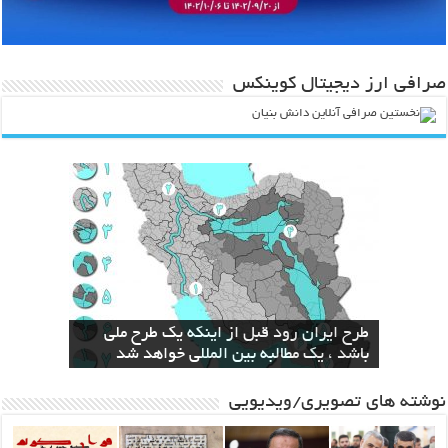
صرافی ارز دیجیتال کوینکس
انقلاب در صنعت و کشاورزی با ارائه لیزر
طرح ایران رود قبل از اینکه یک طرح ملی
سال‌ها بلاتکلیفی مالکان اراضی شاهنامه ۳۵
باند قدرتمند مافیایی پشت صحنه کوهخواری
الزام دولت به ساخت نیروگاه اختصاصی برای
مشهد
سطحی
در مشهد
استخراج بیت کوین
باشد ، یک مطالبه بین المللی خواهد شد
نوشته های تصویری/ویدیویی