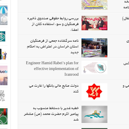
سخه
امه
فال)
بررسی روابط حقوقی صندوق ذخیره
فرهنگیان و سوء استفاده کلان از
اعضاء
ی
نامه سرگشاده جمعی از فرهنگیان
استان خراسان در اعتراض به احکام
جدید
تکس
Engineer Hamid Rabei’s plan for
effective implementation of
Iranrood
می و
دولت منابع مالی بانکها را غارت می
کند
خطبه غدیر با دستخط منسوب به
پیامبر اکرم حضرت محمد (ص) منتشر
شد