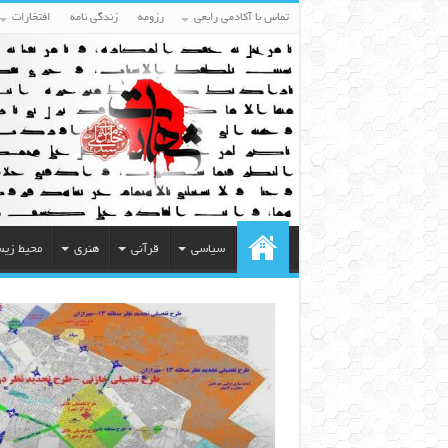
تماس با آکادمی رابعی
رزومه
زندگی نامه
افتخارات
سیاسی
قرآنی
هنری
محیط زی