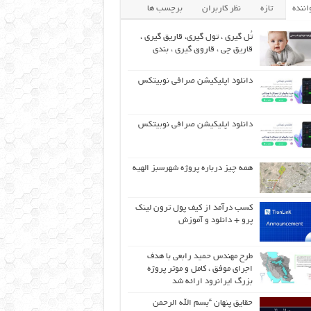
اننده
تازه
نظر کاربران
برچسب ها
تُل گیری ، تول گیری، قاریق گیری ،
قاریق‌ چی ، قاروق گیری ، بندی
دانلود اپلیکیشن صرافی نوبیتکس
دانلود اپلیکیشن صرافی نوبیتکس
همه چیز درباره پروژه شهرسبز الهیه
کسب درآمد از کیف پول ترون لینک
پرو + دانلود و آموزش
طرح مهندس حمید رابعی با هدف
اجرای موفق ، کامل و موثر پروژه
بزرگ ایرانرود ارائه شد
حقایق پنهان “بسم الله الرحمن