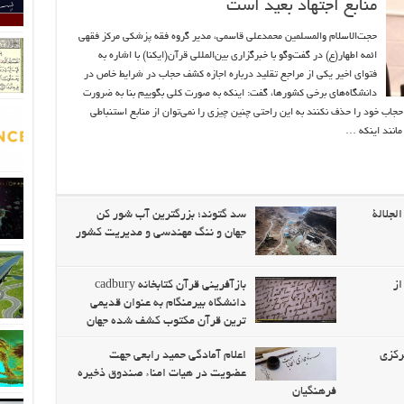
منابع اجتهاد بعید است
حجت‌الاسلام والمسلمین محمدعلی قاسمی، مدیر گروه فقه پزشکی مرکز فقهی
ائمه اطهار(ع) در گفت‌وگو با خبرگزاری بین‌المللی قرآن(ایکنا) با اشاره به
فتوای اخیر یکی از مراجع تقلید درباره اجازه کشف حجاب در شرایط خاص در
دانشگاه‌های برخی کشورها، گفت: اینکه به صورت کلی بگوییم بنا به ضرورت
جاب خود را حذف نکنند به این راحتی چنین چیزی را نمی‌توان از منابع استنباطی
 مانند اینکه …
لجلالة
سد گتوند؛ بزرگترین آب شور کن
جهان و ننگ مهندسی و مدیریت کشور
از
بازآفرینی قرآن کتابخانه cadbury
دانشگاه بیرمنگام به عنوان قدیمی
ترین قرآن مکتوب کشف شده جهان
رکزی
اعلام آمادگی حمید رابعی جهت
عضویت در هیات امناء صندوق ذخیره
فرهنگیان