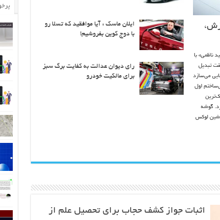
پرخو
ایلان ماسک : آیا موافقید که تسلا رو
زش،
با دوج کوین بفروشیم!
 ناظمی» با
یقت تبدیل
رای دیوان عدالت به کفایت برگ سبز
برای مالکیت خودرو
ایی می‌سازد
ی‌ساختم اول
‌ترین
رد. گوشه
ماشین لوکس
اثبات جواز کشف حجاب برای تحصیل علم از