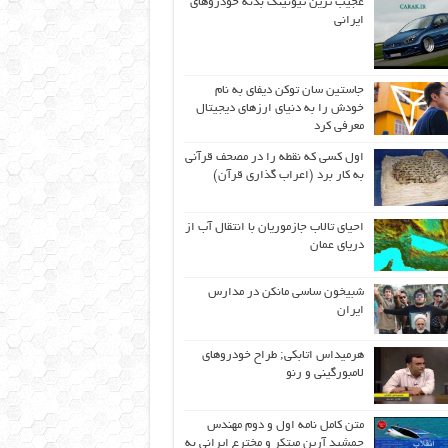
عجیب ترین تیونینگ بدنه خودروهای
ایرانی
جاستین سان توکن دیفای به نام
خودش را به دنیای ارزهای دیجیتال
معرفی کرد
اول كسی كه نقطه را در مصحف قرآنی
به كار برد (اعراب گذاری قرآن)
احیای تالاب جازموریان با انتقال آب از
دریای عمان
شبیخون ساسی مانکن در مدارس
ایران
هرمیداس اتابکی; طراح خودروهای
لامبورگینی و رنو
متن کامل نامه اول و دوم مهندس
جمشید آرین مبتکر و مخترع ایرانی به