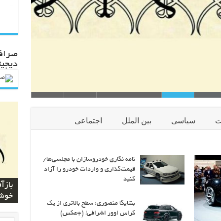
صرافی
دیجیت
ت
سیاسی
بین الملل
اجتماعی
م رضا علیهما السلام و روش استفاده
بازآفر
 و طلسم بسیار مفید است اکنون توسط انتشارات قرآنیوم ب…
کلمه جلاله
نامه نگاری خودروسازان با مجلسی‌ها/
قیمت‌گذاری و واردات خودرو را آزاد
اُعیذ
کنید
دعای
بازآ
تَلحَق
انتش
صلوا
بررس
دومی
چیدم
انتش
اللّهِ
خوشن
شما 
اربع
علیه
و مس
گزار
فضیل
بر ا
بنتایگا منصوری؛ سطح بالاتری از یک
کراس اوور اشرافی! (+عکس)