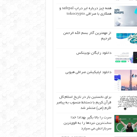
همه چیز درباره ایر دراپ safepal و
همکاری با صرافی tokocrypto
از مهمترین آثار بسم الله الرحمن
الرحیم
دانلود رایگان نوبیتکس
دانلود اپلیکیشن صرافی هیوبی
برای نخستین بار در تاریخ اسلام کل
قرآن کریم با دستخط منسوب به پیامبر
اکرم (ص) منتشر شد
سرت را بالا بگیر بهداد! خدا
سخت‌ترین نبردها را به قوی‌ترین
سربازانش می سپارد