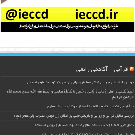
قرآنی – آکادمی رابعی
دومین فراخوان بررسی نقش همایش جهانی اربعین در توسعه علوم انسانی
اُعیذُ نَفسی وَ أهلی وَ مالی وَ وُلدی و جَمیعَ ما تَلحَقُهُ عِنایتی و جَمیعَ نِعَمِ اللّهِ عِندی بِبِسمِ اللّهِ
الرَّحمنِ الرَّحیمِ
بازآفرینی هندسی کلمه جلاله «الله»؛ از خوشنویسی تا معماری
بررسی دلایل قرآنی و روایی و تاریخی مبنی بر امکان زن بودن حضرت ولی عصر (عج)
دعای حرز امام جواد با دستخط امام رضا علیهما السلام و روش استفاده
صلواتی برای حضرت زهرا (س) که زندگی شما را زیر و رو می‌کند