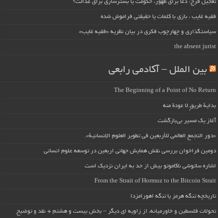
تعجیل فرج: دعا برای ظهور، حکومت یا بسترسازی برای عدالت؟
فقیه غایب ، بازی با کلمات یا حقیقتی فراموش شده
سیاستگذاری و چهارچوب فکری در بیان نظریه «فقیه غایب»
the absent jurist
بین الملل – آکادمی رابعی
The Beginning of a Point of No Return
بداية طريقٍ لا عودة منه
آغاز یک مسیر بی‌بازگشت
«دور التجمع العالمي للأربعين في تطوير العلوم الإنسانية».
دومین فراخوان بررسی نقش همایش جهانی اربعین در توسعه علوم انسانی
اشاره ساتوشی ناکاموتو بیش از حد به ایران نزدیک است
From the Strait of Hormuz to the Bitcoin Strait
تاریخچه تنگه هرمز یا تنگه اهورامزدا
تحولات فلسطین و خاورمیانه، از زاویه ای دیگر – بخش بیست و هشتم + نقد و توضیح