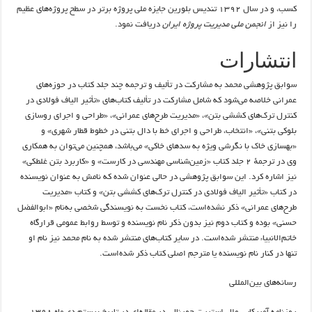
کسب، و در سال ۱۳۹۲ تندیس بلورین جایزه ملی پروژه برتر در سطح پروژه‌های عظیم
را نیز از
انجمن ملی مدیریت پروژه ایران
دریافت نمود.
انتشارات
سوابق پژوهشی محمد به مشارکت در تألیف و ترجمه چند جلد کتاب در حوزه‌های
عمرانی خلاصه می‌شود که شامل مشارکت در تألیف کتاب‌های «تأثیر الیاف فولادی در
کنترل ترک‌های کششی بتن»، «مدیریت طرح‌های عمرانی»، «طراحی و اجرای روسازی
بلوکی بتنی»، «انتخاب، طراحی و اجرای خط با دال بتنی در خطوط قطار شهری» و
«بهسازی خاک با نگرشی ویژه به سدهای خاکی» می‌باشد، همچنین می‌توان به همکاری
وی در ترجمهٔ ۲ جلد کتاب «زمین‌شناسی مهندسی در کارست» و «کاربرد بتن غلطکی»
نیز اشاره کرد. این سوابق پژوهشی در حالی عنوان شده که نامش به عنوان نویسنده
در کتاب «تأثیر الیاف فولادی در کنترل ترک‌های کششی بتن» و کتاب «مدیریت
طرح‌های عمرانی» ذکر نشده‌است، کتاب نخست به نویسندگی شخصی به‌نام «ابوالفضل
حسنی» بوده و کتاب دوم نیز بدون ذکر نام نویسنده و توسط روابط عمومی قرارگاه
خاتم‌الانبیاء منتشر شده‌است. در سایر کتاب‌های منتشر شده به نام محمد نیز نام او
تنها در کنار نام نویسنده یا مترجم اصلی کتاب ذکر شده‌است.
رسانه‌های بین‌المللی