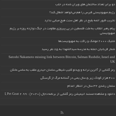
دو برابر تعداد ساختمان های ویران شده در حلب
رژیم صهیونیستی قبرس را هم می‌خواهد اشغال کند؟
تخریب قبور ائمه بقیع در نظر اهل سنت هیچ مبنایی ندارد
پیام رهبر انقلاب به ملت فلسطین در پی پیروزی مقاومت در جنگ دوازده روزه بر رژیم
صهیونیستی
شلیک ۲۰۰۰ موشک و راکت به صهیونیست‌ها
شمار قربانیان حمله به مدرسه سیدالشهدا به ۸۵ نفر رسید
Satoshi Nakamoto missing link between Bitcoin, Salman Rushdie, Israel and
UK
رمز گشایی از آخرین ترانه و ویدئو کلیپ شیطانی ساسان حیدری ملقب به ساسی مانکن
۴۰۰ هزار کودک زیر ۵ سال یمنی در آستانه مرگ از گرسنگی
سلمان رشدی ۳۲ سال در انتظار اعدام
دانلود و مشاهده مستند انیمیشن رمز گشایی از برنامه دجال (۲۰۲۰) : I, Pet Goat 2.99