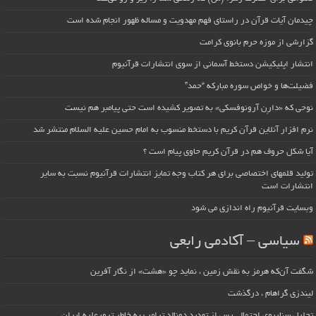
چیدمان آیات قرآن در راستای فهم مهدویت و مساله ظهور انجام شده است
گزارشی از موزه حرم بانوی کرامت
انتشار اپلیکیشن دستخط آسمانی از سوی انتشارات قرآنیوم
فضیلت‌ها و خواص سوره مبارکه “حمد”
نوحی که «دارِن آرونوفسکی» به تصویر کشیده است حتی پیامبر هم نیست
نرم افزار آنلاین قرآن کریم با دستخط منسوب به امام حسین علیه السلام منتشر شد
آیا شکل حروف هم در قرآن کریم حاوی پیام است ؟
تولید قلمهای اختصاصی برای هر کتاب وجه تمایز انتشارات قرآنیوم نسبت به سایر
انتشارات است
وبسایت قرآنیوم راه اندازی می شود
سیاسی – آکادمی رابعی
شگفت آن‌که هرمز به نقش زمین ، نماید چو «هشت» از نگار آفرین
لیندزی گراهام ، درگذشت
تحلیل سناریوی احتمالی پس از تهدید دونالد ترامپ به خاطر ترورعلیه ایران