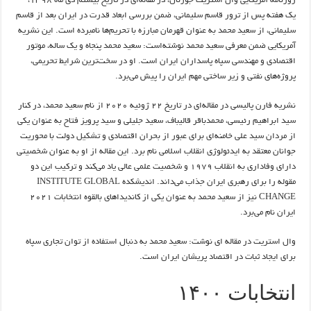
روزنامه آمریکایی وال استریت جورنال، در مقاله‌ای در تاریخ بیستم دی ماه ۱۳۹۸،
یک هفته پس از ترور قاسم سلیمانی، ضمن بررسی ابعاد قدرت در ایران بعد از قاسم
سلیمانی، از سعید محمد به عنوان قهرمان مبارزه با تحریم‌ها نامبرده است. این نشریه
آمریکایی ضمن معرفی سعید محمد نوشته‌است: سعید محمد پنجاه و یک ساله، موتور
اقتصادی و مهندسی سپاه پاسداران ایران است. او در سخت‌ترین شرایط تحریمی،
پروژه‌های نفتی و زیر ساختی مهم ایران را پیش می‌برد.
نشریه فارن پالیسی در مقاله‌ای در تاریخ ۲۲ ژوئیه ۲۰۲۰ از نام سعید محمد، در کنار
سید ابراهیم رئیسی، محمدباقر قالیباف، سعید جلیلی و سید پرویز فتاح به عنوان یکی
از مردان سید علی خامنه‌ای برای عبور از بحران اقتصادی و تشکیل دولت با محوریت
جوانان معتقد به ایدئولوژی انقلاب اسلامی نام برد. این مقاله از او به عنوان شخصیتی
دارای وفاداری به انقلاب ۱۹۷۹ و شخصیت علمی عالی یاد می‌کند و ترکیب این دو
مقوله را برای رهبری ایران جذاب می‌داند. اندیشکده INSTITUTE GLOBAL
CHANGE نیز از سعید محمد به عنوان یکی از کاندیداهای بالقوه انتخابات ۲۰۲۱
ایران نام می‌برد.
وال استریت در مقاله ای نوشت: سعید محمد به دنبال استفاده از توان تجاری سپاه
برای ایجاد ثبات در اقتصاد پریشان ایران است.
انتخابات ۱۴۰۰