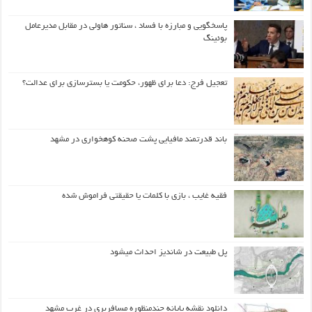
پاسخگویی و مبارزه با فساد ، سناتور هاولی در مقابل مدیرعامل
بوئینگ
تعجیل فرج: دعا برای ظهور، حکومت یا بسترسازی برای عدالت؟
باند قدرتمند مافیایی پشت صحنه کوهخواری در مشهد
فقیه غایب ، بازی با کلمات یا حقیقتی فراموش شده
پل طبیعت در شاندیز احداث میشود
دانلود نقشه پایانه چندمنظوره مسافربری در غرب مشهد