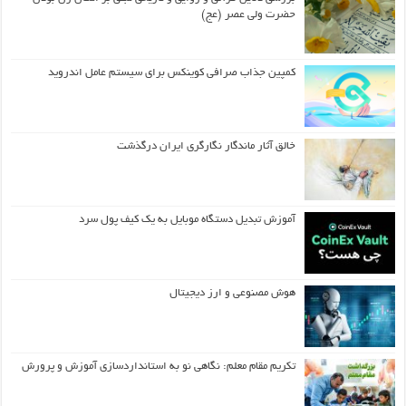
حضرت ولی عصر (عج)
کمپین جذاب صرافی کوینکس برای سیستم عامل اندروید
خالق آثار ماندگار نگارگری ایران درگذشت
آموزش تبدیل دستگاه موبایل به یک کیف‌ پول سرد
هوش مصنوعی و ارز دیجیتال
تکریم مقام معلم: نگاهی نو به استانداردسازی آموزش و پرورش