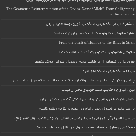
The Geometric Reinterpretation of the Divine Name “Allah”: From Calligraphy
to Architecture
انتشار کتاب از تنگه هرمز تا تنگه بیت‌کوین توسط حمید رابعی
اشاره ساتوشی ناکاموتو بیش از حد به ایران نزدیک است
From the Strait of Hormuz to the Bitcoin Strait
ساتوشی ناکاموتو و بیت کوین تنگه جدید اقتصاد دنیا
بهره‌برداری اقتصادی از نارضایتی مردم و تبدیل اعتراض به کد تخفیف
تاریخچه تنگه هرمز یا تنگه اهورامزدا
چرایی و چگونگی ایجاد روندها در واگذاری برگ برنده حاکمیت تنگه هرمز به ایرانیان
مین ، آب و چه حکایتی است خونبهای دختران میناب
انتقال قدرت یا فروپاشی نرم؟ تحلیل امنیتی آینده ولایت در ایران
بررسی تأثیر فرضیه زن بودن امام دوازدهم بر نظریه «فقیه غایب»
بررسی دلایل قرآنی و روایی و تاریخی مبنی بر امکان زن بودن حضرت ولی عصر (عج)
پاسخگویی و مبارزه با فساد ، سناتور هاولی در مقابل مدیرعامل بوئینگ