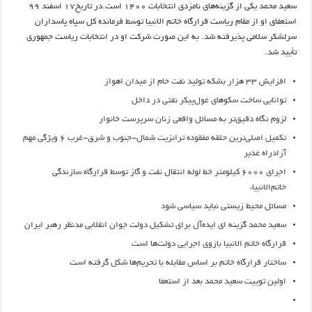
سعید محمد یکی از گزینه‌های نامزدی انتخابات ۱۴۰۰ است.در تاریخ۱۷ اسفند ۹۹
استعفای او از مقام ریاست قرارگاه خاتم الانبیا توسط فرمانده کل سپاه پاسداران
سرلشکر سلامی پذیرفته شد. به این صورت شرکت او در انتخابات ریاست جمهوری
تأیید شد.
افزایش‌ ۳۳ هزار بشکه تولید نفت خام از میدان اهواز
توانایی ساخت سکوهای غول‌پیکر نفتی در داخل
لزوم نگاه دقیق‌تر به مسائل واقعی زنان سرپرست خانوار
تکمیل اصلی‌ترین حلقه مفقوده ترانزیت شمال-جنوب و شرق-غرب ۶ ویژگی مهم
آزادراه غدیر
اجرای ۶۰۰۰ کیلومتر خط لوله انتقال نفت و گاز توسط قرارگاه سازندگی
خاتم‌‌الانبیاء
مسائل محیط زیستی نباید سیاسی شود
سعید محمد گزینه ای ایده‌آل برای تشکیل دولت جوان انقلابی مدنظر رهبر ایران
قرارگاه خاتم الانبیا بازوی اجرایی دولت‌ها است
ساختار قرارگاه خاتم بر اساس مقابله با تحریم‌ها شکل گرفته است
اولین توییت سعید محمد بعد از استعفا