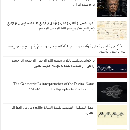
ترورعلیه ایران
اُعیذُ نَفسی وَ أهلی وَ مالی وَ وُلدی و جَمیعَ ما تَلحَقُهُ عِنایتی و جَمیعَ
نِعَمِ اللّهِ عِندی بِبِسمِ اللّهِ الرَّحمنِ الرَّحیمِ
اُعیذُ نَفسی وَ أهلی وَ مالی وَ وُلدی، و جَمیعَ ما تَلحَقُهُ عِنایتی، و جَمیعَ نِعَمِ اللّهِ عِندی، بِبِسمِ
اللّهِ الرَّحمنِ الرَّحیمِ.
بازخوانی تحلیلی تابلوی «بسم الله الرحمن الرحیم» اثر حمید
رابعی؛ از هندسه نقطه تا تجسم حدیث ثقلین
The Geometric Reinterpretation of the Divine Name
“Allah”: From Calligraphy to Architecture
إعادة التشكيل الهندسي لكلمة الجلالة «الله»؛ من فن الخط إلى
العمارة