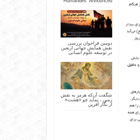
Humanities” Announced
 هنگام
ای بیدار
) می‌آید
 روز
دومین فراخوان بررسی
نقش همایش جهانی اربعین
در توسعه علوم انسانی
ر بخش
دلایل
ارهای
شگفت آن‌که هرمز به نقش
زمین ، نماید چو «هشت»
 دیگر،
از نگار آفرین
ن را هم
رای همه
ی برای