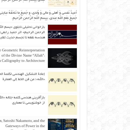
اُعیذُ نَفسی وَ أهلی وَ مالی وَ وُلدی، و جَمیعَ ما تَلحَقُهُ عِنایتی
جَمیعَ نِعَمِ اللّهِ عِندی، بِبِسمِ اللّهِ الرَّحمنِ الرَّحیمِ.
بازخوانی تحلیلی تابلوی «بسم الل
الرحمن الرحیم» اثر حمید رابعی؛ 
هندسه نقطه تا تجسم حدیث ثقلی
 Geometric Reinterpretation
of the Divine Name “Allah”:
 Calligraphy to Architecture
إعادة التشكيل الهندسي لكلمة الج
«الله»؛ من فن الخط إلى العمارة
بازآفرینی هندسی کلمه جلاله «الل
از خوشنویسی تا معماری
an, Satoshi Nakamoto, and the
Gateways of Power in the