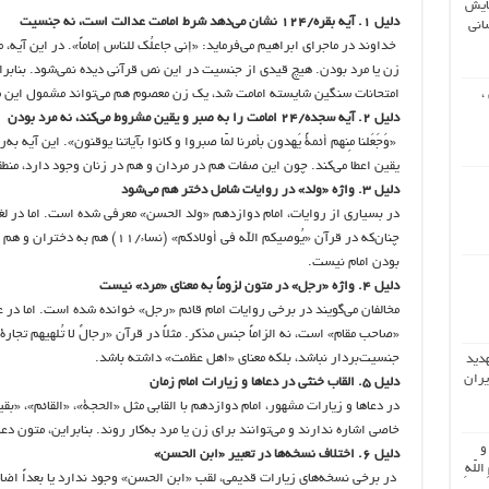
ایش
دلیل ۱. آیه بقره/۱۲۴ نشان می‌دهد شرط امامت عدالت است، نه جنسیت
انی
خداوند در ماجرای ابراهیم می‌فرماید: «إنی جاعلُک للناس إماماً». در این آیه،
زن یا مرد بودن. هیچ قیدی از جنسیت در این نص قرآنی دیده نمی‌شود. بنابرای
،
امتحانات سنگین شایسته امامت شد، یک زن معصوم هم می‌تواند مشمول این م
دلیل ۲. آیه سجده/۲۴ امامت را به صبر و یقین مشروط می‌کند، نه مرد بودن
«وَجَعَلنا مِنهم أئمةً یَهدون بأمرنا لمّا صبروا و کانوا بآیاتنا یوقنون». این آی
یقین اعطا می‌کند. چون این صفات هم در مردان و هم در زنان وجود دارد، منطق
دلیل ۳. واژه «ولد» در روایات شامل دختر هم می‌شود
در بسیاری از روایات، امام دوازدهم «ولد الحسن» معرفی شده است. اما در ل
چنان‌که در قرآن «یُوصیکم الله فی أول
بودن امام نیست.
دلیل ۴. واژه «رجل» در متون لزوماً به معنای «مرد» نیست
مخالفان می‌گویند در برخی روایات امام قائم «رجل» خوانده شده است. اما د
جنسیت‌بردار نباشد، بلکه معنای «اهل عظمت» داشته باشد.
هدید
یران
دلیل ۵. القاب خنثی در دعاها و زیارات امام زمان
در دعاها و زیارات مشهور، امام دوازدهم با القابی مثل «الحجة»، «القائم»، «بق
خاصی اشاره ندارند و می‌توانند برای زن یا مرد به‌کار روند. بنابراین، متون دع
 و
دلیل ۶. اختلاف نسخه‌ها در تعبیر «ابن الحسن»
اللّهِ
در برخی نسخه‌های زیارات قدیمی، لقب «ابن الحسن» وجود ندارد یا بعداً اضا