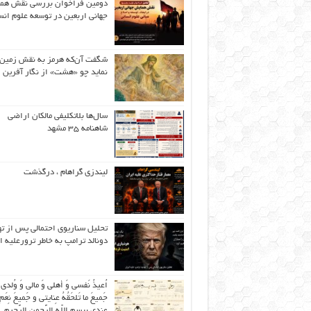
دومین فراخوان بررسی نقش هم
جهانی اربعین در توسعه علوم انس
شگفت آن‌که هرمز به نقش زمین 
نماید چو «هشت» از نگار آفرین
سال‌ها بلاتکلیفی مالکان اراضی
شاهنامه ۳۵ مشهد
لیندزی گراهام ، درگذشت
تحلیل سناریوی احتمالی پس از ت
دونالد ترامپ به خاطر ترورعلیه ا
اُعیذُ نَفسی وَ أهلی وَ مالی وَ وُلدی
جَمیعَ ما تَلحَقُهُ عِنایتی و جَمیعَ نِعَمِ 
عِندی بِبِسمِ اللّهِ الرَّحمنِ الرَّحیمِ