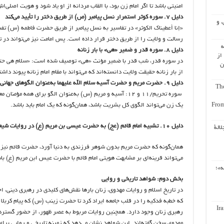
امنیتی باشد تا اگر امام زن بود، با القاب مردانه از او یاد شود و هویت اصلی‌ا
دلیل ۷. سوره کوثر استمرار نسل پیامبر (ص) از طریق دختر را تأیید می‌کند
، و
«إنا أعطیناک الکوثر» در تفاسیر به نسل پیامبر از طریق حضرت فاطمه (س) ت
رسالت و ولایت را از طریق دختر قرار داده است. پس امامت نیز می‌تواند در ت
ه
دلیل ۸. سوره قدر و ضمیر «هی» با بار زنانه
از
در سوره قدر، شب قدر با ضمیر مؤنث «هی» توصیف شده است: «سلام هی حتی م
ن
از بار زنانه حقیقت ولایت دانسته‌اند که می‌تواند با مقام امام زنانه پیوند داش
دلیل ۹. حضرت مریم و حضرت آسیه سلام الله علیهما به‌عنوان الگوهای جهانی ایمان در قرآن
The
سوره تحریم/۱۱ و ۱۲: آسیه و مریم (س) به‌عنوان الگو برای همه مؤ
From
یک زن می‌تواند الگوی کل بشریت باشد، همان‌گونه که یک امام باید باشد.
دلیل ۱۰. تشبیه امام قائم (عج) به حضرت عیسی بن مریم (ع) در روایات شیعه
لالة
همان‌گونه که حضرت مریم بدون شوهر فرزندی به دنیا آورد، حضرت قائم نیز در
می‌تواند قرینه‌ای بر مشابهت هویتی امام قائم با حضرت عیس ابن مریم (ع) با
ه»؛
بخش دوم: شواهد تاریخی و روایی
در تاریخ اسلام و روایات مهدوی، زنان بارها نقش‌های کلیدی در رهبری دینی، 
که خطبه فدکیه را در قلب جامعه ایراد کرد تا حضرت زینب (س) که پیام کربلا ر
Ir
رهبری زنان وجود دارد. همچنین روایات مربوط به عصر ظهور، از حضور گسترده ز
مهدوی سخن گفته‌اند. این شواهد نشان می‌دهد که زمینه تاریخی و روایی برا