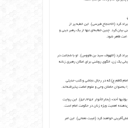
د کرد (الاحتجاج طبرسی). این خطبه پر از
بیان کرد. چنین خطابه‌ای تنها از یک رهبر دینی و
ت امت ظاهر شود.
اد کرد (اللهوف، سید بن طاووس). او با شجاعت در
اریخی یک زن، الگوی روشنی برای امکان رهبری زنانه
 امام کاظم ع) که در رجال نجاشی و کتب حدیثی
 به‌عنوان حاملان وحی و علوم امامت پذیرفته‌اند.
روایتی از امام باقر (ع) می‌گوید: «حتی تمشی المرأة من المشرق إلى المغرب لا یؤذیها أحد» (بحارالأنوار ۵۲/۳۵۲). این روایت
ن‌دهنده اهمیت ویژه زنان در حکومت امام است.
قش‌آفرینی خواهند کرد (غیبت نعمانی). این امر