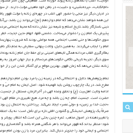
«ولایت» اغلب با نمادهای زنانه پیوند خورده است. مفاهیمی چون «سرّ مستودع
«ام‌الکتاب»، «پرده‌نشینی» و «غیبت» در باطن خود ماهیتی مؤنث دارند. از سو
در ادیان دیگر نیز منجی یا حضور الهی اغلب در چهره‌ای زنانه یا مؤنث ظهور یا
این همه شواهد نشان می‌دهد که امام دوازدهم (عج) می‌تواند زن باشد، بی‌آنک
دینی ناسازگار باشد.تاریخ اسلام و شیعه نیز نشان داده که محیط اجتماعی مردسا
پذیرش یک امام زن را دشوار می‌ساخت. دشمنی فقها، اتهام «دین جدید»، خطر 
سوی حکومت‌ها و حتی تعصب اجتماعی، همه عواملی بودند که ضرورت پنهان‌س
امام را ایجاب می‌کردند. به همین دلیل، ولادت پنهانی، سفارش به عدم ذکر نام،
به‌کارگیری القاب مردانه همگی لایه‌های امنیتی برای حفظ جان امام زنانه بوده‌ان
سوی دیگر، تجربه تاریخی ناکامی حکومت‌های مردسالار و نیاز جهان امروز به ره
زنانه، نشان می‌دهد که زمان ظهور، بهترین موقع برای آشکار شدن این راز خوا
تمام پژوهش‌ها، دلایل و احتمالاتی که در زمینه زن یا مرد بودن امام دوازدهم 
مطرح شد، در یک چارچوب روشن باید فهمیده شود: اصل ایمان به امام حیّ و ح
ادامه ولایت اهل‌بیت (ع) و تحقق وعده الهی در آخرالزمان، مستقل از جنسیت 
حضرت است. جنسیت امام، چه زن باشد و چه مرد، هیچ تغییری در مقام الهی او
«حجت خدا بر زمین» و «ولیّ عصر» ایجاد نمی‌کند. پرداختن به احتمال زن بودن
صرفاً یک پژوهش اندیشگی و گشودن افقی تازه برای تأمل است؛ نه یک اعتقاد ا
یا تغییردهنده در اصول مذهب. ثمره چنین بحثی این است که انتظار، پویاتر و ع
شود؛ منتظر بداند که ظهور می‌تواند با هر شگفتی همراه باشد و آماده‌سازی روح
اجتماعی و ایمانی خود را جدی‌تر دنبال کند. بنابراین، مرد یا زن بودن امام موعو