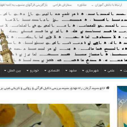
ارتباط با دانش آموزان
مشاوره
سفارش طراحی
بازآفرینی قرآنهای منسوب به ائمه اطهار
ت
علمی
شهرسازی
مشهد
اقتصادی
خودرو
بین الملل
خانه
سپس
آرمان راه مهدوی
سپس
بررسی دلایل قرآنی و روایی و تاریخی مبنی 