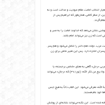
 معیار انتخاب امامت، مقام عبودیت و عدالت است و نه
ن، از منظر کلامی، همان‌طور که ابراهیم پس از
قام گردد.
ه به‌روشنی نشان می‌دهد که خداوند امامت را به صبر و
ی است که زن نیز می‌تواند امام باشد.
غت عرب، «ولد» هم دختر را شامل می‌شود و هم پسر.
ادکم» (نساء/۱۱) هم به دختران و هم پسران اشاره دارد. پس این تعبیر مانعی برای زن
ر عربی «رجل» گاهی به معنای «شخص برجسته» یا
«صاحب مقام» است، نه الزاماً جنس مذکر. مثلاً در قرآن «رجالٌ لا تُلهیهم تجارة ولا بیع عن ذکر الله» (نور/۳۷) که «رجال» می‌تواند
یة الله» معرفی می‌شود. این القاب ذاتاً به هیچ جنس
اها خود عام هستند.
فه شده است. این نکته می‌تواند نشانه‌ای از پوشش