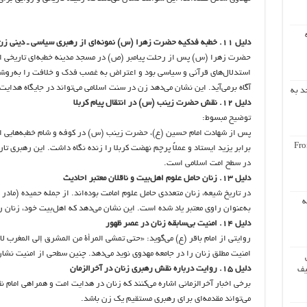
دلیل ۱۱. خطبه فدکیه حضرت زهرا (س) نمونه‌ای از رهبری سیاسی ـ دینی زن
حضرت زهرا (س) پس از رحلت پیامبر (ص) در مسجد مدینه خطبه‌ای تاریخی ایرا
استدلال‌های قرآنی و سیاسی بود و اعتراض به غصب فدک و خلافت را به‌روشنی 
آگاه برمی‌آید. این نشان می‌دهد زن در سنت اسلامی می‌تواند در جایگاه هدای
د به
دلیل ۱۲. نقش حضرت زینب (س) در انتقال پیام کربلا
توضیح مبسوط:
پس از شهادت امام حسین (ع)، حضرت زینب (س) در کوفه و شام خطبه‌هایی ایر
Fro
برابر یزید ایستاد و عملاً پرچم نهضت کربلا را زنده نگاه داشت. این رهبری ت
در سطح امت اسلامی است.
دلیل ۱۳. زنان حامل علوم اهل‌بیت و ناقلان معتبر احادیث
در تاریخ شیعه، زنان متعددی حامل علوم امامت بوده‌اند. از جمله حمیده (مادر
ه
به‌عنوان راوی معتبر یاد شده است. این نشان می‌دهد که اهل‌بیت خود، زنان را
دلیل ۱۴. امنیت بی‌سابقه زنان در عصر ظهور
امنیت مطلق زنان را در جامعه مهدوی نوید می‌دهد. چنین سطحی از امنیت نشا
دلیل ۱۵. روایت درباره نقش رهبری زنان در آخرالزمان
یف
برخی اخبار آخرالزمانی اشاره می‌کنند که زنان در هدایت امت و همراهی امام ن
می‌تواند مقدمه‌ای برای رهبری مستقیم یک زن باشد.