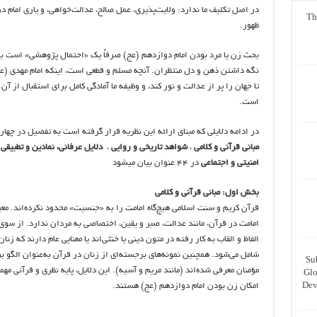
در اصل تکلیف ما ندارد: ولایت‌پذیری، عمل صالح، عدالت‌خواهی، و یاری امام در
Th
ظهور.
بحث زن یا مرد بودن امام دوازدهم (عج) صرفاً یک «احتمال پژوهشی» است بر
نگه داشتن ذهن و دل منتظران. آنچه مسلم و قطعی است، اینکه امام مهدی (عج
تا جهان را پر از عدالت و نور کند، و وظیفه ما آمادگی کامل برای استقبال از آن
است.
در ادامه دلایلی که مبنای ارائه این نظریه قرار گرفته است به تفصیل در چها
مبانی قرآنی و کلامی
،
شواهد تاریخی و روایی
،
دلایل عرفانی، نمادین و تطبیقی
و
امنیتی و اجتماعی
در ۴۴ عنوان بیان میشود
بخش اول: مبانی قرآنی و کلامی
قرآن کریم و سنت اسلامی هیچ‌گاه امامت را به «جنسیت» محدود نکرده‌اند. معی
امامت در قرآن، مانند عدالت، صبر و یقین، اختصاصی به مردان ندارد. از سوی
الفاظ و القاب به کار رفته در متون دینی یا خنثی‌اند یا معنایی عام دارند که زنا
شامل می‌شود. همچنین نمونه‌های برجسته‌ای از زنان در قرآن به‌عنوان الگو ب
Su
مؤمنان معرفی شده‌اند (مانند مریم و آسیه). این دلایل، پایه نظری و قرآنی مهم
Glo
Dev
امکان زن بودن امام دوازدهم (عج) هستند.