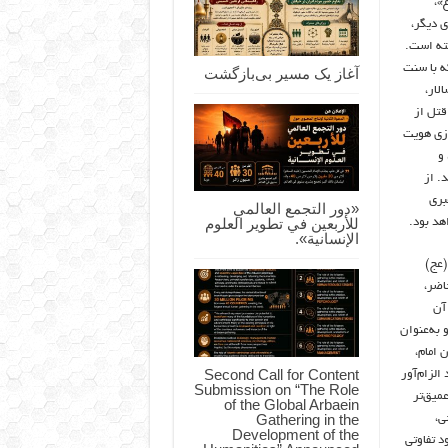
»،
ی دیگر،
فته است.
ه با سنت
آغاز یک مسیر بی‌بازگشت
لار،
قتل از
ازی هویت
 و
د. از
بری
«دور التجمع العالمي
للأربعين في تطوير العلوم
هد بود.
الإنسانية».
(عج)
اضر،
آن
 به‌عنوان
 امام،
Second Call for Content
لزام‌آور
Submission on “The Role
میق‌تر
of the Global Arbaein
Gathering in the
ی،
Development of the
د تفاوتی