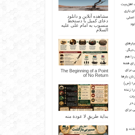
 اهل‌بیت
ی یاری
مشاهده آنلاین و دانلود
 اصلی
دعای کمیل با دستخط
خود
منسوب به امام علی علیه
السلام
یارهای
 دیگر،
ن را هم
رای همه
The Beginning of a Point
ی برای
of No Return
نان بارها
هرا (س)
را زنده
یات
 در
ی برای
بداية طريقٍ لا عودة منه
ات» و