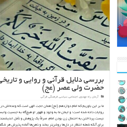
بررسی دلایل قرآنی و روایی و تاریخی
حضرت ولی عصر (عج)
آرمان راه مهدوی
,
اجتماعی
,
سیاسی
,
فرهنگی
,
قرآنی
ما بر این باوریم که امام دوازدهم (عج) همان حجت الهی است که وعده‌اش در 
روایات داده شده است؛ و ایمان ما به وجود و ظهور او هیچ‌گاه به جنسیت وابس
نیست.پرداختن به احتمال زن بودن امام، صرفاً یک پژوهش و تأمل اندیشمند
برای آنکه شعله انتظار در دل‌ها روشن‌تر بماند و ذهن‌ها آماده پذیرش هر شگف