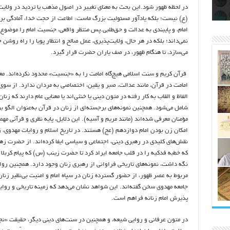
اتکلیفی مالکان اراضی شاهنامه ۳۵
ری
رای
در لحظه ظهور شود.این بحث به معنای تغییر در اصول مذهب یا تردید در ولایت
(ع) نیست؛ بلکه یادآور مسئولیت بزرگ ماست: اطاعت از حجت خدا، آمادگی برا
امام، و پایبندی به عدالت و حق‌طلبی.پس منتظر واقعی، جنسیت امام را موضوع
نمی‌داند؛ بلکه در هر حال، ولایت‌پذیری، عمل صالح و انتظار پویا را راه روشن 
می‌سازد، تا هنگام ظهور، در صف یاران حضرت قرار گیرد.
قرآن کریم و سنت اسلامی هیچ‌گاه امامت را به «جنسیت» محدود نکرده‌اند. مع
امامت در قرآن، مانند عدالت، صبر و یقین، اختصاصی به مردان ندارد. از سوی
الفاظ و القاب به کار رفته در متون دینی یا خنثی‌اند یا معنایی عام دارند که زنا
شامل می‌شود. همچنین نمونه‌های برجسته‌ای از زنان در قرآن به‌عنوان الگو ب
مؤمنان معرفی شده‌اند (مانند مریم و آسیه). این دلایل، پایه نظری و قرآنی مهم
امکان زن بودن امام دوازدهم (عج) هستند. در تاریخ اسلام و روایات مهدوی، ز
نقش‌های کلیدی در رهبری دینی، اجتماعی و سیاسی ایفا کرده‌اند. از حضرت ز
که خطبه فدکیه را در قلب جامعه ایراد کرد تا حضرت زینب (س) که پیام کربلا 
نگه داشت، نمونه‌های تاریخی فراوانی از رهبری زنان وجود دارد. همچنین روا
مربوط به عصر ظهور، از حضور گسترده زنان در سپاه امام و امنیت بی‌نظیر زنان
جامعه مهدوی سخن گفته‌اند. این شواهد نشان می‌دهد که زمینه تاریخی و روای
پذیرش امام زنانه فراهم است.
در متون عرفانی و روایی شیعه، و همچنین در سنت‌های دینی دیگر، حقیقت «نج