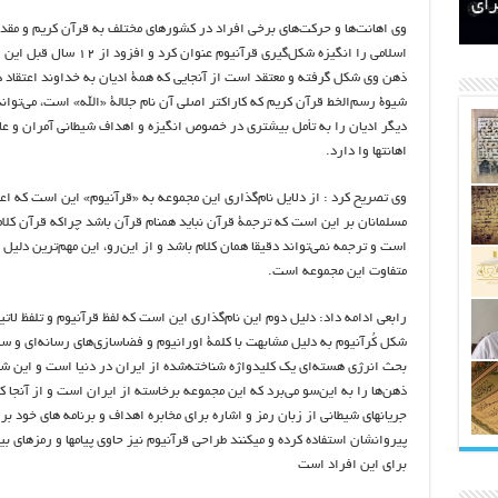
اتکلیفی مالکان اراضی شاهنامه ۳۵
ری
رای
وی اهانت‌ها و حرکت‌های برخی افراد در کشورهای مختلف به قرآن کریم و مق
اسلامی را انگیزه شکل‌گیری قرآنیوم عنوان کرد و افزود 
ذهن وی شکل گرفته و معتقد است از آنجایی که همۀ ادیان به خداوند اعتقاد د
شیوۀ رسم‌الخط قرآن کریم که کاراکتر اصلی آن نام جلالۀ «الله» است، می‌توان
دیگر ادیان را به تأمل بیشتری در خصوص انگیزه و اهداف شیطانی آمران و عا
اهانتها وا دارد.
وی تصریح کرد : از دلایل نام‌گذاری این مجموعه به «قرآنیوم» این است که اعت
مسلمانان بر این است که ترجمۀ قرآن نباید همنام قرآن باشد چراکه قرآن کلام
است و ترجمه نمی‌تواند دقیقا همان کلام باشد و از این‌رو، این مهم‌ترین دلیل 
متفاوت این مجموعه است.
رابعی ادامه داد: دلیل دوم این نام‌گذاری این است که لفظ قرآنیوم و تلفظ لاتی
شکل کُرآنیوم به دلیل مشابهت با کلمۀ اورانیوم و فضاسازی‌های رسانه‌ای و س
بحث انرژی هسته‌ای یک کلیدواژه شناخته‌شده از ایران در دنیا است و این ش
ذهن‌ها را به این‌سو می‌برد که این مجموعه برخاسته از ایران است و از آنجا ک
جریانهای شیطانی از زبان رمز و اشاره برای مخابره اهداف و برنامه های خود بر
پیروانشان استفاده کرده و میکنند طراحی قرآنیوم نیز حاوی پیامها و رمزهای ب
برای این افراد است