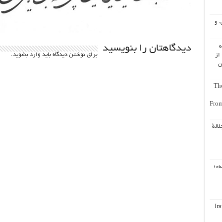
، و
ه
دیدگاهتان را بنویسید
برای نوشتن دیدگاه باید
وارد بشوید
.
از
ن
The
From
لالة
ه»؛
Ir