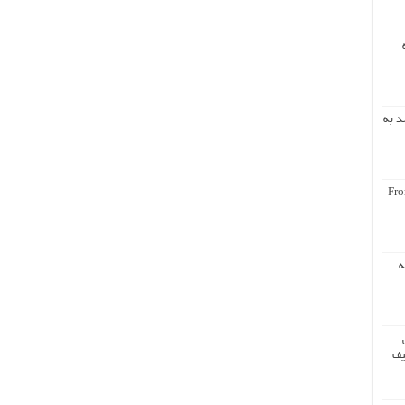
د به
Fro
ه
یف