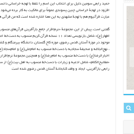
حمید رابعی سومین دلیل برای انتخاب این اسم را تلفظ با لهجه خراسانی دانس
افزود در لهجۀ خراسانی چنین پسوندی عموماً برای مالکیت به کار برده می‌شود 
عبارت قرآنیوم هم با لهجۀ مشهدی به این معنا اشاره شده است که من قرآنی 
گفتنی است، پیش از این، مجموعۀ «نرم‌افزار جامع بازآفرینی قرآن‌های منسوب 
اطهار(ع)» شامل بازنویسی تعداد ۱۱ نسخه قرآن کریم منسوب به دست‌خ
موجود در موزۀ آستان قدس رضوی، موزه کاخ گلستان، دانشگاه بیرمنگام و کش
، نهج‌البلاغه و صحیفۀ سجادیه با دست‌خط منسوب به امام‌علی(ع) و امام‌سجاد(ع
اخبارالرضا(ع) با دست‌خط منسوب به امام‌رضا(ع) و همچنین مجموعۀ نرم‌افزار
«مفاتیح‌الکلام» شامل ادعیه و زیارات با دست‌خط منسوب به اهل بیت(ع) از 
رابعی بازآفرینی، ایجاد و وقف کتابخانۀ آستان قدس رضوی شده است