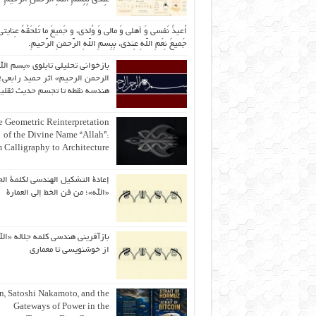
اُعیذُ نَفسی وَ أهلی وَ مالی وَ وُلدی، و جَمیعَ ما تَلحَقُهُ عِنایتی
جَمیعَ نِعَمِ اللّهِ عِندی، بِبِسمِ اللّهِ الرَّحمنِ الرَّحیمِ.
بازخوانی تحلیلی تابلوی «بسم الل
الرحمن الرحیم» اثر حمید رابعی؛ 
هندسه نقطه تا تجسم حدیث ثقلی
 Geometric Reinterpretation
of the Divine Name “Allah”:
 Calligraphy to Architecture
إعادة التشكيل الهندسي لكلمة الج
«الله»؛ من فن الخط إلى العمارة
بازآفرینی هندسی کلمه جلاله «الل
از خوشنویسی تا معماری
an, Satoshi Nakamoto, and the
Gateways of Power in the