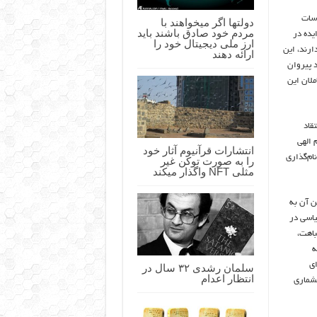
دسات
دولتها اگر میخواهند با
مردم خود صادق باشند باید
از ۱۲ سال قبل این ایده در
ارز ملی دیجیتال خود را
ارند، این
ارائه دهند
د پیروان
ملان این
قاد
 الهی
انتشارات قرآنیوم آثار خود
نام‌گذاری
را به صورت توکن غیر
مثلی NFT واگذار میکند
ن آن به
یاسی در
باهت،
ه
ای
سلمان رشدی ۳۲ سال در
انتظار اعدام
یشماری