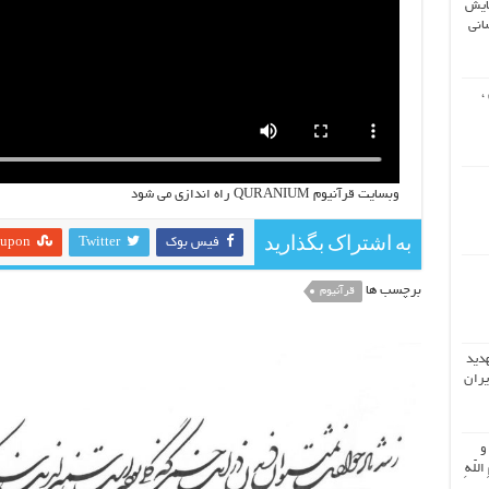
ایش
انی
،
وبسایت قرآنیوم QURANIUM راه اندازی می شود
به اشتراک بگذارید
فیس بوک
Twitter
eupon
برچسب ها
قرآنیوم
هدید
یران
 و
اللّهِ