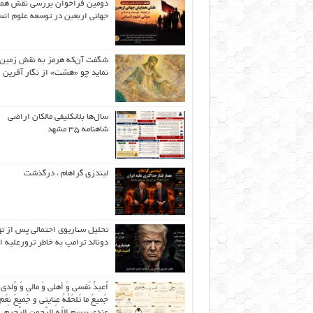
دومین فراخوان بررسی نقش هم
جهانی اربعین در توسعه علوم انس
شگفت آن‌که هرمز به نقش زمین 
نماید چو «هشت» از نگار آفرین
سال‌ها بلاتکلیفی مالکان اراضی
شاهنامه ۳۵ مشهد
لیندزی گراهام ، درگذشت
تحلیل سناریوی احتمالی پس از ت
دونالد ترامپ به خاطر ترورعلیه ا
اُعیذُ نَفسی وَ أهلی وَ مالی وَ وُلدی
جَمیعَ ما تَلحَقُهُ عِنایتی و جَمیعَ نِعَمِ 
عِندی بِبِسمِ اللّهِ الرَّحمنِ الرَّحیمِ