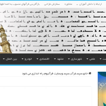
ارتباط با دانش آموزان
مشاوره
سفارش طراحی
بازآفرینی قرآنهای منسوب به ائمه اطهار
ست
علمی
شهرسازی
مشهد
اقتصادی
خودرو
بین الملل
خانه
سپس
قرآنی
سپس
وبسایت قرآنیوم راه اندازی می شود