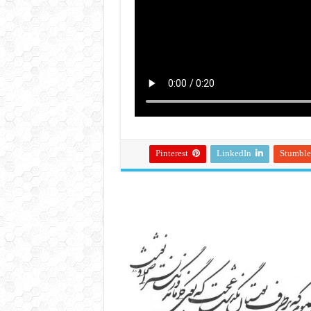
Pinterest
LinkedIn
Stumbl