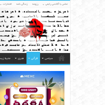
تماس با آکادمی رابعی
رزومه
زندگی نامه
افتخارات
سیاسی
قرآنی
هنری
محیط زی