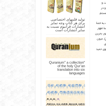
ت و
و در
هستم.
تولید قلمهای اختصاصی
برای هر کتاب وجه تمایز
به ائمۀ
انتشارات قرآنیوم نسبت به
ط ائمۀ اطهار
سایر انتشارات است
ور بحرین
)، عیون
ی
سوی حمید
“Quranium” a collection
of the holy Qur’an
translation into six
languages