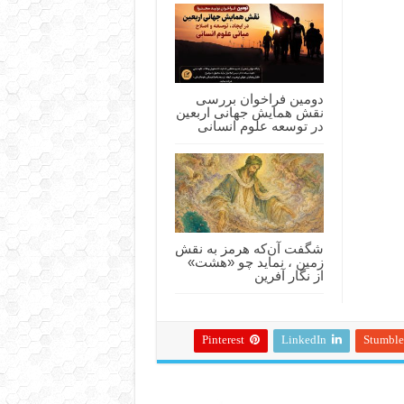
دومین فراخوان بررسی
نقش همایش جهانی اربعین
در توسعه علوم انسانی
شگفت آن‌که هرمز به نقش
زمین ، نماید چو «هشت»
از نگار آفرین
Pinterest
LinkedIn
Stumbl