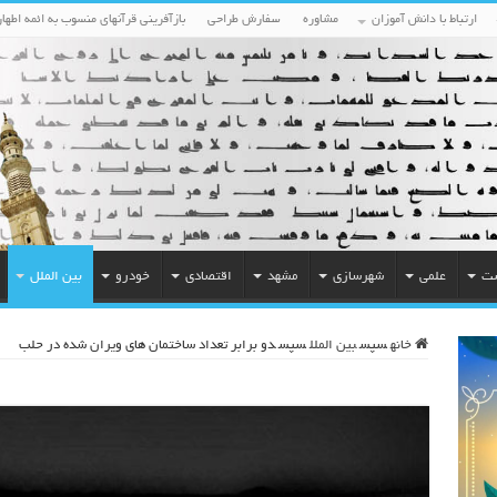
ارتباط با دانش آموزان
مشاوره
سفارش طراحی
بازآفرینی قرآنهای منسوب به ائمه اطهار
ست
علمی
شهرسازی
مشهد
اقتصادی
خودرو
بین الملل
خانه
سپس
بین الملل
سپس
دو برابر تعداد ساختمان های ویران شده در حلب