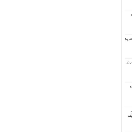
د به
Fro
ه
یف