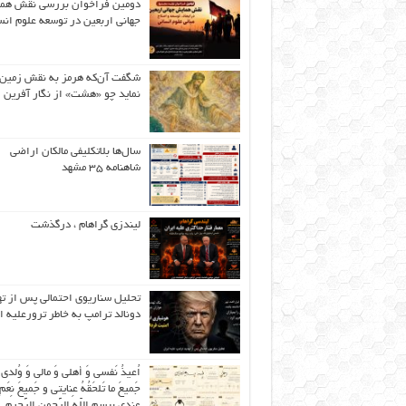
دومین فراخوان بررسی نقش هم
جهانی اربعین در توسعه علوم انس
شگفت آن‌که هرمز به نقش زمین 
نماید چو «هشت» از نگار آفرین
سال‌ها بلاتکلیفی مالکان اراضی
شاهنامه ۳۵ مشهد
لیندزی گراهام ، درگذشت
تحلیل سناریوی احتمالی پس از ت
دونالد ترامپ به خاطر ترورعلیه ا
اُعیذُ نَفسی وَ أهلی وَ مالی وَ وُلدی
جَمیعَ ما تَلحَقُهُ عِنایتی و جَمیعَ نِعَمِ 
عِندی بِبِسمِ اللّهِ الرَّحمنِ الرَّحیمِ