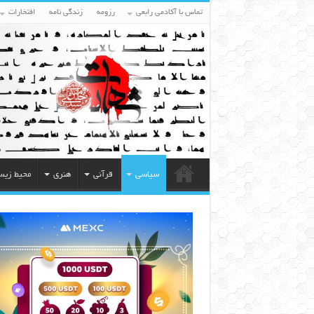
تماس با آکادمی رابعی
رزومه
زندگی نامه
افتخارات
سیاسی
قرآنی
هنری
محیط زی