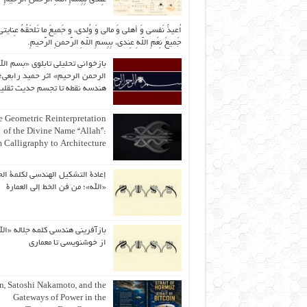
اُعیذُ نَفسی وَ أهلی وَ مالی وَ وُلدی، و جَمیعَ ما تَلحَقُهُ عِنایتی
جَمیعَ نِعَمِ اللّهِ عِندی، بِبِسمِ اللّهِ الرَّحمنِ الرَّحیمِ.
بازخوانی تحلیلی تابلوی «بسم الل
الرحمن الرحیم» اثر حمید رابعی؛ 
هندسه نقطه تا تجسم حدیث ثقلی
 Geometric Reinterpretation
of the Divine Name “Allah”:
 Calligraphy to Architecture
إعادة التشكيل الهندسي لكلمة الج
«الله»؛ من فن الخط إلى العمارة
بازآفرینی هندسی کلمه جلاله «الل
از خوشنویسی تا معماری
an, Satoshi Nakamoto, and the
Gateways of Power in the