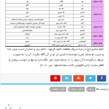
امام صادق (ع) درباره حروف مقطعه «الم» فرمود: «الم، رمز و اشارتی است میان خدا
و حبیب او محمد (ص) خواسته تا کسی جز او بر آن آگاه نگردد. آن را به صورت
حروف درآورده تا آن رموز را از چشم اغیار دور نگاه دارد و تنها بر دوست روشن و
ظاهر سازد» (ابن طاووس، کتاب سعدالسعود. ص. ۲۱۷)
برچسب ها
پیام
شکل حروف
قرآن مقطعه