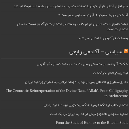
نرم افزار آنلاین قرآن کریم با دستخط منسوب به امام حسین علیه السلام منتشر شد
آیا شکل حروف هم در قرآن کریم حاوی پیام است ؟
تولید قلمهای اختصاصی برای هر کتاب وجه تمایز انتشارات قرآنیوم نسبت به سایر
انتشارات است
وبسایت قرآنیوم راه اندازی می شود
سیاسی – آکادمی رابعی
شگفت آن‌که هرمز به نقش زمین ، نماید چو «هشت» از نگار آفرین
لیندزی گراهام ، درگذشت
تحلیل سناریوی احتمالی پس از تهدید دونالد ترامپ به خاطر ترورعلیه ایران
The Geometric Reinterpretation of the Divine Name “Allah”: From Calligraphy
to Architecture
انتشار کتاب از تنگه هرمز تا تنگه بیت‌کوین توسط حمید رابعی
اشاره ساتوشی ناکاموتو بیش از حد به ایران نزدیک است
From the Strait of Hormuz to the Bitcoin Strait