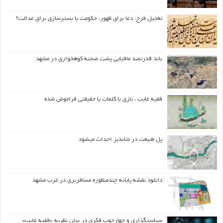
تعجیل فرج: دعا برای ظهور، حکومت یا بسترسازی برای عدالت؟
باند قدرتمند مافیایی پشت صحنه کوهخواری در مشهد
فقیه غایب ، بازی با کلمات یا حقیقتی فراموش شده
پل طبیعت در شاندیز احداث میشود
دانلود نقشه پایانه چندمنظوره مسافربری در غرب مشهد
سیاستگذاری و چهارچوب فکری در بیان نظریه «فقیه غایب»