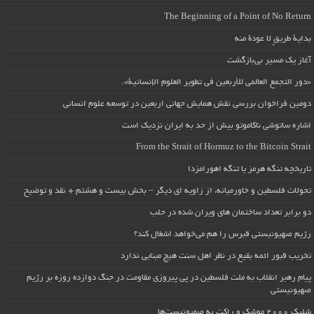
The Beginning of a Point of No Return
بداية طريقٍ لا عودة منه
آغاز یک مسیر بی‌بازگشت
«دور التجمع العالمي للأربعين في تطوير العلوم الإنسانية».
دومین فراخوان بررسی نقش همایش جهانی اربعین در توسعه علوم انسانی
اشاره ساتوشی ناکاموتو بیش از حد به ایران نزدیک است
From the Strait of Hormuz to the Bitcoin Strait
تاریخچه تنگه هرمز یا تنگه اهورامزدا
تحولات فلسطین و خاورمیانه، از زاویه ای دیگر – بخش بیست و هشتم + نقد و توضیح
دو برابر تعداد ساختمان های ویران شده در حلب
رژیم صهیونیستی قبرس را هم می‌خواهد اشغال کند؟
تخریب قبور ائمه بقیع در نظر اهل سنت هیچ مبنایی ندارد
پیام رهبر انقلاب به ملت فلسطین در پی پیروزی مقاومت در جنگ دوازده روزه بر رژیم
صهیونیستی
شلیک ۲۰۰۰ موشک و راکت به صهیونیست‌ها