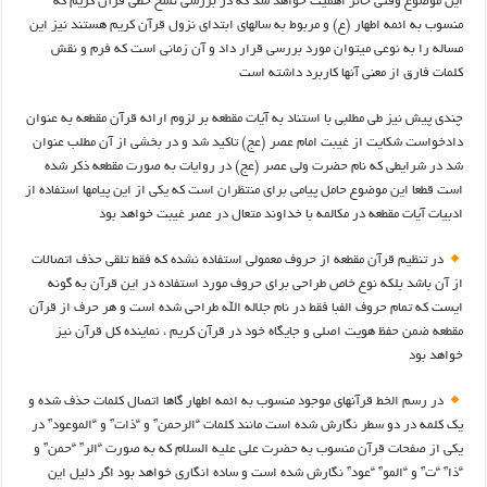
این موضوع وقتی حائز اهمیت خواهد شد که در بررسی نسخ خطی قرآن کریم که
منسوب به ائمه اطهار (ع) و مربوط به سالهای ابتدای نزول قرآن کریم هستند نیز این
مساله را به نوعی میتوان مورد بررسی قرار داد و آن زمانی است که فرم و نقش
کلمات فارق از معنی آنها کاربرد داشته است
چندی پیش نیز طی مطلبی با استناد به آیات مقطعه بر لزوم ارائه قرآن مقطعه به عنوان
دادخواست شکایت از غیبت امام عصر (عج) تاکید شد و در بخشی از آن مطلب عنوان
شد در شرایطی که نام حضرت ولی عصر (عج) در روایات به صورت مقطعه ذکر شده
است قطعا این موضوع حامل پیامی برای منتظران است که یکی از این پیامها استفاده از
ادبیات آیات مقطعه در مکالمه با خداوند متعال در عصر غیبت خواهد بود
در تنظیم قرآن مقطعه از حروف معمولی استفاده نشده که فقط تلقی حذف اتصالات
از آن باشد بلکه نوع خاص طراحی برای حروف مورد استفاده در این قرآن به گونه
ایست که تمام حروف الفبا فقط در نام جلاله الله طراحی شده است و هر حرف از قرآن
مقطعه ضمن حفظ هویت اصلی و جایگاه خود در قرآن کریم ، نماینده کل قرآن نیز
خواهد بود
در رسم الخط قرآنهای موجود منسوب به ائمه اطهار گاها اتصال کلمات حذف شده و
یک کلمه در دو سطر نگارش شده است مانند کلمات “الرحمن” و “ذات” و “الموعود” در
یکی از صفحات قرآن منسوب به حضرت علی علیه السلام که به صورت “الر” “حمن” و
“ذا” “ت” و “المو” “عود” نگارش شده است و ساده انگاری خواهد بود اگر دلیل این