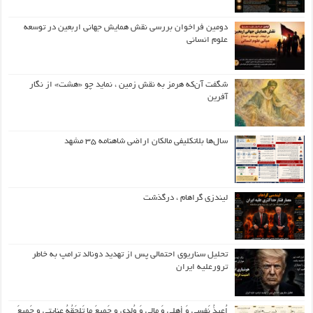
دومین فراخوان بررسی نقش همایش جهانی اربعین در توسعه
علوم انسانی
شگفت آن‌که هرمز به نقش زمین ، نماید چو «هشت» از نگار
آفرین
سال‌ها بلاتکلیفی مالکان اراضی شاهنامه ۳۵ مشهد
لیندزی گراهام ، درگذشت
تحلیل سناریوی احتمالی پس از تهدید دونالد ترامپ به خاطر
ترورعلیه ایران
اُعیذُ نَفسی وَ أهلی وَ مالی وَ وُلدی و جَمیعَ ما تَلحَقُهُ عِنایتی و جَمیعَ