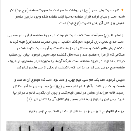
نام حضرت ولی عصر (عج) در روایات به صراحت به صورت مقطعه (م ح م د) ذکر
شده است و مبنای ارائه قرآن مقطعه نه تنها آیات مقطعه بلکه وجود نازنین مفسر
حقیقی و واقعی آن یعنی حضرت (م ح م د) است
از امام باقر(ع) هم آمده است كه حضرت فرمودند در حروف مقطعه قرآن علم بسيارى
است خداى تعالى نازل فرمود: الم ذلك الكتاب… پس حضرت محمد(ص) قيام كرد تا
اينكه نورش ظاهر گشت و سخنش در دل ها نشست، و آن حضرت متولد شد در
هنگامى كه از هزاره هفتم، صد و سه سال گذشته بود، سپس فرمود: بيان اين مطلب
دركتاب خداوند در حروف مقطعه است، هرگاه آن ها را بدون تكرار بشمارى، از حروف
مقطعه هيچ حرفى نمي گذرد، جز اين كه با گذشت آن يكى از بنى هاشم قيام كند.
سپس فرمود، الف يك، لام سى، ميم چهل، و صاد نود است كه مجموع آن ها صد و
شصت و يك مى باشد. وآغاز قيام امام حسين (ع)(الم) بود. و چون به آخر مدتش
رسيد، قائم فرزندان عباس درالمص قيام كند، و چون آن بگذرد، قائم ما درالر بپا
خيزد. پس اين را بفهم و به خاطر بسپار وازنااهل آن را كتمان كن. (۱)
۱٫بحارالانوار ج ۲ ۵ ص ۱۰۶ به نقل از مكيال المکارم، ج ۲ص ۴۸۴٫