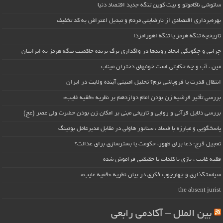
ساتوشی ناکاموتو و بیت کوین تنگه جدید اقتصاد دنیا
بهره‌برداری اقتصادی از نارضایتی مردم و تبدیل اعتراض به کد تخفیف
تاریخچه تنگه هرمز یا تنگه اهورامزدا
چرایی و چگونگی ایجاد روندها در واگذاری برگ برنده حاکمیت تنگه هرمز به ایرانیان
مین ، آب و چه حکایتی است خونبهای دختران میناب
انتقال قدرت یا فروپاشی نرم؟ تحلیل امنیتی آینده ولایت در ایران
بررسی تأثیر فرضیه زن بودن امام دوازدهم بر نظریه «فقیه غایب»
بررسی دلایل قرآنی و روایی و تاریخی مبنی بر امکان زن بودن حضرت ولی عصر (عج)
پاسخگویی و مبارزه با فساد ، سناتور هاولی در مقابل مدیرعامل بوئینگ
تعجیل فرج: دعا برای ظهور، حکومت یا بسترسازی برای عدالت؟
فقیه غایب ، بازی با کلمات یا حقیقتی فراموش شده
سیاستگذاری و چهارچوب فکری در بیان نظریه «فقیه غایب»
the absent jurist
بین الملل – آکادمی رابعی