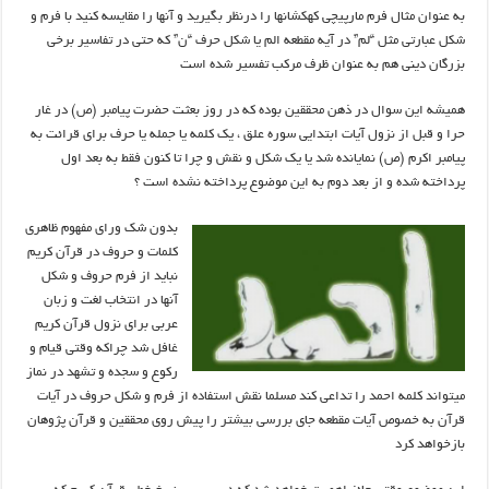
به عنوان مثال فرم مارپیچی کهکشانها را درنظر بگیرید و آنها را مقایسه کنید با فرم و
شکل عبارتی مثل “لم” در آیه مقطعه الم یا شکل حرف “ن” که حتی در تفاسیر برخی
بزرگان دینی هم به عنوان ظرف مرکب تفسیر شده است
همیشه این سوال در ذهن محققین بوده که در روز بعثت حضرت پیامبر (ص) در غار
حرا و قبل از نزول آیات ابتدایی سوره علق ، یک کلمه یا جمله یا حرف برای قرائت به
پیامبر اکرم (ص) نمایانده شد یا یک شکل و نقش و چرا تا کنون فقط به بعد اول
پرداخته شده و از بعد دوم به این موضوع پرداخته نشده است ؟
بدون شک ورای مفهوم ظاهری
کلمات و حروف در قرآن کریم
نباید از فرم حروف و شکل
آنها در انتخاب لغت و زبان
عربی برای نزول قرآن کریم
غافل شد چراکه وقتی قیام و
رکوع و سجده و تشهد در نماز
میتواند کلمه احمد را تداعی کند مسلما نقش استفاده از فرم و شکل حروف در آیات
قرآن به خصوص آیات مقطعه جای بررسی بیشتر را پیش روی محققین و قرآن پژوهان
بازخواهد کرد