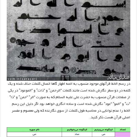
در رسم الخط قرآنهای موجود منسوب به ائمه اطهار گاها اتصال کلمات حذف شده و یک
کلمه در دو سطر نگارش شده است مانند کلمات “الرحمن” و “ذات” و “الموعود” در یکی
از صفحات قرآن منسوب به حضرت علی علیه السلام که به صورت “الر” “حمن” و “ذا”
“ت” و “المو” “عود” نگارش شده است و ساده انگاری خواهد بود اگر دلیل این رسم
الخط را عدم توانایی در محاسبه طول کلمات از سوی نگارنده که ولی معصوم و مفسر
اصلی قرآن هست ذکر کنید.