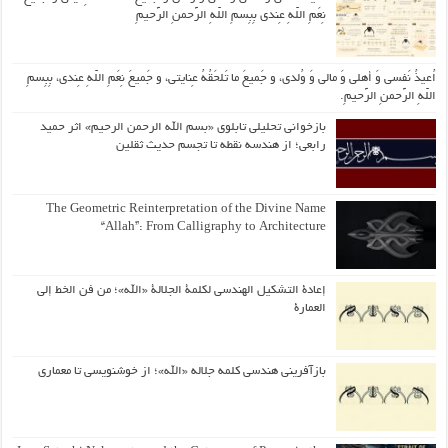
نِعَمِ اللّهِ عِندی بِبِسمِ اللّهِ الرَّحمنِ الرَّحیمِ
اُعیذُ نَفسی وَ أهلی وَ مالی وَ وُلدی، و جَمیعَ ما تَلحَقُهُ عِنایتی، و جَمیعَ نِعَمِ اللّهِ عِندی، بِبِسمِ
اللّهِ الرَّحمنِ الرَّحیمِ.
بازخوانی تحلیلی تابلوی «بسم الله الرحمن الرحیم» اثر حمید
رابعی؛ از هندسه نقطه تا تجسم حدیث ثقلین
The Geometric Reinterpretation of the Divine Name
“Allah”: From Calligraphy to Architecture
إعادة التشكيل الهندسي لكلمة الجلالة «الله»؛ من فن الخط إلى
العمارة
بازآفرینی هندسی کلمه جلاله «الله»؛ از خوشنویسی تا معماری