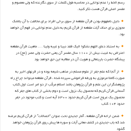
رسم الخط را عدم توانایی در محاسبه طول کلمات از سوی نگارنده که ولی معصوم و
مفسر اصلی قرآن هست ذکر کنید.
دلیل نامفهوم بودن قرآن مقطعه از سوی برخی افراد برای مخالفت با آن بلاشک
مجوزی برای حذف آیات مقطعه از قرآن کریم به دلیل عدم توانایی در فهم آن خواهد
بود.
به استناد دعای اللهم نشکوا الیک فقد نبینا و غیبه ولینا …. ماهیت قرآن مقطعه
اعتراض به غیبت بیش از ۱۱۰۰ سال مفسر آن یعنی حضرت ولی عصر (عج) در
پیشگاه حضرت باریتعالی و هویت آن در مطالبه این حق خواهد بود
از آنجا که علم جفر از علوم مسلم در مذهب شیعه بوده و در قرنهای اخیر به
صورت کاملا مرموزی به ورطه فراموشی سپرده شده ، قرآن مقطعه میتواند چراغ راه
پژوهشگران این علم و قرآن پژوهان باشد اسلام مرکّب از دو امر است اول کتاب
آسمانی قرآن کریم که محصول یک نزول است و دوم بخشی از کتاب های جفر که
محصول یک عروج است قرآن کریم حدود ۶۳۰۰ آیه است و کتب موجود در جفر
حدود ۱۰۴ کتاب
ضمن ارائه قرآن مقطعه ، آمار جدیدی تحت عنوان “اتصالات” از قرآن کریم عرضه
شد که باب جدیدی در کشف معانی آیات و سوره ها پیش روی قرآن پژوهان خواهد
گشود