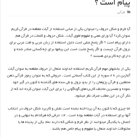
پیام است ؟
قرآنی
آیا فرم و شکل حروف را میتوان یکی از مبانی استفاده از آیات مقطعه در قرآن کریم
عنوان کرد؟ آیا ورای معنی و مفهوم لغوی آیات ، شکل حروف و کلمات در قرآن هم
دارای پیام است ؟ اگر پاسخ منفی است دلیل استفاده از زبان عربی و لغت عربی برای
نزول قرآن چیست و اگر پاسخ مثبت است این پیامها برای چه کسانی صادر شده و
دارای چه کاربردی هستند ؟
یکی از بخشهای مهم قرآن کریم استفاده خداوند متعال از حروف مقطعه به عنوان آیات
آغازین در ۲۹ سوره از این کتاب آسمانی است ، حروفی که به عنوان رموز قرآنی ذهن
محققین و قرآن پژوهان را از بدو نزول و طی سده های گذشته تا کنون در گیر خود
نموده و مفسرین مختلف کاربردهای گوناگونی را برای این آیات عنوان کرده اند که از
ذکر آن در این مطلب صرف نظر میشود.
اما چیزی که تا کنون به آن پرداخته نشده است نقش و کاربرد شکل حروف در انتخاب
آنها برای استفاده در آیات مقطعه بوده است ، ۱۴ حرفی که هرکدام به تنهایی و در
اتصال با یکدیگر میتوانند از نظر فرم و شکلی که دارند نماد یکی از پدیده ها یا
مخلوقات خداوند متعال یا مفهوم و پیام خاص هم باشند .