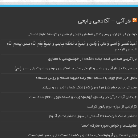
قرآنی – آکادمی رابعی
دومین فراخوان بررسی نقش همایش جهانی اربعین در توسعه علوم انسانی
اُعیذُ نَفسی وَ أهلی وَ مالی وَ وُلدی و جَمیعَ ما تَلحَقُهُ عِنایتی و جَمیعَ نِعَمِ اللّهِ عِندی بِبِسمِ اللّهِ
الرَّحمنِ الرَّحیمِ
بازآفرینی هندسی کلمه جلاله «الله»؛ از خوشنویسی تا معماری
بررسی دلایل قرآنی و روایی و تاریخی مبنی بر امکان زن بودن حضرت ولی عصر (عج)
دعای حرز امام جواد با دستخط امام رضا علیهما السلام و روش استفاده
صلواتی برای حضرت زهرا (س) که زندگی شما را زیر و رو می‌کند
چیدمان آیات قرآن در راستای فهم مهدویت و مساله ظهور انجام شده است
گزارشی از موزه حرم بانوی کرامت
انتشار اپلیکیشن دستخط آسمانی از سوی انتشارات قرآنیوم
فضیلت‌ها و خواص سوره مبارکه “حمد”
نوحی که «دارِن آرونوفسکی» به تصویر کشیده است حتی پیامبر هم نیست