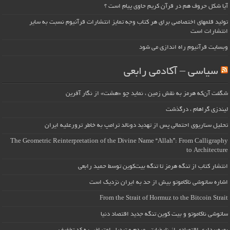
آیا شکل حروف هم در قرآن کریم حاوی پیام است ؟
تولید قلمهای اختصاصی برای هر کتاب وجه تمایز انتشارات قرآنیوم نسبت به سایر
انتشارات است
وبسایت قرآنیوم راه اندازی می شود
سیاسی – آکادمی رابعی
شگفت آن‌که هرمز به نقش زمین ، نماید چو «هشت» از نگار آفرین
لیندزی گراهام ، درگذشت
تحلیل سناریوی احتمالی پس از تهدید دونالد ترامپ به خاطر ترورعلیه ایران
The Geometric Reinterpretation of the Divine Name “Allah”: From Calligraphy
to Architecture
انتشار کتاب از تنگه هرمز تا تنگه بیت‌کوین توسط حمید رابعی
اشاره ساتوشی ناکاموتو بیش از حد به ایران نزدیک است
From the Strait of Hormuz to the Bitcoin Strait
ساتوشی ناکاموتو و بیت کوین تنگه جدید اقتصاد دنیا