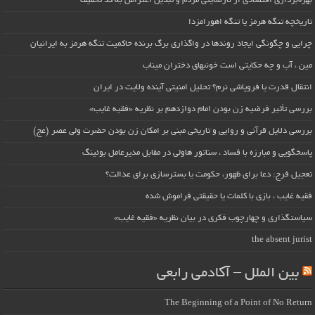
بهره‌برداری اقتصادی از نارضایتی مردم و تبدیل اعتراض به کد تخفیف
تاریخچه تنگه هرمز یا تنگه اهورامزدا
چرایی و چگونگی ایجاد روندها در واگذاری برگ برنده حاکمیت تنگه هرمز به ایرانیان
مین ، آب و چه حکایتی است خونبهای دختران میناب
انتقال قدرت یا فروپاشی نرم؟ تحلیل امنیتی آینده ولایت در ایران
بررسی تأثیر فرضیه زن بودن امام دوازدهم بر نظریه «فقیه غایب»
بررسی دلایل قرآنی و روایی و تاریخی مبنی بر امکان زن بودن حضرت ولی عصر (عج)
پاسخگویی و مبارزه با فساد ، سناتور هاولی در مقابل مدیرعامل بوئینگ
تعجیل فرج: دعا برای ظهور، حکومت یا بسترسازی برای عدالت؟
فقیه غایب ، بازی با کلمات یا حقیقتی فراموش شده
سیاستگذاری و چهارچوب فکری در بیان نظریه «فقیه غایب»
the absent jurist
بین الملل – آکادمی رابعی
The Beginning of a Point of No Return