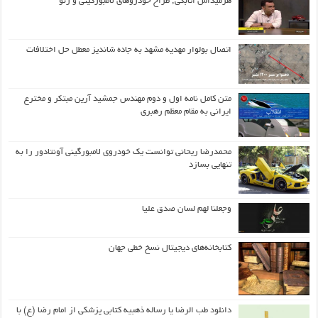
هرمیداس اتابکی; طراح خودروهای لامبورگینی و رنو
اتصال بولوار مهدیه مشهد به جاده شاندیز معطل حل اختلافات
متن کامل نامه اول و دوم مهندس جمشید آرین مبتکر و مخترع
ایرانی به مقام معظم رهبری
محمدرضا ریحانی توانست یک خودروی لامبورگینی آونتادور را به
تنهایی بسازد
وجعلنا لهم لسان صدق علیا
کتابخانه‌های دیجیتال نسخ خطی جهان
دانلود طب الرضا یا رساله‌ ذهبیه کتابی پزشکی از امام رضا (ع) با