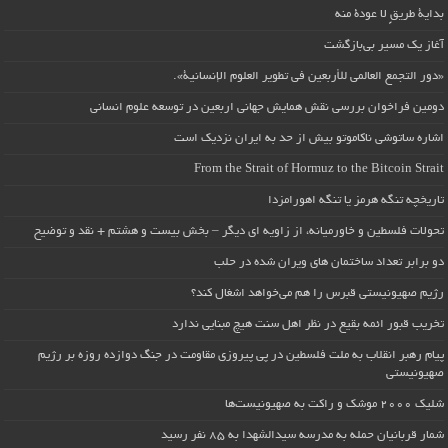
بداية طريقٍ لا عودة منه
آغاز یک مسیر بی‌بازگشت
«دور التجمع العالمي للأربعين في تطوير العلوم الإنسانية».
دومین فراخوان بررسی نقش همایش جهانی اربعین در توسعه علوم انسانی
اشاره ساتوشی ناکاموتو بیش از حد به ایران نزدیک است
From the Strait of Hormuz to the Bitcoin Strait
تاریخچه تنگه هرمز یا تنگه اهورامزدا
تحولات فلسطین و خاورمیانه، از زاویه ای دیگر – بخش بیست و هشتم + نقد و توضیح
دو برابر تعداد ساختمان های ویران شده در حلب
رژیم صهیونیستی قبرس را هم می‌خواهد اشغال کند؟
تخریب قبور ائمه بقیع در نظر اهل سنت هیچ مبنایی ندارد
پیام رهبر انقلاب به ملت فلسطین در پی پیروزی مقاومت در جنگ دوازده روزه بر رژیم
صهیونیستی
شلیک ۲۰۰۰ موشک و راکت به صهیونیست‌ها
شمار قربانیان حمله به مدرسه سیدالشهدا به ۸۵ نفر رسید