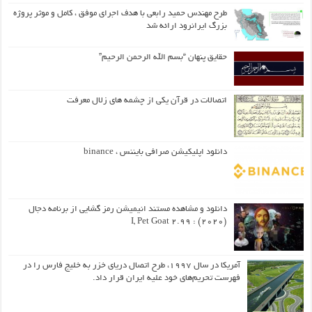
طرح مهندس حمید رابعی با هدف اجرای موفق ، کامل و موثر پروژه
بزرگ ایرانرود ارائه شد
حقایق پنهان “بسم الله الرحمن الرحیم”
اتصالات در قرآن یکی از چشمه های زلال معرفت
دانلود اپلیکیشن صرافی بایننس ، binance
دانلود و مشاهده مستند انیمیشن رمز گشایی از برنامه دجال
(۲۰۲۰) : I, Pet Goat 2.99
آمریکا در سال ۱۹۹۷، طرح اتصال دریای خزر به خلیج فارس را در
فهرست تحریم‌های خود علیه ایران قرار داد.