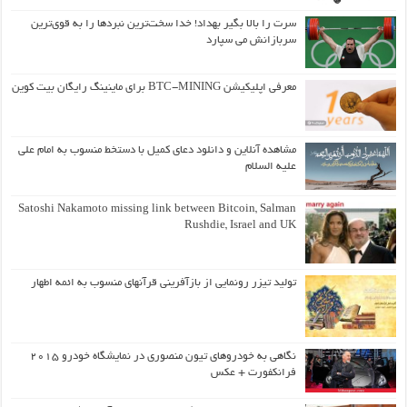
سرت را بالا بگیر بهداد! خدا سخت‌ترین نبردها را به قوی‌ترین
سربازانش می سپارد
معرفی اپلیکیشن BTC-MINING برای ماینینگ رایگان بیت کوین
مشاهده آنلاین و دانلود دعای کمیل با دستخط منسوب به امام علی
علیه السلام
Satoshi Nakamoto missing link between Bitcoin, Salman
Rushdie, Israel and UK
تولید تیزر رونمایی از بازآفرینی قرآنهای منسوب به ائمه اطهار
نگاهی به خودروهای تیون منصوری در نمایشگاه خودرو ۲۰۱۵
فرانکفورت + عکس