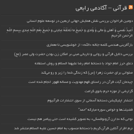
قرآنی – آکادمی رابعی
دومین فراخوان بررسی نقش همایش جهانی اربعین در توسعه علوم انسانی
اُعیذُ نَفسی وَ أهلی وَ مالی وَ وُلدی و جَمیعَ ما تَلحَقُهُ عِنایتی و جَمیعَ نِعَمِ اللّهِ عِندی بِبِسمِ اللّهِ
الرَّحمنِ الرَّحیمِ
بازآفرینی هندسی کلمه جلاله «الله»؛ از خوشنویسی تا معماری
بررسی دلایل قرآنی و روایی و تاریخی مبنی بر امکان زن بودن حضرت ولی عصر (عج)
دعای حرز امام جواد با دستخط امام رضا علیهما السلام و روش استفاده
صلواتی برای حضرت زهرا (س) که زندگی شما را زیر و رو می‌کند
چیدمان آیات قرآن در راستای فهم مهدویت و مساله ظهور انجام شده است
گزارشی از موزه حرم بانوی کرامت
انتشار اپلیکیشن دستخط آسمانی از سوی انتشارات قرآنیوم
فضیلت‌ها و خواص سوره مبارکه “حمد”
نوحی که «دارِن آرونوفسکی» به تصویر کشیده است حتی پیامبر هم نیست
نرم افزار آنلاین قرآن کریم با دستخط منسوب به امام حسین علیه السلام منتشر شد