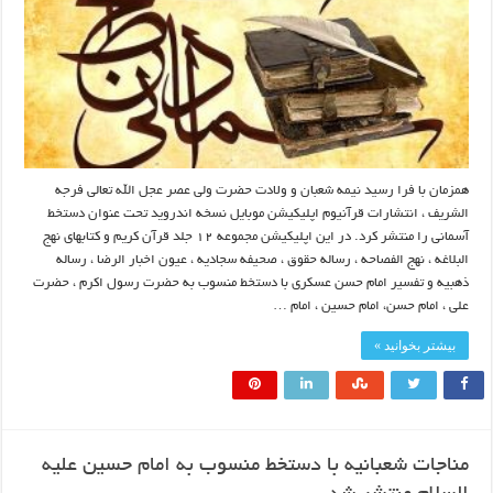
همزمان با فرا رسید نیمه شعبان و ولادت حضرت ولی عصر عجل الله تعالی فرجه
الشریف ، انتشارات قرآنیوم اپلیکیشن موبایل نسخه اندروید تحت عنوان دستخط
آسمانی را منتشر کرد. در این اپلیکیشن مجموعه ۱۲ جلد قرآن کریم و کتابهای نهج
البلاغه ، نهج الفصاحه ، رساله حقوق ، صحیفه سجادیه ، عیون اخبار الرضا ، رساله
ذهبیه و تفسیر امام حسن عسکری با دستخط منسوب به حضرت رسول اکرم ، حضرت
علی ، امام حسن، امام حسین ، امام …
بیشتر بخوانید »
مناجات شعبانیه با دستخط منسوب به امام حسین علیه