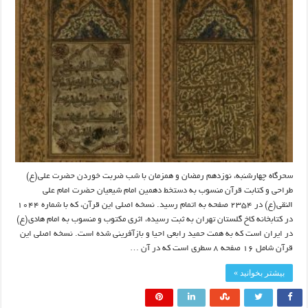
سحرگاه چهارشنبه، نوزدهم رمضان و همزمان با شب ضربت خوردن حضرت علی(ع)
طراحی و کتابت قرآن منسوب به دستخط دهمین امام شیعیان حضرت امام علی
النقی(ع) در ۲۳۵۴ صفحه به اتمام رسید. نسخه اصلی این قرآن، که با شماره ۱۰۴۴
در کتابخانه کاخ گلستان تهران به ثبت رسیده، اثری مکتوب و منسوب به امام هادی(ع)
در ایران است که به همت حمید رابعی احیا و بازآفرینی شده است. نسخه اصلی این
قرآن شامل ۱۶ صفحه ۸ سطری است که در آن …
بیشتر بخوانید »