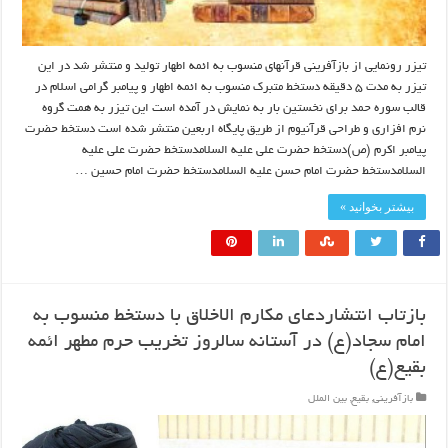
تیزر رونمایی از بازآفرینی قرآنهای منسوب به ائمه اطهار تولید و منتشر شد در این
تیزر به مدت ۵ دقیقه دستخط متبرک منسوب به ائمه اطهار و پیامبر گرامی اسلام در
قالب سوره حمد برای نخستین بار به نمایش در آمده است این تیزر به همت گروه
نرم افزاری و طراحی قرآنیوم از طریق پایگاه اربعین منتشر شده است دستخط حضرت
پیامبر اکرم (ص)دستخط حضرت علی علیه السلامدستخط حضرت علی علیه
السلامدستخط حضرت امام حسن علیه السلامدستخط حضرت امام حسین …
بیشتر بخوانید »
بازتاب انتشاردعای مکارم الاخلاق با دستخط منسوب به
امام سجاد(ع) در آستانه سالروز تخریب حرم مطهر ائمه
بقیع(ع)
بازآفرینی
,
بقیع
,
بین الملل