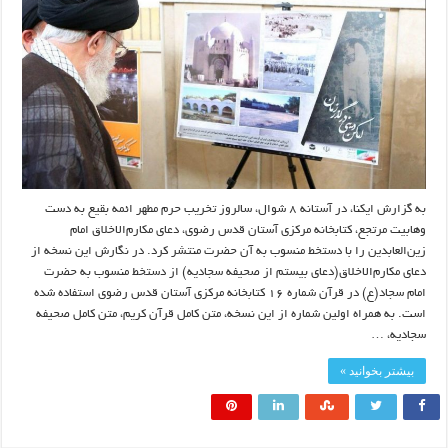
به گزارش ایکنا، در آستانه ۸ شوال، سالروز تخریب حرم مطهر ائمه بقیع به دست
وهابیت مرتجع، کتابخانه مرکزی آستان قدس رضوی، دعای مکارم‌الاخلاق امام
زین‌العابدین را با دستخط منسوب به آن حضرت منتشر کرد. در نگارش این نسخه از
دعای مکارم‌الاخلاق(دعای بیستم از صحیفه سجادیه) از دستخط منسوب به حضرت
امام سجاد(ع) در قرآن شماره ۱۶ کتابخانه مرکزی آستان قدس رضوی استفاده شده
است. به همراه اولین شماره از این نسخه، متن کامل قرآن کریم، متن کامل صحیفه
سجادیه، …
بیشتر بخوانید »