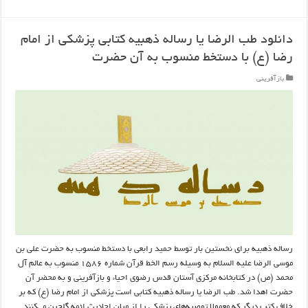
دانلود طب الرضا یا رساله‌ ذهبیه کتابی پزشکی از امام
رضا (ع) با دستخط منسوب به آن حضرت
بازآفرینی
رساله ذهبیه برای نخستین بار توسط حمید رابعی با دستخط منسوب به حضرت علی بن
موسی الرضا علیه السلام به وسیله رسم الخط قرآن شماره ۱۵۸۶ منسوب به عالم آل
محمد (ص) در کتابخانه مرکزی آستان قدس رضوی احیاء و بازآفرینی و به محضر آن
حضرت اهدا شد. طب الرضا یا رساله‌ ذهبیه کتابی است پزشکی از امام رضا (ع) که بر
خلاف کتب دیگر که معمولا توصیه‌های پزشکی را از میان احادیث ائمه گلچین می‌کنند