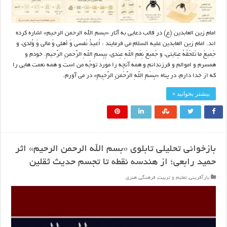
امام زین العابدین (ع) در قالب دعایی به آثار «بسم الله الرحمن الرحیم» اشاره کرده
اند. امام زین العابدین علیه السلام می فرمایند : اُعیذُ نَفسی وَ أهلی وَ مالی وَ وُلدی، و
جَمیعَ ما تَلحَقُهُ عِنایتی، و جَمیعَ نِعَمِ اللّهِ عِندی، بِبِسمِ اللّهِ الرَّحمنِ الرَّحیمِ. خودم و
همسرم و اموالم و فرزندانم و همه آنچه را مورد توجّه من است و همه نعمت‏ هایی را
که از خدا دارم، در پناه‏ «بِسْمِ اللَّهِ الرَّحْمنِ الرَّحِیمِ» در می ‏آورم.
بیشتر بخوانید »
بازخوانی تحلیلی تابلوی «بسم الله الرحمن الرحیم» اثر
حمید رابعی؛ از هندسه نقطه تا تجسم حدیث ثقلین
بازآفرینی
,
تعلیم و تربیت
,
فرهنگی
,
هنری