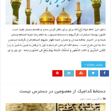
دعای حرز امام جواد(ع) که برای برای باطل کردن سحر و طلسم بسیار مفید است
اکنون توسط انتشارات قرآنیوم با دستخط منسوب به امام رضا علیه السلام منتشر
شده و در اختیار علاقه مندان و محبان ائمه اطهار علیهم السلام قرار گرفته استمتن
دعا به این شرح است : بسم الله الرحمن الرحیم یا نُورُ یا بُرْهانُ یا مُبینُ یا مُنیرُ یا رَبِّ
اِکْفِنى الْشُّرُورَ وَ افاتِ الدُّهُورِ وَ اَسْئَلُکَ النَّجاةَ یَوْمَ یُنْفَخُ فِى الصُّورترجمه : اى نور و اى
…
بیشتر بخوانید »
دستخط کدامیک از معصومین در دسترس نیست
بازآفرینی
,
حمید رابعی