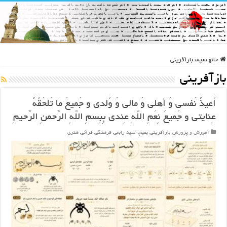
خانه
سپس
بازآفرینی
بازآفرینی
اُعیذُ نَفسی وَ أهلی وَ مالی وَ وُلدی و جَمیعَ ما تَلحَقُهُ
عِنایتی و جَمیعَ نِعَمِ اللّهِ عِندی بِبِسمِ اللّهِ الرَّحمنِ الرَّحیمِ
آموزش و پرورش
,
بازآفرینی
,
بقیع
,
حمید رابعی
,
فرهنگی
,
قرآنی
,
هنری