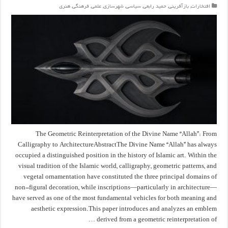
افتخارات
,
بازآفرینی
,
حمید رابعی
,
سیاسی
,
شهرسازی
,
علمی
,
فرهنگی
,
هنری
The Geometric Reinterpretation of the Divine Name “Allah”: From
Calligraphy to ArchitectureAbstractThe Divine Name “Allah” has always
occupied a distinguished position in the history of Islamic art. Within the
visual tradition of the Islamic world, calligraphy, geometric patterns, and
vegetal ornamentation have constituted the three principal domains of
non-figural decoration, while inscriptions—particularly in architecture—
have served as one of the most fundamental vehicles for both meaning and
aesthetic expression.This paper introduces and analyzes an emblem
derived from a geometric reinterpretation of …