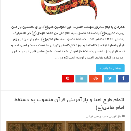
همزمان با ایام سالروز شهادت حضرت امیرالمؤمنین علی(ع)، برای نخستین بار متن
زیارت غدیریه(ع) با دستخط منسوب به امام علی بن محمد الهادی(ع) در ماه مبارک
رمضان ۱۴۴۱ منتشر شد. دستخط منسوب به امام هادی(ع) پیش از این از روی
قرآن شماره ۱۰۴۴ کتابخانه و موزه کاخ گلستان تهران به همت حمید رابعی، احیا و
تمام قرآن نیز با همین دستخط بازآفرینی شده است. شیخ عباس قمی در مورد این
زیارت در کتاب مفاتیح الجنان آورده است که در …
بیشتر بخوانید »
اتمام طرح احیا و بازآفرینی قرآن منسوب به دستخط
امام هادی(ع)
بازآفرینی
,
حمید رابعی
,
قرآنی