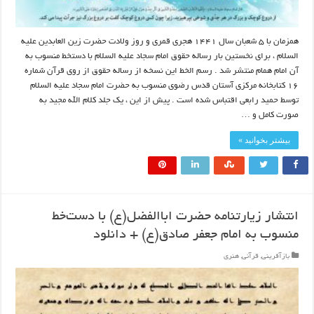
همزمان با ۵ شعبان سال ۱۴۴۱ هجری قمری و روز ولادت حضرت زین العابدین علیه
السلام ، برای نخستین بار رساله حقوق امام سجاد علیه السلام با دستخط منسوب به
آن امام همام منتشر شد . رسم الخط این نسخه از رساله حقوق از روی قرآن شماره
۱۶ کتابخانه مرکزی آستان قدس رضوی منسوب به حضرت امام سجاد علیه السلام
توسط حمید رابعی اقتباس شده است . پیش از این ، یک جلد کلام الله مجید به
صورت کامل و …
بیشتر بخوانید »
انتشار زیارتنامه حضرت اباالفضل(ع) با دست‌خط
منسوب به امام جعفر صادق(ع) + دانلود
بازآفرینی
,
قرآنی
,
هنری