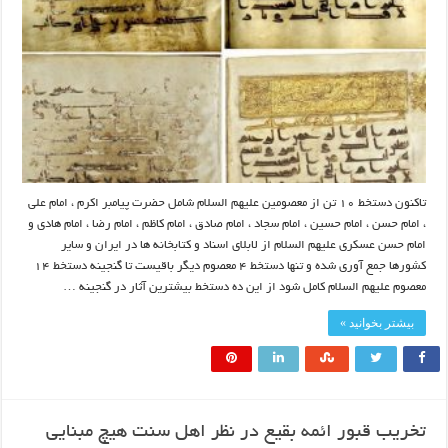
تاکنون دستخط ۱۰ تن از معصومین علیهم السلام شامل حضرت پیامبر اکرم ، امام علی
، امام حسن ، امام حسین ، امام سجاد ، امام صادق ، امام کاظم ، امام رضا ، امام هادی و
امام حسن عسکری علیهم السلام از لابلای اسناد و کتابخانه ها در ایران و سایر
کشورها جمع آوری شده و تنها دستخط ۴ معصوم دیگر باقیست تا گنجینه دستخط ۱۴
معصوم علیهم السلام کامل شود از این ده دستخط بیشترین آثار در گنجینه …
بیشتر بخوانید »
تخریب قبور ائمه بقیع در نظر اهل سنت هیچ مبنایی