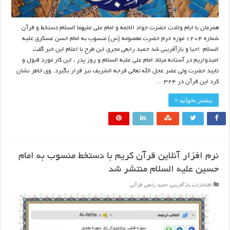
همزمان با ایام ولادت حضرت جواد الائمه و امام علی علیهما السلام دستخط و قرآن
شماره ۱۲۰۴ موزه حرم حضرت معصومه (س) منسوب به امام حسن عسکری علیه
السلام احیا و بازآفرینی شد حمید رابعی مجری این طرح با اعلام این خبر گفت
امیدواریم در آستانه میلاد امام علی علیه السلام و روز پدر ، این کار مورد قبول و
تایید حضرت ولی عصر عجل الله تعالی فرجه الشریف نیز قرار بگیرد. وی خاطر نشان
کرد این قرآن در ۳۲۴ …
بیشتر بخوانید »
نرم افزار آنلاین قرآن کریم با دستخط منسوب به امام
حسین علیه السلام منتشر شد
افتخارات
,
بازآفرینی
,
حمید رابعی
,
قرآنی