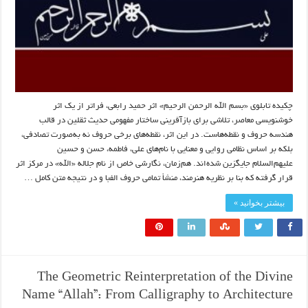
چکیده تابلوی «بسم الله الرحمن الرحیم» اثر حمید رابعی، فراتر از یک اثر
خوشنویسی معاصر، تلاشی برای بازآفرینی ساختار مفهومی حدیث ثقلین در قالب
هندسه حروف و نقطه‌هاست. در این اثر، نقطه‌های برخی حروف نه به‌صورت تصادفی،
بلکه بر اساس نظامی روایی و معنایی با نام‌های علی، فاطمه، حسن و حسین
علیهم‌السلام جایگزین شده‌اند. هم‌زمان، نگارشی خاص از نام جلاله «الله» در مرکز اثر
قرار گرفته که بنا بر نظریه هنرمند، منشأ تمامی حروف الفبا و در نتیجه متن کامل …
بیشتر بخوانید »
The Geometric Reinterpretation of the Divine
Name “Allah”: From Calligraphy to Architecture