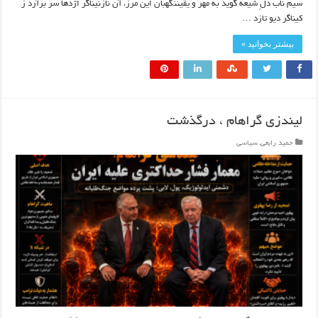
سیم ناب دلِ شیعه گوید به مهر و یقیننگهبان این مرز، آن نازنیناگر اژدها سر برآرد ز
کیناگر دیو تازد …
بیشتر بخوانید »
لیندزی گراهام ، درگذشت
حمید رابعی
,
سیاسی