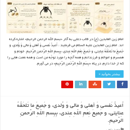
امام زین العابدین (ع) در قالب دعایی به آثار «بسم الله الرحمن الرحیم» اشاره کرده
اند. امام زین العابدین علیه السلام می فرمایند : اُعیذُ نَفسی وَ أهلی وَ مالی وَ وُلدی، و
جَمیعَ ما تَلحَقُهُ عِنایتی، و جَمیعَ نِعَمِ اللّهِ عِندی، بِبِسمِ اللّهِ الرَّحمنِ الرَّحیمِ. خودم و
همسرم و اموالم و فرزندانم و همه آنچه را مورد توجّه من است و همه نعمت‏ هایی را
که از خدا دارم، در پناه‏ «بِسْمِ اللَّهِ الرَّحْمنِ الرَّحِیمِ» در می ‏آورم.
بیشتر بخوانید »
اُعیذُ نَفسی وَ أهلی وَ مالی وَ وُلدی، و جَمیعَ ما تَلحَقُهُ
عِنایتی، و جَمیعَ نِعَمِ اللّهِ عِندی، بِبِسمِ اللّهِ الرَّحمنِ
الرَّحیمِ.
حمید رابعی