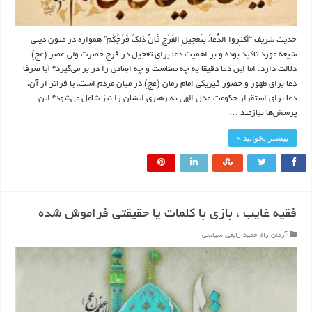
حدیث شریف “أکثِروا الدُّعاءَ بِتَعجيلِ الفَرَجِ فَإنَّ ذلِكَ فَرَجُكُم” همواره در متون دینی
شیعه مورد تاکید بوده و بر اهمیت دعا برای تعجیل در فرج حضرت ولی عصر (عج)
دلالت دارد. اما این دعا دقیقا به چه معناست و چه ابعادی را در بر می‌گیرد؟ آیا صرفا
دعا برای ظهور و حضور فیزیکی امام زمان (عج) در میان مردم است، یا فراتر از آن،
دعا برای استقرار حکومت عدل الهی به رهبری ایشان را نیز شامل می‌شود؟ این
پرسش‌ها نیازمند …
بیشتر بخوانید »
فقیه غایب ، بازی با کلمات یا حقیقتی فراموش شده
آرمان راه
,
حمید رابعی
,
سیاسی