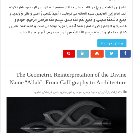
امام زین العابدین (ع) در قالب دعایی به آثار «بسم الله الرحمن الرحیم» اشاره کرده
اند. امام زین العابدین علیه السلام می فرمایند : اُعیذُ نَفسی وَ أهلی وَ مالی وَ وُلدی، و
جَمیعَ ما تَلحَقُهُ عِنایتی، و جَمیعَ نِعَمِ اللّهِ عِندی، بِبِسمِ اللّهِ الرَّحمنِ الرَّحیمِ. خودم و
همسرم و اموالم و فرزندانم و همه آنچه را مورد توجّه من است و همه نعمت‏ هایی را
که از خدا دارم، در پناه‏ «بِسْمِ اللَّهِ الرَّحْمنِ الرَّحِیمِ» در می ‏آورم. بحارالأنوار، …
بیشتر بخوانید »
The Geometric Reinterpretation of the Divine
Name “Allah”: From Calligraphy to Architecture
افتخارات
,
بازآفرینی
,
حمید رابعی
,
سیاسی
,
شهرسازی
,
علمی
,
فرهنگی
,
هنری