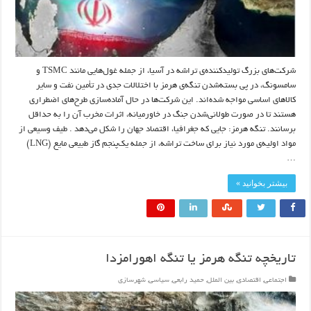
شرکت‌های بزرگ تولیدکننده‌ی تراشه در آسیا، از جمله غول‌هایی مانند TSMC و
سامسونگ، در پی بسته‌شدن تنگه‌ی هرمز با اختلالات جدی در تأمین نفت و سایر
کالاهای اساسی مواجه شده‌اند. این شرکت‌ها در حال آماده‌سازی طرح‌های اضطراری
هستند تا در صورت طولانی‌شدن جنگ در خاورمیانه، اثرات مخرب آن را به حداقل
برسانند. تنگه هرمز: جایی که جغرافیا، اقتصاد جهان را شکل می‌دهد . طیف وسیعی از
مواد اولیه‌ی مورد نیاز برای ساخت تراشه، از جمله یک‌پنجم گاز طبیعی مایع (LNG)
…
بیشتر بخوانید »
تاریخچه تنگه هرمز یا تنگه اهورامزدا
اجتماعی
,
اقتصادی
,
بین الملل
,
حمید رابعی
,
سیاسی
,
شهرسازی