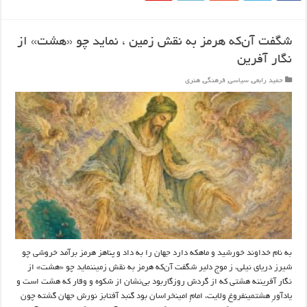
شگفت آن‌که هرمز به نقش زمین ، نماید چو «هشت» از
نگار آفرین
حمید رابعی
,
سیاسی
,
فرهنگی
,
هنری
به نام خداوند خورشید و ماهکه دارد جهان را به داد و پناهز هرمز برآمد خروشی چو
شیرز دریای نیلی، ز موج دلیر شگفت آن‌که هرمز به نقش زمیننماید چو «هشت» از
نگار آفریننه هشتی که از گردش روزگاربود بی‌نشان از شکوه و وقار که هشت است و
یادآورِ هشتمینفروغ ولایت، امامِ امینخراسان بود گنبد آفتابز نورش جهان گشته چون