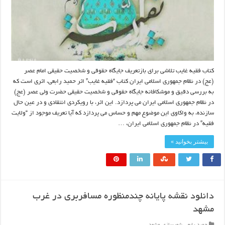
کتاب فقیه غایب تلاشی برای بازتعریف جایگاه حقوقی و شخصیت حقیقی امام عصر
(عج) در نظام جمهوری اسلامی ایران کتاب “فقیه غایب” اثر حمید رابعی، اثری است که
به بررسی دقیق و موشکافانه جایگاه حقوقی و شخصیت حقیقی حضرت ولی عصر (عج)
در نظام جمهوری اسلامی ایران می پردازد. این اثر، با رویکردی انتقادی و در عین حال
سازنده، به واکاوی این موضوع مهم و حساس می پردازد که آیا تعریف موجود از “ولایت
فقیه” در نظام جمهوری اسلامی ایران، …
بیشتر بخوانید »
دانلود نقشه پایانه چندمنظوره مسافربری در غرب
مشهد