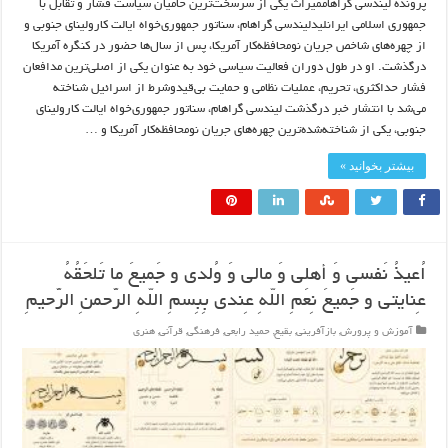
پرونده لیندسی گراهاممیراث یکی از سرسخت‌ترین حامیان سیاست فشار و تقابل با
جمهوری اسلامی ایرانلیدلیندسی گراهام، سناتور جمهوری‌خواه ایالت کارولینای جنوبی و
از چهره‌های شاخص جریان نومحافظه‌کار آمریکا، پس از سال‌ها حضور در کنگره آمریکا
درگذشت. او در طول دوران فعالیت سیاسی خود به عنوان یکی از اصلی‌ترین مدافعان
فشار حداکثری، تحریم، عملیات نظامی و حمایت بی‌قیدوشرط از اسرائیل شناخته
می‌شد با انتشار خبر درگذشت لیندسی گراهام، سناتور جمهوری‌خواه ایالت کارولینای
جنوبی، یکی از شناخته‌شده‌ترین چهره‌های جریان نومحافظه‌کار آمریکا و …
بیشتر بخوانید »
اُعیذُ نَفسی وَ أهلی وَ مالی وَ وُلدی و جَمیعَ ما تَلحَقُهُ
عِنایتی و جَمیعَ نِعَمِ اللّهِ عِندی بِبِسمِ اللّهِ الرَّحمنِ الرَّحیمِ
آموزش و پرورش
,
بازآفرینی
,
بقیع
,
حمید رابعی
,
فرهنگی
,
قرآنی
,
هنری