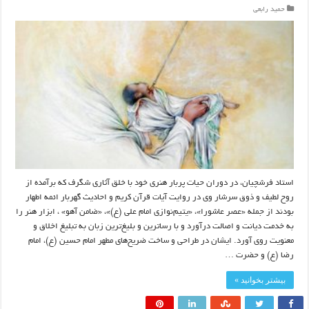
حمید رابعی
استاد فرشچیان، در دوران حیات پربار هنری خود با خلق آثاری شگرف که برآمده از
روح لطیف و ذوق سرشار وی در روایت آیات قرآن کریم و احادیث گهربار ائمه اطهار
بودند از جمله «عصر عاشورا»، «یتیم‌نوازی امام علی (ع)»، «ضامن آهو» ، ابزار هنر را
به خدمت دیانت و اصالت درآورد و با رساترین و بلیغ‌ترین زبان به تبلیغ اخلاق و
معنویت روی آورد. ایشان در طراحی و ساخت ضریح‌های مطهر امام حسین (ع)، امام
رضا (ع) و حضرت …
بیشتر بخوانید »