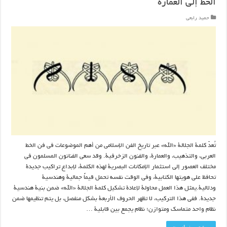
الخط إلى العمارة
حمید رابعی
تُعدّ كلمة الجلالة «الله» عبر تاريخ الفن الإسلامي من أهم الموضوعات في فن الخط
العربي، والتذهيب، والعمارة، والفنون الزخرفية. وقد سعى الفنانون المسلمون في
مختلف العصور إلى استثمار الإمكانات البصرية لهذه الكلمة، لإبداع تراكيب جديدة
تحافظ على هويتها الكتابية، وفي الوقت نفسه تحمل قيماً جمالية وهندسية
ودلالية.يمثل هذا العمل محاولة لإعادة تشكيل كلمة الجلالة «الله» ضمن بنية هندسية
جديدة. ففي هذا التركيب، لا تظهر الحروف الأربعة بشكل منفصل، بل يتم تنظيمها ضمن
نظام واحد متماسك ومتوازن؛ نظام يجمع بين قابلية …