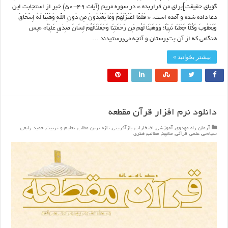
گویای حقیقت]برای من قراربده.» در سوره مریم (آیات ۴۹-۵۰) خبر از استجابت این
دعا داده شده و آمده است: « فَلَمَّا اعْتَزَلَهُمْ وَمَا یَعْبُدُونَ مِن دُونِ اللَّهِ وَهَبْنَا لَهُ إِسْحَاقَ
وَیَعْقُوبَ وَکُلّاً جَعَلْنَا نَبِیّاً؛ وَوَهَبْنَا لَهُم مِّن رَّحْمَتِنَا وَجَعَلْنَالَهُمْ لِسَانَ صِدْقٍ عَلِیّاً» «پس
هنگامی که از آن بت‌پرستان و آنچه می‌پرستیدند …
بیشتر بخوانید »
دانلود نرم افزار قرآن مقطعه
آرمان راه مهدوی
,
آموزشی
,
افتخارات
,
بازآفرینی
,
تازه ترین مطلب
,
تعلیم و تربیت
,
حمید رابعی
,
سیاسی
,
علمی
,
قرآنی
,
مشهد
,
مطالب
,
هنری