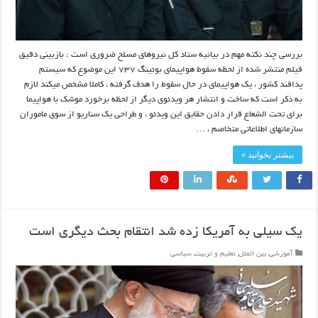
بررسی چند نکته مهم در بیانیه ستاد کل نیروهای مسلح ضروری است : بازبینی دقیق
فیلم منتشر شده از لحظه سقوط هواپیمای بوئینگ ۷۳۷ این موضوع که سیستم
پدافند کشور ، یک هواپیمای در حال سقوط را هدف گرفته ، کاملا مشخص میکند لازم
به ذکر است که ساخت و انتشار هر ویدئوی دیگر از لحظه برخورد موشک با هواپیما
برای تحت الشعاع قرار دادن حقایق این ویدئو ، و طراحی یک سناریو از سوی ماموران
سازمانهای اطلاعاتی متخاصم ، …
بیشتر بخوانید »
یک سیلی به آمریکا زده شد انتقام بحث دیگری است
آموزشی
,
بین الملل
,
تعلیم و تربیت
,
سیاسی