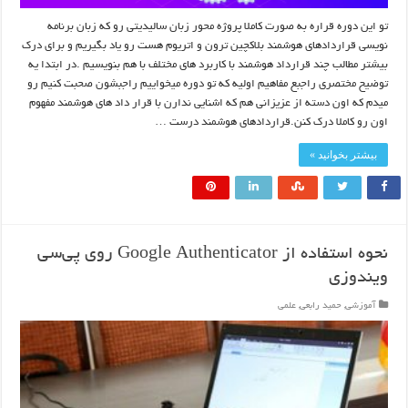
تو این دوره قراره به صورت کاملا پروژه محور زبان سالیدیتی رو که زبان برنامه
نویسی قراردادهای هوشمند بلاکچین ترون و اتریوم هست رو یاد بگیریم و برای درک
بیشتر مطالب چند قرارداد هوشمند با کاربرد های مختلف با هم بنویسیم .در ابتدا یه
توضیح مختصری راجبع مفاهیم اولیه که تو دوره میخواییم راجبشون صحبت کنیم رو
میدم که اون دسته از عزیزانی هم که اشنایی ندارن با قرار داد های هوشمند مفهوم
اون رو کاملا درک کنن.قراردادهای هوشمند درست …
بیشتر بخوانید »
نحوه استفاده از Google Authenticator روی پی‌سی
ویندوزی
آموزشی
,
حمید رابعی
,
علمی