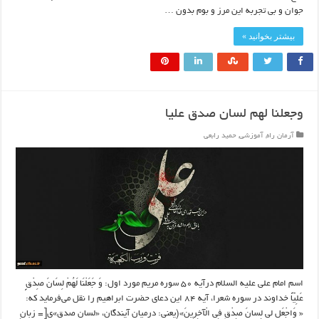
جوان و بی تجربه این مرز و بوم بدون …
بیشتر بخوانید »
وجعلنا لهم لسان صدق علیا
آرمان راه
,
آموزشی
,
حمید رابعی
اسم امام علی علیه السلام درآیه ۵۰ سوره مریم مورد اول: وَ جَعَلْنَا لَهُمْ لِسَانَ صِدْقٍ
عَلِیّاً خداوند در سوره شعرا، آیه ۸۴ این دعای حضرت ابراهیم را نقل می‌فرماید که:
« وَاجْعَل لی لِسانَ صِدْقٍ فِی الْآخِرِینَ»(یعنی: درمیان آیندگان، «لسان صدق»ی[= زبانِ