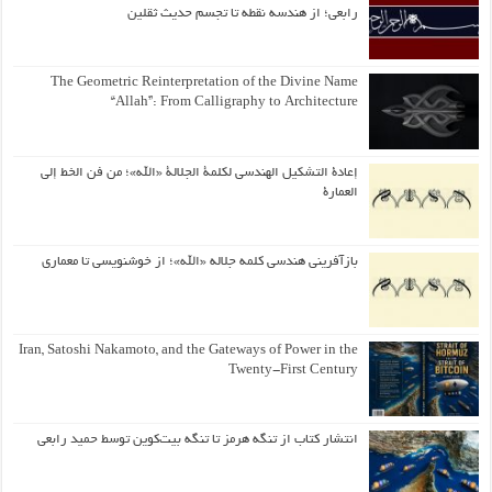
رابعی؛ از هندسه نقطه تا تجسم حدیث ثقلین
The Geometric Reinterpretation of the Divine Name
“Allah”: From Calligraphy to Architecture
إعادة التشكيل الهندسي لكلمة الجلالة «الله»؛ من فن الخط إلى
العمارة
بازآفرینی هندسی کلمه جلاله «الله»؛ از خوشنویسی تا معماری
Iran, Satoshi Nakamoto, and the Gateways of Power in the
Twenty-First Century
انتشار کتاب از تنگه هرمز تا تنگه بیت‌کوین توسط حمید رابعی