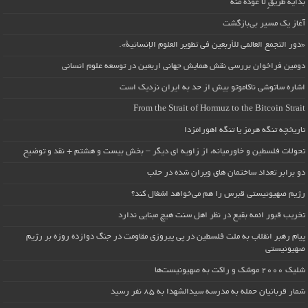
بداية طريقٍ لا عودة منه
آغاز یک مسیر بی‌بازگشت
«دور التجمع العالمي للأربعين في تطوير العلوم الإنسانية».
دومین فراخوان بررسی نقش همایش جهانی اربعین در توسعه علوم انسانی
اشاره ساتوشی ناکاموتو بیش از حد به ایران نزدیک است
From the Strait of Hormuz to the Bitcoin Strait
تاریخچه تنگه هرمز یا تنگه اهورامزدا
تحولات فلسطین و خاورمیانه، از زاویه ای دیگر – بخش بیست و هشتم + نقد و توضیح
دو برابر تعداد ساختمان های ویران شده در حلب
رژیم صهیونیستی قبرس را هم می‌خواهد اشغال کند؟
تخریب قبور ائمه بقیع در نظر اهل سنت هیچ مبنایی ندارد
پیام رهبر انقلاب به ملت فلسطین در پی پیروزی مقاومت در جنگ دوازده روزه بر رژیم
صهیونیستی
شلیک ۲۰۰۰ موشک و راکت به صهیونیست‌ها
شمار قربانیان حمله به مدرسه سیدالشهدا به ۸۵ نفر رسید