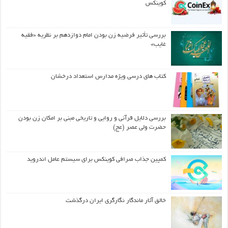
کوینکس
بررسی تأثیر فرضیه زن بودن امام دوازدهم بر نظریه «فقیه
غایب»
کتاب های درسی ویژه مدارس استعداد درخشان
بررسی دلایل قرآنی و روایی و تاریخی مبنی بر امکان زن بودن
حضرت ولی عصر (عج)
کمپین جذاب صرافی کوینکس برای سیستم عامل اندروید
خالق آثار ماندگار نگارگری ایران درگذشت