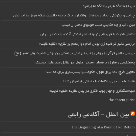
تاریخچه تنگه هرمز یا تنگه اهورامزدا
چرایی و چگونگی ایجاد روندها در واگذاری برگ برنده حاکمیت تنگه هرمز به ایرانیان
مین ، آب و چه حکایتی است خونبهای دختران میناب
انتقال قدرت یا فروپاشی نرم؟ تحلیل امنیتی آینده ولایت در ایران
بررسی تأثیر فرضیه زن بودن امام دوازدهم بر نظریه «فقیه غایب»
بررسی دلایل قرآنی و روایی و تاریخی مبنی بر امکان زن بودن حضرت ولی عصر (عج)
پاسخگویی و مبارزه با فساد ، سناتور هاولی در مقابل مدیرعامل بوئینگ
تعجیل فرج: دعا برای ظهور، حکومت یا بسترسازی برای عدالت؟
فقیه غایب ، بازی با کلمات یا حقیقتی فراموش شده
سیاستگذاری و چهارچوب فکری در بیان نظریه «فقیه غایب»
the absent jurist
بین الملل – آکادمی رابعی
The Beginning of a Point of No Return