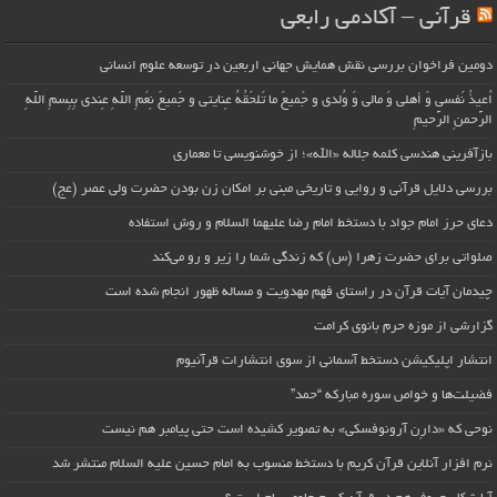
قرآنی – آکادمی رابعی
دومین فراخوان بررسی نقش همایش جهانی اربعین در توسعه علوم انسانی
اُعیذُ نَفسی وَ أهلی وَ مالی وَ وُلدی و جَمیعَ ما تَلحَقُهُ عِنایتی و جَمیعَ نِعَمِ اللّهِ عِندی بِبِسمِ اللّهِ
الرَّحمنِ الرَّحیمِ
بازآفرینی هندسی کلمه جلاله «الله»؛ از خوشنویسی تا معماری
بررسی دلایل قرآنی و روایی و تاریخی مبنی بر امکان زن بودن حضرت ولی عصر (عج)
دعای حرز امام جواد با دستخط امام رضا علیهما السلام و روش استفاده
صلواتی برای حضرت زهرا (س) که زندگی شما را زیر و رو می‌کند
چیدمان آیات قرآن در راستای فهم مهدویت و مساله ظهور انجام شده است
گزارشی از موزه حرم بانوی کرامت
انتشار اپلیکیشن دستخط آسمانی از سوی انتشارات قرآنیوم
فضیلت‌ها و خواص سوره مبارکه “حمد”
نوحی که «دارِن آرونوفسکی» به تصویر کشیده است حتی پیامبر هم نیست
نرم افزار آنلاین قرآن کریم با دستخط منسوب به امام حسین علیه السلام منتشر شد