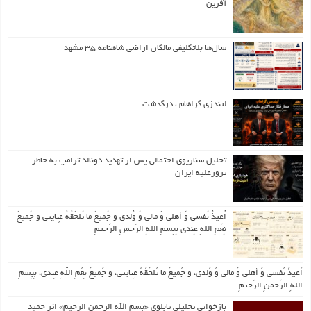
آفرین
سال‌ها بلاتکلیفی مالکان اراضی شاهنامه ۳۵ مشهد
لیندزی گراهام ، درگذشت
تحلیل سناریوی احتمالی پس از تهدید دونالد ترامپ به خاطر
ترورعلیه ایران
اُعیذُ نَفسی وَ أهلی وَ مالی وَ وُلدی و جَمیعَ ما تَلحَقُهُ عِنایتی و جَمیعَ
نِعَمِ اللّهِ عِندی بِبِسمِ اللّهِ الرَّحمنِ الرَّحیمِ
اُعیذُ نَفسی وَ أهلی وَ مالی وَ وُلدی، و جَمیعَ ما تَلحَقُهُ عِنایتی، و جَمیعَ نِعَمِ اللّهِ عِندی، بِبِسمِ
اللّهِ الرَّحمنِ الرَّحیمِ.
بازخوانی تحلیلی تابلوی «بسم الله الرحمن الرحیم» اثر حمید