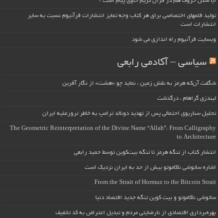
آیا شکل حروف هم در قرآن کریم حاوی پیام است ؟
تولید قلمهای اختصاصی برای هر کتاب وجه تمایز انتشارات قرآنیوم نسبت به سایر
انتشارات است
وبسایت قرآنیوم راه اندازی می شود
سیاسی – آکادمی رابعی
شگفت آن‌که هرمز به نقش زمین ، نماید چو «هشت» از نگار آفرین
لیندزی گراهام ، درگذشت
تحلیل سناریوی احتمالی پس از تهدید دونالد ترامپ به خاطر ترورعلیه ایران
The Geometric Reinterpretation of the Divine Name “Allah”: From Calligraphy
to Architecture
انتشار کتاب از تنگه هرمز تا تنگه بیت‌کوین توسط حمید رابعی
اشاره ساتوشی ناکاموتو بیش از حد به ایران نزدیک است
From the Strait of Hormuz to the Bitcoin Strait
ساتوشی ناکاموتو و بیت کوین تنگه جدید اقتصاد دنیا
بهره‌برداری اقتصادی از نارضایتی مردم و تبدیل اعتراض به کد تخفیف