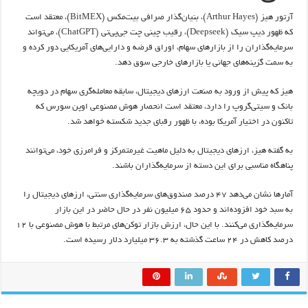
آرتور هیز (Arthur Hayes)، بنیان‌گذار صرافی بیت‌مکس (BitMEX)، معتقد است
که ظهور دیپ سیک (Deepseek)، رقیب چینی چت جی‌پی‌تی (ChatGPT)، می‌تواند
سرمایه‌گذاران را از بازارهای سهام، اوراق قرضه و دارایی‌های آمریکایی دور کرده و
به سمت گزینه‌های جهانی یا بازارهای خارجی سوق دهد.
هیز که پیش از ورود به صنعت ارزهای دیجیتال، سابقه معامله‌گری سهام در دویچه
بانک و سیتی‌گروپ را دارد، معتقد است انحصار هوش مصنوعی اوپن سورس که
تاکنون در اختیار آمریکا بوده، با ظهور رقبای جدید شکسته خواهد شد.
به گفته هیز، ارزهای دیجیتال به دلیل ماهیت غیرمتمرکز و فرامرزی خود، می‌توانند
پناهگاه مناسبی برای این دسته از سرمایه‌گذاران باشند.
آمارها نشان می‌دهد ۴۷ درصد صندوق‌های سرمایه‌گذاری سنتی، ارزهای دیجیتال را
به سبد خود افزوده‌اند و حدود ۶۵ میلیون نفر در حال حاضر در این بازار
سرمایه‌گذاری می‌کنند. با این حال، ارزش بازار توکن‌های مرتبط با هوش مصنوعی با ۱۲
درصد کاهش در ۲۴ ساعت گذشته به ۳۶.۳ میلیارد دلار رسیده است.