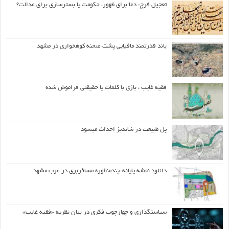
تعجیل فرج: دعا برای ظهور، حکومت یا بسترسازی برای عدالت؟
باند قدرتمند مافیایی پشت صحنه کوهخواری در مشهد
فقیه غایب ، بازی با کلمات یا حقیقتی فراموش شده
پل طبیعت در شاندیز احداث میشود
دانلود نقشه پایانه چندمنظوره مسافربری در غرب مشهد
سیاستگذاری و چهارچوب فکری در بیان نظریه «فقیه غایب»