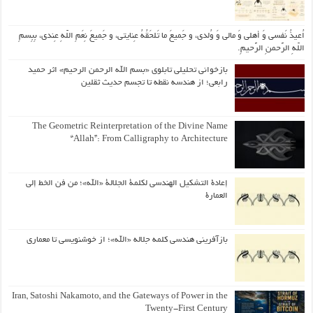
اُعیذُ نَفسی وَ أهلی وَ مالی وَ وُلدی، و جَمیعَ ما تَلحَقُهُ عِنایتی، و جَمیعَ نِعَمِ اللّهِ عِندی، بِبِسمِ
اللّهِ الرَّحمنِ الرَّحیمِ.
بازخوانی تحلیلی تابلوی «بسم الله الرحمن الرحیم» اثر حمید
رابعی؛ از هندسه نقطه تا تجسم حدیث ثقلین
The Geometric Reinterpretation of the Divine Name
“Allah”: From Calligraphy to Architecture
إعادة التشكيل الهندسي لكلمة الجلالة «الله»؛ من فن الخط إلى
العمارة
بازآفرینی هندسی کلمه جلاله «الله»؛ از خوشنویسی تا معماری
Iran, Satoshi Nakamoto, and the Gateways of Power in the
Twenty-First Century