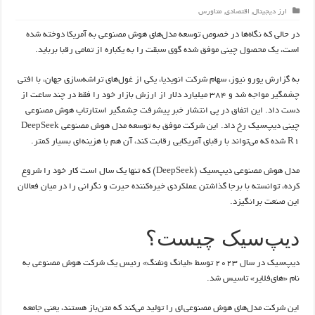
ارز دیجیتال
,
اقتصادی
,
متاورس
در حالی که نگاه‌ها در خصوص توسعه مدل‌های هوش مصنوعی به آمریکا دوخته شده
است، یک محصول چینی موفق شده گوی سبقت را به یکباره از تمامی رقبا برباید.
به گزارش یورو نیوز، سهام شرکت انویدیا، یکی از غول‌های تراشه‌سازی جهان، با افتی
چشمگیر مواجه شد و ۳۸۴ میلیارد دلار از ارزش بازار خود را فقط در چند ساعت از
دست داد. این اتفاق در پی انتشار خبر پیشرفت چشمگیر استارتاپ هوش مصنوعی
چینی دیپ‌سیک رخ داد. این شرکت موفق به توسعه مدل هوش مصنوعی DeepSeek
R۱ شده که می‌تواند با رقبای آمریکایی رقابت کند، آن هم با هزینه‌ای بسیار کمتر.
مدل هوش مصنوعی دیپ‌سیک (DeepSeek) که تنها یک سال است کار خود را شروع
کرده، توانسته با برجا گذاشتن عملکردی خیره‌کننده حیرت و نگرانی را در میان فعالان
این صنعت برانگیزد.
دیپ‌سیک چیست؟
دیپ‌سیک در سال ۲۰۲۳ توسط «لیانگ ونفنگ» رئیس یک شرکت هوش مصنوعی به
نام «های‌فلایر» تاسیس شد.
این شرکت مدل‌های هوش مصنوعی‌ای را تولید می‌کند که متن‌باز هستند، یعنی جامعه