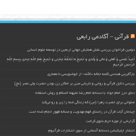
قرآنی – آکادمی رابعی
دومین فراخوان بررسی نقش همایش جهانی اربعین در توسعه علوم انسانی
اُعیذُ نَفسی وَ أهلی وَ مالی وَ وُلدی و جَمیعَ ما تَلحَقُهُ عِنایتی و جَمیعَ نِعَمِ اللّهِ عِندی بِبِسمِ اللّهِ
الرَّحمنِ الرَّحیمِ
بازآفرینی هندسی کلمه جلاله «الله»؛ از خوشنویسی تا معماری
بررسی دلایل قرآنی و روایی و تاریخی مبنی بر امکان زن بودن حضرت ولی عصر (عج)
دعای حرز امام جواد با دستخط امام رضا علیهما السلام و روش استفاده
صلواتی برای حضرت زهرا (س) که زندگی شما را زیر و رو می‌کند
چیدمان آیات قرآن در راستای فهم مهدویت و مساله ظهور انجام شده است
گزارشی از موزه حرم بانوی کرامت
انتشار اپلیکیشن دستخط آسمانی از سوی انتشارات قرآنیوم