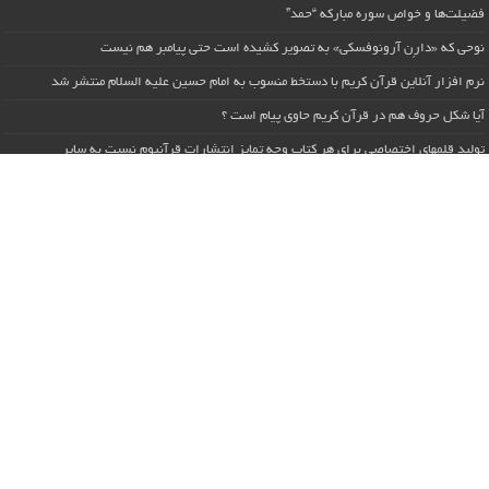
فضیلت‌ها و خواص سوره مبارکه “حمد”
نوحی که «دارِن آرونوفسکی» به تصویر کشیده است حتی پیامبر هم نیست
نرم افزار آنلاین قرآن کریم با دستخط منسوب به امام حسین علیه السلام منتشر شد
آیا شکل حروف هم در قرآن کریم حاوی پیام است ؟
تولید قلمهای اختصاصی برای هر کتاب وجه تمایز انتشارات قرآنیوم نسبت به سایر
انتشارات است
وبسایت قرآنیوم راه اندازی می شود
سیاسی – آکادمی رابعی
شگفت آن‌که هرمز به نقش زمین ، نماید چو «هشت» از نگار آفرین
لیندزی گراهام ، درگذشت
تحلیل سناریوی احتمالی پس از تهدید دونالد ترامپ به خاطر ترورعلیه ایران
The Geometric Reinterpretation of the Divine Name “Allah”: From Calligraphy
to Architecture
انتشار کتاب از تنگه هرمز تا تنگه بیت‌کوین توسط حمید رابعی