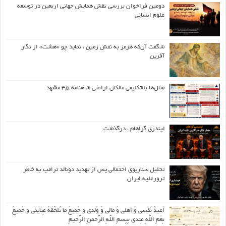
دومین فراخوان بررسی نقش همایش جهانی اربعین در توسعه
علوم انسانی
شگفت آن‌که هرمز به نقش زمین ، نماید چو «هشت» از نگار
آفرین
سال‌ها بلاتکلیفی مالکان اراضی شاهنامه ۳۵ مشهد
لیندزی گراهام ، درگذشت
تحلیل سناریوی احتمالی پس از تهدید دونالد ترامپ به خاطر
ترورعلیه ایران
اُعیذُ نَفسی وَ أهلی وَ مالی وَ وُلدی و جَمیعَ ما تَلحَقُهُ عِنایتی و جَمیعَ
نِعَمِ اللّهِ عِندی بِبِسمِ اللّهِ الرَّحمنِ الرَّحیمِ