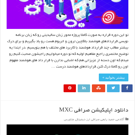
تو این دوره قراره به صورت کاملا پروژه محور زبان سالیدیتی رو که زبان برنامه
نویسی قراردادهای هوشمند بلاکچین ترون و اتریوم هست رو یاد بگیریم و برای درک
بیشتر مطالب چند قرارداد هوشمند با کاربرد های مختلف با هم بنویسیم .در ابتدا یه
توضیح مختصری راجبع مفاهیم اولیه که تو دوره میخواییم راجبشون صحبت کنیم رو
میدم که اون دسته از عزیزانی هم که اشنایی ندارن با قرار داد های هوشمند مفهوم
اون رو کاملا درک کنن.قراردادهای هوشمند درست …
بیشتر بخوانید »
دانلود اپلیکیشن صرافی MXC
آکادمی
,
حمید رابعی
,
صرافی ارز دیجیتال
,
متاورس