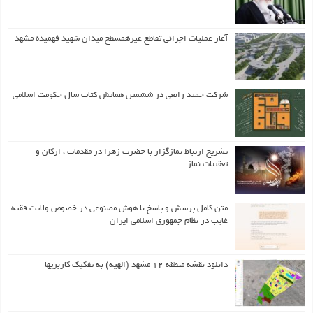
آغاز عملیات اجرائی تقاطع غیرهمسطح میدان شهید فهمیده مشهد
شرکت حمید رابعی در ششمین همایش کتاب سال حکومت اسلامی
تشریح ارتباط نمازگزار با حضرت زهرا در مقدمات ، ارکان و
تعقیبات نماز
متن کامل پرسش و پاسخ با هوش مصنوعی در خصوص ولایت فقیه
غایب در نظام جمهوری اسلامی ایران
دانلود نقشه منطقه ۱۲ مشهد (الهیه) به تفکیک کاربریها