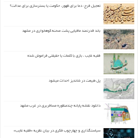
تعجیل فرج: دعا برای ظهور، حکومت یا بسترسازی برای عدالت؟
باند قدرتمند مافیایی پشت صحنه کوهخواری در مشهد
فقیه غایب ، بازی با کلمات یا حقیقتی فراموش شده
پل طبیعت در شاندیز احداث میشود
دانلود نقشه پایانه چندمنظوره مسافربری در غرب مشهد
سیاستگذاری و چهارچوب فکری در بیان نظریه «فقیه غایب»