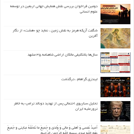
دومین فراخوان بررسی نقش همایش جهانی اربعین در توسعه
علوم انسانی
شگفت آن‌که هرمز به نقش زمین ، نماید چو «هشت» از نگار
آفرین
سال‌ها بلاتکلیفی مالکان اراضی شاهنامه ۳۵ مشهد
لیندزی گراهام ، درگذشت
تحلیل سناریوی احتمالی پس از تهدید دونالد ترامپ به خاطر
ترورعلیه ایران
اُعیذُ نَفسی وَ أهلی وَ مالی وَ وُلدی و جَمیعَ ما تَلحَقُهُ عِنایتی و جَمیعَ
نِعَمِ اللّهِ عِندی بِبِسمِ اللّهِ الرَّحمنِ الرَّحیمِ