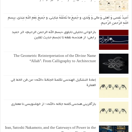
اُعیذُ نَفسی وَ أهلی وَ مالی وَ وُلدی، و جَمیعَ ما تَلحَقُهُ عِنایتی، و جَمیعَ نِعَمِ اللّهِ عِندی، بِبِسمِ
اللّهِ الرَّحمنِ الرَّحیمِ.
بازخوانی تحلیلی تابلوی «بسم الله الرحمن الرحیم» اثر حمید
رابعی؛ از هندسه نقطه تا تجسم حدیث ثقلین
The Geometric Reinterpretation of the Divine Name
“Allah”: From Calligraphy to Architecture
إعادة التشكيل الهندسي لكلمة الجلالة «الله»؛ من فن الخط إلى
العمارة
بازآفرینی هندسی کلمه جلاله «الله»؛ از خوشنویسی تا معماری
Iran, Satoshi Nakamoto, and the Gateways of Power in the