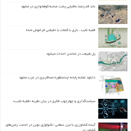
باند قدرتمند مافیایی پشت صحنه کوهخواری در مشهد
فقیه غایب ، بازی با کلمات یا حقیقتی فراموش شده
پل طبیعت در شاندیز احداث میشود
دانلود نقشه پایانه چندمنظوره مسافربری در غرب مشهد
سیاستگذاری و چهارچوب فکری در بیان نظریه «فقیه غایب»
آینده کشاورزی با لیزر سطحی: تکنولوژی نوین در خدمت زمین‌های
کشاورزی