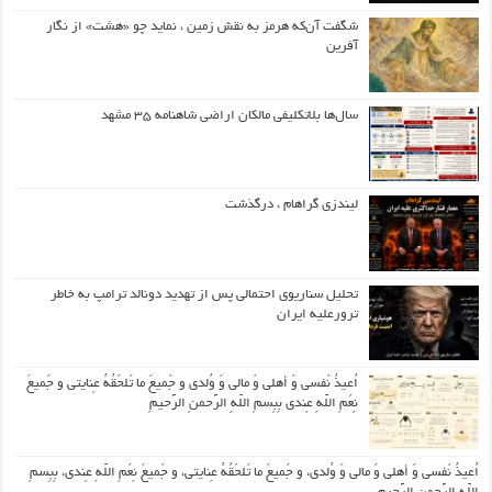
شگفت آن‌که هرمز به نقش زمین ، نماید چو «هشت» از نگار
آفرین
سال‌ها بلاتکلیفی مالکان اراضی شاهنامه ۳۵ مشهد
لیندزی گراهام ، درگذشت
تحلیل سناریوی احتمالی پس از تهدید دونالد ترامپ به خاطر
ترورعلیه ایران
اُعیذُ نَفسی وَ أهلی وَ مالی وَ وُلدی و جَمیعَ ما تَلحَقُهُ عِنایتی و جَمیعَ
نِعَمِ اللّهِ عِندی بِبِسمِ اللّهِ الرَّحمنِ الرَّحیمِ
اُعیذُ نَفسی وَ أهلی وَ مالی وَ وُلدی، و جَمیعَ ما تَلحَقُهُ عِنایتی، و جَمیعَ نِعَمِ اللّهِ عِندی، بِبِسمِ