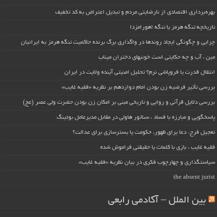
بهره‌برداری اقتصادی از نارضایتی مردم و تبدیل اعتراض به کد تخفیف
تاریخچه تنگه هرمز یا تنگه اهورامزدا
چرایی و چگونگی ایجاد روندها در واگذاری برگ برنده حاکمیت تنگه هرمز به ایرانیان
مین ، آب و چه حکایتی است خونبهای دختران میناب
انتقال قدرت یا فروپاشی نرم؟ تحلیل امنیتی آینده ولایت در ایران
بررسی تأثیر فرضیه زن بودن امام دوازدهم بر نظریه «فقیه غایب»
بررسی دلایل قرآنی و روایی و تاریخی مبنی بر امکان زن بودن حضرت ولی عصر (عج)
پاسخگویی و مبارزه با فساد ، سناتور هاولی در مقابل مدیرعامل بوئینگ
تعجیل فرج: دعا برای ظهور، حکومت یا بسترسازی برای عدالت؟
فقیه غایب ، بازی با کلمات یا حقیقتی فراموش شده
سیاستگذاری و چهارچوب فکری در بیان نظریه «فقیه غایب»
the absent jurist
بین الملل – آکادمی رابعی