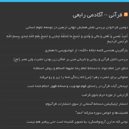
قرآنی – آکادمی رابعی
دومین فراخوان بررسی نقش همایش جهانی اربعین در توسعه علوم انسانی
اُعیذُ نَفسی وَ أهلی وَ مالی وَ وُلدی و جَمیعَ ما تَلحَقُهُ عِنایتی و جَمیعَ نِعَمِ اللّهِ عِندی بِبِسمِ اللّهِ
الرَّحمنِ الرَّحیمِ
بازآفرینی هندسی کلمه جلاله «الله»؛ از خوشنویسی تا معماری
بررسی دلایل قرآنی و روایی و تاریخی مبنی بر امکان زن بودن حضرت ولی عصر (عج)
دعای حرز امام جواد با دستخط امام رضا علیهما السلام و روش استفاده
صلواتی برای حضرت زهرا (س) که زندگی شما را زیر و رو می‌کند
چیدمان آیات قرآن در راستای فهم مهدویت و مساله ظهور انجام شده است
گزارشی از موزه حرم بانوی کرامت
انتشار اپلیکیشن دستخط آسمانی از سوی انتشارات قرآنیوم
فضیلت‌ها و خواص سوره مبارکه “حمد”
نوحی که «دارِن آرونوفسکی» به تصویر کشیده است حتی پیامبر هم نیست