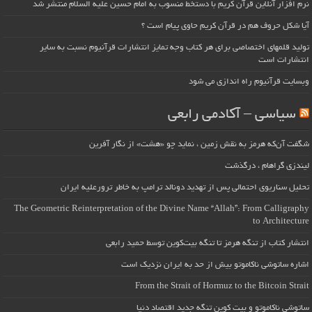
نرم افزار آنلاین قرآن کریم با دستخط منسوب به امام حسین علیه السلام منتشر شد
آیا شکل حروف هم در قرآن کریم حاوی پیام است ؟
تولید قلمهای اختصاصی برای هر کتاب وجه تمایز انتشارات قرآنیوم نسبت به سایر
انتشارات است
وبسایت قرآنیوم راه اندازی می شود
سیاسی – آکادمی رابعی
شگفت آن‌که هرمز به نقش زمین ، نماید چو «هشت» از نگار آفرین
لیندزی گراهام ، درگذشت
تحلیل سناریوی احتمالی پس از تهدید دونالد ترامپ به خاطر ترورعلیه ایران
The Geometric Reinterpretation of the Divine Name “Allah”: From Calligraphy
to Architecture
انتشار کتاب از تنگه هرمز تا تنگه بیت‌کوین توسط حمید رابعی
اشاره ساتوشی ناکاموتو بیش از حد به ایران نزدیک است
From the Strait of Hormuz to the Bitcoin Strait
ساتوشی ناکاموتو و بیت کوین تنگه جدید اقتصاد دنیا