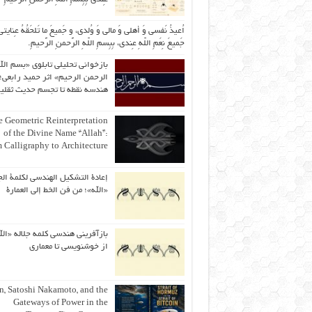
اُعیذُ نَفسی وَ أهلی وَ مالی وَ وُلدی، و جَمیعَ ما تَلحَقُهُ عِنایتی
جَمیعَ نِعَمِ اللّهِ عِندی، بِبِسمِ اللّهِ الرَّحمنِ الرَّحیمِ.
بازخوانی تحلیلی تابلوی «بسم الل
الرحمن الرحیم» اثر حمید رابعی؛ 
هندسه نقطه تا تجسم حدیث ثقلی
 Geometric Reinterpretation
of the Divine Name “Allah”:
 Calligraphy to Architecture
إعادة التشكيل الهندسي لكلمة الج
«الله»؛ من فن الخط إلى العمارة
بازآفرینی هندسی کلمه جلاله «الل
از خوشنویسی تا معماری
an, Satoshi Nakamoto, and the
Gateways of Power in the