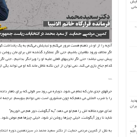
ایش
انی
،
آنچه را از او در ذهنم هست مرور می‌کنم و تبدیلش می‌کنم به یک یادداشت کوت
اگر مخالف ورود نظامیان باشیم، حتی اگر عملکرد گذشته اش برای مان روشن نبا
پیش بینی نباشد؛ حتی اگر تخریبهای فعلی علیه او را ویرانگر بدانیم ، حتی اگر
کدام جناح بازی می کند، نمی توان از این نکته غافل ماند که او می تواند یکی از پدیده ه
***
را با ضرب المثلی می دهم که چون منشوری است نمی توانم بنویسم. ترجمه اش 
هدید
یران
غذای موردعلاقه اش را هم لو می دهد:”یه آبگوشت دور هم می خوریم”
شاید تا روز آبگوشت، خیلی چیزها روشن تر شود، خیلی چیزها هم عوض شود.
 و
به نقل از کمپین مردمی حمایت از دکتر سعید محمد در سیزدهمین دوره انتخا
اللّهِ