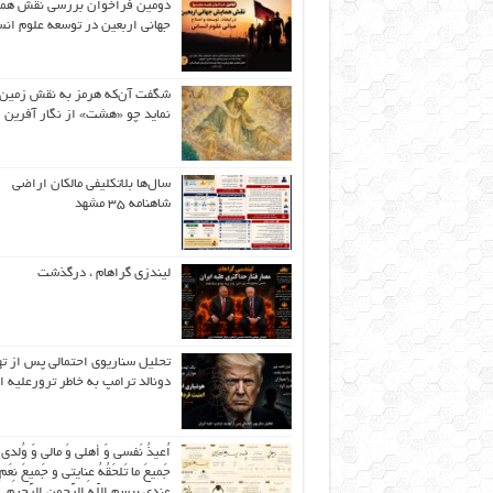
دومین فراخوان بررسی نقش هم
جهانی اربعین در توسعه علوم انس
شگفت آن‌که هرمز به نقش زمین 
نماید چو «هشت» از نگار آفرین
سال‌ها بلاتکلیفی مالکان اراضی
شاهنامه ۳۵ مشهد
لیندزی گراهام ، درگذشت
تحلیل سناریوی احتمالی پس از ت
دونالد ترامپ به خاطر ترورعلیه ا
اُعیذُ نَفسی وَ أهلی وَ مالی وَ وُلدی
جَمیعَ ما تَلحَقُهُ عِنایتی و جَمیعَ نِعَمِ 
عِندی بِبِسمِ اللّهِ الرَّحمنِ الرَّحیمِ