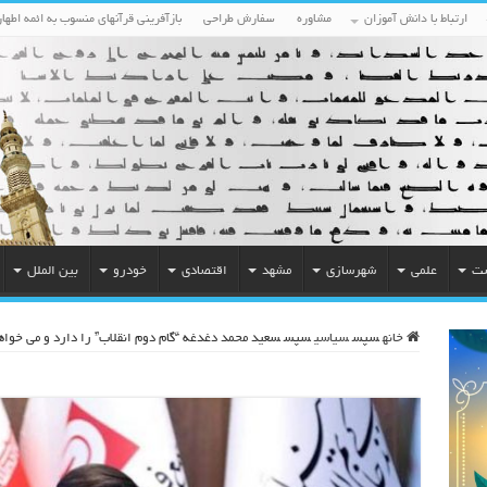
ارتباط با دانش آموزان
مشاوره
سفارش طراحی
بازآفرینی قرآنهای منسوب به ائمه اطهار
ست
علمی
شهرسازی
مشهد
اقتصادی
خودرو
بین الملل
خانه
سپس
سیاسی
سپس
سعید محمد دغدغه “گام دوم انقلاب” را دارد و می خوا