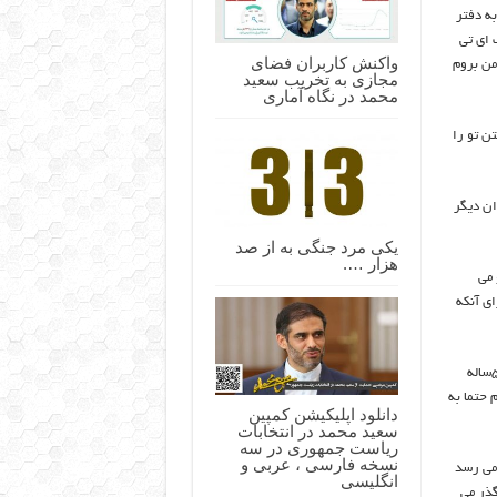
به دفتر
 ای تی
واکنش کاربران فضای
من بروم
مجازی به تخریب سعید
محمد در نگاه آماری
ن تو را
دجوان دیگر
یکی مرد جنگی به از صد
هزار ….
 می
کرده برای آنکه
وقتی می گوید” ۳۰سال تجربه” ، نگاهم پهن می شود روی چهره اش. با آنکه ۵۲ساله
 حتما به
دانلود اپلیکیشن کمپین
سعید محمد در انتخابات
ریاست جمهوری در سه
نسخه فارسی ، عربی و
بعی اش نمی گذارد فضای گفت وگو سرد و بیروح باشد. وقتی به FATF می رسد
انگلیسی
گذر می