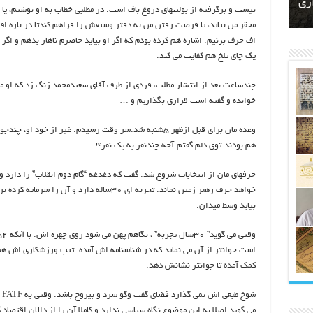
اتکلیفی مالکان اراضی شاهنامه ۳۵
ری
رای
نیست و برگرفته از بولتنهای دروغ باف است. در مطلبی خطاب به او نوشتم، یا 
محقر من بیاید، یا فرصت رفتن من به دفتر وسیعش را فراهم کندتا در باره اف
اف حرف بزنیم. اشاره هم کرده بودم که اگر او بیاید حاضرم ناهار بدهم و اگر 
یک چای تلخ هم کفایت می کند.
چندساعت بعد از انتشار مطلب، فردی از طرف آقای سعیدمحمد زنگ زد که او مت
خوانده و گفته است قراری بگذاریم و …
وعده مان برای قبل ازظهر ۵شنبه شد.سر وقت رسیدم. غیر از خود او، چن
هم بودند.توی دلم گفتم:آخه چندنفر به یک نفر؟!
حرفهای مان از انتخابات شروع شد. گفت که دغدغه “گام دوم انقلاب” را دارد و
خواهد حرف رهبر زمین نماند. تجربه ای ۳۰ساله دارد و آن را سرمایه 
بیاید وسط میدان.
است جوانتر از آن می نماید که در شناسنامه اش آمده. تیپ ورزشکاری اش هم
کمک آمده تا جوانتر نشانش دهد.
شوخ ط
می گوید اصلا به این موضوع نگاه سیاسی ندارد و کاملا آن را از دالان اقتصاد 