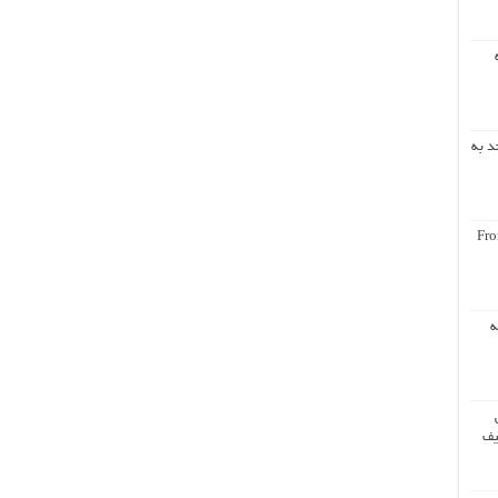
د به
Fro
ه
یف