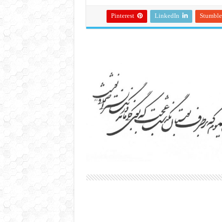
Pinterest
LinkedIn
Stumbl