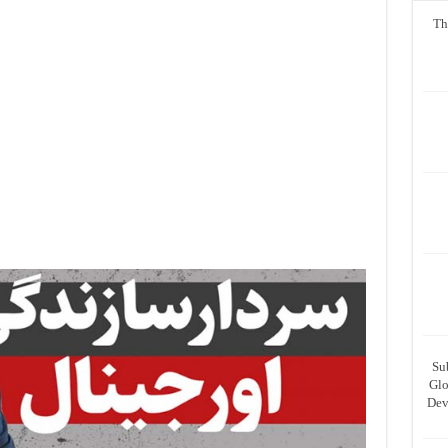
Th
Su
Glo
Dev