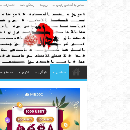
تماس با آکادمی رابعی
رزومه
زندگی نامه
افتخارات
سیاسی
قرآنی
هنری
محیط زی