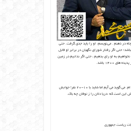
اه در ذهنم . می‌نویسم: او را باید جدی گرفت. حتی
شد؛ حتی اگر رفتار شورای نگهبان در برابر او قابل
 نخواهیم به او رای بدهیم ، حتی اگر ندانیم در زمین
ای ۱۴۰۰ باشد.
حرفهای جدی مان که تمام می شود، دوباره می رود سر قولی که برای ناهار داده ام. می گوید می آیم اما شاید با ۱۰-۲۰ نفر! جوابش
این است که :دریا دلان را ز توفان چه باک.
بات ریاست جمهوری