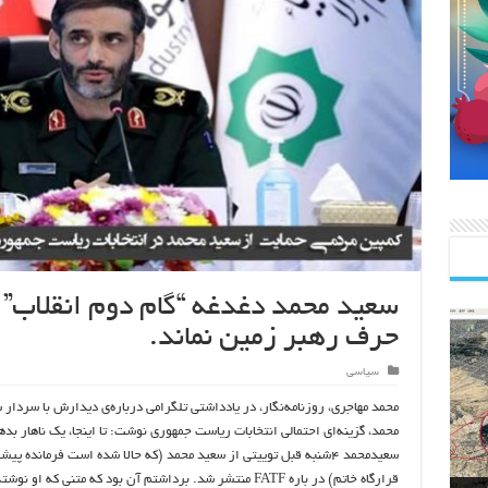
سعید محمد دغدغه “گام دوم انقلاب” 
حرف رهبر زمین نماند.
سیاسی
محمد مهاجری، روزنامه‌نگار، در یادداشتی تلگرامی درباره‌ی دیدارش با سردار 
محمد، گزینه‌ای احتمالی انتخابات ریاست جمهوری نوشت: تا اینجا، یک ناهار بده
سعیدمحمد ۴شنبه قبل توییتی از سعید محمد (که حالا شده است فرمانده پیش
قرارگاه خاتم) در باره FATF منتشر شد. برداشتم آن بود که متنی که او ن