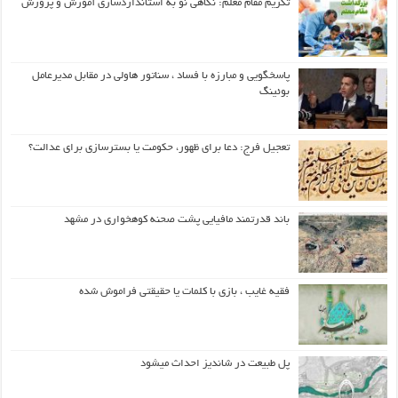
تکریم مقام معلم: نگاهی نو به استانداردسازی آموزش و پرورش
پاسخگویی و مبارزه با فساد ، سناتور هاولی در مقابل مدیرعامل
بوئینگ
تعجیل فرج: دعا برای ظهور، حکومت یا بسترسازی برای عدالت؟
باند قدرتمند مافیایی پشت صحنه کوهخواری در مشهد
فقیه غایب ، بازی با کلمات یا حقیقتی فراموش شده
پل طبیعت در شاندیز احداث میشود