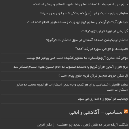
دعای حرز امام جواد با دستخط امام رضا علیهما السلام و روش استفاده
صلواتی برای حضرت زهرا (س) که زندگی شما را زیر و رو می‌کند
چیدمان آیات قرآن در راستای فهم مهدویت و مساله ظهور انجام شده است
گزارشی از موزه حرم بانوی کرامت
انتشار اپلیکیشن دستخط آسمانی از سوی انتشارات قرآنیوم
فضیلت‌ها و خواص سوره مبارکه “حمد”
نوحی که «دارِن آرونوفسکی» به تصویر کشیده است حتی پیامبر هم نیست
نرم افزار آنلاین قرآن کریم با دستخط منسوب به امام حسین علیه السلام منتشر شد
آیا شکل حروف هم در قرآن کریم حاوی پیام است ؟
تولید قلمهای اختصاصی برای هر کتاب وجه تمایز انتشارات قرآنیوم نسبت به سایر
انتشارات است
وبسایت قرآنیوم راه اندازی می شود
سیاسی – آکادمی رابعی
شگفت آن‌که هرمز به نقش زمین ، نماید چو «هشت» از نگار آفرین