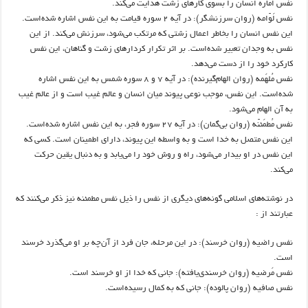
نفس اماره انسان را بسوی کارهای زشت هدایت می‌کند.
نفس لَوّامه (روان سرزنشگر): در آیه ۲ سوره قیامت به این نفس اشاره شده‌است.
این نفس انسان را بخاطر اعمال زشتی که مرتکب می‌شود، سرزنش می‌کند. از این
نفس به وجدان تعبیر شده‌است. بر اثر تکرار کردارهای زشت و گناهان، این نفس
کارکرد خود را از دست می‌دهد.
نفس مُلهَمه (روان الهام‌گیرنده): در آیه ۷ و ۸ سوره شمس به این نفس اشاره
شده‌است. این نفس، موجب نوعی پیوند میان انسان و عالم غیب است و از عالم غیب
به آن الهام می‌شود.
نفس مُطمَئنّه (روان بی‌گمان): در آیه ۲۷ سوره فجر، به این نفس اشاره شده‌است.
این نفس متصل به خدا است و به واسطه این پیوند، دارای اطمینان است. کسی که
این نفس در او بیدار می‌شود، راه و روش خود را می‌یابد و به دنبال یقین حرکت
می‌کند.
در نوشته‌های اسلامی گونه‌های دیگری از نفس را ذیل نفس مطمئنه نیز ذکر می‌کنند که
عبارتند از :
نفس راضیه (روان خرسند): در این مرحله، جان فرد از آن‌چه بر او می‌گذرد خرسند
است.
نفس مَرضیه (روان خرسندی‌یافته): جانی که خدا از او خرسند است.
نفس صافیه (روان پالوده): جانی که به کمال رسیده‌است.