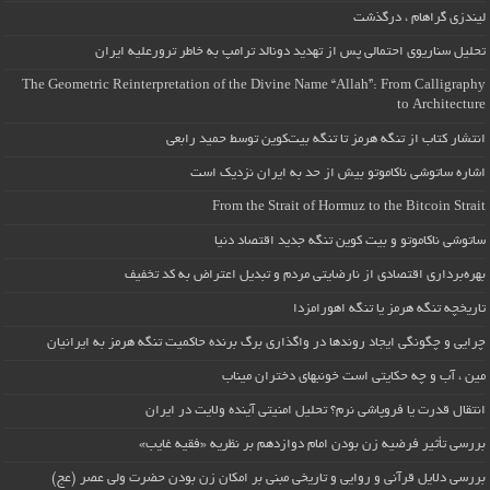
لیندزی گراهام ، درگذشت
تحلیل سناریوی احتمالی پس از تهدید دونالد ترامپ به خاطر ترورعلیه ایران
The Geometric Reinterpretation of the Divine Name “Allah”: From Calligraphy
to Architecture
انتشار کتاب از تنگه هرمز تا تنگه بیت‌کوین توسط حمید رابعی
اشاره ساتوشی ناکاموتو بیش از حد به ایران نزدیک است
From the Strait of Hormuz to the Bitcoin Strait
ساتوشی ناکاموتو و بیت کوین تنگه جدید اقتصاد دنیا
بهره‌برداری اقتصادی از نارضایتی مردم و تبدیل اعتراض به کد تخفیف
تاریخچه تنگه هرمز یا تنگه اهورامزدا
چرایی و چگونگی ایجاد روندها در واگذاری برگ برنده حاکمیت تنگه هرمز به ایرانیان
مین ، آب و چه حکایتی است خونبهای دختران میناب
انتقال قدرت یا فروپاشی نرم؟ تحلیل امنیتی آینده ولایت در ایران
بررسی تأثیر فرضیه زن بودن امام دوازدهم بر نظریه «فقیه غایب»
بررسی دلایل قرآنی و روایی و تاریخی مبنی بر امکان زن بودن حضرت ولی عصر (عج)