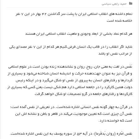
حمید رابعی
,
سیاسی
تمام داشته های انقلاب اسلامی ایران با پشت سر گذاشتن ۴۲ بهار در این ۷ نفر
خلاصه شده است
هر کدام نماد بخشی از ابعاد وجودی و ماهیت انقلاب اسلامی ایران هستند
شاید اگر انقلاب را در قالب یک انسان فرض کنیم هر کدام از این ۷ نفر مصداق یکی
از مراتب نفس او باشد
نَفْس در لغت به معنی جان، روح، روان و نشاندهنده زنده بودن است.در علوم اسلامی
و قرآن نیز به عنوان جهت‌دهنده حرکت و اندیشه انسان شناخته می‌شود و بسیاری از
کردارها و رفتارهای انسان به پیروی از نفس او شکل می‌گیرد و در اینکه رئیس
دولت همین کارکرد را در جامعه اسلامی دارد هم شکی نیست یعنی کسی که بسیاری از
کارکردها و رفتارهای جامعه در گرو تصمیمات او شکل خواهد گرفت
در قرآن به چهار گونه نفس انسانی اشاره شده‌است. در تعریفی از نفس آمده است؛
نفس آن چیزی است که تعیین موجودیت می‌کند در ظاهر و باطن و نشانه اش این
است که خواسته دارد.
نفس امّاره (روان بَدفَرما): در آیه ۵۳ از سوره یوسف به این نفس اشاره شده‌است.