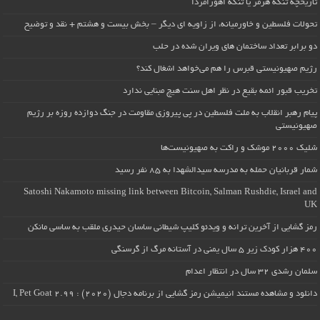
تاریخچه تنگه هرمز یا تنگه اهورامزدا
تحولات فلسطین و خاورمیانه، از زاویه ای دیگر – بخش بیست و هشتم + نقد و توضیح
دو برابر تعداد ساختمان های ویران شده در حلب
رژیم صهیونیستی قبرس را هم می‌خواهد اشغال کند؟
تخریب قبور ائمه بقیع در نظر اهل سنت هیچ مبنایی ندارد
پیام رهبر انقلاب به ملت فلسطین در پی پیروزی مقاومت در جنگ دوازده روزه بر رژیم
صهیونیستی
شلیک ۲۰۰۰ موشک و راکت به صهیونیست‌ها
شمار قربانیان حمله به مدرسه سیدالشهدا به ۸۵ نفر رسید
Satoshi Nakamoto missing link between Bitcoin, Salman Rushdie, Israel and
UK
رمز گشایی از آخرین ترانه و ویدئو کلیپ شیطانی ساسان حیدری ملقب به ساسی مانکن
۴۰۰ هزار کودک زیر ۵ سال یمنی در آستانه مرگ از گرسنگی
سلمان رشدی ۳۲ سال در انتظار اعدام
دانلود و مشاهده مستند انیمیشن رمز گشایی از برنامه دجال (۲۰۲۰) : I, Pet Goat 2.99