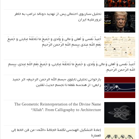
تحلیل سناریوی احتمالی پس از تهدید دونالد ترامپ به خاطر
ترورعلیه ایران
اُعیذُ نَفسی وَ أهلی وَ مالی وَ وُلدی و جَمیعَ ما تَلحَقُهُ عِنایتی و جَمیعَ
نِعَمِ اللّهِ عِندی بِبِسمِ اللّهِ الرَّحمنِ الرَّحیمِ
اُعیذُ نَفسی وَ أهلی وَ مالی وَ وُلدی، و جَمیعَ ما تَلحَقُهُ عِنایتی، و جَمیعَ نِعَمِ اللّهِ عِندی، بِبِسمِ
اللّهِ الرَّحمنِ الرَّحیمِ.
بازخوانی تحلیلی تابلوی «بسم الله الرحمن الرحیم» اثر حمید
رابعی؛ از هندسه نقطه تا تجسم حدیث ثقلین
The Geometric Reinterpretation of the Divine Name
“Allah”: From Calligraphy to Architecture
إعادة التشكيل الهندسي لكلمة الجلالة «الله»؛ من فن الخط إلى
العمارة