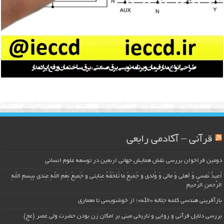
قرآنی – آکادمی رابعی
دومین فراخوان بررسی نقش همایش جهانی اربعین در توسعه علوم انسانی
اُعیذُ نَفسی وَ أهلی وَ مالی وَ وُلدی و جَمیعَ ما تَلحَقُهُ عِنایتی و جَمیعَ نِعَمِ اللّهِ عِندی بِبِسمِ اللّهِ
الرَّحمنِ الرَّحیمِ
بازآفرینی هندسی کلمه جلاله «الله»؛ از خوشنویسی تا معماری
بررسی دلایل قرآنی و روایی و تاریخی مبنی بر امکان زن بودن حضرت ولی عصر (عج)