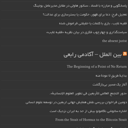
پاسخگویی و مبارزه با فساد ، سناتور هاولی در مقابل مدیرعامل بوئینگ
تعجیل فرج: دعا برای ظهور، حکومت یا بسترسازی برای عدالت؟
فقیه غایب ، بازی با کلمات یا حقیقتی فراموش شده
سیاستگذاری و چهارچوب فکری در بیان نظریه «فقیه غایب»
the absent jurist
بین الملل – آکادمی رابعی
The Beginning of a Point of No Return
بداية طريقٍ لا عودة منه
آغاز یک مسیر بی‌بازگشت
«دور التجمع العالمي للأربعين في تطوير العلوم الإنسانية».
دومین فراخوان بررسی نقش همایش جهانی اربعین در توسعه علوم انسانی
اشاره ساتوشی ناکاموتو بیش از حد به ایران نزدیک است
From the Strait of Hormuz to the Bitcoin Strait