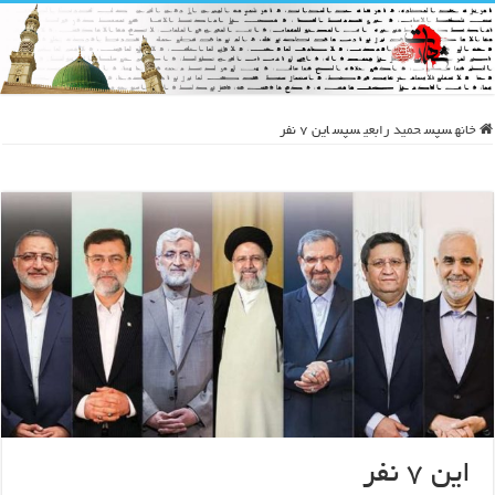
خانه
سپس
حمید رابعی
سپس
این ۷ نفر
این ۷ نفر