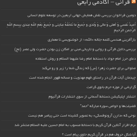
قرآنی – آکادمی رابعی
دومین فراخوان بررسی نقش همایش جهانی اربعین در توسعه علوم انسانی
اُعیذُ نَفسی وَ أهلی وَ مالی وَ وُلدی و جَمیعَ ما تَلحَقُهُ عِنایتی و جَمیعَ نِعَمِ اللّهِ عِندی بِبِسمِ اللّهِ
الرَّحمنِ الرَّحیمِ
بازآفرینی هندسی کلمه جلاله «الله»؛ از خوشنویسی تا معماری
بررسی دلایل قرآنی و روایی و تاریخی مبنی بر امکان زن بودن حضرت ولی عصر (عج)
دعای حرز امام جواد با دستخط امام رضا علیهما السلام و روش استفاده
صلواتی برای حضرت زهرا (س) که زندگی شما را زیر و رو می‌کند
چیدمان آیات قرآن در راستای فهم مهدویت و مساله ظهور انجام شده است
گزارشی از موزه حرم بانوی کرامت
انتشار اپلیکیشن دستخط آسمانی از سوی انتشارات قرآنیوم
فضیلت‌ها و خواص سوره مبارکه “حمد”
نوحی که «دارِن آرونوفسکی» به تصویر کشیده است حتی پیامبر هم نیست
نرم افزار آنلاین قرآن کریم با دستخط منسوب به امام حسین علیه السلام منتشر شد
آیا شکل حروف هم در قرآن کریم حاوی پیام است ؟