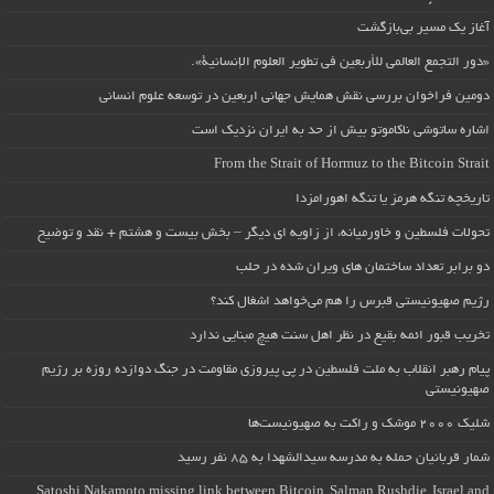
آغاز یک مسیر بی‌بازگشت
«دور التجمع العالمي للأربعين في تطوير العلوم الإنسانية».
دومین فراخوان بررسی نقش همایش جهانی اربعین در توسعه علوم انسانی
اشاره ساتوشی ناکاموتو بیش از حد به ایران نزدیک است
From the Strait of Hormuz to the Bitcoin Strait
تاریخچه تنگه هرمز یا تنگه اهورامزدا
تحولات فلسطین و خاورمیانه، از زاویه ای دیگر – بخش بیست و هشتم + نقد و توضیح
دو برابر تعداد ساختمان های ویران شده در حلب
رژیم صهیونیستی قبرس را هم می‌خواهد اشغال کند؟
تخریب قبور ائمه بقیع در نظر اهل سنت هیچ مبنایی ندارد
پیام رهبر انقلاب به ملت فلسطین در پی پیروزی مقاومت در جنگ دوازده روزه بر رژیم
صهیونیستی
شلیک ۲۰۰۰ موشک و راکت به صهیونیست‌ها
شمار قربانیان حمله به مدرسه سیدالشهدا به ۸۵ نفر رسید
Satoshi Nakamoto missing link between Bitcoin, Salman Rushdie, Israel and