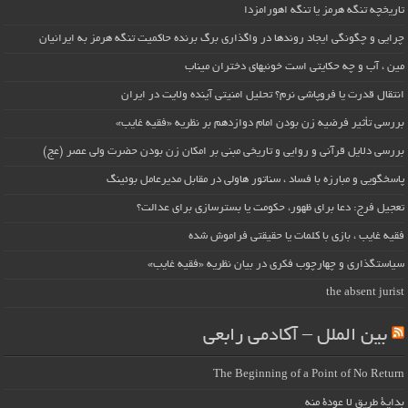
تاریخچه تنگه هرمز یا تنگه اهورامزدا
چرایی و چگونگی ایجاد روندها در واگذاری برگ برنده حاکمیت تنگه هرمز به ایرانیان
مین ، آب و چه حکایتی است خونبهای دختران میناب
انتقال قدرت یا فروپاشی نرم؟ تحلیل امنیتی آینده ولایت در ایران
بررسی تأثیر فرضیه زن بودن امام دوازدهم بر نظریه «فقیه غایب»
بررسی دلایل قرآنی و روایی و تاریخی مبنی بر امکان زن بودن حضرت ولی عصر (عج)
پاسخگویی و مبارزه با فساد ، سناتور هاولی در مقابل مدیرعامل بوئینگ
تعجیل فرج: دعا برای ظهور، حکومت یا بسترسازی برای عدالت؟
فقیه غایب ، بازی با کلمات یا حقیقتی فراموش شده
سیاستگذاری و چهارچوب فکری در بیان نظریه «فقیه غایب»
the absent jurist
بین الملل – آکادمی رابعی
The Beginning of a Point of No Return
بداية طريقٍ لا عودة منه