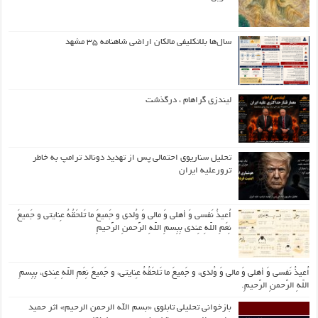
سال‌ها بلاتکلیفی مالکان اراضی شاهنامه ۳۵ مشهد
لیندزی گراهام ، درگذشت
تحلیل سناریوی احتمالی پس از تهدید دونالد ترامپ به خاطر
ترورعلیه ایران
اُعیذُ نَفسی وَ أهلی وَ مالی وَ وُلدی و جَمیعَ ما تَلحَقُهُ عِنایتی و جَمیعَ
نِعَمِ اللّهِ عِندی بِبِسمِ اللّهِ الرَّحمنِ الرَّحیمِ
اُعیذُ نَفسی وَ أهلی وَ مالی وَ وُلدی، و جَمیعَ ما تَلحَقُهُ عِنایتی، و جَمیعَ نِعَمِ اللّهِ عِندی، بِبِسمِ
اللّهِ الرَّحمنِ الرَّحیمِ.
بازخوانی تحلیلی تابلوی «بسم الله الرحمن الرحیم» اثر حمید