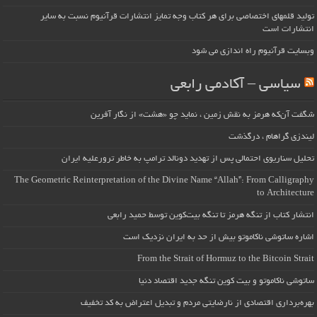
تولید قلمهای اختصاصی برای هر کتاب وجه تمایز انتشارات قرآنیوم نسبت به سایر
انتشارات است
وبسایت قرآنیوم راه اندازی می شود
سیاسی – آکادمی رابعی
شگفت آن‌که هرمز به نقش زمین ، نماید چو «هشت» از نگار آفرین
لیندزی گراهام ، درگذشت
تحلیل سناریوی احتمالی پس از تهدید دونالد ترامپ به خاطر ترورعلیه ایران
The Geometric Reinterpretation of the Divine Name “Allah”: From Calligraphy
to Architecture
انتشار کتاب از تنگه هرمز تا تنگه بیت‌کوین توسط حمید رابعی
اشاره ساتوشی ناکاموتو بیش از حد به ایران نزدیک است
From the Strait of Hormuz to the Bitcoin Strait
ساتوشی ناکاموتو و بیت کوین تنگه جدید اقتصاد دنیا
بهره‌برداری اقتصادی از نارضایتی مردم و تبدیل اعتراض به کد تخفیف