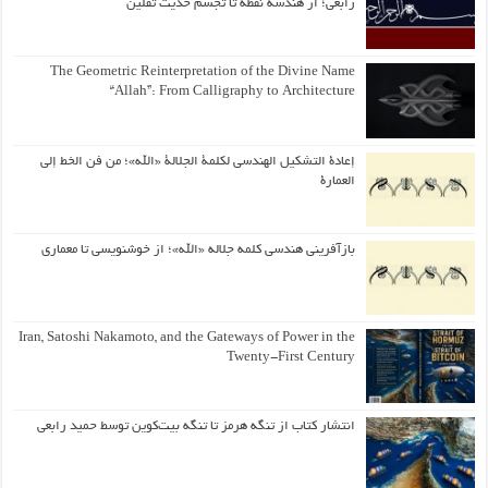
رابعی؛ از هندسه نقطه تا تجسم حدیث ثقلین
The Geometric Reinterpretation of the Divine Name
“Allah”: From Calligraphy to Architecture
إعادة التشكيل الهندسي لكلمة الجلالة «الله»؛ من فن الخط إلى
العمارة
بازآفرینی هندسی کلمه جلاله «الله»؛ از خوشنویسی تا معماری
Iran, Satoshi Nakamoto, and the Gateways of Power in the
Twenty-First Century
انتشار کتاب از تنگه هرمز تا تنگه بیت‌کوین توسط حمید رابعی