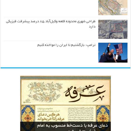
طراحی شهری محدوده قلعه وکیل‌آباد ۸۵ درصد پیشرفت فیزیکی
دارد
ترامپ: بازگشتیم تا ایران را مواخذه کنیم
کسب مقام دوم بخش هنرهای مفهومی در
نسخه های بازآفرینی قرآن منسوب به ائمه
The Geometric Reinterpretation of the
دعای عرفه با دست‌خط منسوب به امام
اطهار در کتابخانه دیجیتال آستان قدس
نخستین جشنواره معلمان هنرمند کشور
کسب عنوان دوم جشنواره معلمان هنرمند
Divine Name “Allah”: From Calligraphy