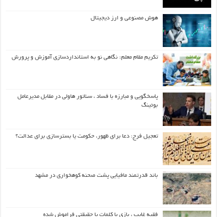
هوش مصنوعی و ارز دیجیتال
تکریم مقام معلم: نگاهی نو به استانداردسازی آموزش و پرورش
پاسخگویی و مبارزه با فساد ، سناتور هاولی در مقابل مدیرعامل
بوئینگ
تعجیل فرج: دعا برای ظهور، حکومت یا بسترسازی برای عدالت؟
باند قدرتمند مافیایی پشت صحنه کوهخواری در مشهد
فقیه غایب ، بازی با کلمات یا حقیقتی فراموش شده