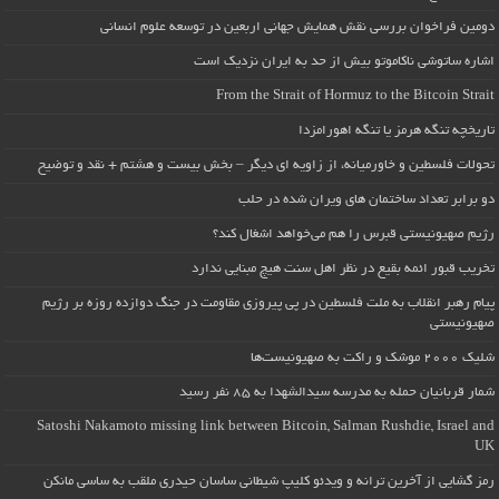
دومین فراخوان بررسی نقش همایش جهانی اربعین در توسعه علوم انسانی
اشاره ساتوشی ناکاموتو بیش از حد به ایران نزدیک است
From the Strait of Hormuz to the Bitcoin Strait
تاریخچه تنگه هرمز یا تنگه اهورامزدا
تحولات فلسطین و خاورمیانه، از زاویه ای دیگر – بخش بیست و هشتم + نقد و توضیح
دو برابر تعداد ساختمان های ویران شده در حلب
رژیم صهیونیستی قبرس را هم می‌خواهد اشغال کند؟
تخریب قبور ائمه بقیع در نظر اهل سنت هیچ مبنایی ندارد
پیام رهبر انقلاب به ملت فلسطین در پی پیروزی مقاومت در جنگ دوازده روزه بر رژیم
صهیونیستی
شلیک ۲۰۰۰ موشک و راکت به صهیونیست‌ها
شمار قربانیان حمله به مدرسه سیدالشهدا به ۸۵ نفر رسید
Satoshi Nakamoto missing link between Bitcoin, Salman Rushdie, Israel and
UK
رمز گشایی از آخرین ترانه و ویدئو کلیپ شیطانی ساسان حیدری ملقب به ساسی مانکن