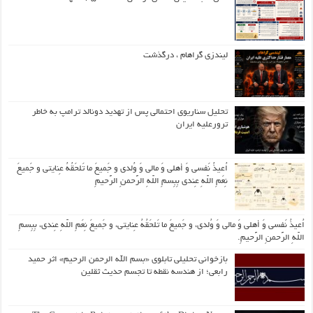
لیندزی گراهام ، درگذشت
تحلیل سناریوی احتمالی پس از تهدید دونالد ترامپ به خاطر
ترورعلیه ایران
اُعیذُ نَفسی وَ أهلی وَ مالی وَ وُلدی و جَمیعَ ما تَلحَقُهُ عِنایتی و جَمیعَ
نِعَمِ اللّهِ عِندی بِبِسمِ اللّهِ الرَّحمنِ الرَّحیمِ
اُعیذُ نَفسی وَ أهلی وَ مالی وَ وُلدی، و جَمیعَ ما تَلحَقُهُ عِنایتی، و جَمیعَ نِعَمِ اللّهِ عِندی، بِبِسمِ
اللّهِ الرَّحمنِ الرَّحیمِ.
بازخوانی تحلیلی تابلوی «بسم الله الرحمن الرحیم» اثر حمید
رابعی؛ از هندسه نقطه تا تجسم حدیث ثقلین