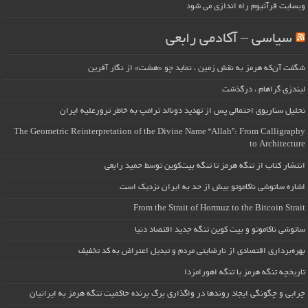
وبسایت قرآنیوم راه اندازی می شود
سیاسی – آکادمی رابعی
شگفت آن‌که هرمز به نقش زمین ، نماید چو «هشت» از نگار آفرین
لیندزی گراهام ، درگذشت
تحلیل سناریوی احتمالی پس از تهدید دونالد ترامپ به خاطر ترورعلیه ایران
The Geometric Reinterpretation of the Divine Name “Allah”: From Calligraphy
to Architecture
انتشار کتاب از تنگه هرمز تا تنگه بیت‌کوین توسط حمید رابعی
اشاره ساتوشی ناکاموتو بیش از حد به ایران نزدیک است
From the Strait of Hormuz to the Bitcoin Strait
ساتوشی ناکاموتو و بیت کوین تنگه جدید اقتصاد دنیا
بهره‌برداری اقتصادی از نارضایتی مردم و تبدیل اعتراض به کد تخفیف
تاریخچه تنگه هرمز یا تنگه اهورامزدا
چرایی و چگونگی ایجاد روندها در واگذاری برگ برنده حاکمیت تنگه هرمز به ایرانیان