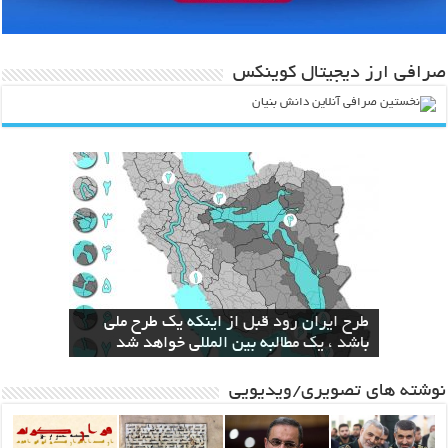
صرافی ارز دیجیتال کوینکس
انقلاب در صنعت و کشاورزی با ارائه لیزر
طرح ایران رود قبل از اینکه یک طرح ملی
سال‌ها بلاتکلیفی مالکان اراضی شاهنامه ۳۵
باند قدرتمند مافیایی پشت صحنه کوهخواری
الزام دولت به ساخت نیروگاه اختصاصی برای
مشهد
سطحی
در مشهد
استخراج بیت کوین
باشد ، یک مطالبه بین المللی خواهد شد
نوشته های تصویری/ویدیویی