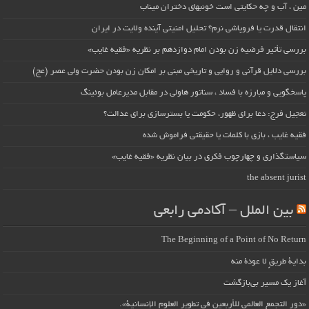
مین ، آب و چه حکایتی است خونبهای دختران میناب
انتقال قدرت یا فروپاشی نرم؟ تحلیل امنیتی آینده ولایت در ایران
بررسی تأثیر فرضیه زن بودن امام دوازدهم بر نظریه «فقیه غایب»
بررسی دلایل قرآنی و روایی و تاریخی مبنی بر امکان زن بودن حضرت ولی عصر (عج)
پاسخگویی و مبارزه با فساد ، سناتور هاولی در مقابل مدیرعامل بوئینگ
تعجیل فرج: دعا برای ظهور، حکومت یا بسترسازی برای عدالت؟
فقیه غایب ، بازی با کلمات یا حقیقتی فراموش شده
سیاستگذاری و چهارچوب فکری در بیان نظریه «فقیه غایب»
the absent jurist
بین الملل – آکادمی رابعی
The Beginning of a Point of No Return
بداية طريقٍ لا عودة منه
آغاز یک مسیر بی‌بازگشت
«دور التجمع العالمي للأربعين في تطوير العلوم الإنسانية».