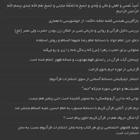
اُعیذُ نَفسی وَ أهلی وَ مالی وَ وُلدی و جَمیعَ ما تَلحَقُهُ عِنایتی و جَمیعَ نِعَمِ اللّهِ عِندی بِبِسمِ اللّهِ
الرَّحمنِ الرَّحیمِ
بازآفرینی هندسی کلمه جلاله «الله»؛ از خوشنویسی تا معماری
بررسی دلایل قرآنی و روایی و تاریخی مبنی بر امکان زن بودن حضرت ولی عصر (عج)
دعای حرز امام جواد با دستخط امام رضا علیهما السلام و روش استفاده
صلواتی برای حضرت زهرا (س) که زندگی شما را زیر و رو می‌کند
چیدمان آیات قرآن در راستای فهم مهدویت و مساله ظهور انجام شده است
گزارشی از موزه حرم بانوی کرامت
انتشار اپلیکیشن دستخط آسمانی از سوی انتشارات قرآنیوم
فضیلت‌ها و خواص سوره مبارکه “حمد”
نوحی که «دارِن آرونوفسکی» به تصویر کشیده است حتی پیامبر هم نیست
نرم افزار آنلاین قرآن کریم با دستخط منسوب به امام حسین علیه السلام منتشر شد
آیا شکل حروف هم در قرآن کریم حاوی پیام است ؟
تولید قلمهای اختصاصی برای هر کتاب وجه تمایز انتشارات قرآنیوم نسبت به سایر
انتشارات است