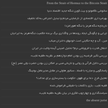
From the Strait of Hormuz to the Bitcoin Strait
ساتوشی ناکاموتو و بیت کوین تنگه جدید اقتصاد دنیا
بهره‌برداری اقتصادی از نارضایتی مردم و تبدیل اعتراض به کد تخفیف
تاریخچه تنگه هرمز یا تنگه اهورامزدا
چرایی و چگونگی ایجاد روندها در واگذاری برگ برنده حاکمیت تنگه هرمز به ایرانیان
مین ، آب و چه حکایتی است خونبهای دختران میناب
انتقال قدرت یا فروپاشی نرم؟ تحلیل امنیتی آینده ولایت در ایران
بررسی تأثیر فرضیه زن بودن امام دوازدهم بر نظریه «فقیه غایب»
بررسی دلایل قرآنی و روایی و تاریخی مبنی بر امکان زن بودن حضرت ولی عصر (عج)
پاسخگویی و مبارزه با فساد ، سناتور هاولی در مقابل مدیرعامل بوئینگ
تعجیل فرج: دعا برای ظهور، حکومت یا بسترسازی برای عدالت؟
فقیه غایب ، بازی با کلمات یا حقیقتی فراموش شده
سیاستگذاری و چهارچوب فکری در بیان نظریه «فقیه غایب»
the absent jurist