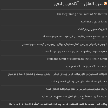
بین الملل – آکادمی رابعی
The Beginning of a Point of No Return
بداية طريقٍ لا عودة منه
آغاز یک مسیر بی‌بازگشت
«دور التجمع العالمي للأربعين في تطوير العلوم الإنسانية».
دومین فراخوان بررسی نقش همایش جهانی اربعین در توسعه علوم انسانی
اشاره ساتوشی ناکاموتو بیش از حد به ایران نزدیک است
From the Strait of Hormuz to the Bitcoin Strait
تاریخچه تنگه هرمز یا تنگه اهورامزدا
تحولات فلسطین و خاورمیانه، از زاویه ای دیگر – بخش بیست و هشتم + نقد و توضیح
دو برابر تعداد ساختمان های ویران شده در حلب
رژیم صهیونیستی قبرس را هم می‌خواهد اشغال کند؟
تخریب قبور ائمه بقیع در نظر اهل سنت هیچ مبنایی ندارد
پیام رهبر انقلاب به ملت فلسطین در پی پیروزی مقاومت در جنگ دوازده روزه بر رژیم