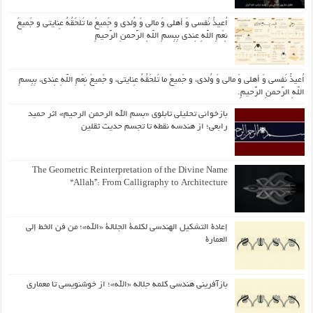
اُعیذُ نَفسی وَ أهلی وَ مالی وَ وُلدی و جَمیعَ ما تَلحَقُهُ عِنایتی و جَمیعَ
نِعَمِ اللّهِ عِندی بِبِسمِ اللّهِ الرَّحمنِ الرَّحیمِ
اُعیذُ نَفسی وَ أهلی وَ مالی وَ وُلدی، و جَمیعَ ما تَلحَقُهُ عِنایتی، و جَمیعَ نِعَمِ اللّهِ عِندی، بِبِسمِ
اللّهِ الرَّحمنِ الرَّحیمِ.
بازخوانی تحلیلی تابلوی «بسم الله الرحمن الرحیم» اثر حمید
رابعی؛ از هندسه نقطه تا تجسم حدیث ثقلین
The Geometric Reinterpretation of the Divine Name
“Allah”: From Calligraphy to Architecture
إعادة التشكيل الهندسي لكلمة الجلالة «الله»؛ من فن الخط إلى
العمارة
بازآفرینی هندسی کلمه جلاله «الله»؛ از خوشنویسی تا معماری