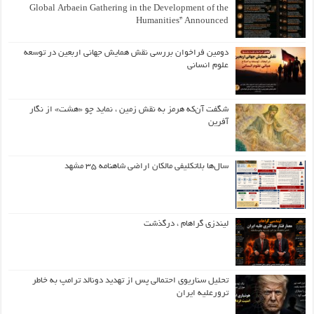
Global Arbaein Gathering in the Development of the
Humanities” Announced
دومین فراخوان بررسی نقش همایش جهانی اربعین در توسعه
علوم انسانی
شگفت آن‌که هرمز به نقش زمین ، نماید چو «هشت» از نگار
آفرین
سال‌ها بلاتکلیفی مالکان اراضی شاهنامه ۳۵ مشهد
لیندزی گراهام ، درگذشت
تحلیل سناریوی احتمالی پس از تهدید دونالد ترامپ به خاطر
ترورعلیه ایران