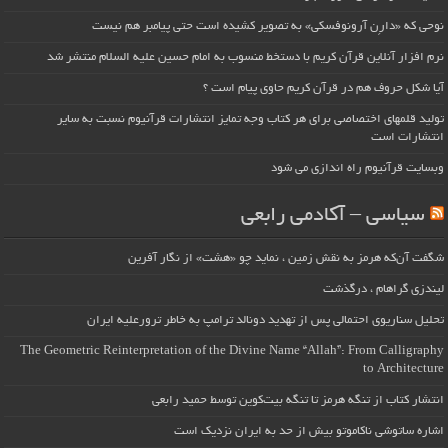
نوحی که «دارِن آرونوفسکی» به تصویر کشیده است حتی پیامبر هم نیست
نرم افزار آنلاین قرآن کریم با دستخط منسوب به امام حسین علیه السلام منتشر شد
آیا شکل حروف هم در قرآن کریم حاوی پیام است ؟
تولید قلمهای اختصاصی برای هر کتاب وجه تمایز انتشارات قرآنیوم نسبت به سایر
انتشارات است
وبسایت قرآنیوم راه اندازی می شود
سیاسی – آکادمی رابعی
شگفت آن‌که هرمز به نقش زمین ، نماید چو «هشت» از نگار آفرین
لیندزی گراهام ، درگذشت
تحلیل سناریوی احتمالی پس از تهدید دونالد ترامپ به خاطر ترورعلیه ایران
The Geometric Reinterpretation of the Divine Name “Allah”: From Calligraphy
to Architecture
انتشار کتاب از تنگه هرمز تا تنگه بیت‌کوین توسط حمید رابعی
اشاره ساتوشی ناکاموتو بیش از حد به ایران نزدیک است