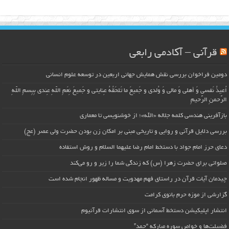
قرآنی – آکادمی رابعی
دومین فراخوان بررسی نقش همایش جهانی اربعین در توسعه علوم انسانی
اُعیذُ نَفسی وَ أهلی وَ مالی وَ وُلدی و جَمیعَ ما تَلحَقُهُ عِنایتی و جَمیعَ نِعَمِ اللّهِ عِندی بِبِسمِ اللّهِ
الرَّحمنِ الرَّحیمِ
بازآفرینی هندسی کلمه جلاله «الله»؛ از خوشنویسی تا معماری
بررسی دلایل قرآنی و روایی و تاریخی مبنی بر امکان زن بودن حضرت ولی عصر (عج)
دعای حرز امام جواد با دستخط امام رضا علیهما السلام و روش استفاده
صلواتی برای حضرت زهرا (س) که زندگی شما را زیر و رو می‌کند
چیدمان آیات قرآن در راستای فهم مهدویت و مساله ظهور انجام شده است
گزارشی از موزه حرم بانوی کرامت
انتشار اپلیکیشن دستخط آسمانی از سوی انتشارات قرآنیوم
فضیلت‌ها و خواص سوره مبارکه “حمد”