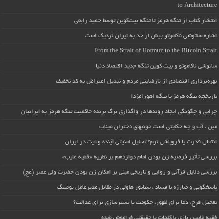
to Architecture
انتشار کتاب از تنگه هرمز تا تنگه بیت‌کوین توسط حمید رابعی
اشاره ساتوشی ناکاموتو بیش از حد به ایران نزدیک است
From the Strait of Hormuz to the Bitcoin Strait
ساتوشی ناکاموتو و بیت کوین تنگه جدید اقتصاد دنیا
بهره‌برداری اقتصادی از نارضایتی مردم و تبدیل اعتراض به کد تخفیف
تاریخچه تنگه هرمز یا تنگه اهورامزدا
چرایی و چگونگی ایجاد روندها در واگذاری برگ برنده حاکمیت تنگه هرمز به ایرانیان
مین ، آب و چه حکایتی است خونبهای دختران میناب
انتقال قدرت یا فروپاشی نرم؟ تحلیل امنیتی آینده ولایت در ایران
بررسی تأثیر فرضیه زن بودن امام دوازدهم بر نظریه «فقیه غایب»
بررسی دلایل قرآنی و روایی و تاریخی مبنی بر امکان زن بودن حضرت ولی عصر (عج)
پاسخگویی و مبارزه با فساد ، سناتور هاولی در مقابل مدیرعامل بوئینگ
تعجیل فرج: دعا برای ظهور، حکومت یا بسترسازی برای عدالت؟
فقیه غایب ، بازی با کلمات یا حقیقتی فراموش شده