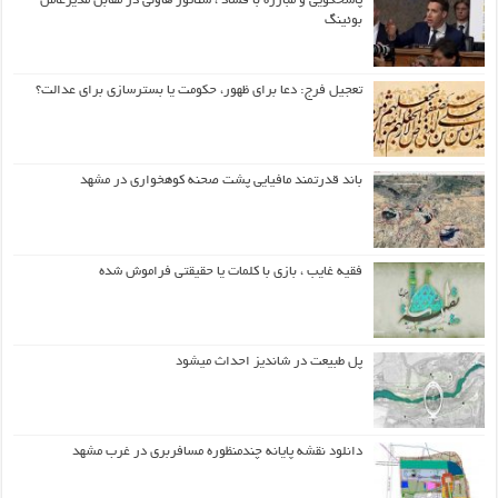
پاسخگویی و مبارزه با فساد ، سناتور هاولی در مقابل مدیرعامل
بوئینگ
تعجیل فرج: دعا برای ظهور، حکومت یا بسترسازی برای عدالت؟
باند قدرتمند مافیایی پشت صحنه کوهخواری در مشهد
فقیه غایب ، بازی با کلمات یا حقیقتی فراموش شده
پل طبیعت در شاندیز احداث میشود
دانلود نقشه پایانه چندمنظوره مسافربری در غرب مشهد