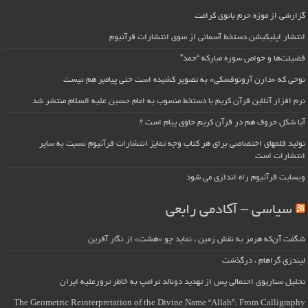
گزارشی از موزه حرم بانوی کرامت
انتشار اپلیکیشن دستخط آسمانی از سوی انتشارات قرآنیوم
فضیلت‌ها و خواص سوره مبارکه “حمد”
نوحی که «دارِن آرونوفسکی» به تصویر کشیده است حتی پیامبر هم نیست
نرم افزار آنلاین قرآن کریم با دستخط منسوب به امام حسین علیه السلام منتشر شد
آیا شکل حروف هم در قرآن کریم حاوی پیام است ؟
تولید قلمهای اختصاصی برای هر کتاب وجه تمایز انتشارات قرآنیوم نسبت به سایر
انتشارات است
وبسایت قرآنیوم راه اندازی می شود
سیاسی – آکادمی رابعی
شگفت آن‌که هرمز به نقش زمین ، نماید چو «هشت» از نگار آفرین
لیندزی گراهام ، درگذشت
تحلیل سناریوی احتمالی پس از تهدید دونالد ترامپ به خاطر ترورعلیه ایران
The Geometric Reinterpretation of the Divine Name “Allah”: From Calligraphy