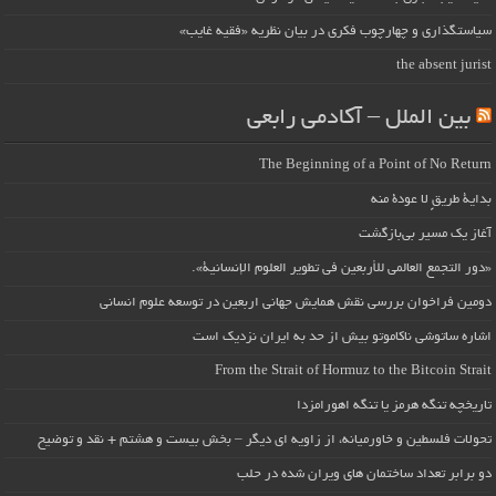
سیاستگذاری و چهارچوب فکری در بیان نظریه «فقیه غایب»
the absent jurist
بین الملل – آکادمی رابعی
The Beginning of a Point of No Return
بداية طريقٍ لا عودة منه
آغاز یک مسیر بی‌بازگشت
«دور التجمع العالمي للأربعين في تطوير العلوم الإنسانية».
دومین فراخوان بررسی نقش همایش جهانی اربعین در توسعه علوم انسانی
اشاره ساتوشی ناکاموتو بیش از حد به ایران نزدیک است
From the Strait of Hormuz to the Bitcoin Strait
تاریخچه تنگه هرمز یا تنگه اهورامزدا
تحولات فلسطین و خاورمیانه، از زاویه ای دیگر – بخش بیست و هشتم + نقد و توضیح
دو برابر تعداد ساختمان های ویران شده در حلب