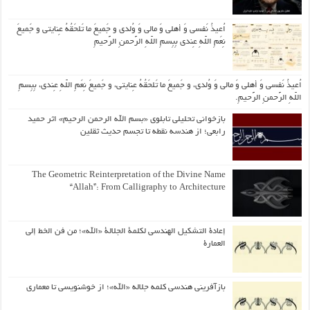
اُعیذُ نَفسی وَ أهلی وَ مالی وَ وُلدی و جَمیعَ ما تَلحَقُهُ عِنایتی و جَمیعَ
نِعَمِ اللّهِ عِندی بِبِسمِ اللّهِ الرَّحمنِ الرَّحیمِ
اُعیذُ نَفسی وَ أهلی وَ مالی وَ وُلدی، و جَمیعَ ما تَلحَقُهُ عِنایتی، و جَمیعَ نِعَمِ اللّهِ عِندی، بِبِسمِ
اللّهِ الرَّحمنِ الرَّحیمِ.
بازخوانی تحلیلی تابلوی «بسم الله الرحمن الرحیم» اثر حمید
رابعی؛ از هندسه نقطه تا تجسم حدیث ثقلین
The Geometric Reinterpretation of the Divine Name
“Allah”: From Calligraphy to Architecture
إعادة التشكيل الهندسي لكلمة الجلالة «الله»؛ من فن الخط إلى
العمارة
بازآفرینی هندسی کلمه جلاله «الله»؛ از خوشنویسی تا معماری