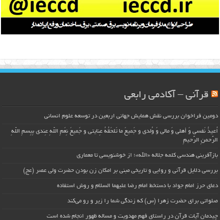
قرآنی – آکادمی رابعی
دومین فراخوان بررسی نقش همایش جهانی اربعین در توسعه علوم انسانی
اُعیذُ نَفسی وَ أهلی وَ مالی وَ وُلدی و جَمیعَ ما تَلحَقُهُ عِنایتی و جَمیعَ نِعَمِ اللّهِ عِندی بِبِسمِ اللّهِ
الرَّحمنِ الرَّحیمِ
بازآفرینی هندسی کلمه جلاله «الله»؛ از خوشنویسی تا معماری
بررسی دلایل قرآنی و روایی و تاریخی مبنی بر امکان زن بودن حضرت ولی عصر (عج)
دعای حرز امام جواد با دستخط امام رضا علیهما السلام و روش استفاده
صلواتی برای حضرت زهرا (س) که زندگی شما را زیر و رو می‌کند
چیدمان آیات قرآن در راستای فهم مهدویت و مساله ظهور انجام شده است