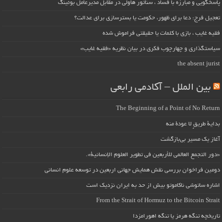
پاسخگویی و مبارزه با فساد ، سناتور هاولی در مقابل مدیرعامل بوئینگ
تعجیل فرج: دعا برای ظهور، حکومت یا بسترسازی برای عدالت؟
فقیه غایب ، بازی با کلمات یا حقیقتی فراموش شده
سیاستگذاری و چهارچوب فکری در بیان نظریه «فقیه غایب»
the absent jurist
بین الملل – آکادمی رابعی
The Beginning of a Point of No Return
بداية طريقٍ لا عودة منه
آغاز یک مسیر بی‌بازگشت
«دور التجمع العالمي للأربعين في تطوير العلوم الإنسانية».
دومین فراخوان بررسی نقش همایش جهانی اربعین در توسعه علوم انسانی
اشاره ساتوشی ناکاموتو بیش از حد به ایران نزدیک است
From the Strait of Hormuz to the Bitcoin Strait
تاریخچه تنگه هرمز یا تنگه اهورامزدا