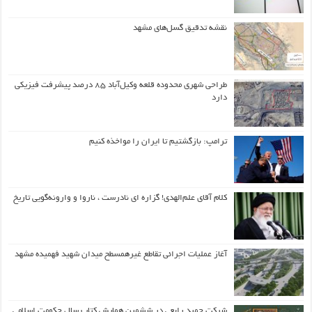
نقشه تدقیق گسل‌های مشهد
طراحی شهری محدوده قلعه وکیل‌آباد ۸۵ درصد پیشرفت فیزیکی
دارد
ترامپ: بازگشتیم تا ایران را مواخذه کنیم
کلام آقای علم‌الهدی! گزاره ای نادرست ، ناروا و وارونه‌گویی تاریخ
آغاز عملیات اجرائی تقاطع غیرهمسطح میدان شهید فهمیده مشهد
شرکت حمید رابعی در ششمین همایش کتاب سال حکومت اسلامی