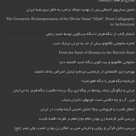
لیندزی گراهام ، درگذشت
تحلیل سناریوی احتمالی پس از تهدید دونالد ترامپ به خاطر ترورعلیه ایران
The Geometric Reinterpretation of the Divine Name “Allah”: From Calligraphy
to Architecture
انتشار کتاب از تنگه هرمز تا تنگه بیت‌کوین توسط حمید رابعی
اشاره ساتوشی ناکاموتو بیش از حد به ایران نزدیک است
From the Strait of Hormuz to the Bitcoin Strait
ساتوشی ناکاموتو و بیت کوین تنگه جدید اقتصاد دنیا
بهره‌برداری اقتصادی از نارضایتی مردم و تبدیل اعتراض به کد تخفیف
تاریخچه تنگه هرمز یا تنگه اهورامزدا
چرایی و چگونگی ایجاد روندها در واگذاری برگ برنده حاکمیت تنگه هرمز به ایرانیان
مین ، آب و چه حکایتی است خونبهای دختران میناب
انتقال قدرت یا فروپاشی نرم؟ تحلیل امنیتی آینده ولایت در ایران
بررسی تأثیر فرضیه زن بودن امام دوازدهم بر نظریه «فقیه غایب»
بررسی دلایل قرآنی و روایی و تاریخی مبنی بر امکان زن بودن حضرت ولی عصر (عج)