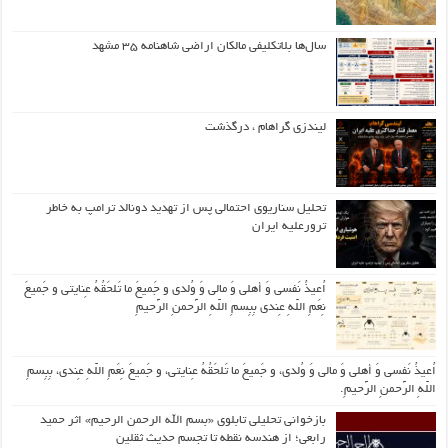
سال‌ها بلاتکلیفی مالکان اراضی شاهنامه ۳۵ مشهد
لیندزی گراهام ، درگذشت
تحلیل سناریوی احتمالی پس از تهدید دونالد ترامپ به خاطر
ترورعلیه ایران
اُعیذُ نَفسی وَ أهلی وَ مالی وَ وُلدی و جَمیعَ ما تَلحَقُهُ عِنایتی و جَمیعَ
نِعَمِ اللّهِ عِندی بِبِسمِ اللّهِ الرَّحمنِ الرَّحیمِ
اُعیذُ نَفسی وَ أهلی وَ مالی وَ وُلدی، و جَمیعَ ما تَلحَقُهُ عِنایتی، و جَمیعَ نِعَمِ اللّهِ عِندی، بِبِسمِ
اللّهِ الرَّحمنِ الرَّحیمِ.
بازخوانی تحلیلی تابلوی «بسم الله الرحمن الرحیم» اثر حمید
رابعی؛ از هندسه نقطه تا تجسم حدیث ثقلین