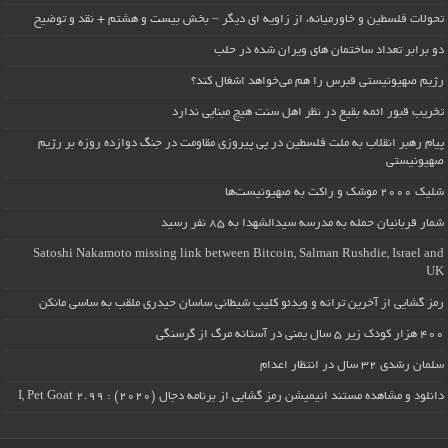
تحولات فلسطین و خاورمیانه، از زاویه ای دیگر – بخش بیست و هشتم + نقد و توضیح
دو برابر تعداد ساختمان های ویران شده در حلب
رژیم صهیونیستی قبرس را هم می‌خواهد اشغال کند؟
تخریب قبور ائمه بقیع در نظر اهل سنت هیچ مبنایی ندارد
پیام رهبر انقلاب به ملت فلسطین در پی پیروزی مقاومت در جنگ دوازده روزه بر رژیم
صهیونیستی
شلیک ۲۰۰۰ موشک و راکت به صهیونیست‌ها
شمار قربانیان حمله به مدرسه سیدالشهدا به ۸۵ نفر رسید
Satoshi Nakamoto missing link between Bitcoin, Salman Rushdie, Israel and
UK
رمز گشایی از آخرین ترانه و ویدئو کلیپ شیطانی ساسان حیدری ملقب به ساسی مانکن
۴۰۰ هزار کودک زیر ۵ سال یمنی در آستانه مرگ از گرسنگی
سلمان رشدی ۳۲ سال در انتظار اعدام
دانلود و مشاهده مستند انیمیشن رمز گشایی از برنامه دجال (۲۰۲۰) : I, Pet Goat 2.99