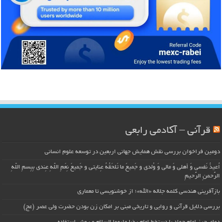
قرآنی – آکادمی رابعی
دومین فراخوان بررسی نقش همایش جهانی اربعین در توسعه علوم انسانی
اُعیذُ نَفسی وَ أهلی وَ مالی وَ وُلدی و جَمیعَ ما تَلحَقُهُ عِنایتی و جَمیعَ نِعَمِ اللّهِ عِندی بِبِسمِ اللّهِ
الرَّحمنِ الرَّحیمِ
بازآفرینی هندسی کلمه جلاله «الله»؛ از خوشنویسی تا معماری
بررسی دلایل قرآنی و روایی و تاریخی مبنی بر امکان زن بودن حضرت ولی عصر (عج)