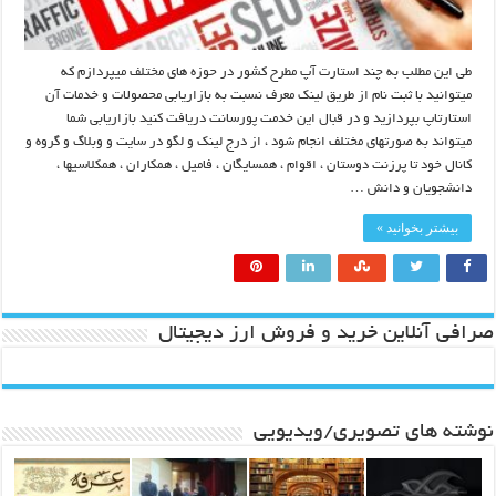
طی این مطلب به چند استارت آپ مطرح کشور در حوزه های مختلف میپردازم که
میتوانید با ثبت نام از طریق لینک معرف نسبت به بازاریابی محصولات و خدمات آن
استارتاپ بپردازید و در قبال این خدمت پورسانت دریافت کنید بازاریابی شما
میتواند به صورتهای مختلف انجام شود ، از درج لینک و لگو در سایت و وبلاگ و گروه و
کانال خود تا پرزنت دوستان ، اقوام ، همسایگان ، فامیل ، همکاران ، همکلاسیها ،
دانشجویان و دانش …
بیشتر بخوانید »
صرافی آنلاین خرید و فروش ارز دیجیتال
نوشته های تصویری/ویدیویی