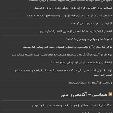
دعای حرز امام جواد با دستخط امام رضا علیهما السلام و روش استفاده
صلواتی برای حضرت زهرا (س) که زندگی شما را زیر و رو می‌کند
چیدمان آیات قرآن در راستای فهم مهدویت و مساله ظهور انجام شده است
گزارشی از موزه حرم بانوی کرامت
انتشار اپلیکیشن دستخط آسمانی از سوی انتشارات قرآنیوم
فضیلت‌ها و خواص سوره مبارکه “حمد”
نوحی که «دارِن آرونوفسکی» به تصویر کشیده است حتی پیامبر هم نیست
نرم افزار آنلاین قرآن کریم با دستخط منسوب به امام حسین علیه السلام منتشر شد
آیا شکل حروف هم در قرآن کریم حاوی پیام است ؟
تولید قلمهای اختصاصی برای هر کتاب وجه تمایز انتشارات قرآنیوم نسبت به سایر
انتشارات است
وبسایت قرآنیوم راه اندازی می شود
سیاسی – آکادمی رابعی
شگفت آن‌که هرمز به نقش زمین ، نماید چو «هشت» از نگار آفرین