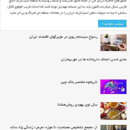
کشورهای حاشیه دریای خزر از جمله کشور قدرتمند و متنفذ روسیه به منطقه استراتژیک خلیج
فارس دنبال میکردند،اکنون باید به این مسئله مهم نیز توجه کنند که احداث قریب الوقوع کانال
سلمان تا چه حد میتواند نقش استراتژیک ایران را در معادلات منطقه ای کمرنگ و بی اثر نماید
بیشتر بخوانید »
رسوخ سیستم ربوی در مویرگهای اقتصاد ایران
عادی شدن اجحاف داروخانه ها در حق بیماران
تاریخچه مختصر بلاک چین
سال نوی یهودی روش‌هشانا
از «مجمع تشخیص مصلحت» تا موزه «مرمر» زندگی ۲۵ ساله