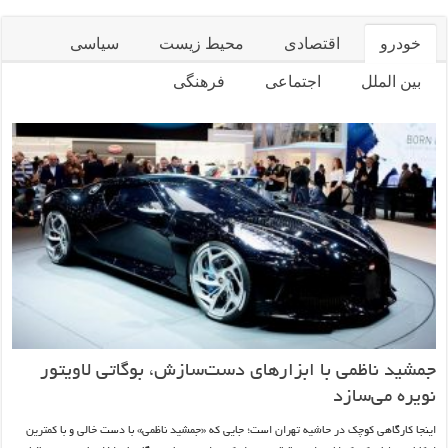
خودرو
اقتصادی
محیط زیست
سیاسی
 جشنواره معلمان هنرمند ایران
نسخه های بازآف
بین الملل
اجتماعی
فرهنگی
عی
کتابخانه دیجیت
جمشید ناظمی با ابزار‌های دست‌سازش، بوگاتی‌ لاویتور
نویره می‌سازد
اینجا کارگاهی کوچک در حاشیه تهران است؛ جایی که «جمشید ناظمی» با دست خالی و با کمترین