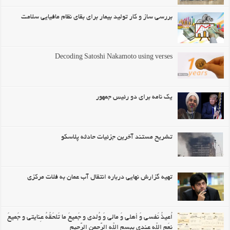
بررسی ساز و کار تولید بیمار برای بقای نظام مافیایی سلامت
Decoding Satoshi Nakamoto using verses
یک نامه برای دو رئیس جمهور
تشریح مستند آخرین جزئیات حادثه پلاسکو
تهیه گزارش نهایی درباره انتقال آب عمان به فلات مرکزی
اُعیذُ نَفسی وَ أهلی وَ مالی وَ وُلدی و جَمیعَ ما تَلحَقُهُ عِنایتی و جَمیعَ
نِعَمِ اللّهِ عِندی بِبِسمِ اللّهِ الرَّحمنِ الرَّحیمِ