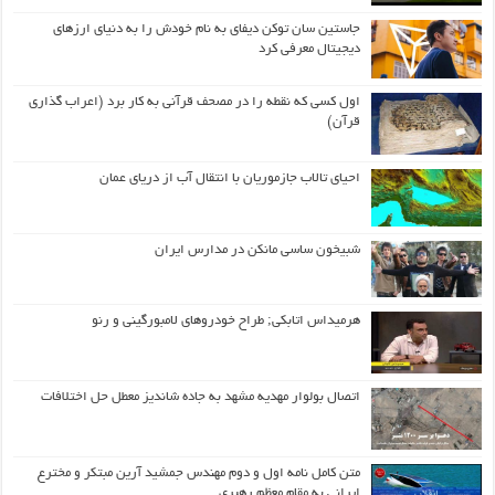
جاستین سان توکن دیفای به نام خودش را به دنیای ارزهای
دیجیتال معرفی کرد
اول كسی كه نقطه را در مصحف قرآنی به كار برد (اعراب گذاری
قرآن)
احیای تالاب جازموریان با انتقال آب از دریای عمان
شبیخون ساسی مانکن در مدارس ایران
هرمیداس اتابکی; طراح خودروهای لامبورگینی و رنو
اتصال بولوار مهدیه مشهد به جاده شاندیز معطل حل اختلافات
متن کامل نامه اول و دوم مهندس جمشید آرین مبتکر و مخترع
ایرانی به مقام معظم رهبری