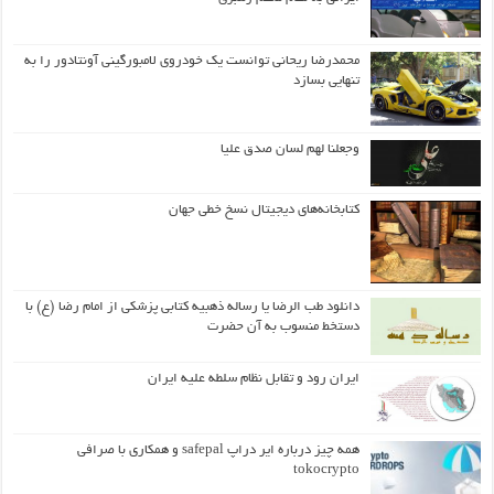
محمدرضا ریحانی توانست یک خودروی لامبورگینی آونتادور را به
تنهایی بسازد
وجعلنا لهم لسان صدق علیا
کتابخانه‌های دیجیتال نسخ خطی جهان
دانلود طب الرضا یا رساله‌ ذهبیه کتابی پزشکی از امام رضا (ع) با
دستخط منسوب به آن حضرت
ایران رود و تقابل نظام سلطه علیه ایران
همه چیز درباره ایر دراپ safepal و همکاری با صرافی
tokocrypto