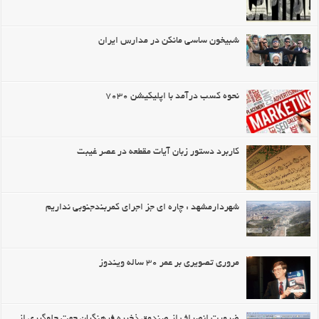
شبیخون ساسی مانکن در مدارس ایران
نحوه کسب درآمد با اپلیکیشن ۷۰۳۰
کاربرد دستور زبان آیات مقطعه در عصر غیبت
شهردارمشهد : چاره ای جز اجرای کمربندجنوبی نداریم
مروری تصویری بر عمر ۳۰ ساله ویندوز
ضرورت انصراف از صندوق ذخیره فرهنگیان جهت جلوگیری از