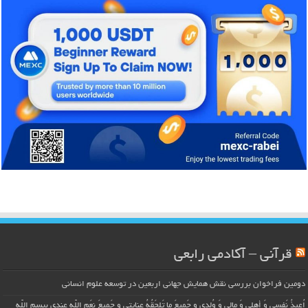
قرآنی – آکادمی رابعی
دومین فراخوان بررسی نقش همایش جهانی اربعین در توسعه علوم انسانی
اُعیذُ نَفسی وَ أهلی وَ مالی وَ وُلدی و جَمیعَ ما تَلحَقُهُ عِنایتی و جَمیعَ نِعَمِ اللّهِ عِندی بِبِسمِ اللّهِ