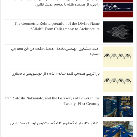
رابعی؛ از هندسه نقطه تا تجسم حدیث ثقلین
The Geometric Reinterpretation of the Divine Name
“Allah”: From Calligraphy to Architecture
إعادة التشكيل الهندسي لكلمة الجلالة «الله»؛ من فن الخط إلى
العمارة
بازآفرینی هندسی کلمه جلاله «الله»؛ از خوشنویسی تا معماری
Iran, Satoshi Nakamoto, and the Gateways of Power in the
Twenty-First Century
انتشار کتاب از تنگه هرمز تا تنگه بیت‌کوین توسط حمید رابعی