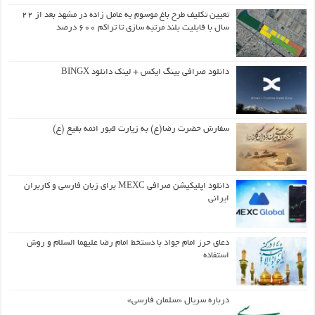
تعیین تکلیف طرح باغ موسوم به عامل زاده در مشهد بعد از ۲۲
سال با قابلیت بلند مرتبه سازی تا تراکم ۶۰۰ درصد
دانلود صرافی بینگ ایکس + لینک دانلود BINGX
سفارش حضرت رضا(ع) به زیارت قبور ائمه بقیع (ع)
دانلود اپلیکیشن صرافی MEXC برای زبان فارسی و کاربران
ایرانی
دعای حرز امام جواد با دستخط امام رضا علیهما السلام و روش
استفاده
درباره سریال «سلمان فارسی»