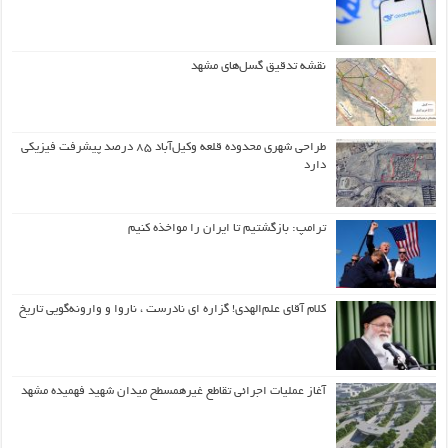
نقشه تدقیق گسل‌های مشهد
طراحی شهری محدوده قلعه وکیل‌آباد ۸۵ درصد پیشرفت فیزیکی
دارد
ترامپ: بازگشتیم تا ایران را مواخذه کنیم
کلام آقای علم‌الهدی! گزاره ای نادرست ، ناروا و وارونه‌گویی تاریخ
آغاز عملیات اجرائی تقاطع غیرهمسطح میدان شهید فهمیده مشهد