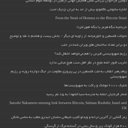
دومین فراخوان بررسی نقش همایش جهانی اربعین در توسعه علوم انسانی
اشاره ساتوشی ناکاموتو بیش از حد به ایران نزدیک است
From the Strait of Hormuz to the Bitcoin Strait
تاریخچه تنگه هرمز یا تنگه اهورامزدا
تحولات فلسطین و خاورمیانه، از زاویه ای دیگر – بخش بیست و هشتم + نقد و توضیح
دو برابر تعداد ساختمان های ویران شده در حلب
رژیم صهیونیستی قبرس را هم می‌خواهد اشغال کند؟
تخریب قبور ائمه بقیع در نظر اهل سنت هیچ مبنایی ندارد
پیام رهبر انقلاب به ملت فلسطین در پی پیروزی مقاومت در جنگ دوازده روزه بر رژیم
صهیونیستی
شلیک ۲۰۰۰ موشک و راکت به صهیونیست‌ها
شمار قربانیان حمله به مدرسه سیدالشهدا به ۸۵ نفر رسید
Satoshi Nakamoto missing link between Bitcoin, Salman Rushdie, Israel and
UK
رمز گشایی از آخرین ترانه و ویدئو کلیپ شیطانی ساسان حیدری ملقب به ساسی مانکن
۴۰۰ هزار کودک زیر ۵ سال یمنی در آستانه مرگ از گرسنگی