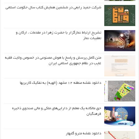
شرکت حمید رابعی در ششمین همایش کتاب سال حکومت اسلامی
تشریح ارتباط نمازگزار با حضرت زهرا در مقدمات ، ارکان و
تعقیبات نماز
متن کامل پرسش و پاسخ با هوش مصنوعی در خصوص ولایت فقیه
غایب در نظام جمهوری اسلامی ایران
دانلود نقشه منطقه ۱۲ مشهد (الهیه) به تفکیک کاربریها
حق مالکانه یک معلم از دارایی‌های ملکی و مالی صندوق ذخیره
فرهنگیان
دانلود نقشه مترو گلبهار