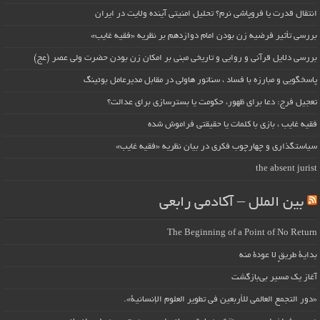
انتقال قدرت یا فروپاشی نرم؟ تحلیل امنیتی آینده ولایت در ایران
بررسی تأثیر فرضیه زن بودن امام دوازدهم بر نظریه «فقیه غایب»
بررسی دلایل قرآنی و روایی و تاریخی مبنی بر امکان زن بودن حضرت ولی عصر (عج)
پاسخگویی و مبارزه با فساد ، سناتور هاولی در مقابل مدیرعامل بوئینگ
تعجیل فرج: دعا برای ظهور، حکومت یا بسترسازی برای عدالت؟
فقیه غایب ، بازی با کلمات یا حقیقتی فراموش شده
سیاستگذاری و چهارچوب فکری در بیان نظریه «فقیه غایب»
the absent jurist
بین الملل – آکادمی رابعی
The Beginning of a Point of No Return
بداية طريقٍ لا عودة منه
آغاز یک مسیر بی‌بازگشت
«دور التجمع العالمي للأربعين في تطوير العلوم الإنسانية».