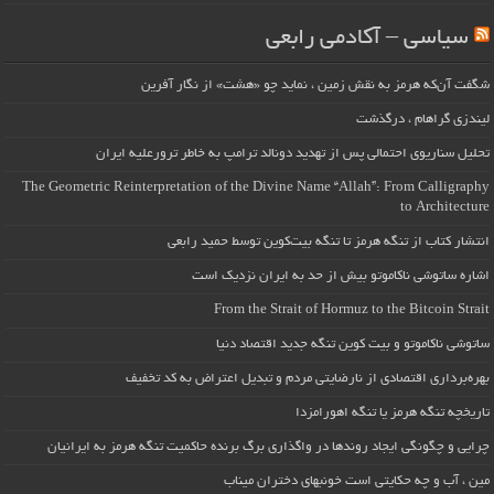
سیاسی – آکادمی رابعی
شگفت آن‌که هرمز به نقش زمین ، نماید چو «هشت» از نگار آفرین
لیندزی گراهام ، درگذشت
تحلیل سناریوی احتمالی پس از تهدید دونالد ترامپ به خاطر ترورعلیه ایران
The Geometric Reinterpretation of the Divine Name “Allah”: From Calligraphy
to Architecture
انتشار کتاب از تنگه هرمز تا تنگه بیت‌کوین توسط حمید رابعی
اشاره ساتوشی ناکاموتو بیش از حد به ایران نزدیک است
From the Strait of Hormuz to the Bitcoin Strait
ساتوشی ناکاموتو و بیت کوین تنگه جدید اقتصاد دنیا
بهره‌برداری اقتصادی از نارضایتی مردم و تبدیل اعتراض به کد تخفیف
تاریخچه تنگه هرمز یا تنگه اهورامزدا
چرایی و چگونگی ایجاد روندها در واگذاری برگ برنده حاکمیت تنگه هرمز به ایرانیان
مین ، آب و چه حکایتی است خونبهای دختران میناب