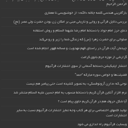
الرَّحمنِ الرَّحیمِ
بازآفرینی هندسی کلمه جلاله «الله»؛ از خوشنویسی تا معماری
بررسی دلایل قرآنی و روایی و تاریخی مبنی بر امکان زن بودن حضرت ولی عصر (عج)
دعای حرز امام جواد با دستخط امام رضا علیهما السلام و روش استفاده
صلواتی برای حضرت زهرا (س) که زندگی شما را زیر و رو می‌کند
چیدمان آیات قرآن در راستای فهم مهدویت و مساله ظهور انجام شده است
گزارشی از موزه حرم بانوی کرامت
انتشار اپلیکیشن دستخط آسمانی از سوی انتشارات قرآنیوم
فضیلت‌ها و خواص سوره مبارکه “حمد”
نوحی که «دارِن آرونوفسکی» به تصویر کشیده است حتی پیامبر هم نیست
نرم افزار آنلاین قرآن کریم با دستخط منسوب به امام حسین علیه السلام منتشر شد
آیا شکل حروف هم در قرآن کریم حاوی پیام است ؟
تولید قلمهای اختصاصی برای هر کتاب وجه تمایز انتشارات قرآنیوم نسبت به سایر
انتشارات است
وبسایت قرآنیوم راه اندازی می شود