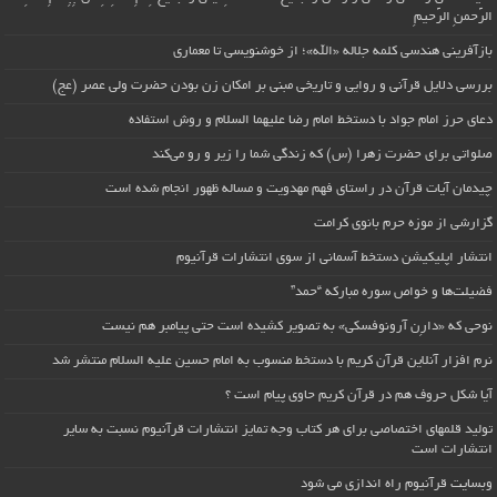
الرَّحمنِ الرَّحیمِ
بازآفرینی هندسی کلمه جلاله «الله»؛ از خوشنویسی تا معماری
بررسی دلایل قرآنی و روایی و تاریخی مبنی بر امکان زن بودن حضرت ولی عصر (عج)
دعای حرز امام جواد با دستخط امام رضا علیهما السلام و روش استفاده
صلواتی برای حضرت زهرا (س) که زندگی شما را زیر و رو می‌کند
چیدمان آیات قرآن در راستای فهم مهدویت و مساله ظهور انجام شده است
گزارشی از موزه حرم بانوی کرامت
انتشار اپلیکیشن دستخط آسمانی از سوی انتشارات قرآنیوم
فضیلت‌ها و خواص سوره مبارکه “حمد”
نوحی که «دارِن آرونوفسکی» به تصویر کشیده است حتی پیامبر هم نیست
نرم افزار آنلاین قرآن کریم با دستخط منسوب به امام حسین علیه السلام منتشر شد
آیا شکل حروف هم در قرآن کریم حاوی پیام است ؟
تولید قلمهای اختصاصی برای هر کتاب وجه تمایز انتشارات قرآنیوم نسبت به سایر
انتشارات است
وبسایت قرآنیوم راه اندازی می شود