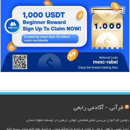
قرآنی – آکادمی رابعی
دومین فراخوان بررسی نقش همایش جهانی اربعین در توسعه علوم انسانی
اُعیذُ نَفسی وَ أهلی وَ مالی وَ وُلدی و جَمیعَ ما تَلحَقُهُ عِنایتی و جَمیعَ نِعَمِ اللّهِ عِندی بِبِسمِ اللّهِ