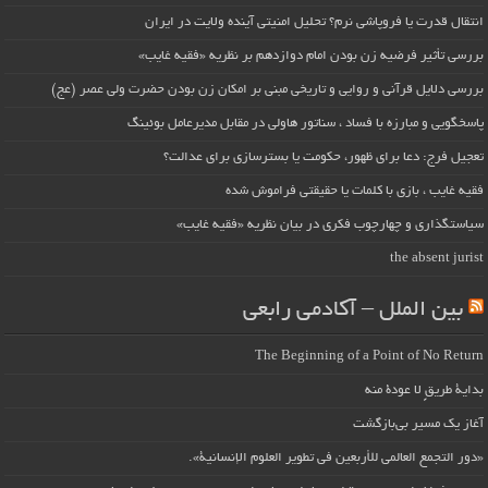
انتقال قدرت یا فروپاشی نرم؟ تحلیل امنیتی آینده ولایت در ایران
بررسی تأثیر فرضیه زن بودن امام دوازدهم بر نظریه «فقیه غایب»
بررسی دلایل قرآنی و روایی و تاریخی مبنی بر امکان زن بودن حضرت ولی عصر (عج)
پاسخگویی و مبارزه با فساد ، سناتور هاولی در مقابل مدیرعامل بوئینگ
تعجیل فرج: دعا برای ظهور، حکومت یا بسترسازی برای عدالت؟
فقیه غایب ، بازی با کلمات یا حقیقتی فراموش شده
سیاستگذاری و چهارچوب فکری در بیان نظریه «فقیه غایب»
the absent jurist
بین الملل – آکادمی رابعی
The Beginning of a Point of No Return
بداية طريقٍ لا عودة منه
آغاز یک مسیر بی‌بازگشت
«دور التجمع العالمي للأربعين في تطوير العلوم الإنسانية».