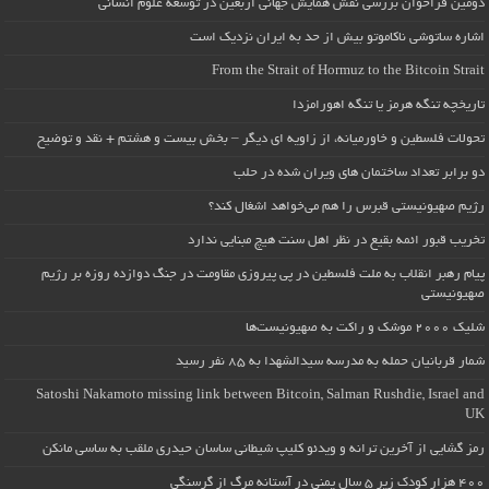
دومین فراخوان بررسی نقش همایش جهانی اربعین در توسعه علوم انسانی
اشاره ساتوشی ناکاموتو بیش از حد به ایران نزدیک است
From the Strait of Hormuz to the Bitcoin Strait
تاریخچه تنگه هرمز یا تنگه اهورامزدا
تحولات فلسطین و خاورمیانه، از زاویه ای دیگر – بخش بیست و هشتم + نقد و توضیح
دو برابر تعداد ساختمان های ویران شده در حلب
رژیم صهیونیستی قبرس را هم می‌خواهد اشغال کند؟
تخریب قبور ائمه بقیع در نظر اهل سنت هیچ مبنایی ندارد
پیام رهبر انقلاب به ملت فلسطین در پی پیروزی مقاومت در جنگ دوازده روزه بر رژیم
صهیونیستی
شلیک ۲۰۰۰ موشک و راکت به صهیونیست‌ها
شمار قربانیان حمله به مدرسه سیدالشهدا به ۸۵ نفر رسید
Satoshi Nakamoto missing link between Bitcoin, Salman Rushdie, Israel and
UK
رمز گشایی از آخرین ترانه و ویدئو کلیپ شیطانی ساسان حیدری ملقب به ساسی مانکن
۴۰۰ هزار کودک زیر ۵ سال یمنی در آستانه مرگ از گرسنگی