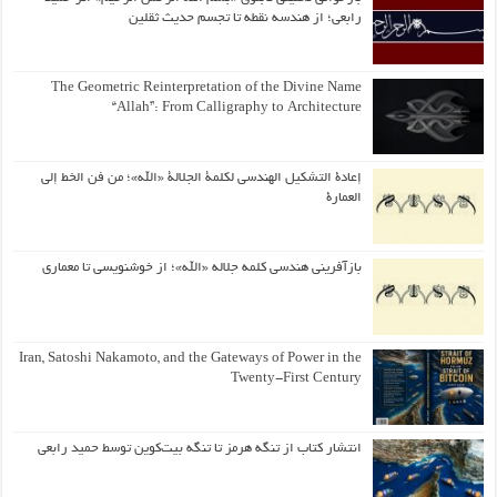
رابعی؛ از هندسه نقطه تا تجسم حدیث ثقلین
The Geometric Reinterpretation of the Divine Name
“Allah”: From Calligraphy to Architecture
إعادة التشكيل الهندسي لكلمة الجلالة «الله»؛ من فن الخط إلى
العمارة
بازآفرینی هندسی کلمه جلاله «الله»؛ از خوشنویسی تا معماری
Iran, Satoshi Nakamoto, and the Gateways of Power in the
Twenty-First Century
انتشار کتاب از تنگه هرمز تا تنگه بیت‌کوین توسط حمید رابعی