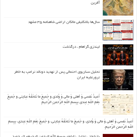
آفرین
سال‌ها بلاتکلیفی مالکان اراضی شاهنامه ۳۵ مشهد
لیندزی گراهام ، درگذشت
تحلیل سناریوی احتمالی پس از تهدید دونالد ترامپ به خاطر
ترورعلیه ایران
اُعیذُ نَفسی وَ أهلی وَ مالی وَ وُلدی و جَمیعَ ما تَلحَقُهُ عِنایتی و جَمیعَ
نِعَمِ اللّهِ عِندی بِبِسمِ اللّهِ الرَّحمنِ الرَّحیمِ
اُعیذُ نَفسی وَ أهلی وَ مالی وَ وُلدی، و جَمیعَ ما تَلحَقُهُ عِنایتی، و جَمیعَ نِعَمِ اللّهِ عِندی، بِبِسمِ
اللّهِ الرَّحمنِ الرَّحیمِ.
بازخوانی تحلیلی تابلوی «بسم الله الرحمن الرحیم» اثر حمید