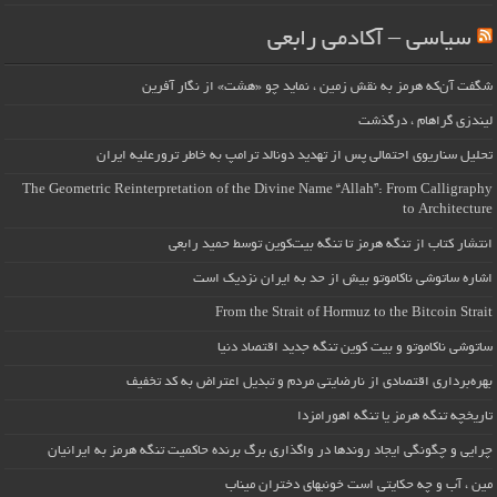
سیاسی – آکادمی رابعی
شگفت آن‌که هرمز به نقش زمین ، نماید چو «هشت» از نگار آفرین
لیندزی گراهام ، درگذشت
تحلیل سناریوی احتمالی پس از تهدید دونالد ترامپ به خاطر ترورعلیه ایران
The Geometric Reinterpretation of the Divine Name “Allah”: From Calligraphy
to Architecture
انتشار کتاب از تنگه هرمز تا تنگه بیت‌کوین توسط حمید رابعی
اشاره ساتوشی ناکاموتو بیش از حد به ایران نزدیک است
From the Strait of Hormuz to the Bitcoin Strait
ساتوشی ناکاموتو و بیت کوین تنگه جدید اقتصاد دنیا
بهره‌برداری اقتصادی از نارضایتی مردم و تبدیل اعتراض به کد تخفیف
تاریخچه تنگه هرمز یا تنگه اهورامزدا
چرایی و چگونگی ایجاد روندها در واگذاری برگ برنده حاکمیت تنگه هرمز به ایرانیان
مین ، آب و چه حکایتی است خونبهای دختران میناب