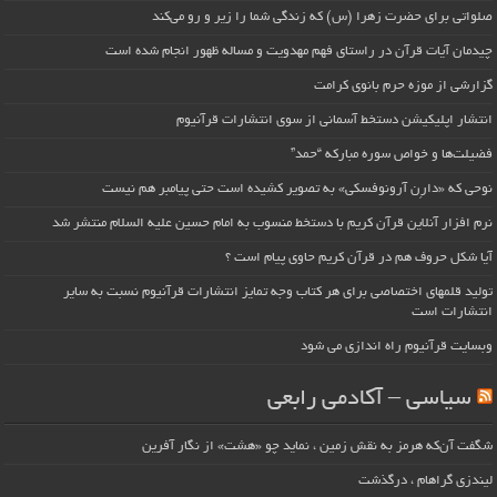
صلواتی برای حضرت زهرا (س) که زندگی شما را زیر و رو می‌کند
چیدمان آیات قرآن در راستای فهم مهدویت و مساله ظهور انجام شده است
گزارشی از موزه حرم بانوی کرامت
انتشار اپلیکیشن دستخط آسمانی از سوی انتشارات قرآنیوم
فضیلت‌ها و خواص سوره مبارکه “حمد”
نوحی که «دارِن آرونوفسکی» به تصویر کشیده است حتی پیامبر هم نیست
نرم افزار آنلاین قرآن کریم با دستخط منسوب به امام حسین علیه السلام منتشر شد
آیا شکل حروف هم در قرآن کریم حاوی پیام است ؟
تولید قلمهای اختصاصی برای هر کتاب وجه تمایز انتشارات قرآنیوم نسبت به سایر
انتشارات است
وبسایت قرآنیوم راه اندازی می شود
سیاسی – آکادمی رابعی
شگفت آن‌که هرمز به نقش زمین ، نماید چو «هشت» از نگار آفرین
لیندزی گراهام ، درگذشت