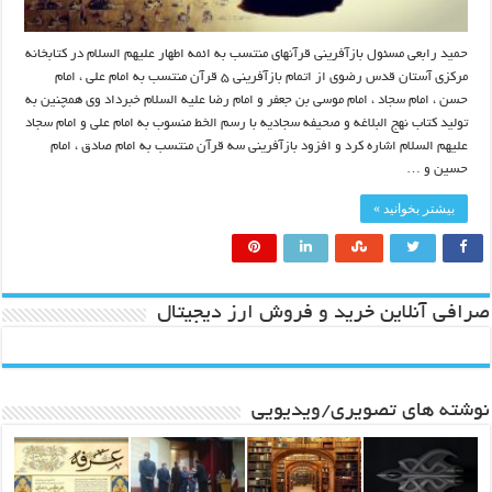
حمید رابعی مسئول بازآفرینی قرآنهای منتسب به ائمه اطهار علیهم السلام در کتابخانه
مرکزی آستان قدس رضوی از اتمام بازآفرینی ۵ قرآن منتسب به امام علی ، امام
حسن ، امام سجاد ، امام موسی بن جعفر و امام رضا علیه السلام خبرداد وی همچنین به
تولید کتاب نهج البلاغه و صحیفه سجادیه با رسم الخط منسوب به امام علی و امام سجاد
علیهم السلام اشاره کرد و افزود بازآفرینی سه قرآن منتسب به امام صادق ، امام
حسین و …
بیشتر بخوانید »
صرافی آنلاین خرید و فروش ارز دیجیتال
نوشته های تصویری/ویدیویی