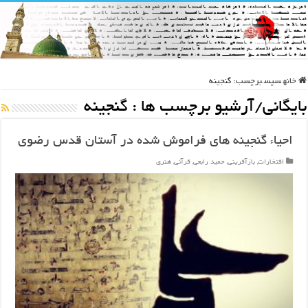
خانه
سپس
برچسب:
گنجینه
بایگانی/آرشیو برچسب ها :
گنجینه
احیاء گنجینه های فراموش شده در آستان قدس رضوی
افتخارات
,
بازآفرینی
,
حمید رابعی
,
قرآنی
,
هنری