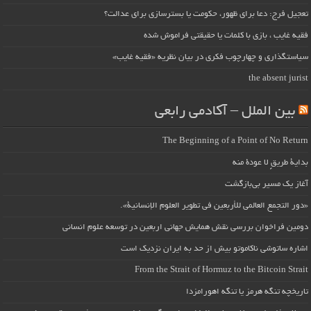
تعجیل فرج: دعا برای ظهور، حکومت یا بسترسازی برای عدالت؟
فقیه غایب ، بازی با کلمات یا حقیقتی فراموش شده
سیاستگذاری و چهارچوب فکری در بیان نظریه «فقیه غایب»
the absent jurist
بین الملل – آکادمی رابعی
The Beginning of a Point of No Return
بداية طريقٍ لا عودة منه
آغاز یک مسیر بی‌بازگشت
«دور التجمع العالمي للأربعين في تطوير العلوم الإنسانية».
دومین فراخوان بررسی نقش همایش جهانی اربعین در توسعه علوم انسانی
اشاره ساتوشی ناکاموتو بیش از حد به ایران نزدیک است
From the Strait of Hormuz to the Bitcoin Strait
تاریخچه تنگه هرمز یا تنگه اهورامزدا