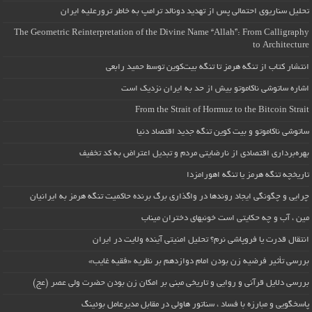
تحلیل سناریوی احتمالی پس از تهدید دونالد ترامپ به خاطر ترورعلیه ایران
The Geometric Reinterpretation of the Divine Name “Allah”: From Calligraphy
to Architecture
انتشار کتاب از تنگه هرمز تا تنگه بیت‌کوین توسط حمید رابعی
اشاره ساتوشی ناکاموتو بیش از حد به ایران نزدیک است
From the Strait of Hormuz to the Bitcoin Strait
ساتوشی ناکاموتو و بیت کوین تنگه جدید اقتصاد دنیا
بهره‌برداری اقتصادی از نارضایتی مردم و تبدیل اعتراض به کد تخفیف
تاریخچه تنگه هرمز یا تنگه اهورامزدا
چرایی و چگونگی ایجاد روندها در واگذاری برگ برنده حاکمیت تنگه هرمز به ایرانیان
مین ، آب و چه حکایتی است خونبهای دختران میناب
انتقال قدرت یا فروپاشی نرم؟ تحلیل امنیتی آینده ولایت در ایران
بررسی تأثیر فرضیه زن بودن امام دوازدهم بر نظریه «فقیه غایب»
بررسی دلایل قرآنی و روایی و تاریخی مبنی بر امکان زن بودن حضرت ولی عصر (عج)
پاسخگویی و مبارزه با فساد ، سناتور هاولی در مقابل مدیرعامل بوئینگ