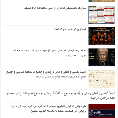
سال‌ها بلاتکلیفی مالکان اراضی شاهنامه ۳۵ مشهد
لیندزی گراهام ، درگذشت
تحلیل سناریوی احتمالی پس از تهدید دونالد ترامپ به خاطر
ترورعلیه ایران
اُعیذُ نَفسی وَ أهلی وَ مالی وَ وُلدی و جَمیعَ ما تَلحَقُهُ عِنایتی و جَمیعَ
نِعَمِ اللّهِ عِندی بِبِسمِ اللّهِ الرَّحمنِ الرَّحیمِ
اُعیذُ نَفسی وَ أهلی وَ مالی وَ وُلدی، و جَمیعَ ما تَلحَقُهُ عِنایتی، و جَمیعَ نِعَمِ اللّهِ عِندی، بِبِسمِ
اللّهِ الرَّحمنِ الرَّحیمِ.
بازخوانی تحلیلی تابلوی «بسم الله الرحمن الرحیم» اثر حمید
رابعی؛ از هندسه نقطه تا تجسم حدیث ثقلین