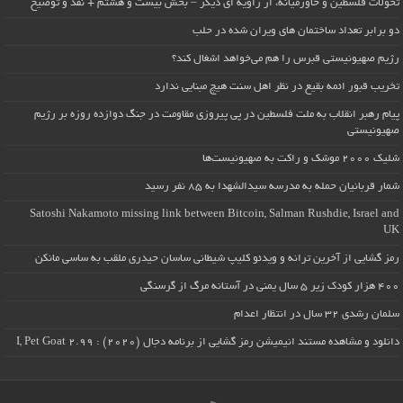
تحولات فلسطین و خاورمیانه، از زاویه ای دیگر – بخش بیست و هشتم + نقد و توضیح
دو برابر تعداد ساختمان های ویران شده در حلب
رژیم صهیونیستی قبرس را هم می‌خواهد اشغال کند؟
تخریب قبور ائمه بقیع در نظر اهل سنت هیچ مبنایی ندارد
پیام رهبر انقلاب به ملت فلسطین در پی پیروزی مقاومت در جنگ دوازده روزه بر رژیم
صهیونیستی
شلیک ۲۰۰۰ موشک و راکت به صهیونیست‌ها
شمار قربانیان حمله به مدرسه سیدالشهدا به ۸۵ نفر رسید
Satoshi Nakamoto missing link between Bitcoin, Salman Rushdie, Israel and
UK
رمز گشایی از آخرین ترانه و ویدئو کلیپ شیطانی ساسان حیدری ملقب به ساسی مانکن
۴۰۰ هزار کودک زیر ۵ سال یمنی در آستانه مرگ از گرسنگی
سلمان رشدی ۳۲ سال در انتظار اعدام
دانلود و مشاهده مستند انیمیشن رمز گشایی از برنامه دجال (۲۰۲۰) : I, Pet Goat 2.99