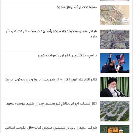
نقشه تدقیق گسل‌های مشهد
طراحی شهری محدوده قلعه وکیل‌آباد ۸۵ درصد پیشرفت فیزیکی
دارد
ترامپ: بازگشتیم تا ایران را مواخذه کنیم
کلام آقای علم‌الهدی! گزاره ای نادرست ، ناروا و وارونه‌گویی تاریخ
آغاز عملیات اجرائی تقاطع غیرهمسطح میدان شهید فهمیده مشهد
شرکت حمید رابعی در ششمین همایش کتاب سال حکومت اسلامی