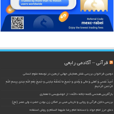
قرآنی – آکادمی رابعی
دومین فراخوان بررسی نقش همایش جهانی اربعین در توسعه علوم انسانی
اُعیذُ نَفسی وَ أهلی وَ مالی وَ وُلدی و جَمیعَ ما تَلحَقُهُ عِنایتی و جَمیعَ نِعَمِ اللّهِ عِندی بِبِسمِ اللّهِ
الرَّحمنِ الرَّحیمِ
بازآفرینی هندسی کلمه جلاله «الله»؛ از خوشنویسی تا معماری
بررسی دلایل قرآنی و روایی و تاریخی مبنی بر امکان زن بودن حضرت ولی عصر (عج)
دعای حرز امام جواد با دستخط امام رضا علیهما السلام و روش استفاده