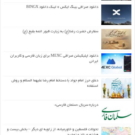
دانلود صرافی بینگ ایکس + لینک دانلود BINGX
سفارش حضرت رضا(ع) به زیارت قبور ائمه بقیع (ع)
دانلود اپلیکیشن صرافی MEXC برای زبان فارسی و کاربران
ایرانی
دعای حرز امام جواد با دستخط امام رضا علیهما السلام و روش
استفاده
درباره سریال «سلمان فارسی»
تحولات فلسطین و خاورمیانه، از زاویه ای دیگر – بخش بیست و
هشتم + نقد و توضیح