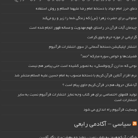
دعای حرز امام جواد با دستخط امام رضا علیهما السلام و روش استفاده
صلواتی برای حضرت زهرا (س) که زندگی شما را زیر و رو می‌کند
چیدمان آیات قرآن در راستای فهم مهدویت و مساله ظهور انجام شده است
گزارشی از موزه حرم بانوی کرامت
انتشار اپلیکیشن دستخط آسمانی از سوی انتشارات قرآنیوم
فضیلت‌ها و خواص سوره مبارکه “حمد”
نوحی که «دارِن آرونوفسکی» به تصویر کشیده است حتی پیامبر هم نیست
نرم افزار آنلاین قرآن کریم با دستخط منسوب به امام حسین علیه السلام منتشر شد
آیا شکل حروف هم در قرآن کریم حاوی پیام است ؟
تولید قلمهای اختصاصی برای هر کتاب وجه تمایز انتشارات قرآنیوم نسبت به سایر
انتشارات است
وبسایت قرآنیوم راه اندازی می شود
سیاسی – آکادمی رابعی
شگفت آن‌که هرمز به نقش زمین ، نماید چو «هشت» از نگار آفرین