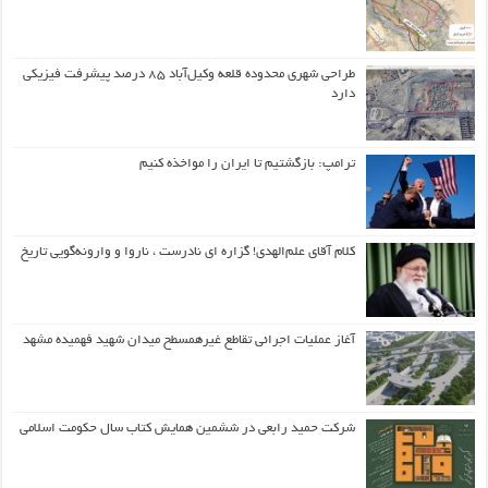
طراحی شهری محدوده قلعه وکیل‌آباد ۸۵ درصد پیشرفت فیزیکی
دارد
ترامپ: بازگشتیم تا ایران را مواخذه کنیم
کلام آقای علم‌الهدی! گزاره ای نادرست ، ناروا و وارونه‌گویی تاریخ
آغاز عملیات اجرائی تقاطع غیرهمسطح میدان شهید فهمیده مشهد
شرکت حمید رابعی در ششمین همایش کتاب سال حکومت اسلامی