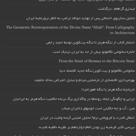
لیندزی گراهام ، درگذشت
تحلیل سناریوی احتمالی پس از تهدید دونالد ترامپ به خاطر ترورعلیه ایران
The Geometric Reinterpretation of the Divine Name “Allah”: From Calligraphy
to Architecture
انتشار کتاب از تنگه هرمز تا تنگه بیت‌کوین توسط حمید رابعی
اشاره ساتوشی ناکاموتو بیش از حد به ایران نزدیک است
From the Strait of Hormuz to the Bitcoin Strait
ساتوشی ناکاموتو و بیت کوین تنگه جدید اقتصاد دنیا
بهره‌برداری اقتصادی از نارضایتی مردم و تبدیل اعتراض به کد تخفیف
تاریخچه تنگه هرمز یا تنگه اهورامزدا
چرایی و چگونگی ایجاد روندها در واگذاری برگ برنده حاکمیت تنگه هرمز به ایرانیان
مین ، آب و چه حکایتی است خونبهای دختران میناب
انتقال قدرت یا فروپاشی نرم؟ تحلیل امنیتی آینده ولایت در ایران
بررسی تأثیر فرضیه زن بودن امام دوازدهم بر نظریه «فقیه غایب»