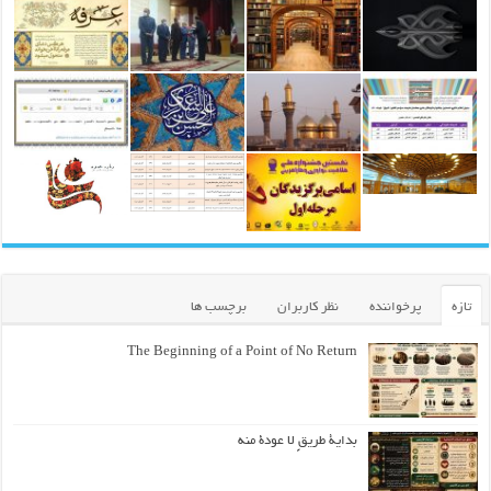
تازه
پرخواننده
نظر کاربران
برچسب ها
The Beginning of a Point of No Return
بداية طريقٍ لا عودة منه