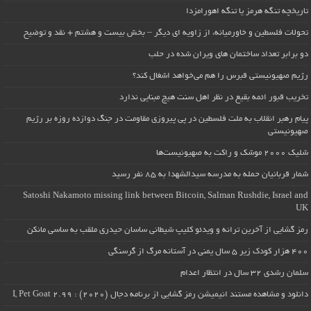
تاریخچه تنگه هرمز یا تنگه اهورامزدا
تحولات فلسطین و خاورمیانه، از زاویه ای دیگر – بخش بیست و هشتم + نقد و توضیح
دو برابر تعداد ساختمان های ویران شده در حلب
رژیم صهیونیستی قبرس را هم می‌خواهد اشغال کند؟
تخریب قبور ائمه بقیع در نظر اهل سنت هیچ مبنایی ندارد
پیام رهبر انقلاب به ملت فلسطین در پی پیروزی مقاومت در جنگ دوازده روزه بر رژیم
صهیونیستی
شلیک ۲۰۰۰ موشک و راکت به صهیونیست‌ها
شمار قربانیان حمله به مدرسه سیدالشهدا به ۸۵ نفر رسید
Satoshi Nakamoto missing link between Bitcoin, Salman Rushdie, Israel and
UK
رمز گشایی از آخرین ترانه و ویدئو کلیپ شیطانی ساسان حیدری ملقب به ساسی مانکن
۴۰۰ هزار کودک زیر ۵ سال یمنی در آستانه مرگ از گرسنگی
سلمان رشدی ۳۲ سال در انتظار اعدام
دانلود و مشاهده مستند انیمیشن رمز گشایی از برنامه دجال (۲۰۲۰) : I, Pet Goat 2.99