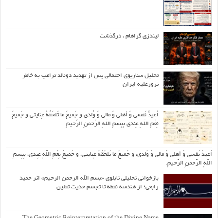
لیندزی گراهام ، درگذشت
تحلیل سناریوی احتمالی پس از تهدید دونالد ترامپ به خاطر
ترورعلیه ایران
اُعیذُ نَفسی وَ أهلی وَ مالی وَ وُلدی و جَمیعَ ما تَلحَقُهُ عِنایتی و جَمیعَ
نِعَمِ اللّهِ عِندی بِبِسمِ اللّهِ الرَّحمنِ الرَّحیمِ
اُعیذُ نَفسی وَ أهلی وَ مالی وَ وُلدی، و جَمیعَ ما تَلحَقُهُ عِنایتی، و جَمیعَ نِعَمِ اللّهِ عِندی، بِبِسمِ
اللّهِ الرَّحمنِ الرَّحیمِ.
بازخوانی تحلیلی تابلوی «بسم الله الرحمن الرحیم» اثر حمید
رابعی؛ از هندسه نقطه تا تجسم حدیث ثقلین