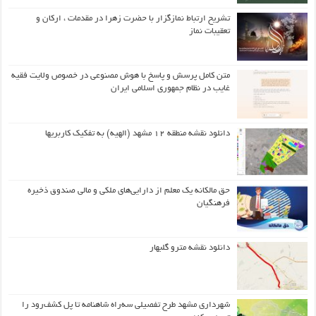
تشریح ارتباط نمازگزار با حضرت زهرا در مقدمات ، ارکان و
تعقیبات نماز
متن کامل پرسش و پاسخ با هوش مصنوعی در خصوص ولایت فقیه
غایب در نظام جمهوری اسلامی ایران
دانلود نقشه منطقه ۱۲ مشهد (الهیه) به تفکیک کاربریها
حق مالکانه یک معلم از دارایی‌های ملکی و مالی صندوق ذخیره
فرهنگیان
دانلود نقشه مترو گلبهار
شهرداری مشهد طرح تفصیلی سه‌راه شاهنامه تا پل کشف‌رود را