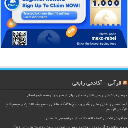
قرآنی – آکادمی رابعی
دومین فراخوان بررسی نقش همایش جهانی اربعین در توسعه علوم انسانی
اُعیذُ نَفسی وَ أهلی وَ مالی وَ وُلدی و جَمیعَ ما تَلحَقُهُ عِنایتی و جَمیعَ نِعَمِ اللّهِ عِندی بِبِسمِ اللّهِ
الرَّحمنِ الرَّحیمِ
بازآفرینی هندسی کلمه جلاله «الله»؛ از خوشنویسی تا معماری
بررسی دلایل قرآنی و روایی و تاریخی مبنی بر امکان زن بودن حضرت ولی عصر (عج)