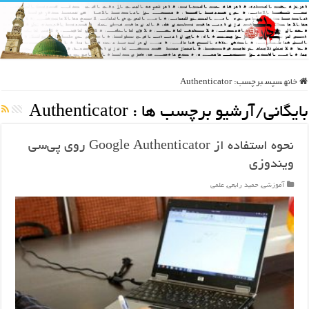
خانه
سپس
برچسب:
Authenticator
بایگانی/آرشیو برچسب ها :
Authenticator
نحوه استفاده از Google Authenticator روی پی‌سی
ویندوزی
آموزشی
,
حمید رابعی
,
علمی