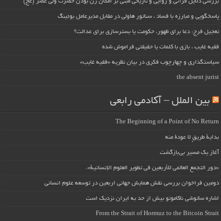
بررسی دلایل قرآنی و روایی و تاریخی مبنی بر امکان زن بودن حضرت ولی عصر (عج)
پاسخگویی و مبارزه با فساد ، سناتور هاولی در مقابل مدیرعامل بوئینگ
تعجیل فرج: دعا برای ظهور، حکومت یا بسترسازی برای عدالت؟
فقیه غایب ، بازی با کلمات یا حقیقتی فراموش شده
سیاستگذاری و چهارچوب فکری در بیان نظریه «فقیه غایب»
the absent jurist
بین الملل – آکادمی رابعی
The Beginning of a Point of No Return
بداية طريقٍ لا عودة منه
آغاز یک مسیر بی‌بازگشت
«دور التجمع العالمي للأربعين في تطوير العلوم الإنسانية».
دومین فراخوان بررسی نقش همایش جهانی اربعین در توسعه علوم انسانی
اشاره ساتوشی ناکاموتو بیش از حد به ایران نزدیک است
From the Strait of Hormuz to the Bitcoin Strait