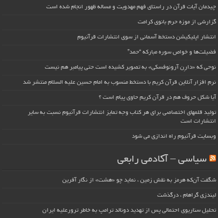
چیدمان آیات قرآن در راستای فهم مهدویت و مساله ظهور انجام شده است
گزارشی از موزه حرم بانوی کرامت
انتشار اپلیکیشن دستخط آسمانی از سوی انتشارات قرآنیوم
فضیلت‌ها و خواص سوره مبارکه “حمد”
نوحی که «دارِن آرونوفسکی» به تصویر کشیده است حتی پیامبر هم نیست
نرم افزار آنلاین قرآن کریم با دستخط منسوب به امام حسین علیه السلام منتشر شد
آیا شکل حروف هم در قرآن کریم حاوی پیام است ؟
تولید قلمهای اختصاصی برای هر کتاب وجه تمایز انتشارات قرآنیوم نسبت به سایر
انتشارات است
وبسایت قرآنیوم راه اندازی می شود
سیاسی – آکادمی رابعی
شگفت آن‌که هرمز به نقش زمین ، نماید چو «هشت» از نگار آفرین
لیندزی گراهام ، درگذشت
تحلیل سناریوی احتمالی پس از تهدید دونالد ترامپ به خاطر ترورعلیه ایران