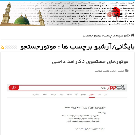
خانه
سپس
برچسب:
موتورجستجو
بایگانی/آرشیو برچسب ها :
موتورجستجو
موتورهای جستجوی ناکارامد داخلی
حمید رابعی
,
علمی
,
مطالب