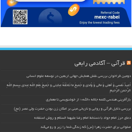
قرآنی – آکادمی رابعی
دومین فراخوان بررسی نقش همایش جهانی اربعین در توسعه علوم انسانی
اُعیذُ نَفسی وَ أهلی وَ مالی وَ وُلدی و جَمیعَ ما تَلحَقُهُ عِنایتی و جَمیعَ نِعَمِ اللّهِ عِندی بِبِسمِ اللّهِ
الرَّحمنِ الرَّحیمِ
بازآفرینی هندسی کلمه جلاله «الله»؛ از خوشنویسی تا معماری
بررسی دلایل قرآنی و روایی و تاریخی مبنی بر امکان زن بودن حضرت ولی عصر (عج)
دعای حرز امام جواد با دستخط امام رضا علیهما السلام و روش استفاده
صلواتی برای حضرت زهرا (س) که زندگی شما را زیر و رو می‌کند