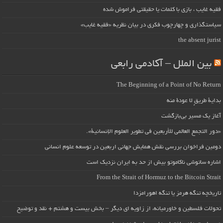
فقیه غایب ، بازی با کلمات یا حقیقتی فراموش شده
سیاستگذاری و چهارچوب فکری در بیان نظریه «فقیه غایب»
the absent jurist
بین الملل – آکادمی رابعی
The Beginning of a Point of No Return
بداية طريقٍ لا عودة منه
آغاز یک مسیر بی‌بازگشت
«دور التجمع العالمي للأربعين في تطوير العلوم الإنسانية».
دومین فراخوان بررسی نقش همایش جهانی اربعین در توسعه علوم انسانی
اشاره ساتوشی ناکاموتو بیش از حد به ایران نزدیک است
From the Strait of Hormuz to the Bitcoin Strait
تاریخچه تنگه هرمز یا تنگه اهورامزدا
تحولات فلسطین و خاورمیانه، از زاویه ای دیگر – بخش بیست و هشتم + نقد و توضیح