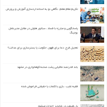
تکریم مقام معلم: نگاهی نو به استانداردسازی آموزش و پرورش
پاسخگویی و مبارزه با فساد ، سناتور هاولی در مقابل مدیرعامل
بوئینگ
تعجیل فرج: دعا برای ظهور، حکومت یا بسترسازی برای عدالت؟
باند قدرتمند مافیایی پشت صحنه کوهخواری در مشهد
فقیه غایب ، بازی با کلمات یا حقیقتی فراموش شده
پل طبیعت در شاندیز احداث میشود