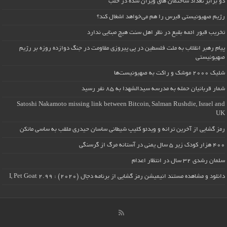
دو برابر تعداد ساختمان های ویران شده در حلب
رژیم صهیونیستی قبرس را هم می‌خواهد اشغال کند؟
تخریب قبور ائمه بقیع در نظر اهل سنت هیچ مبنایی ندارد
پیام رهبر انقلاب به ملت فلسطین در پی پیروزی مقاومت در جنگ دوازده روزه بر رژیم
صهیونیستی
شلیک ۲۰۰۰ موشک و راکت به صهیونیست‌ها
شمار قربانیان حمله به مدرسه سیدالشهدا به ۸۵ نفر رسید
Satoshi Nakamoto missing link between Bitcoin, Salman Rushdie, Israel and
UK
رمز گشایی از آخرین ترانه و ویدئو کلیپ شیطانی ساسان حیدری ملقب به ساسی مانکن
۴۰۰ هزار کودک زیر ۵ سال یمنی در آستانه مرگ از گرسنگی
سلمان رشدی ۳۲ سال در انتظار اعدام
دانلود و مشاهده مستند انیمیشن رمز گشایی از برنامه دجال (۲۰۲۰) : I, Pet Goat 2.99