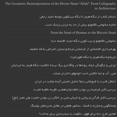
The Geometric Reinterpretation of the Divine Name “Allah”: From Calligraphy
to Architecture
انتشار کتاب از تنگه هرمز تا تنگه بیت‌کوین توسط حمید رابعی
اشاره ساتوشی ناکاموتو بیش از حد به ایران نزدیک است
From the Strait of Hormuz to the Bitcoin Strait
ساتوشی ناکاموتو و بیت کوین تنگه جدید اقتصاد دنیا
بهره‌برداری اقتصادی از نارضایتی مردم و تبدیل اعتراض به کد تخفیف
تاریخچه تنگه هرمز یا تنگه اهورامزدا
چرایی و چگونگی ایجاد روندها در واگذاری برگ برنده حاکمیت تنگه هرمز به ایرانیان
مین ، آب و چه حکایتی است خونبهای دختران میناب
انتقال قدرت یا فروپاشی نرم؟ تحلیل امنیتی آینده ولایت در ایران
بررسی تأثیر فرضیه زن بودن امام دوازدهم بر نظریه «فقیه غایب»
بررسی دلایل قرآنی و روایی و تاریخی مبنی بر امکان زن بودن حضرت ولی عصر (عج)
پاسخگویی و مبارزه با فساد ، سناتور هاولی در مقابل مدیرعامل بوئینگ
تعجیل فرج: دعا برای ظهور، حکومت یا بسترسازی برای عدالت؟