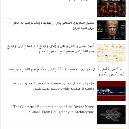
تحلیل سناریوی احتمالی پس از تهدید دونالد ترامپ به خاطر
ترورعلیه ایران
اُعیذُ نَفسی وَ أهلی وَ مالی وَ وُلدی و جَمیعَ ما تَلحَقُهُ عِنایتی و جَمیعَ
نِعَمِ اللّهِ عِندی بِبِسمِ اللّهِ الرَّحمنِ الرَّحیمِ
اُعیذُ نَفسی وَ أهلی وَ مالی وَ وُلدی، و جَمیعَ ما تَلحَقُهُ عِنایتی، و جَمیعَ نِعَمِ اللّهِ عِندی، بِبِسمِ
اللّهِ الرَّحمنِ الرَّحیمِ.
بازخوانی تحلیلی تابلوی «بسم الله الرحمن الرحیم» اثر حمید
رابعی؛ از هندسه نقطه تا تجسم حدیث ثقلین
The Geometric Reinterpretation of the Divine Name
“Allah”: From Calligraphy to Architecture