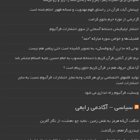
صلواتی برای حضرت زهرا (س) که زندگی شما را زیر و رو می‌کند
چیدمان آیات قرآن در راستای فهم مهدویت و مساله ظهور انجام شده است
گزارشی از موزه حرم بانوی کرامت
انتشار اپلیکیشن دستخط آسمانی از سوی انتشارات قرآنیوم
فضیلت‌ها و خواص سوره مبارکه “حمد”
نوحی که «دارِن آرونوفسکی» به تصویر کشیده است حتی پیامبر هم نیست
نرم افزار آنلاین قرآن کریم با دستخط منسوب به امام حسین علیه السلام منتشر شد
آیا شکل حروف هم در قرآن کریم حاوی پیام است ؟
تولید قلمهای اختصاصی برای هر کتاب وجه تمایز انتشارات قرآنیوم نسبت به سایر
انتشارات است
وبسایت قرآنیوم راه اندازی می شود
سیاسی – آکادمی رابعی
شگفت آن‌که هرمز به نقش زمین ، نماید چو «هشت» از نگار آفرین
لیندزی گراهام ، درگذشت