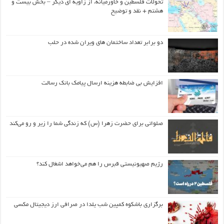
تحولات فلسطین و خاورمیانه، از زاویه ای دیگر – بخش بیست و
هشتم + نقد و توضیح
دو برابر تعداد ساختمان های ویران شده در حلب
افزایش بی ضابطه هزینه ارسال پیامک بانک رسالت
صلواتی برای حضرت زهرا (س) که زندگی شما را زیر و رو می‌کند
رژیم صهیونیستی قبرس را هم می‌خواهد اشغال کند؟
برگزاری باشکوه کمپین شب یلدا در صرافی ارز دیجیتال مکسی