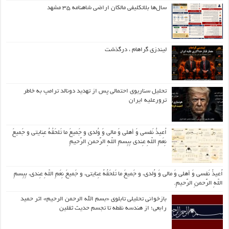
سال‌ها بلاتکلیفی مالکان اراضی شاهنامه ۳۵ مشهد
لیندزی گراهام ، درگذشت
تحلیل سناریوی احتمالی پس از تهدید دونالد ترامپ به خاطر
ترورعلیه ایران
اُعیذُ نَفسی وَ أهلی وَ مالی وَ وُلدی و جَمیعَ ما تَلحَقُهُ عِنایتی و جَمیعَ
نِعَمِ اللّهِ عِندی بِبِسمِ اللّهِ الرَّحمنِ الرَّحیمِ
اُعیذُ نَفسی وَ أهلی وَ مالی وَ وُلدی، و جَمیعَ ما تَلحَقُهُ عِنایتی، و جَمیعَ نِعَمِ اللّهِ عِندی، بِبِسمِ
اللّهِ الرَّحمنِ الرَّحیمِ.
بازخوانی تحلیلی تابلوی «بسم الله الرحمن الرحیم» اثر حمید
رابعی؛ از هندسه نقطه تا تجسم حدیث ثقلین