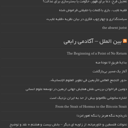
تعجیل فرج: دعا برای ظهور، حکومت یا بسترسازی برای عدالت؟
فقیه غایب ، بازی با کلمات یا حقیقتی فراموش شده
سیاستگذاری و چهارچوب فکری در بیان نظریه «فقیه غایب»
the absent jurist
بین الملل – آکادمی رابعی
The Beginning of a Point of No Return
بداية طريقٍ لا عودة منه
آغاز یک مسیر بی‌بازگشت
«دور التجمع العالمي للأربعين في تطوير العلوم الإنسانية».
دومین فراخوان بررسی نقش همایش جهانی اربعین در توسعه علوم انسانی
اشاره ساتوشی ناکاموتو بیش از حد به ایران نزدیک است
From the Strait of Hormuz to the Bitcoin Strait
تاریخچه تنگه هرمز یا تنگه اهورامزدا
تحولات فلسطین و خاورمیانه، از زاویه ای دیگر – بخش بیست و هشتم + نقد و توضیح