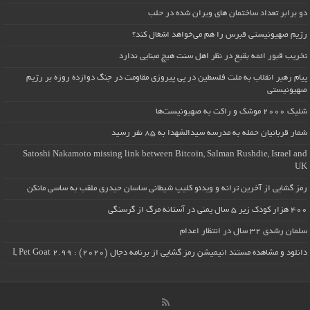
دو برابر تعداد ساختمان های ویران شده در حلب
رژیم صهیونیستی قبرس را هم می‌خواهد اشغال کند؟
تخریب قبور ائمه بقیع در نظر اهل سنت هیچ مبنایی ندارد
پیام رهبر انقلاب به ملت فلسطین در پی پیروزی مقاومت در جنگ دوازده روزه بر رژیم
صهیونیستی
شلیک ۲۰۰۰ موشک و راکت به صهیونیست‌ها
شمار قربانیان حمله به مدرسه سیدالشهدا به ۸۵ نفر رسید
Satoshi Nakamoto missing link between Bitcoin, Salman Rushdie, Israel and
UK
رمز گشایی از آخرین ترانه و ویدئو کلیپ شیطانی ساسان حیدری ملقب به ساسی مانکن
۴۰۰ هزار کودک زیر ۵ سال یمنی در آستانه مرگ از گرسنگی
سلمان رشدی ۳۲ سال در انتظار اعدام
دانلود و مشاهده مستند انیمیشن رمز گشایی از برنامه دجال (۲۰۲۰) : I, Pet Goat 2.99