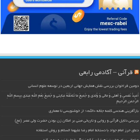
قرآنی – آکادمی رابعی
دومین فراخوان بررسی نقش همایش جهانی اربعین در توسعه علوم انسانی
اُعیذُ نَفسی وَ أهلی وَ مالی وَ وُلدی و جَمیعَ ما تَلحَقُهُ عِنایتی و جَمیعَ نِعَمِ اللّهِ عِندی بِبِسمِ اللّهِ
الرَّحمنِ الرَّحیمِ
بازآفرینی هندسی کلمه جلاله «الله»؛ از خوشنویسی تا معماری
بررسی دلایل قرآنی و روایی و تاریخی مبنی بر امکان زن بودن حضرت ولی عصر (عج)
دعای حرز امام جواد با دستخط امام رضا علیهما السلام و روش استفاده