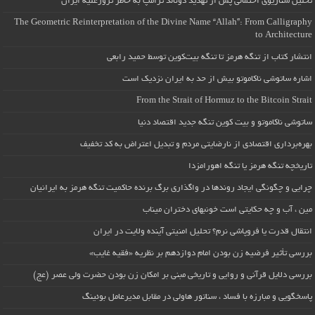
تحلیل سناریوی احتمالی پس از تهدید دونالد ترامپ به خاطر ترورعلیه ایران
The Geometric Reinterpretation of the Divine Name “Allah”: From Calligraphy
to Architecture
انتشار کتاب از تنگه هرمز تا تنگه بیت‌کوین توسط حمید رابعی
اشاره ساتوشی ناکاموتو بیش از حد به ایران نزدیک است
From the Strait of Hormuz to the Bitcoin Strait
ساتوشی ناکاموتو و بیت کوین تنگه جدید اقتصاد دنیا
بهره‌برداری اقتصادی از نارضایتی مردم و تبدیل اعتراض به کد تخفیف
تاریخچه تنگه هرمز یا تنگه اهورامزدا
چرایی و چگونگی ایجاد روندها در واگذاری برگ برنده حاکمیت تنگه هرمز به ایرانیان
مین ، آب و چه حکایتی است خونبهای دختران میناب
انتقال قدرت یا فروپاشی نرم؟ تحلیل امنیتی آینده ولایت در ایران
بررسی تأثیر فرضیه زن بودن امام دوازدهم بر نظریه «فقیه غایب»
بررسی دلایل قرآنی و روایی و تاریخی مبنی بر امکان زن بودن حضرت ولی عصر (عج)
پاسخگویی و مبارزه با فساد ، سناتور هاولی در مقابل مدیرعامل بوئینگ