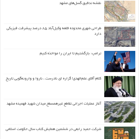
نقشه تدقیق گسل‌های مشهد
طراحی شهری محدوده قلعه وکیل‌آباد ۸۵ درصد پیشرفت فیزیکی
دارد
ترامپ: بازگشتیم تا ایران را مواخذه کنیم
کلام آقای علم‌الهدی! گزاره ای نادرست ، ناروا و وارونه‌گویی تاریخ
آغاز عملیات اجرائی تقاطع غیرهمسطح میدان شهید فهمیده مشهد
شرکت حمید رابعی در ششمین همایش کتاب سال حکومت اسلامی