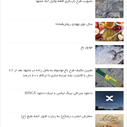
تصویب طرح بازنگری قلعه وکیل آباد مشهد
سال نوی یهودی روش‌هشانا
موتور یخ
تعیین تکلیف طرح باغ موسوم به عامل زاده در مشهد بعد از ۲۲
سال با قابلیت بلند مرتبه سازی تا تراکم ۶۰۰ درصد
دانلود صرافی بینگ ایکس + لینک دانلود BINGX
سفارش حضرت رضا(ع) به زیارت قبور ائمه بقیع (ع)