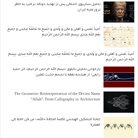
تحلیل سناریوی احتمالی پس از تهدید دونالد ترامپ به خاطر
ترورعلیه ایران
اُعیذُ نَفسی وَ أهلی وَ مالی وَ وُلدی و جَمیعَ ما تَلحَقُهُ عِنایتی و جَمیعَ
نِعَمِ اللّهِ عِندی بِبِسمِ اللّهِ الرَّحمنِ الرَّحیمِ
اُعیذُ نَفسی وَ أهلی وَ مالی وَ وُلدی، و جَمیعَ ما تَلحَقُهُ عِنایتی، و جَمیعَ نِعَمِ اللّهِ عِندی، بِبِسمِ
اللّهِ الرَّحمنِ الرَّحیمِ.
بازخوانی تحلیلی تابلوی «بسم الله الرحمن الرحیم» اثر حمید
رابعی؛ از هندسه نقطه تا تجسم حدیث ثقلین
The Geometric Reinterpretation of the Divine Name
“Allah”: From Calligraphy to Architecture
إعادة التشكيل الهندسي لكلمة الجلالة «الله»؛ من فن الخط إلى
العمارة