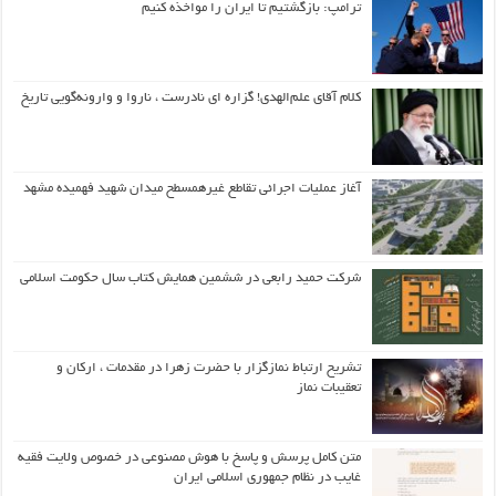
ترامپ: بازگشتیم تا ایران را مواخذه کنیم
کلام آقای علم‌الهدی! گزاره ای نادرست ، ناروا و وارونه‌گویی تاریخ
آغاز عملیات اجرائی تقاطع غیرهمسطح میدان شهید فهمیده مشهد
شرکت حمید رابعی در ششمین همایش کتاب سال حکومت اسلامی
تشریح ارتباط نمازگزار با حضرت زهرا در مقدمات ، ارکان و
تعقیبات نماز
متن کامل پرسش و پاسخ با هوش مصنوعی در خصوص ولایت فقیه
غایب در نظام جمهوری اسلامی ایران