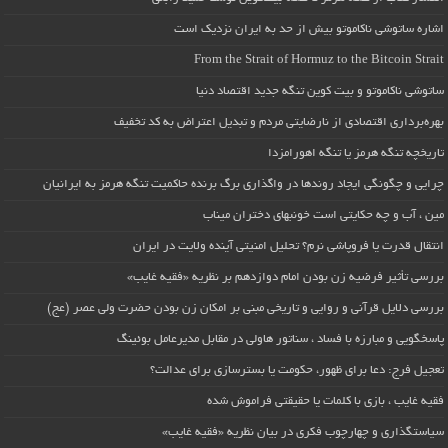
اشاره ساتوشی ناکاموتو بیش از حد به ایران نزدیک است
From the Strait of Hormuz to the Bitcoin Strait
ساتوشی ناکاموتو و بیت کوین تنگه جدید اقتصاد دنیا
بهره‌برداری اقتصادی از نارضایتی مردم و تبدیل اعتراض به کد تخفیف
تاریخچه تنگه هرمز یا تنگه اهورامزدا
چرایی و چگونگی ایجاد روندها در واگذاری برگ برنده حاکمیت تنگه هرمز به ایرانیان
مین ، آب و چه حکایتی است خونبهای دختران میناب
انتقال قدرت یا فروپاشی نرم؟ تحلیل امنیتی آینده ولایت در ایران
بررسی تأثیر فرضیه زن بودن امام دوازدهم بر نظریه «فقیه غایب»
بررسی دلایل قرآنی و روایی و تاریخی مبنی بر امکان زن بودن حضرت ولی عصر (عج)
پاسخگویی و مبارزه با فساد ، سناتور هاولی در مقابل مدیرعامل بوئینگ
تعجیل فرج: دعا برای ظهور، حکومت یا بسترسازی برای عدالت؟
فقیه غایب ، بازی با کلمات یا حقیقتی فراموش شده
سیاستگذاری و چهارچوب فکری در بیان نظریه «فقیه غایب»