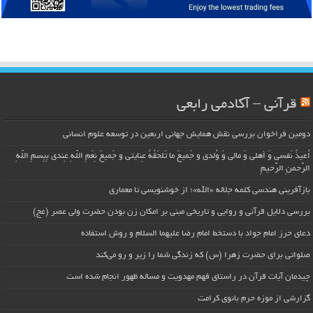
قرآنی – آکادمی رابعی
دومین فراخوان بررسی نقش همایش جهانی اربعین در توسعه علوم انسانی
اُعیذُ نَفسی وَ أهلی وَ مالی وَ وُلدی و جَمیعَ ما تَلحَقُهُ عِنایتی و جَمیعَ نِعَمِ اللّهِ عِندی بِبِسمِ اللّهِ
الرَّحمنِ الرَّحیمِ
بازآفرینی هندسی کلمه جلاله «الله»؛ از خوشنویسی تا معماری
بررسی دلایل قرآنی و روایی و تاریخی مبنی بر امکان زن بودن حضرت ولی عصر (عج)
دعای حرز امام جواد با دستخط امام رضا علیهما السلام و روش استفاده
صلواتی برای حضرت زهرا (س) که زندگی شما را زیر و رو می‌کند
چیدمان آیات قرآن در راستای فهم مهدویت و مساله ظهور انجام شده است
گزارشی از موزه حرم بانوی کرامت