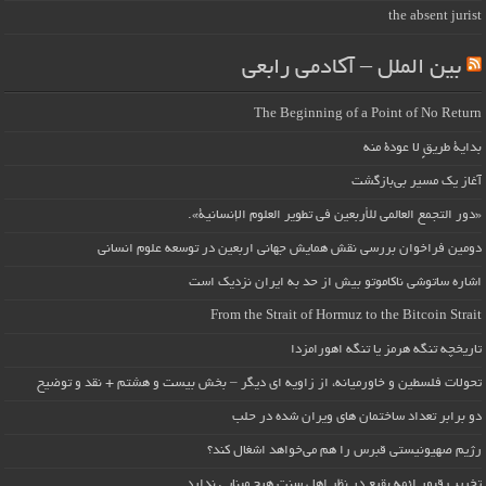
the absent jurist
بین الملل – آکادمی رابعی
The Beginning of a Point of No Return
بداية طريقٍ لا عودة منه
آغاز یک مسیر بی‌بازگشت
«دور التجمع العالمي للأربعين في تطوير العلوم الإنسانية».
دومین فراخوان بررسی نقش همایش جهانی اربعین در توسعه علوم انسانی
اشاره ساتوشی ناکاموتو بیش از حد به ایران نزدیک است
From the Strait of Hormuz to the Bitcoin Strait
تاریخچه تنگه هرمز یا تنگه اهورامزدا
تحولات فلسطین و خاورمیانه، از زاویه ای دیگر – بخش بیست و هشتم + نقد و توضیح
دو برابر تعداد ساختمان های ویران شده در حلب
رژیم صهیونیستی قبرس را هم می‌خواهد اشغال کند؟
تخریب قبور ائمه بقیع در نظر اهل سنت هیچ مبنایی ندارد