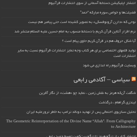
انتشار اپلیکیشن دستخط آسمانی از سوی انتشارات قرآنیوم
فضیلت‌ها و خواص سوره مبارکه “حمد”
نوحی که «دارِن آرونوفسکی» به تصویر کشیده است حتی پیامبر هم نیست
نرم افزار آنلاین قرآن کریم با دستخط منسوب به امام حسین علیه السلام منتشر شد
آیا شکل حروف هم در قرآن کریم حاوی پیام است ؟
تولید قلمهای اختصاصی برای هر کتاب وجه تمایز انتشارات قرآنیوم نسبت به سایر
انتشارات است
وبسایت قرآنیوم راه اندازی می شود
سیاسی – آکادمی رابعی
شگفت آن‌که هرمز به نقش زمین ، نماید چو «هشت» از نگار آفرین
لیندزی گراهام ، درگذشت
تحلیل سناریوی احتمالی پس از تهدید دونالد ترامپ به خاطر ترورعلیه ایران
The Geometric Reinterpretation of the Divine Name “Allah”: From Calligraphy
to Architecture
انتشار کتاب از تنگه هرمز تا تنگه بیت‌کوین توسط حمید رابعی