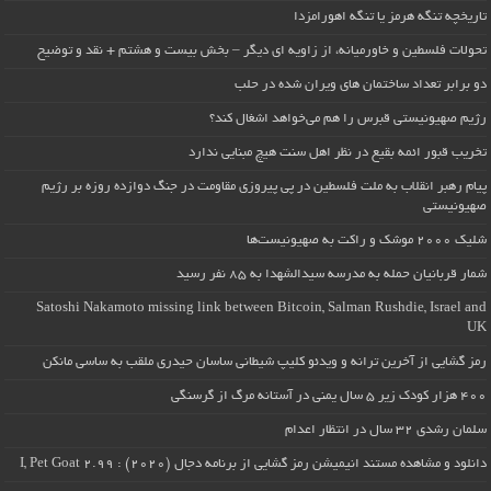
تاریخچه تنگه هرمز یا تنگه اهورامزدا
تحولات فلسطین و خاورمیانه، از زاویه ای دیگر – بخش بیست و هشتم + نقد و توضیح
دو برابر تعداد ساختمان های ویران شده در حلب
رژیم صهیونیستی قبرس را هم می‌خواهد اشغال کند؟
تخریب قبور ائمه بقیع در نظر اهل سنت هیچ مبنایی ندارد
پیام رهبر انقلاب به ملت فلسطین در پی پیروزی مقاومت در جنگ دوازده روزه بر رژیم
صهیونیستی
شلیک ۲۰۰۰ موشک و راکت به صهیونیست‌ها
شمار قربانیان حمله به مدرسه سیدالشهدا به ۸۵ نفر رسید
Satoshi Nakamoto missing link between Bitcoin, Salman Rushdie, Israel and
UK
رمز گشایی از آخرین ترانه و ویدئو کلیپ شیطانی ساسان حیدری ملقب به ساسی مانکن
۴۰۰ هزار کودک زیر ۵ سال یمنی در آستانه مرگ از گرسنگی
سلمان رشدی ۳۲ سال در انتظار اعدام
دانلود و مشاهده مستند انیمیشن رمز گشایی از برنامه دجال (۲۰۲۰) : I, Pet Goat 2.99