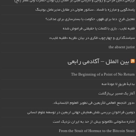
بررسی دلایل قرآنی و روایی و تاریخی مبنی بر امکان زن بودن حضرت ولی عصر (عج)
پاسخگویی و مبارزه با فساد ، سناتور هاولی در مقابل مدیرعامل بوئینگ
تعجیل فرج: دعا برای ظهور، حکومت یا بسترسازی برای عدالت؟
فقیه غایب ، بازی با کلمات یا حقیقتی فراموش شده
سیاستگذاری و چهارچوب فکری در بیان نظریه «فقیه غایب»
the absent jurist
بین الملل – آکادمی رابعی
The Beginning of a Point of No Return
بداية طريقٍ لا عودة منه
آغاز یک مسیر بی‌بازگشت
«دور التجمع العالمي للأربعين في تطوير العلوم الإنسانية».
دومین فراخوان بررسی نقش همایش جهانی اربعین در توسعه علوم انسانی
اشاره ساتوشی ناکاموتو بیش از حد به ایران نزدیک است
From the Strait of Hormuz to the Bitcoin Strait