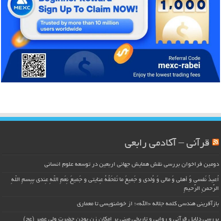
قرآنی – آکادمی رابعی
دومین فراخوان بررسی نقش همایش جهانی اربعین در توسعه علوم انسانی
اُعیذُ نَفسی وَ أهلی وَ مالی وَ وُلدی و جَمیعَ ما تَلحَقُهُ عِنایتی و جَمیعَ نِعَمِ اللّهِ عِندی بِبِسمِ اللّهِ
الرَّحمنِ الرَّحیمِ
بازآفرینی هندسی کلمه جلاله «الله»؛ از خوشنویسی تا معماری
بررسی دلایل قرآنی و روایی و تاریخی مبنی بر امکان زن بودن حضرت ولی عصر (عج)