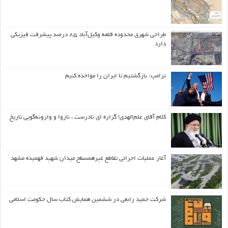
طراحی شهری محدوده قلعه وکیل‌آباد ۸۵ درصد پیشرفت فیزیکی
دارد
ترامپ: بازگشتیم تا ایران را مواخذه کنیم
کلام آقای علم‌الهدی! گزاره ای نادرست ، ناروا و وارونه‌گویی تاریخ
آغاز عملیات اجرائی تقاطع غیرهمسطح میدان شهید فهمیده مشهد
شرکت حمید رابعی در ششمین همایش کتاب سال حکومت اسلامی