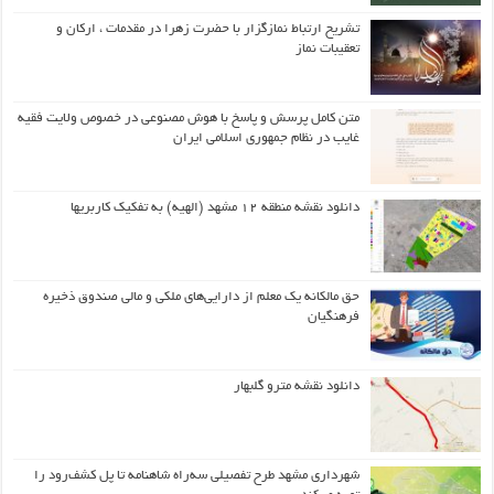
تشریح ارتباط نمازگزار با حضرت زهرا در مقدمات ، ارکان و
تعقیبات نماز
متن کامل پرسش و پاسخ با هوش مصنوعی در خصوص ولایت فقیه
غایب در نظام جمهوری اسلامی ایران
دانلود نقشه منطقه ۱۲ مشهد (الهیه) به تفکیک کاربریها
حق مالکانه یک معلم از دارایی‌های ملکی و مالی صندوق ذخیره
فرهنگیان
دانلود نقشه مترو گلبهار
شهرداری مشهد طرح تفصیلی سه‌راه شاهنامه تا پل کشف‌رود را