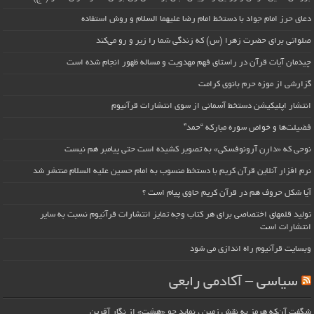
دعای حرز امام جواد با دستخط امام رضا علیهما السلام و روش استفاده
صلواتی برای حضرت زهرا (س) که زندگی شما را زیر و رو می‌کند
چیدمان آیات قرآن در راستای فهم مهدویت و مساله ظهور انجام شده است
گزارشی از موزه حرم بانوی کرامت
انتشار اپلیکیشن دستخط آسمانی از سوی انتشارات قرآنیوم
فضیلت‌ها و خواص سوره مبارکه “حمد”
نوحی که «دارِن آرونوفسکی» به تصویر کشیده است حتی پیامبر هم نیست
نرم افزار آنلاین قرآن کریم با دستخط منسوب به امام حسین علیه السلام منتشر شد
آیا شکل حروف هم در قرآن کریم حاوی پیام است ؟
تولید قلمهای اختصاصی برای هر کتاب وجه تمایز انتشارات قرآنیوم نسبت به سایر
انتشارات است
وبسایت قرآنیوم راه اندازی می شود
سیاسی – آکادمی رابعی
شگفت آن‌که هرمز به نقش زمین ، نماید چو «هشت» از نگار آفرین