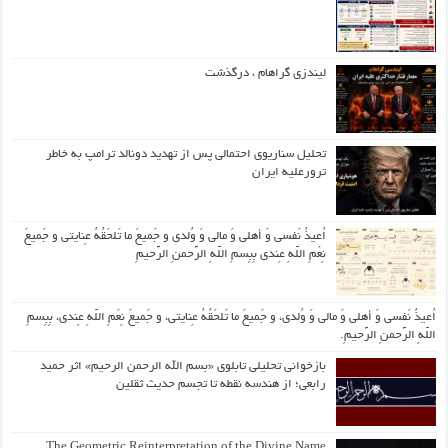
لیندزی گراهام ، درگذشت
تحلیل سناریوی احتمالی پس از تهدید دونالد ترامپ به خاطر
ترورعلیه ایران
اُعیذُ نَفسی وَ أهلی وَ مالی وَ وُلدی و جَمیعَ ما تَلحَقُهُ عِنایتی و جَمیعَ
نِعَمِ اللّهِ عِندی بِبِسمِ اللّهِ الرَّحمنِ الرَّحیمِ
اُعیذُ نَفسی وَ أهلی وَ مالی وَ وُلدی، و جَمیعَ ما تَلحَقُهُ عِنایتی، و جَمیعَ نِعَمِ اللّهِ عِندی، بِبِسمِ
اللّهِ الرَّحمنِ الرَّحیمِ.
بازخوانی تحلیلی تابلوی «بسم الله الرحمن الرحیم» اثر حمید
رابعی؛ از هندسه نقطه تا تجسم حدیث ثقلین
The Geometric Reinterpretation of the Divine Name