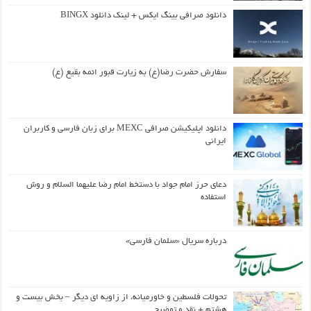
دانلود صرافی بینگ ایکس + لینک دانلود BINGX
سفارش حضرت رضا(ع) به زیارت قبور ائمه بقیع (ع)
دانلود اپلیکیشن صرافی MEXC برای زبان فارسی و کاربران
ایرانی
دعای حرز امام جواد با دستخط امام رضا علیهما السلام و روش
استفاده
درباره سریال «سلمان فارسی»
تحولات فلسطین و خاورمیانه، از زاویه ای دیگر – بخش بیست و
هشتم + نقد و توضیح