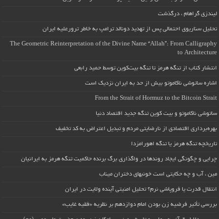
لیندزی گراهام ، درگذشت
تحلیل سناریوی احتمالی پس از تهدید دونالد ترامپ به خاطر ترورعلیه ایران
The Geometric Reinterpretation of the Divine Name “Allah”: From Calligraphy
to Architecture
انتشار کتاب از تنگه هرمز تا تنگه بیت‌کوین توسط حمید رابعی
اشاره ساتوشی ناکاموتو بیش از حد به ایران نزدیک است
From the Strait of Hormuz to the Bitcoin Strait
ساتوشی ناکاموتو و بیت کوین تنگه جدید اقتصاد دنیا
بهره‌برداری اقتصادی از نارضایتی مردم و تبدیل اعتراض به کد تخفیف
تاریخچه تنگه هرمز یا تنگه اهورامزدا
چرایی و چگونگی ایجاد روندها در واگذاری برگ برنده حاکمیت تنگه هرمز به ایرانیان
مین ، آب و چه حکایتی است خونبهای دختران میناب
انتقال قدرت یا فروپاشی نرم؟ تحلیل امنیتی آینده ولایت در ایران
بررسی تأثیر فرضیه زن بودن امام دوازدهم بر نظریه «فقیه غایب»