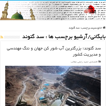
خانه
سپس
برچسب:
سد گتوند
بایگانی/آرشیو برچسب ها :
سد گتوند
سد گتوند؛ بزرگترین آب شور کن جهان و ننگ مهندسی
و مدیریت کشور
اقتصادی
,
حمید رابعی
,
مطالب