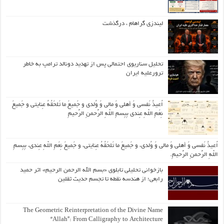
لیندزی گراهام ، درگذشت
تحلیل سناریوی احتمالی پس از تهدید دونالد ترامپ به خاطر
ترورعلیه ایران
اُعیذُ نَفسی وَ أهلی وَ مالی وَ وُلدی و جَمیعَ ما تَلحَقُهُ عِنایتی و جَمیعَ
نِعَمِ اللّهِ عِندی بِبِسمِ اللّهِ الرَّحمنِ الرَّحیمِ
اُعیذُ نَفسی وَ أهلی وَ مالی وَ وُلدی، و جَمیعَ ما تَلحَقُهُ عِنایتی، و جَمیعَ نِعَمِ اللّهِ عِندی، بِبِسمِ
اللّهِ الرَّحمنِ الرَّحیمِ.
بازخوانی تحلیلی تابلوی «بسم الله الرحمن الرحیم» اثر حمید
رابعی؛ از هندسه نقطه تا تجسم حدیث ثقلین
The Geometric Reinterpretation of the Divine Name
“Allah”: From Calligraphy to Architecture