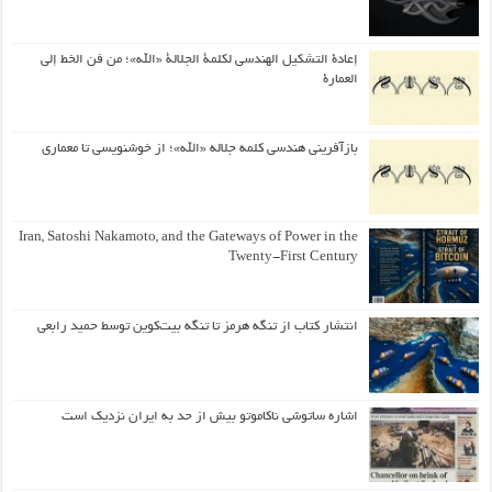
إعادة التشكيل الهندسي لكلمة الجلالة «الله»؛ من فن الخط إلى
العمارة
بازآفرینی هندسی کلمه جلاله «الله»؛ از خوشنویسی تا معماری
Iran, Satoshi Nakamoto, and the Gateways of Power in the
Twenty-First Century
انتشار کتاب از تنگه هرمز تا تنگه بیت‌کوین توسط حمید رابعی
اشاره ساتوشی ناکاموتو بیش از حد به ایران نزدیک است