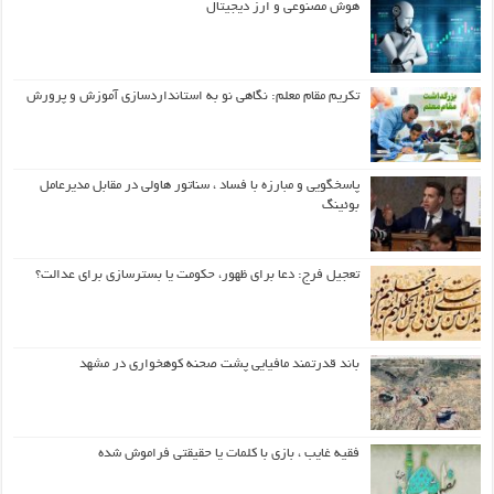
هوش مصنوعی و ارز دیجیتال
تکریم مقام معلم: نگاهی نو به استانداردسازی آموزش و پرورش
پاسخگویی و مبارزه با فساد ، سناتور هاولی در مقابل مدیرعامل
بوئینگ
تعجیل فرج: دعا برای ظهور، حکومت یا بسترسازی برای عدالت؟
باند قدرتمند مافیایی پشت صحنه کوهخواری در مشهد
فقیه غایب ، بازی با کلمات یا حقیقتی فراموش شده