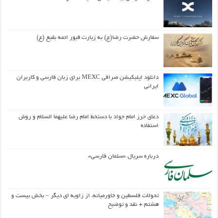
سفارش حضرت رضا(ع) به زیارت قبور ائمه بقیع (ع)
دانلود اپلیکیشن صرافی MEXC برای زبان فارسی و کاربران
ایرانی
دعای حرز امام جواد با دستخط امام رضا علیهما السلام و روش
استفاده
درباره سریال «سلمان فارسی»
تحولات فلسطین و خاورمیانه، از زاویه ای دیگر – بخش بیست و
هشتم + نقد و توضیح