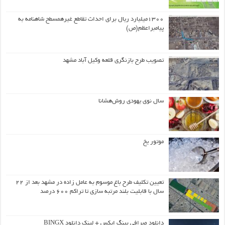
۱۳۰۰میلیارد ریال برای احداث تقاطع غیرهمسطح شاهنامه به
پیامبراعظم(ص)
تصویب طرح بازنگری قلعه وکیل آباد مشهد
سال نوی یهودی روش‌هشانا
موتور یخ
تعیین تکلیف طرح باغ موسوم به عامل زاده در مشهد بعد از ۲۲
سال با قابلیت بلند مرتبه سازی تا تراکم ۶۰۰ درصد
دانلود صرافی بینگ ایکس + لینک دانلود BINGX