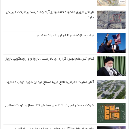
طراحی شهری محدوده قلعه وکیل‌آباد ۸۵ درصد پیشرفت فیزیکی
دارد
ترامپ: بازگشتیم تا ایران را مواخذه کنیم
کلام آقای علم‌الهدی! گزاره ای نادرست ، ناروا و وارونه‌گویی تاریخ
آغاز عملیات اجرائی تقاطع غیرهمسطح میدان شهید فهمیده مشهد
شرکت حمید رابعی در ششمین همایش کتاب سال حکومت اسلامی
تشریح ارتباط نمازگزار با حضرت زهرا در مقدمات ، ارکان و