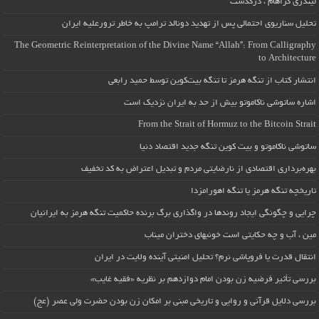
لیندزی گراهام ، درگذشت
تحلیل سناریوی احتمالی پس از تهدید دونالد ترامپ به خاطر ترورعلیه ایران
The Geometric Reinterpretation of the Divine Name “Allah”: From Calligraphy
to Architecture
انتشار کتاب از تنگه هرمز تا تنگه بیت‌کوین توسط حمید رابعی
اشاره ساتوشی ناکاموتو بیش از حد به ایران نزدیک است
From the Strait of Hormuz to the Bitcoin Strait
ساتوشی ناکاموتو و بیت کوین تنگه جدید اقتصاد دنیا
بهره‌برداری اقتصادی از نارضایتی مردم و تبدیل اعتراض به کد تخفیف
تاریخچه تنگه هرمز یا تنگه اهورامزدا
چرایی و چگونگی ایجاد روندها در واگذاری برگ برنده حاکمیت تنگه هرمز به ایرانیان
مین ، آب و چه حکایتی است خونبهای دختران میناب
انتقال قدرت یا فروپاشی نرم؟ تحلیل امنیتی آینده ولایت در ایران
بررسی تأثیر فرضیه زن بودن امام دوازدهم بر نظریه «فقیه غایب»
بررسی دلایل قرآنی و روایی و تاریخی مبنی بر امکان زن بودن حضرت ولی عصر (عج)