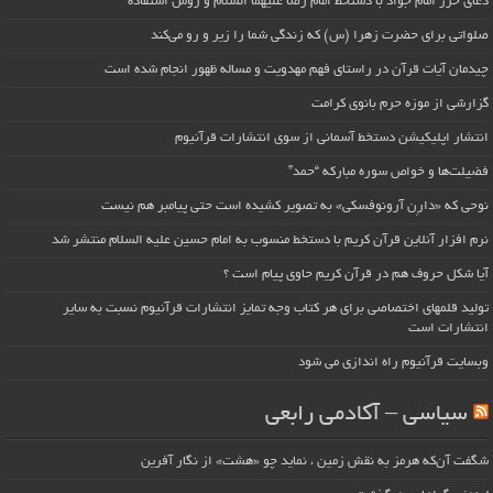
دعای حرز امام جواد با دستخط امام رضا علیهما السلام و روش استفاده
صلواتی برای حضرت زهرا (س) که زندگی شما را زیر و رو می‌کند
چیدمان آیات قرآن در راستای فهم مهدویت و مساله ظهور انجام شده است
گزارشی از موزه حرم بانوی کرامت
انتشار اپلیکیشن دستخط آسمانی از سوی انتشارات قرآنیوم
فضیلت‌ها و خواص سوره مبارکه “حمد”
نوحی که «دارِن آرونوفسکی» به تصویر کشیده است حتی پیامبر هم نیست
نرم افزار آنلاین قرآن کریم با دستخط منسوب به امام حسین علیه السلام منتشر شد
آیا شکل حروف هم در قرآن کریم حاوی پیام است ؟
تولید قلمهای اختصاصی برای هر کتاب وجه تمایز انتشارات قرآنیوم نسبت به سایر
انتشارات است
وبسایت قرآنیوم راه اندازی می شود
سیاسی – آکادمی رابعی
شگفت آن‌که هرمز به نقش زمین ، نماید چو «هشت» از نگار آفرین