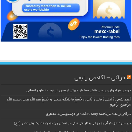
قرآنی – آکادمی رابعی
دومین فراخوان بررسی نقش همایش جهانی اربعین در توسعه علوم انسانی
اُعیذُ نَفسی وَ أهلی وَ مالی وَ وُلدی و جَمیعَ ما تَلحَقُهُ عِنایتی و جَمیعَ نِعَمِ اللّهِ عِندی بِبِسمِ اللّهِ
الرَّحمنِ الرَّحیمِ
بازآفرینی هندسی کلمه جلاله «الله»؛ از خوشنویسی تا معماری
بررسی دلایل قرآنی و روایی و تاریخی مبنی بر امکان زن بودن حضرت ولی عصر (عج)