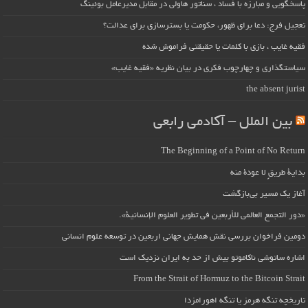
پاسخگویی و مبارزه با فساد ، سناتور هاولی در مقابل مدیرعامل بوئینگ
تعجیل فرج: دعا برای ظهور، حکومت یا بسترسازی برای عدالت؟
فقیه غایب ، بازی با کلمات یا حقیقتی فراموش شده
سیاستگذاری و چهارچوب فکری در بیان نظریه «فقیه غایب»
the absent jurist
بین الملل – آکادمی رابعی
The Beginning of a Point of No Return
بداية طريقٍ لا عودة منه
آغاز یک مسیر بی‌بازگشت
«دور التجمع العالمي للأربعين في تطوير العلوم الإنسانية».
دومین فراخوان بررسی نقش همایش جهانی اربعین در توسعه علوم انسانی
اشاره ساتوشی ناکاموتو بیش از حد به ایران نزدیک است
From the Strait of Hormuz to the Bitcoin Strait
تاریخچه تنگه هرمز یا تنگه اهورامزدا