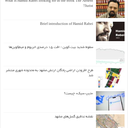
What is Hamid Rabei looking for in the book The Absent
Jurist?
Brief introduction of Hamid Rabei
سقوط شدید بیت کوین ؛ افت ۱۵ درصدی اتریوم و میم‌کوین‌ها
طرح افزودن اراضی پادگان ارتش مشهد به محدوده شهری منتشر
شد
«دیپ سیک» چیست؟
نقشه تدقیق گسل‌های مشهد