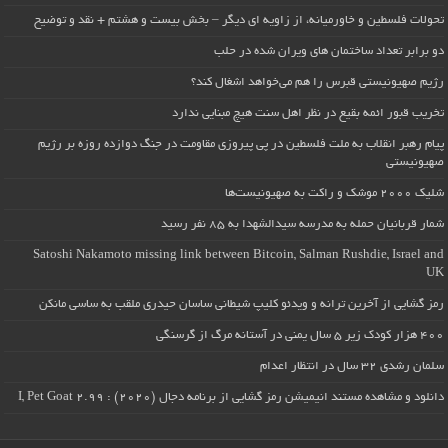
تحولات فلسطین و خاورمیانه، از زاویه ای دیگر – بخش بیست و هشتم + نقد و توضیح
دو برابر تعداد ساختمان های ویران شده در حلب
رژیم صهیونیستی قبرس را هم می‌خواهد اشغال کند؟
تخریب قبور ائمه بقیع در نظر اهل سنت هیچ مبنایی ندارد
پیام رهبر انقلاب به ملت فلسطین در پی پیروزی مقاومت در جنگ دوازده روزه بر رژیم
صهیونیستی
شلیک ۲۰۰۰ موشک و راکت به صهیونیست‌ها
شمار قربانیان حمله به مدرسه سیدالشهدا به ۸۵ نفر رسید
Satoshi Nakamoto missing link between Bitcoin, Salman Rushdie, Israel and
UK
رمز گشایی از آخرین ترانه و ویدئو کلیپ شیطانی ساسان حیدری ملقب به ساسی مانکن
۴۰۰ هزار کودک زیر ۵ سال یمنی در آستانه مرگ از گرسنگی
سلمان رشدی ۳۲ سال در انتظار اعدام
دانلود و مشاهده مستند انیمیشن رمز گشایی از برنامه دجال (۲۰۲۰) : I, Pet Goat 2.99