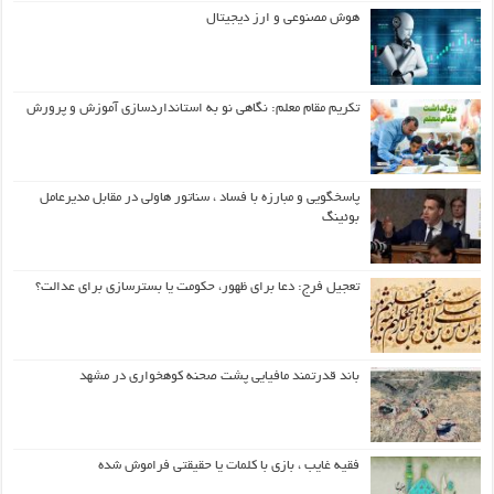
هوش مصنوعی و ارز دیجیتال
تکریم مقام معلم: نگاهی نو به استانداردسازی آموزش و پرورش
پاسخگویی و مبارزه با فساد ، سناتور هاولی در مقابل مدیرعامل
بوئینگ
تعجیل فرج: دعا برای ظهور، حکومت یا بسترسازی برای عدالت؟
باند قدرتمند مافیایی پشت صحنه کوهخواری در مشهد
فقیه غایب ، بازی با کلمات یا حقیقتی فراموش شده