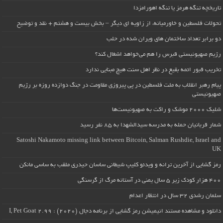
تاریخچه تنگه هرمز یا تنگه اهورامزدا
تحولات فلسطین و خاورمیانه، از زاویه ای دیگر – بخش بیست و هشتم + نقد و توضیح
دو برابر تعداد ساختمان های ویران شده در حلب
رژیم صهیونیستی قبرس را هم می‌خواهد اشغال کند؟
تخریب قبور ائمه بقیع در نظر اهل سنت هیچ مبنایی ندارد
پیام رهبر انقلاب به ملت فلسطین در پی پیروزی مقاومت در جنگ دوازده روزه بر رژیم
صهیونیستی
شلیک ۲۰۰۰ موشک و راکت به صهیونیست‌ها
شمار قربانیان حمله به مدرسه سیدالشهدا به ۸۵ نفر رسید
Satoshi Nakamoto missing link between Bitcoin, Salman Rushdie, Israel and
UK
رمز گشایی از آخرین ترانه و ویدئو کلیپ شیطانی ساسان حیدری ملقب به ساسی مانکن
۴۰۰ هزار کودک زیر ۵ سال یمنی در آستانه مرگ از گرسنگی
سلمان رشدی ۳۲ سال در انتظار اعدام
دانلود و مشاهده مستند انیمیشن رمز گشایی از برنامه دجال (۲۰۲۰) : I, Pet Goat 2.99