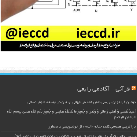
قرآنی – آکادمی رابعی
دومین فراخوان بررسی نقش همایش جهانی اربعین در توسعه علوم انسانی
اُعیذُ نَفسی وَ أهلی وَ مالی وَ وُلدی و جَمیعَ ما تَلحَقُهُ عِنایتی و جَمیعَ نِعَمِ اللّهِ عِندی بِبِسمِ اللّهِ
الرَّحمنِ الرَّحیمِ
بازآفرینی هندسی کلمه جلاله «الله»؛ از خوشنویسی تا معماری
بررسی دلایل قرآنی و روایی و تاریخی مبنی بر امکان زن بودن حضرت ولی عصر (عج)