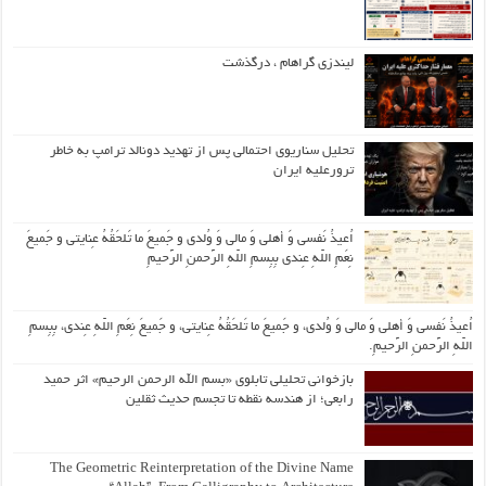
لیندزی گراهام ، درگذشت
تحلیل سناریوی احتمالی پس از تهدید دونالد ترامپ به خاطر
ترورعلیه ایران
اُعیذُ نَفسی وَ أهلی وَ مالی وَ وُلدی و جَمیعَ ما تَلحَقُهُ عِنایتی و جَمیعَ
نِعَمِ اللّهِ عِندی بِبِسمِ اللّهِ الرَّحمنِ الرَّحیمِ
اُعیذُ نَفسی وَ أهلی وَ مالی وَ وُلدی، و جَمیعَ ما تَلحَقُهُ عِنایتی، و جَمیعَ نِعَمِ اللّهِ عِندی، بِبِسمِ
اللّهِ الرَّحمنِ الرَّحیمِ.
بازخوانی تحلیلی تابلوی «بسم الله الرحمن الرحیم» اثر حمید
رابعی؛ از هندسه نقطه تا تجسم حدیث ثقلین
The Geometric Reinterpretation of the Divine Name