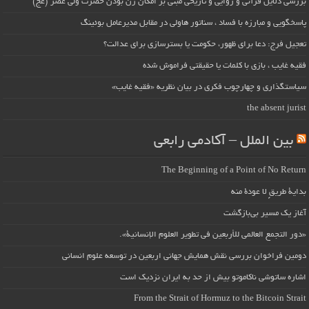
بررسی دلایل قرآنی و روایی و تاریخی مبنی بر امکان زن بودن حضرت ولی عصر (عج)
پاسخگویی و مبارزه با فساد ، سناتور هاولی در مقابل مدیرعامل بوئینگ
تعجیل فرج: دعا برای ظهور، حکومت یا بسترسازی برای عدالت؟
فقیه غایب ، بازی با کلمات یا حقیقتی فراموش شده
سیاستگذاری و چهارچوب فکری در بیان نظریه «فقیه غایب»
the absent jurist
بین الملل – آکادمی رابعی
The Beginning of a Point of No Return
بداية طريقٍ لا عودة منه
آغاز یک مسیر بی‌بازگشت
«دور التجمع العالمي للأربعين في تطوير العلوم الإنسانية».
دومین فراخوان بررسی نقش همایش جهانی اربعین در توسعه علوم انسانی
اشاره ساتوشی ناکاموتو بیش از حد به ایران نزدیک است
From the Strait of Hormuz to the Bitcoin Strait