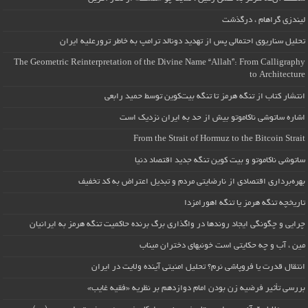
لیندزی گراهام ، درگذشت
تحلیل سناریوی احتمالی پس از تهدید دونالد ترامپ به خاطر ترورعلیه ایران
The Geometric Reinterpretation of the Divine Name “Allah”: From Calligraphy
to Architecture
انتشار کتاب از تنگه هرمز تا تنگه بیت‌کوین توسط حمید رابعی
اشاره ساتوشی ناکاموتو بیش از حد به ایران نزدیک است
From the Strait of Hormuz to the Bitcoin Strait
ساتوشی ناکاموتو و بیت کوین تنگه جدید اقتصاد دنیا
بهره‌برداری اقتصادی از نارضایتی مردم و تبدیل اعتراض به کد تخفیف
تاریخچه تنگه هرمز یا تنگه اهورامزدا
چرایی و چگونگی ایجاد روندها در واگذاری برگ برنده حاکمیت تنگه هرمز به ایرانیان
مین ، آب و چه حکایتی است خونبهای دختران میناب
انتقال قدرت یا فروپاشی نرم؟ تحلیل امنیتی آینده ولایت در ایران
بررسی تأثیر فرضیه زن بودن امام دوازدهم بر نظریه «فقیه غایب»