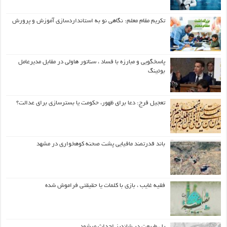
تکریم مقام معلم: نگاهی نو به استانداردسازی آموزش و پرورش
پاسخگویی و مبارزه با فساد ، سناتور هاولی در مقابل مدیرعامل
بوئینگ
تعجیل فرج: دعا برای ظهور، حکومت یا بسترسازی برای عدالت؟
باند قدرتمند مافیایی پشت صحنه کوهخواری در مشهد
فقیه غایب ، بازی با کلمات یا حقیقتی فراموش شده
پل طبیعت در شاندیز احداث میشود