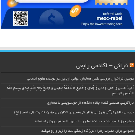
قرآنی – آکادمی رابعی
دومین فراخوان بررسی نقش همایش جهانی اربعین در توسعه علوم انسانی
اُعیذُ نَفسی وَ أهلی وَ مالی وَ وُلدی و جَمیعَ ما تَلحَقُهُ عِنایتی و جَمیعَ نِعَمِ اللّهِ عِندی بِبِسمِ اللّهِ
الرَّحمنِ الرَّحیمِ
بازآفرینی هندسی کلمه جلاله «الله»؛ از خوشنویسی تا معماری
بررسی دلایل قرآنی و روایی و تاریخی مبنی بر امکان زن بودن حضرت ولی عصر (عج)
دعای حرز امام جواد با دستخط امام رضا علیهما السلام و روش استفاده
صلواتی برای حضرت زهرا (س) که زندگی شما را زیر و رو می‌کند