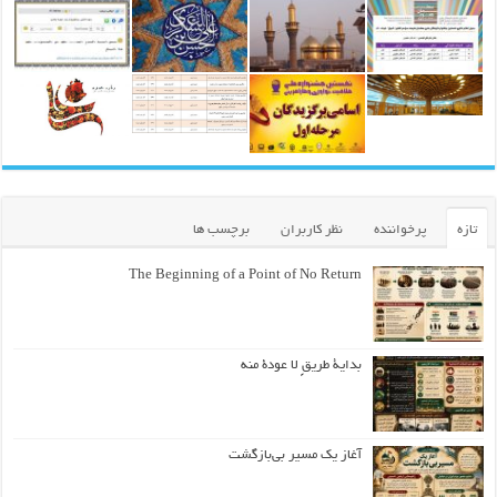
تازه
پرخواننده
نظر کاربران
برچسب ها
The Beginning of a Point of No Return
بداية طريقٍ لا عودة منه
آغاز یک مسیر بی‌بازگشت