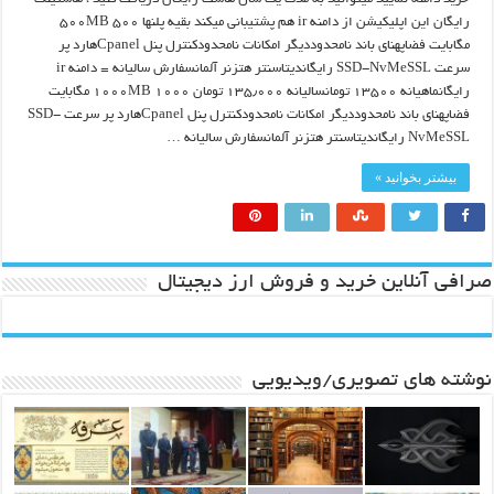
رایگان این اپلیکیشن از دامنه ir هم پشتیبانی میکند بقیه پلنها ۵۰۰MB ۵۰۰
مگابايت فضاپهناي باند نامحدودديگر امكانات نامحدودكنترل پنل Cpanelهارد پر
سرعت SSD-NvMeSSL رايگانديتاسنتر هتزنر آلمانسفارش سالیانه = دامنه ir
رایگانماهيانه ۱۳۵۰۰ تومانساليانه ۱۳۵٫۰۰۰ تومان ۱۰۰۰MB ۱۰۰۰ مگابايت
فضاپهناي باند نامحدودديگر امكانات نامحدودكنترل پنل Cpanelهارد پر سرعت SSD-
NvMeSSL رايگانديتاسنتر هتزنر آلمانسفارش سالیانه …
بیشتر بخوانید »
صرافی آنلاین خرید و فروش ارز دیجیتال
نوشته های تصویری/ویدیویی