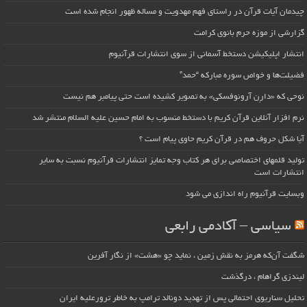
چیدمان آیات قرآن در راستای فهم مهدویت و مساله ظهور انجام شده است
گزارشی از موزه حرم بانوی کرامت
انتشار اپلیکیشن دستخط آسمانی از سوی انتشارات قرآنیوم
فضیلت‌ها و خواص سوره مبارکه “حمد”
نوحی که «دارِن آرونوفسکی» به تصویر کشیده است حتی پیامبر هم نیست
نرم افزار آنلاین قرآن کریم با دستخط منسوب به امام حسین علیه السلام منتشر شد
آیا شکل حروف هم در قرآن کریم حاوی پیام است ؟
تولید قلمهای اختصاصی برای هر کتاب وجه تمایز انتشارات قرآنیوم نسبت به سایر
انتشارات است
وبسایت قرآنیوم راه اندازی می شود
سیاسی – آکادمی رابعی
شگفت آن‌که هرمز به نقش زمین ، نماید چو «هشت» از نگار آفرین
لیندزی گراهام ، درگذشت
تحلیل سناریوی احتمالی پس از تهدید دونالد ترامپ به خاطر ترورعلیه ایران