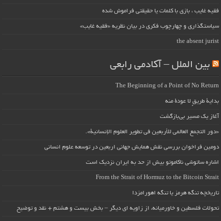
فقیه غایب ، بازی با کلمات یا حقیقتی فراموش شده
سیاستگذاری و چهارچوب فکری در بیان نظریه «فقیه غایب»
the absent jurist
بین الملل – آکادمی رابعی
The Beginning of a Point of No Return
بداية طريقٍ لا عودة منه
آغاز یک مسیر بی‌بازگشت
«دور التجمع العالمي للأربعين في تطوير العلوم الإنسانية».
دومین فراخوان بررسی نقش همایش جهانی اربعین در توسعه علوم انسانی
اشاره ساتوشی ناکاموتو بیش از حد به ایران نزدیک است
From the Strait of Hormuz to the Bitcoin Strait
تاریخچه تنگه هرمز یا تنگه اهورامزدا
تحولات فلسطین و خاورمیانه، از زاویه ای دیگر – بخش بیست و هشتم + نقد و توضیح