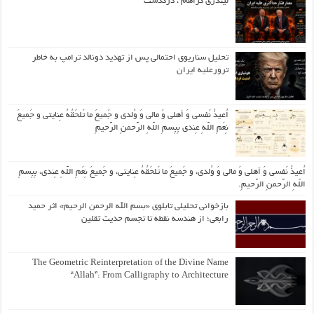
لیندزی گراهام ، درگذشت
تحلیل سناریوی احتمالی پس از تهدید دونالد ترامپ به خاطر
ترورعلیه ایران
اُعیذُ نَفسی وَ أهلی وَ مالی وَ وُلدی و جَمیعَ ما تَلحَقُهُ عِنایتی و جَمیعَ
نِعَمِ اللّهِ عِندی بِبِسمِ اللّهِ الرَّحمنِ الرَّحیمِ
اُعیذُ نَفسی وَ أهلی وَ مالی وَ وُلدی، و جَمیعَ ما تَلحَقُهُ عِنایتی، و جَمیعَ نِعَمِ اللّهِ عِندی، بِبِسمِ
اللّهِ الرَّحمنِ الرَّحیمِ.
بازخوانی تحلیلی تابلوی «بسم الله الرحمن الرحیم» اثر حمید
رابعی؛ از هندسه نقطه تا تجسم حدیث ثقلین
The Geometric Reinterpretation of the Divine Name
“Allah”: From Calligraphy to Architecture