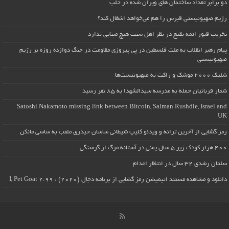
دو برابر تعداد ساختمان های ویران شده در حلب
رژیم صهیونیستی قبرس را هم می‌خواهد اشغال کند؟
تخریب قبور ائمه بقیع در نظر اهل سنت هیچ مبنایی ندارد
پیام رهبر انقلاب به ملت فلسطین در پی پیروزی مقاومت در جنگ دوازده روزه بر رژیم
صهیونیستی
شلیک ۲۰۰۰ موشک و راکت به صهیونیست‌ها
شمار قربانیان حمله به مدرسه سیدالشهدا به ۸۵ نفر رسید
Satoshi Nakamoto missing link between Bitcoin, Salman Rushdie, Israel and
UK
رمز گشایی از آخرین ترانه و ویدئو کلیپ شیطانی ساسان حیدری ملقب به ساسی مانکن
۴۰۰ هزار کودک زیر ۵ سال یمنی در آستانه مرگ از گرسنگی
سلمان رشدی ۳۲ سال در انتظار اعدام
دانلود و مشاهده مستند انیمیشن رمز گشایی از برنامه دجال (۲۰۲۰) : I, Pet Goat 2.99