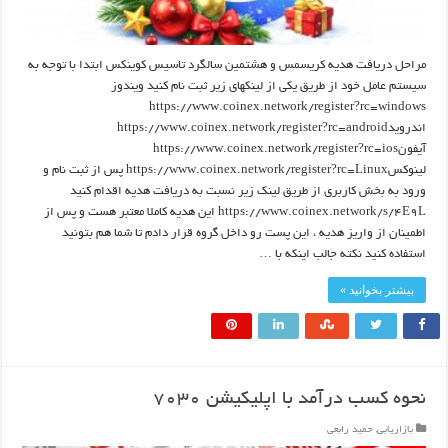
مراحل دریافت هدیه کریسمس و هشتمین سالگرد تاسیس کوینکس ابتدا با توجه به
سیستم عامل خود از طریق یکی از لینکهای زیر ثبت نام کنید ویندوز
https://www.coinex.network/register?rc=windows
اندرویدhttps://www.coinex.network/register?rc=android
آیفونhttps://www.coinex.network/register?rc=ios
لینوکسhttps://www.coinex.network/register?rc=Linux پس از ثبت نام و
ورود به بخش کاربری از طریق لینک زیر نسبت به دریافت هدیه اقدام کنید
https://www.coinex.network/s/4E9L این هدیه کاملا معتبر هست و پس از
اطمینان از واریز هدیه ، این پست رو داخل گروه قرار دادم تا شما هم بتونید
استفاده کنید نکته جالب اینکه با …
بیشتر بخوانید »
نحوه کسب درآمد با اپلیکیشن ۷۰۳۰
بازاریابی
,
حمید رابعی