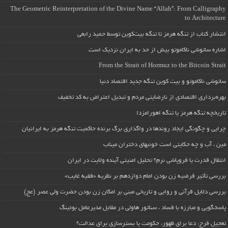
The Geometric Reinterpretation of the Divine Name “Allah”: From Calligraphy
to Architecture
انتشار کتاب از تنگه هرمز تا تنگه بیت‌کوین توسط حمید رابعی
اشاره ساتوشی ناکاموتو بیش از حد به ایران نزدیک است
From the Strait of Hormuz to the Bitcoin Strait
ساتوشی ناکاموتو و بیت کوین تنگه جدید اقتصاد دنیا
بهره‌برداری اقتصادی از نارضایتی مردم و تبدیل اعتراض به کد تخفیف
تاریخچه تنگه هرمز یا تنگه اهورامزدا
چرایی و چگونگی ایجاد روندها در واگذاری برگ برنده حاکمیت تنگه هرمز به ایرانیان
مین ، آب و چه حکایتی است خونبهای دختران میناب
انتقال قدرت یا فروپاشی نرم؟ تحلیل امنیتی آینده ولایت در ایران
بررسی تأثیر فرضیه زن بودن امام دوازدهم بر نظریه «فقیه غایب»
بررسی دلایل قرآنی و روایی و تاریخی مبنی بر امکان زن بودن حضرت ولی عصر (عج)
پاسخگویی و مبارزه با فساد ، سناتور هاولی در مقابل مدیرعامل بوئینگ
تعجیل فرج: دعا برای ظهور، حکومت یا بسترسازی برای عدالت؟