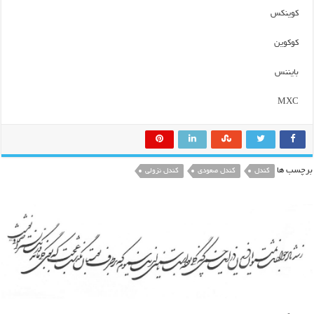
کوینکس
کوکوین
بایننس
MXC
برچسب ها
کندل
کندل صعودی
کندل نزولی