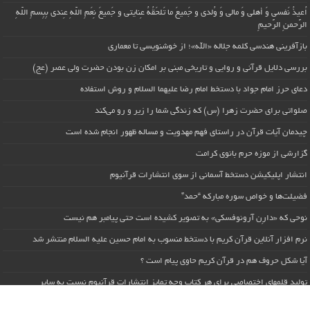
اُعیذُ نَفسی وَ أهلی وَ مالی وَ وُلدی و جَمیعَ ما تَلحَقُهُ عِنایتی و جَمیعَ نِعَمِ اللّهِ عِندی بِبِسمِ اللّهِ
الرَّحمنِ الرَّحیمِ
بازآفرینی هندسی کلمه جلاله «الله»؛ از خوشنویسی تا معماری
بررسی دلایل قرآنی و روایی و تاریخی مبنی بر امکان زن بودن حضرت ولی عصر (عج)
دعای حرز امام جواد با دستخط امام رضا علیهما السلام و روش استفاده
صلواتی برای حضرت زهرا (س) که زندگی شما را زیر و رو می‌کند
چیدمان آیات قرآن در راستای فهم مهدویت و مساله ظهور انجام شده است
گزارشی از موزه حرم بانوی کرامت
انتشار اپلیکیشن دستخط آسمانی از سوی انتشارات قرآنیوم
فضیلت‌ها و خواص سوره مبارکه “حمد”
نوحی که «دارِن آرونوفسکی» به تصویر کشیده است حتی پیامبر هم نیست
نرم افزار آنلاین قرآن کریم با دستخط منسوب به امام حسین علیه السلام منتشر شد
آیا شکل حروف هم در قرآن کریم حاوی پیام است ؟
تولید قلمهای اختصاصی برای هر کتاب وجه تمایز انتشارات قرآنیوم نسبت به سایر
انتشارات است