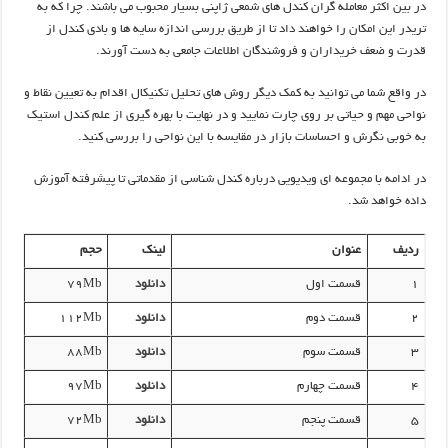
در بین اکثر معامله گران کندل های شمعی ژاپنی بسیار محبوب می باشند. چرا که به
تریدر این امکان را خواهند داد تا از طریق بررسی اندازه سایه ها و بادی کندل از
قدرت و ضعف خریداران و فروشندگان اطلاعات جامعی به دست آورند.
در واقع شما می توانید به کمک دیگر روش های تحلیل تکنیکال اقدام به تعیین نقاط و
نواحی مهم و حیاتی بر روی چارت نمایید و در نهایت با بهره گیری از علم کندل استیک
به خوبی نگرش و احساسات بازار در مقایسه با این نواحی را بررسی کنید.
در ادامه با مجموعه ای ویدیویی درباره کندل شناسی از مقدماتی تا پیشرفته آموزش
داده خواهد شد.
ردیف
عنوان
لینک
حجم
۱
قسمت اول
دانلود
۷۹Mb
2
قسمت دوم
دانلود
۱۱۲Mb
3
قسمت سوم
دانلود
۸۸Mb
4
قسمت چهارم
دانلود
۹۷Mb
5
قسمت پنجم
دانلود
۷۲Mb