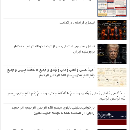
لیندزی گراهام ، درگذشت
تحلیل سناریوی احتمالی پس از تهدید دونالد ترامپ به خاطر
ترورعلیه ایران
اُعیذُ نَفسی وَ أهلی وَ مالی وَ وُلدی و جَمیعَ ما تَلحَقُهُ عِنایتی و جَمیعَ
نِعَمِ اللّهِ عِندی بِبِسمِ اللّهِ الرَّحمنِ الرَّحیمِ
اُعیذُ نَفسی وَ أهلی وَ مالی وَ وُلدی، و جَمیعَ ما تَلحَقُهُ عِنایتی، و جَمیعَ نِعَمِ اللّهِ عِندی، بِبِسمِ
اللّهِ الرَّحمنِ الرَّحیمِ.
بازخوانی تحلیلی تابلوی «بسم الله الرحمن الرحیم» اثر حمید
رابعی؛ از هندسه نقطه تا تجسم حدیث ثقلین