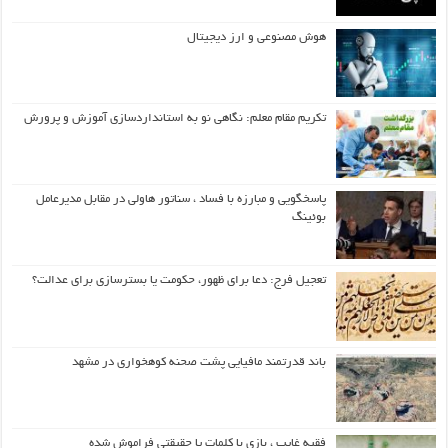
هوش مصنوعی و ارز دیجیتال
تکریم مقام معلم: نگاهی نو به استانداردسازی آموزش و پرورش
پاسخگویی و مبارزه با فساد ، سناتور هاولی در مقابل مدیرعامل
بوئینگ
تعجیل فرج: دعا برای ظهور، حکومت یا بسترسازی برای عدالت؟
باند قدرتمند مافیایی پشت صحنه کوهخواری در مشهد
فقیه غایب ، بازی با کلمات یا حقیقتی فراموش شده