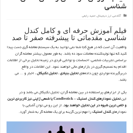
شناسی
آکادمی
,
ارز دیجیتال
,
حمید رابعی
فیلم آموزش حرفه ای و کامل کندل
شناسی مقدماتی تا پیشرفته صفر تا صد
واقعیت آن است که در هیچ کجا شما نمی توانید به یک سیستم معامله گری دست پیدا
کنید که تنها تولیدکننده معاملات سود ده باشد. به طور معمول بیشتر معامله گران
براساس تجربیات شخصی، احساسات و توانایی فردی در زمینه تحلیل برخی از اطلاعات
اقدام به تصمیم گیری در بازارهای مالی خواهند نمود. این اطلاعات در واقع
دربرگیرنده مواردی چون داده‌های
تحلیل بنیادی
،
تحلیل تکنیکال
، اخبار و … می
باشد.
یکی از ابزارهای پراستفاده در بین معامله گران، تحلیل تکنیکال می باشد و در
این
تحلیل نمودارهای کندل استیک – Candlestick یا شمعی ژاپنی نیز کاربردی ترین
و خاص ترین شیوه در این تحلیل خواهند بود.
از این رو می توان آشنایی با
نمودارهای
کندل استیک
را مهم ترین گزینه برای یک معامله گر به شمار آورد.