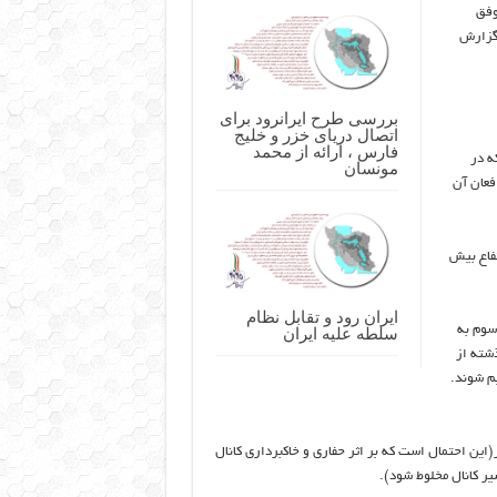
وفق
ه که شاید گزارش
بررسی طرح ایرانرود برای
اتصال دریای خزر و خلیج
فارس ، ارائه از محمد
ه در
مونسان
افعان آن
تفاع بیش
ایران رود و تقابل نظام
سوم به
سلطه علیه ایران
ذشته از
یم شوند.
ین احتمال است که بر اثر حفاری‌ و خاکبرداری‌ کانال
سیر کانال مخلوط شود).