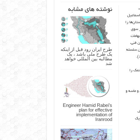
نوشته های مشابه
،
اسماعیل
تان‌ها را
ز سوی
هامات
ن فنی،
طرح ایران رود قبل از اینکه
 در این سلسله
یک طرح ملی باشد ، یک
د).
مطالبه بین المللی خواهد
شد
نمک را
و ماسه و
Engineer Hamid Rabei’s
plan for effective
ف
implementation of
Iranrood
(یک