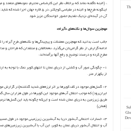
* (البته ناگفته نماند که برخلاف نظر این کارشناس محترم، نمونه‌های متعدد و م
Th
اینگونه طرح‌ها و البته در مقیاسی کوچکتر، در ٥ قاره جهان اجرا شد
آن در آینده‌ای نزدیک تقدیم حضور خوانندگان عزیز شود
مهم‌ترین سوال‌ها و نکته‌های «آبراه»
جالب است بدانید که مهم‌ترین معضلات و پیچیدگی‌ها و نکته‌های طرح آبراه را ک
ادامه گزارش از نظر گرامی‌تان می‌گذرد، نه‌مخالفان و منتقدان که طراحان و مد
مطرح کرده و درصدد توضیح و رفع آنها برآمده‌اند:
١- چگونگی عبور آب و کشتی از دریای عمان تا انتهای کویر نمک با توجه به ار
از یکهزار متر.
٢- گسل‌های موجود در کف کویرها بر اثر لرزه‌های شدید گذشته(در گزارش مو
ایران‌رود) که موجب انتقال آب‌های موجود این کویرها در طول هزاران سال گ
طریق زیرزمین به دریای عمان شده است و این‌که چگونه باید این گسل‌ها ترم
(همان)
Su
Glo
Dev
٣- خسارات احتمالی آب‌شور دریا به آب‌شیرین زیرزمینی موجود در طول مسیر(ا
آب و انتقال آب‌شور دریای عمان به کویر، این آب با آب‌شیرین زیرزمین‌های م