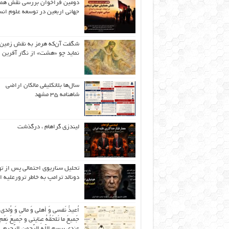
دومین فراخوان بررسی نقش هم
جهانی اربعین در توسعه علوم انس
شگفت آن‌که هرمز به نقش زمین 
نماید چو «هشت» از نگار آفرین
سال‌ها بلاتکلیفی مالکان اراضی
شاهنامه ۳۵ مشهد
لیندزی گراهام ، درگذشت
تحلیل سناریوی احتمالی پس از ت
دونالد ترامپ به خاطر ترورعلیه ا
اُعیذُ نَفسی وَ أهلی وَ مالی وَ وُلدی
جَمیعَ ما تَلحَقُهُ عِنایتی و جَمیعَ نِعَمِ 
عِندی بِبِسمِ اللّهِ الرَّحمنِ الرَّحیمِ