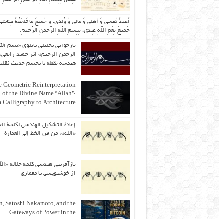
اُعیذُ نَفسی وَ أهلی وَ مالی وَ وُلدی، و جَمیعَ ما تَلحَقُهُ عِنایتی
جَمیعَ نِعَمِ اللّهِ عِندی، بِبِسمِ اللّهِ الرَّحمنِ الرَّحیمِ.
بازخوانی تحلیلی تابلوی «بسم الل
الرحمن الرحیم» اثر حمید رابعی؛ 
هندسه نقطه تا تجسم حدیث ثقلی
 Geometric Reinterpretation
of the Divine Name “Allah”:
 Calligraphy to Architecture
إعادة التشكيل الهندسي لكلمة الج
«الله»؛ من فن الخط إلى العمارة
بازآفرینی هندسی کلمه جلاله «الل
از خوشنویسی تا معماری
an, Satoshi Nakamoto, and the
Gateways of Power in the