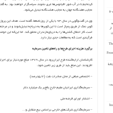
کرده‌ایم تا در آب شور اقیانوس‌ها غرق نشوند، سپاسگزار خواهند بود. به گفت
عجایب هفت‌گانه جهان به عجایب هشت‌گانه تبدیل می‌شود.
، و
وی در گفت‌وگویی در سال ٩٣ با یکی از روزنامه‌ها، گفته است:
ه
کویر نمک از طریق پمپاژ است تا این کویرها به دریاچه تبدیل‌شوند و در مرحله 
از
است، کار انتقال کشتی‌ها را به دریای‌مازندران محقق کند. اما این‌که این حوضچ
ن
فرآیندی است که به مطالعات جدی نیاز دارد.
The
برآورد هزینه اجرای طرح‌ها و راه‌های تامین سرمایه
From
لالة
افزودند: این مبلغ باید از طرق زیر تامین شود:
– اختصاص مبلغی از محل صادرات نفت (٥/٢درصد)
ه»؛
– سرمایه‌گذاری ایرانیان مقیم خارج بالغ‌بر یک میلیارد دلار
– انتشار اوراق قرضه ملی
Ir
– سرمایه‌گذاری شرکت‌های خارجی براساس بیع متقابل و…