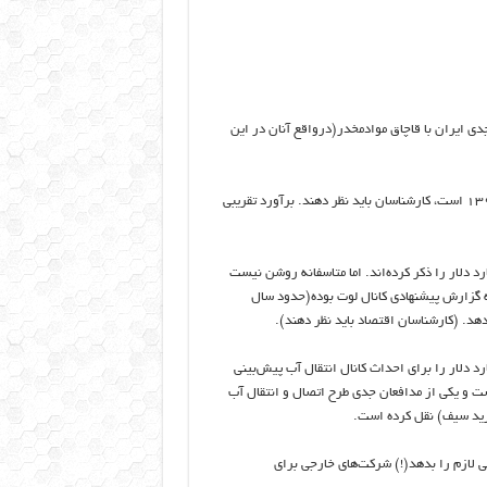
دی ایران با قاچاق موادمخدر(درواقع آنان در این
این‌که ١٠ میلیارد دلار رقم پیش‌بینی سال ١٣٧٩ معادل چه‌رقمی در سال ١٣٩٥ است، کارشناسان باید نظر دهند. برآورد تقریبی
گر برای احداث کانال لوت، طراحان محترم آن، رقم ٢٠ تا ٢٣ میلیارد دلار را ذکر کرده‌اند. اما متاسفانه روشن نیست
 گزارش‌ پیشنهادی کانال لوت بوده(حدود سال
به نقل از شرکت دوتامپ در دی‌ماه سال ٩٣، رقم ٧٥ تا ٨٠ میلیارد دلار را برای احداث کانال انتقال آب پیش‌بینی
ست و یکی از مدافعان جدی طرح اتصال و انتقال آب
فرید سیف) نقل کرده است.
لی لازم را بدهد(!) شرکت‌های خارجی برای