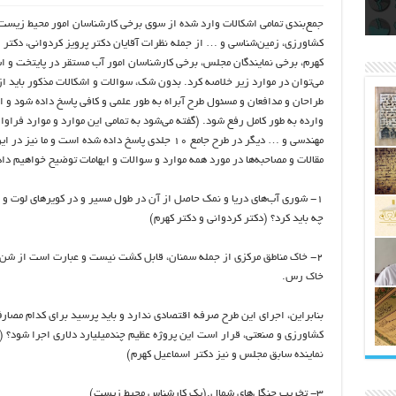
اتکلیفی مالکان اراضی شاهنامه ۳۵
ری
رای
جمع‌بندی تمامی اشکالات وارد شده از سوی برخی کارشناسان امور محیط ‌زیست
کشاورزی، زمین‌شناسی و … از جمله نظرات آقایان دکتر پرویز کردوانی، دکتر 
کهرم، برخی نمایندگان مجلس، برخی کارشناسان امور آب مستقر در پایتخت و اس
می‌توان در موارد زیر خلاصه کرد. بدون شک، سوالات و اشکالات مذکور باید ا
طراحان و مدافعان و مسئول طرح آبراه به طور علمی و کافی پاسخ داده شود و اب
وارده به طور کامل رفع شود. (گفته می‌شود به تمامی این موارد و موارد فراوا
مهندسی و … دیگر در طرح جامع ١٠ جلدی پاسخ داده شده است و ما نیز
مقالات و مصاحبه‌ها در مورد همه موارد و سوالات و ابهامات توضیح خواهیم دا
١- شوری آب‌های دریا و نمک حاصل از آن در طول مسیر و در کویرهای لوت و 
چه باید کرد؟ (دکتر کردوانی و دکتر کهرم)
٢- خاک مناطق مرکزی از جمله سمنان، قابل کشت نیست و عبارت است از شن 
خاک رس.
بنابراین، اجرای این طرح صرفه اقتصادی ندارد و باید پرسید برای کدام مصار
کشاورزی و صنعتی، قرار است این پروژه عظیم چندمیلیارد دلاری اجرا شود؟ 
نماینده سابق مجلس و نیز دکتر اسماعیل کهرم)
٣- تخریب جنگل‌های شمال.(یک کارشناس محیط ‌زیست)