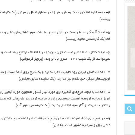
٤- به مخاطره افتادن حیات ‌وحش به‌ویژه در مناطق شمال و مرکزی(یک کارشن
‌زیست)
٥- ایجاد آلودگی محیط‌ زیست در طول مسیر به علت عبور کشتی‌های نفتی و ح
کالا(یک کارشناس محیط ‌زیست)
٦- ایجاد کانال اصلا عملی نیست چون بین دو دریا اختلاف ارتفاع زیاد است و 
نمی‌توانند از یک شیب ١٠٧٠ متری بالا بروند. (پرویز کردوانی)
٧- احداث کانال ایران رود قابلیت اجرا ندارد و یک طرح روی کاغذ است و بات
اولویت‌های دیگر، حق تقدم نیز ندارد. (یک نماینده سابق مجلس)
٨- احداث یا ایجاد طرح‌های آبخیزداری مورد نیاز کشور همچون حوزه آبخیز زای
آبریز دریاچه ارومیه اهمیت بیشتری دارد تا هزینه کردن در طرح‌هایی که محی
را تخریب می‌کند و آثار سوء اجتماعی دارد. (یک کارشناس امور آب)
٩- در هیچ جای دنیا، نمونه مشابه این طرح با موفقیت اجرا نشده و پرداختن ب
دادن پول و سرمایه کشور است. (همان)