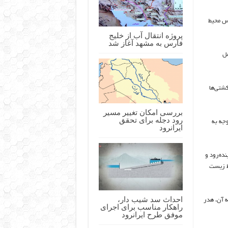
اس محیط
پروژه انتقال آب از خلیج
فارس به مشهد آغاز شد
مل
کشتی‌ها
بررسی امکان تغییر مسیر
رود دجله برای تحقق
وجه به
ایرانرود
نده‌رود و
ط ‌زیست
احداث سد شیب دار،
ه آن، هدر
راهکار مناسب برای اجرای
موفق طرح ایرانرود