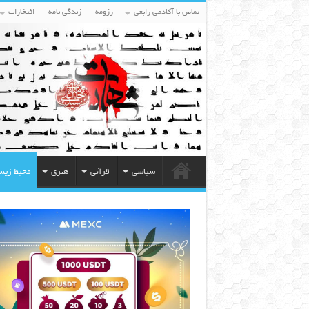
تماس با آکادمی رابعی
رزومه
زندگی نامه
افتخارات
سیاسی
قرآنی
هنری
محیط زی