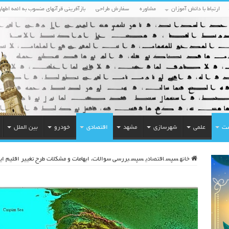
ارتباط با دانش آموزان
مشاوره
سفارش طراحی
بازآفرینی قرآنهای منسوب به ائمه اطهار
ست
علمی
شهرسازی
مشهد
اقتصادی
خودرو
بین الملل
خانه
سپس
اقتصادی
سپس
بررسی سوالات، ابهامات و مشکلات طرح تغییر اقلیم ای