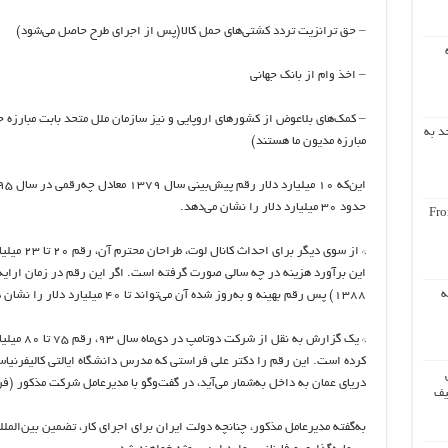
– حق ترانزیت تردد کشتی‌های حمل کالا(پس از اجرای طرح حاصل می‌شود)
– اخذ وام از بانک جهانی
– کمک‌های بلاعوض از کشورهای اروپایی و نیز سازمان ملل متحد بابت مبارزه ج
د به
مبارزه مدیون ما هستند)
حدود ٣٠ میلیارد دلار را نشان می‌دهد.
Fro
* از سوی دی
این برآورد هزینه در چه سالی صورت گرفته است. اگر این رقم در زمان ارایه
ه
١٣٨٨) پس رقم بهینه و به‌روز شده آن می‌تواند تا ٤٠ میلیارد دلار را نشان دهد. (کارشناسان اقتصاد باید نظر دهند).
* یک گزارش 
کرده‌ است. این رقم را دکتر علی فراستی که مدرس دانشگاه ایالتی کالیفرنیا
دریای عمان به داخل به‌شمار می‌آید، در گفت‌وگو با مدیرعامل شرکت مذکور (
یف
به‌گفته مدیرعامل مذکور، چنانچه دولت ایران برای اجرای کار، تضمین بین‌المل