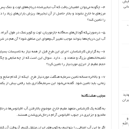
ایش
انی
٤- چگونه می‌توان اطمینان یافت که آب تبخیرشده دریاچه‌های لوت و نمک پس 
مرزهای ما خارج نشوند و بخار حاصل از آن تبخیرها، ریزش باران‌های زیاد را د
را تامین کند؟
،
٥- درصورتی‌که گودال‌های سه‌گانه جازموریان، لوت و کویرنمک در طول آبراه،‌ 
آب این دریاچه‌ها بتواند موجب تغییر آب‌وهوای این مناطق شود؟ آن هم در شر
تلمبه‌خانه‌های بزرگ و متعدد و… دارد. سوال این است که از چه منابعی و چگو
حجم عظیم از انرژی موردنیاز را تامین کرد؟
٧- و بالاخره مساله تامین سرمایه هنگفت موردنیاز طرح. اینکه از کدام منابع 
زمانی، باید تامین شود. گفته می‌شود این سرمایه‌گذاری باید رقمی بیش از یکص
هدید
عجایب هشت‌گانه!
یران
به گفته یک کارشناس متعهد مقیم خارج، موضوع بالارفتن آب اقیانوس‌ها درح
مالدیو و جزایری در جنوب اقیانوس آرام درحال‌غرق‌شدن‌ هستند.
 و
اللّهِ
اگر ما این آب اضافی را بتوانیم به کویرهای ایران منتقل کنیم، آن‌وقت آن کشو