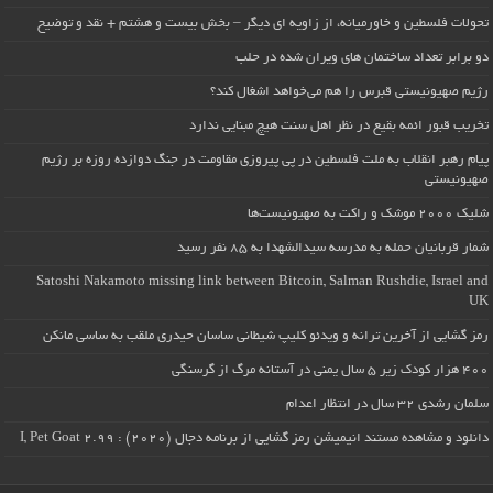
تحولات فلسطین و خاورمیانه، از زاویه ای دیگر – بخش بیست و هشتم + نقد و توضیح
دو برابر تعداد ساختمان های ویران شده در حلب
رژیم صهیونیستی قبرس را هم می‌خواهد اشغال کند؟
تخریب قبور ائمه بقیع در نظر اهل سنت هیچ مبنایی ندارد
پیام رهبر انقلاب به ملت فلسطین در پی پیروزی مقاومت در جنگ دوازده روزه بر رژیم
صهیونیستی
شلیک ۲۰۰۰ موشک و راکت به صهیونیست‌ها
شمار قربانیان حمله به مدرسه سیدالشهدا به ۸۵ نفر رسید
Satoshi Nakamoto missing link between Bitcoin, Salman Rushdie, Israel and
UK
رمز گشایی از آخرین ترانه و ویدئو کلیپ شیطانی ساسان حیدری ملقب به ساسی مانکن
۴۰۰ هزار کودک زیر ۵ سال یمنی در آستانه مرگ از گرسنگی
سلمان رشدی ۳۲ سال در انتظار اعدام
دانلود و مشاهده مستند انیمیشن رمز گشایی از برنامه دجال (۲۰۲۰) : I, Pet Goat 2.99