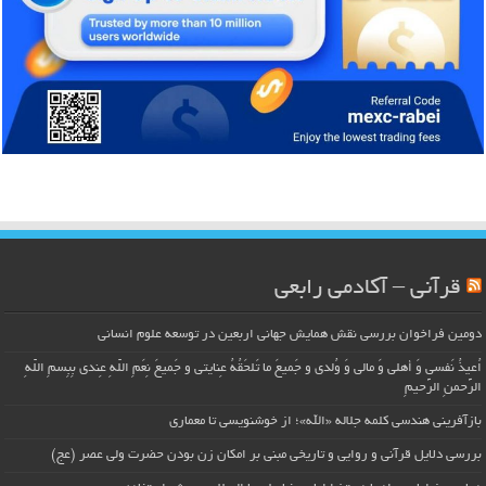
قرآنی – آکادمی رابعی
دومین فراخوان بررسی نقش همایش جهانی اربعین در توسعه علوم انسانی
اُعیذُ نَفسی وَ أهلی وَ مالی وَ وُلدی و جَمیعَ ما تَلحَقُهُ عِنایتی و جَمیعَ نِعَمِ اللّهِ عِندی بِبِسمِ اللّهِ
الرَّحمنِ الرَّحیمِ
بازآفرینی هندسی کلمه جلاله «الله»؛ از خوشنویسی تا معماری
بررسی دلایل قرآنی و روایی و تاریخی مبنی بر امکان زن بودن حضرت ولی عصر (عج)