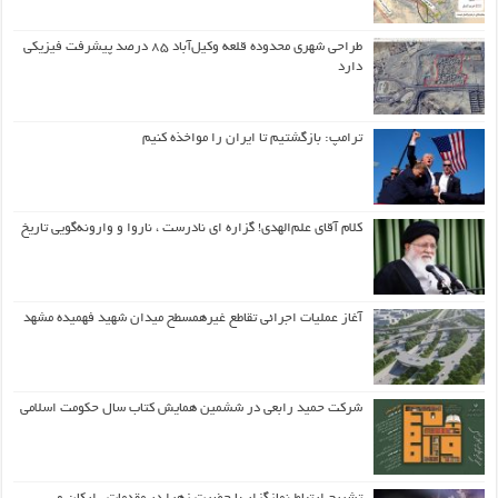
طراحی شهری محدوده قلعه وکیل‌آباد ۸۵ درصد پیشرفت فیزیکی
دارد
ترامپ: بازگشتیم تا ایران را مواخذه کنیم
کلام آقای علم‌الهدی! گزاره ای نادرست ، ناروا و وارونه‌گویی تاریخ
آغاز عملیات اجرائی تقاطع غیرهمسطح میدان شهید فهمیده مشهد
شرکت حمید رابعی در ششمین همایش کتاب سال حکومت اسلامی