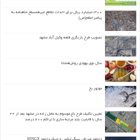
۱۳۰۰میلیارد ریال برای احداث تقاطع غیرهمسطح شاهنامه به
پیامبراعظم(ص)
تصویب طرح بازنگری قلعه وکیل آباد مشهد
سال نوی یهودی روش‌هشانا
موتور یخ
تعیین تکلیف طرح باغ موسوم به عامل زاده در مشهد بعد از ۲۲
سال با قابلیت بلند مرتبه سازی تا تراکم ۶۰۰ درصد
دانلود صرافی بینگ ایکس + لینک دانلود BINGX