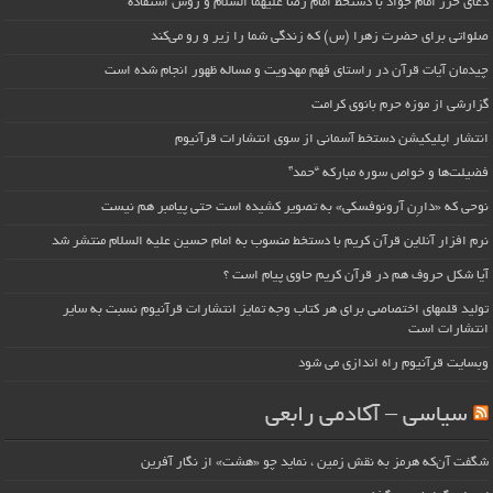
دعای حرز امام جواد با دستخط امام رضا علیهما السلام و روش استفاده
صلواتی برای حضرت زهرا (س) که زندگی شما را زیر و رو می‌کند
چیدمان آیات قرآن در راستای فهم مهدویت و مساله ظهور انجام شده است
گزارشی از موزه حرم بانوی کرامت
انتشار اپلیکیشن دستخط آسمانی از سوی انتشارات قرآنیوم
فضیلت‌ها و خواص سوره مبارکه “حمد”
نوحی که «دارِن آرونوفسکی» به تصویر کشیده است حتی پیامبر هم نیست
نرم افزار آنلاین قرآن کریم با دستخط منسوب به امام حسین علیه السلام منتشر شد
آیا شکل حروف هم در قرآن کریم حاوی پیام است ؟
تولید قلمهای اختصاصی برای هر کتاب وجه تمایز انتشارات قرآنیوم نسبت به سایر
انتشارات است
وبسایت قرآنیوم راه اندازی می شود
سیاسی – آکادمی رابعی
شگفت آن‌که هرمز به نقش زمین ، نماید چو «هشت» از نگار آفرین