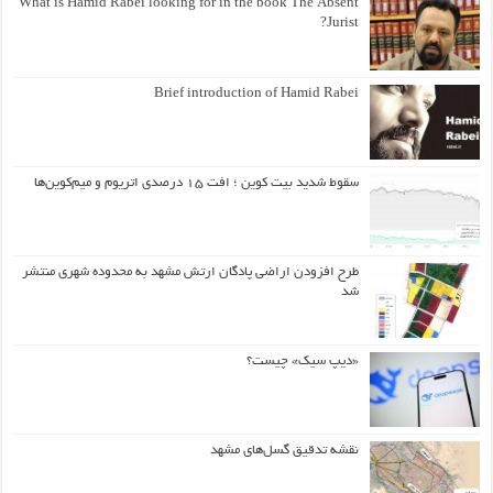
What is Hamid Rabei looking for in the book The Absent
Jurist?
Brief introduction of Hamid Rabei
سقوط شدید بیت کوین ؛ افت ۱۵ درصدی اتریوم و میم‌کوین‌ها
طرح افزودن اراضی پادگان ارتش مشهد به محدوده شهری منتشر
شد
«دیپ سیک» چیست؟
نقشه تدقیق گسل‌های مشهد