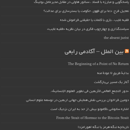
پاسخگویی و مبارزه با فساد ، سناتور هاولی در مقابل مدیرعامل بوئینگ
تعجیل فرج: دعا برای ظهور، حکومت یا بسترسازی برای عدالت؟
فقیه غایب ، بازی با کلمات یا حقیقتی فراموش شده
سیاستگذاری و چهارچوب فکری در بیان نظریه «فقیه غایب»
the absent jurist
بین الملل – آکادمی رابعی
The Beginning of a Point of No Return
بداية طريقٍ لا عودة منه
آغاز یک مسیر بی‌بازگشت
«دور التجمع العالمي للأربعين في تطوير العلوم الإنسانية».
دومین فراخوان بررسی نقش همایش جهانی اربعین در توسعه علوم انسانی
اشاره ساتوشی ناکاموتو بیش از حد به ایران نزدیک است
From the Strait of Hormuz to the Bitcoin Strait
تاریخچه تنگه هرمز یا تنگه اهورامزدا