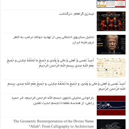
لیندزی گراهام ، درگذشت
تحلیل سناریوی احتمالی پس از تهدید دونالد ترامپ به خاطر
ترورعلیه ایران
اُعیذُ نَفسی وَ أهلی وَ مالی وَ وُلدی و جَمیعَ ما تَلحَقُهُ عِنایتی و جَمیعَ
نِعَمِ اللّهِ عِندی بِبِسمِ اللّهِ الرَّحمنِ الرَّحیمِ
اُعیذُ نَفسی وَ أهلی وَ مالی وَ وُلدی، و جَمیعَ ما تَلحَقُهُ عِنایتی، و جَمیعَ نِعَمِ اللّهِ عِندی، بِبِسمِ
اللّهِ الرَّحمنِ الرَّحیمِ.
بازخوانی تحلیلی تابلوی «بسم الله الرحمن الرحیم» اثر حمید
رابعی؛ از هندسه نقطه تا تجسم حدیث ثقلین
The Geometric Reinterpretation of the Divine Name
“Allah”: From Calligraphy to Architecture