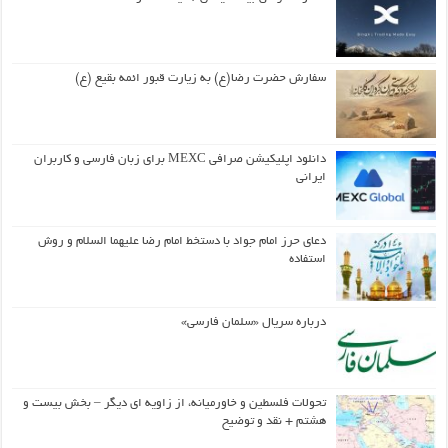
سفارش حضرت رضا(ع) به زیارت قبور ائمه بقیع (ع)
دانلود اپلیکیشن صرافی MEXC برای زبان فارسی و کاربران
ایرانی
دعای حرز امام جواد با دستخط امام رضا علیهما السلام و روش
استفاده
درباره سریال «سلمان فارسی»
تحولات فلسطین و خاورمیانه، از زاویه ای دیگر – بخش بیست و
هشتم + نقد و توضیح