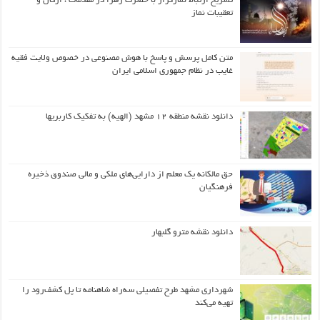
تشریح ارتباط نمازگزار با حضرت زهرا در مقدمات ، ارکان و
تعقیبات نماز
متن کامل پرسش و پاسخ با هوش مصنوعی در خصوص ولایت فقیه
غایب در نظام جمهوری اسلامی ایران
دانلود نقشه منطقه ۱۲ مشهد (الهیه) به تفکیک کاربریها
حق مالکانه یک معلم از دارایی‌های ملکی و مالی صندوق ذخیره
فرهنگیان
دانلود نقشه مترو گلبهار
شهرداری مشهد طرح تفصیلی سه‌راه شاهنامه تا پل کشف‌رود را
تهیه می‌کند