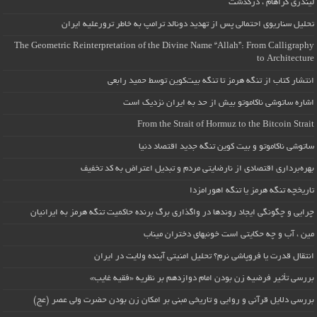
لیندزی گراهام ، درگذشت
تحلیل سناریوی احتمالی پس از تهدید دونالد ترامپ به خاطر ترورعلیه ایران
The Geometric Reinterpretation of the Divine Name “Allah”: From Calligraphy
to Architecture
انتشار کتاب از تنگه هرمز تا تنگه بیت‌کوین توسط حمید رابعی
اشاره ساتوشی ناکاموتو بیش از حد به ایران نزدیک است
From the Strait of Hormuz to the Bitcoin Strait
ساتوشی ناکاموتو و بیت کوین تنگه جدید اقتصاد دنیا
بهره‌برداری اقتصادی از نارضایتی مردم و تبدیل اعتراض به کد تخفیف
تاریخچه تنگه هرمز یا تنگه اهورامزدا
چرایی و چگونگی ایجاد روندها در واگذاری برگ برنده حاکمیت تنگه هرمز به ایرانیان
مین ، آب و چه حکایتی است خونبهای دختران میناب
انتقال قدرت یا فروپاشی نرم؟ تحلیل امنیتی آینده ولایت در ایران
بررسی تأثیر فرضیه زن بودن امام دوازدهم بر نظریه «فقیه غایب»
بررسی دلایل قرآنی و روایی و تاریخی مبنی بر امکان زن بودن حضرت ولی عصر (عج)