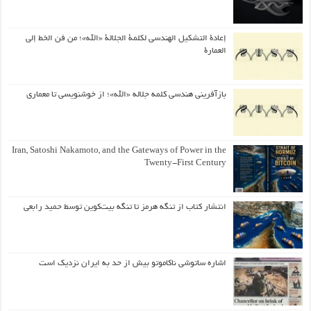
إعادة التشكيل الهندسي لكلمة الجلالة «الله»؛ من فن الخط إلى
العمارة
بازآفرینی هندسی کلمه جلاله «الله»؛ از خوشنویسی تا معماری
Iran, Satoshi Nakamoto, and the Gateways of Power in the
Twenty-First Century
انتشار کتاب از تنگه هرمز تا تنگه بیت‌کوین توسط حمید رابعی
اشاره ساتوشی ناکاموتو بیش از حد به ایران نزدیک است