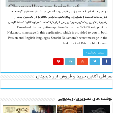
در این اپلیکیشن که به دو زبان فارسی و انگلیسی در اختیار شما قرار گرفته به
صورت کاملا مستند و تصویری ، پیام مخفی ساتوشی ناکاموتو در نخستین بلاک از
زنجیره بلاکچین بیت کوین مورد بررسی قرار گرفته است برای دانلود نسخه فارسی
اپلیکیشن اینجا کلیک کنید Download the decryption app from Satoshi
Nakamoto’s message In this application, which is provided to you in both
Persian and English languages, Satoshi Nakamoto’s secret message in the
first block of Bitcoin blockchain …
بیشتر بخوانید »
صرافی آنلاین خرید و فروش ارز دیجیتال
نوشته های تصویری/ویدیویی