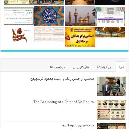
تازه
پرخواننده
نظر کاربران
برچسب ها
ملاقاتی از جنس رنگ با استاد محمود فرشچیان
The Beginning of a Point of No Return
بداية طريقٍ لا عودة منه