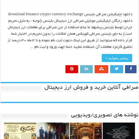
دانلود اپلیکیشن صرافی بایننس download binance crypto currency exchange
دانلود رایگان اپلیکیشن موبایلی صرافی ارز دیجیتال بایننس (توجه : به دلیل تحریم
ایران توسط بایننس پیشنهاد ما عدم استفاده از این صرافی برای معاملات ارز دیجیتال
است) به جای بایننس صرافی کوینکس همان امکانات را بدون تحریم در اختیار شما
قرار داده که میتوانید از طریق این لینک دعوت ثبت نام نموده و تا ۳ ماه ۳۰ درصد از
تخفیق کارمزد معاملات آن استفاده نمایید حتما جهت ورود و ثبت نام …
بیشتر بخوانید »
صرافی آنلاین خرید و فروش ارز دیجیتال
نوشته های تصویری/ویدیویی