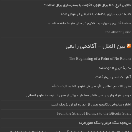
تعجیل فرج: دعا برای ظهور، حکومت یا بسترسازی برای عدالت؟
فقیه غایب ، بازی با کلمات یا حقیقتی فراموش شده
سیاستگذاری و چهارچوب فکری در بیان نظریه «فقیه غایب»
the absent jurist
بین الملل – آکادمی رابعی
The Beginning of a Point of No Return
بداية طريقٍ لا عودة منه
آغاز یک مسیر بی‌بازگشت
«دور التجمع العالمي للأربعين في تطوير العلوم الإنسانية».
دومین فراخوان بررسی نقش همایش جهانی اربعین در توسعه علوم انسانی
اشاره ساتوشی ناکاموتو بیش از حد به ایران نزدیک است
From the Strait of Hormuz to the Bitcoin Strait
تاریخچه تنگه هرمز یا تنگه اهورامزدا