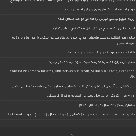
تحولات فلسطین و خاورمیانه، از زاویه ای دیگر – بخش بیست و هشتم + نقد و توضیح
دو برابر تعداد ساختمان های ویران شده در حلب
رژیم صهیونیستی قبرس را هم می‌خواهد اشغال کند؟
تخریب قبور ائمه بقیع در نظر اهل سنت هیچ مبنایی ندارد
پیام رهبر انقلاب به ملت فلسطین در پی پیروزی مقاومت در جنگ دوازده روزه بر رژیم
صهیونیستی
شلیک ۲۰۰۰ موشک و راکت به صهیونیست‌ها
شمار قربانیان حمله به مدرسه سیدالشهدا به ۸۵ نفر رسید
Satoshi Nakamoto missing link between Bitcoin, Salman Rushdie, Israel and
UK
رمز گشایی از آخرین ترانه و ویدئو کلیپ شیطانی ساسان حیدری ملقب به ساسی مانکن
۴۰۰ هزار کودک زیر ۵ سال یمنی در آستانه مرگ از گرسنگی
سلمان رشدی ۳۲ سال در انتظار اعدام
دانلود و مشاهده مستند انیمیشن رمز گشایی از برنامه دجال (۲۰۲۰) : I, Pet Goat 2.99