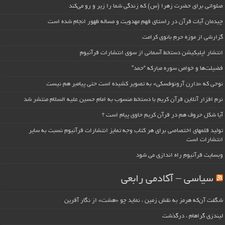
صلواتی برای حضرت زهرا (س) که زندگی شما را زیر و رو می‌کند
چیدمان آیات قرآن در راستای فهم مهدویت و مساله ظهور انجام شده است
گزارشی از موزه حرم بانوی کرامت
انتشار اپلیکیشن دستخط آسمانی از سوی انتشارات قرآنیوم
فضیلت‌ها و خواص سوره مبارکه “حمد”
نوحی که «دارِن آرونوفسکی» به تصویر کشیده است حتی پیامبر هم نیست
نرم افزار آنلاین قرآن کریم با دستخط منسوب به امام حسین علیه السلام منتشر شد
آیا شکل حروف هم در قرآن کریم حاوی پیام است ؟
تولید قلمهای اختصاصی برای هر کتاب وجه تمایز انتشارات قرآنیوم نسبت به سایر
انتشارات است
وبسایت قرآنیوم راه اندازی می شود
سیاسی – آکادمی رابعی
شگفت آن‌که هرمز به نقش زمین ، نماید چو «هشت» از نگار آفرین
لیندزی گراهام ، درگذشت