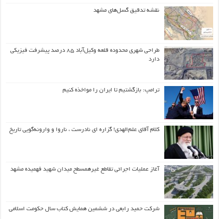
نقشه تدقیق گسل‌های مشهد
طراحی شهری محدوده قلعه وکیل‌آباد ۸۵ درصد پیشرفت فیزیکی
دارد
ترامپ: بازگشتیم تا ایران را مواخذه کنیم
کلام آقای علم‌الهدی! گزاره ای نادرست ، ناروا و وارونه‌گویی تاریخ
آغاز عملیات اجرائی تقاطع غیرهمسطح میدان شهید فهمیده مشهد
شرکت حمید رابعی در ششمین همایش کتاب سال حکومت اسلامی