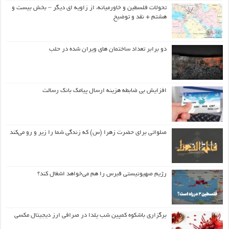
تحولات فلسطین و خاورمیانه، از زاویه ای دیگر – بخش بیست و
هشتم + نقد و توضیح
دو برابر تعداد ساختمان های ویران شده در حلب
افزایش بی ضابطه هزینه ارسال پیامک بانک رسالت
صلواتی برای حضرت زهرا (س) که زندگی شما را زیر و رو می‌کند
رژیم صهیونیستی قبرس را هم می‌خواهد اشغال کند؟
برگزاری باشکوه کمپین شب یلدا در صرافی ارز دیجیتال مکسی