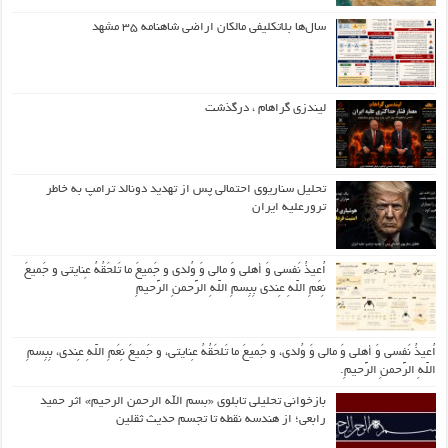
سال‌ها بلاتکلیفی مالکان اراضی شاهنامه ۳۵ مشهد
لیندزی گراهام ، درگذشت
تحلیل سناریوی احتمالی پس از تهدید دونالد ترامپ به خاطر
ترورعلیه ایران
اُعیذُ نَفسی وَ أهلی وَ مالی وَ وُلدی و جَمیعَ ما تَلحَقُهُ عِنایتی و جَمیعَ
نِعَمِ اللّهِ عِندی بِبِسمِ اللّهِ الرَّحمنِ الرَّحیمِ
اُعیذُ نَفسی وَ أهلی وَ مالی وَ وُلدی، و جَمیعَ ما تَلحَقُهُ عِنایتی، و جَمیعَ نِعَمِ اللّهِ عِندی، بِبِسمِ
اللّهِ الرَّحمنِ الرَّحیمِ.
بازخوانی تحلیلی تابلوی «بسم الله الرحمن الرحیم» اثر حمید
رابعی؛ از هندسه نقطه تا تجسم حدیث ثقلین