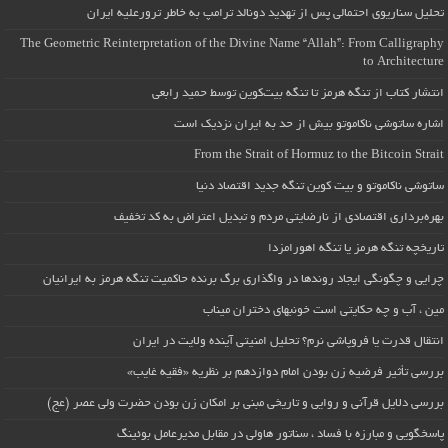
تحلیل سناریوی احتمالی پس از تهدید دونالد ترامپ به خاطر ترورعلیه ایران
The Geometric Reinterpretation of the Divine Name “Allah”: From Calligraphy
to Architecture
انتشار کتاب از تنگه هرمز تا تنگه بیت‌کوین توسط حمید رابعی
اشاره ساتوشی ناکاموتو بیش از حد به ایران نزدیک است
From the Strait of Hormuz to the Bitcoin Strait
ساتوشی ناکاموتو و بیت کوین تنگه جدید اقتصاد دنیا
بهره‌برداری اقتصادی از نارضایتی مردم و تبدیل اعتراض به کد تخفیف
تاریخچه تنگه هرمز یا تنگه اهورامزدا
چرایی و چگونگی ایجاد روندها در واگذاری برگ برنده حاکمیت تنگه هرمز به ایرانیان
مین ، آب و چه حکایتی است خونبهای دختران میناب
انتقال قدرت یا فروپاشی نرم؟ تحلیل امنیتی آینده ولایت در ایران
بررسی تأثیر فرضیه زن بودن امام دوازدهم بر نظریه «فقیه غایب»
بررسی دلایل قرآنی و روایی و تاریخی مبنی بر امکان زن بودن حضرت ولی عصر (عج)
پاسخگویی و مبارزه با فساد ، سناتور هاولی در مقابل مدیرعامل بوئینگ