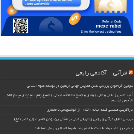
قرآنی – آکادمی رابعی
دومین فراخوان بررسی نقش همایش جهانی اربعین در توسعه علوم انسانی
اُعیذُ نَفسی وَ أهلی وَ مالی وَ وُلدی و جَمیعَ ما تَلحَقُهُ عِنایتی و جَمیعَ نِعَمِ اللّهِ عِندی بِبِسمِ اللّهِ
الرَّحمنِ الرَّحیمِ
بازآفرینی هندسی کلمه جلاله «الله»؛ از خوشنویسی تا معماری
بررسی دلایل قرآنی و روایی و تاریخی مبنی بر امکان زن بودن حضرت ولی عصر (عج)
دعای حرز امام جواد با دستخط امام رضا علیهما السلام و روش استفاده