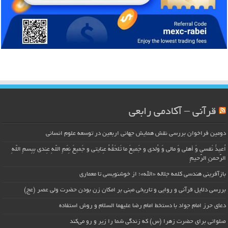
قرآنی – آکادمی رابعی
دومین فراخوان بررسی نقش همایش جهانی اربعین در توسعه علوم انسانی
اُعیذُ نَفسی وَ أهلی وَ مالی وَ وُلدی و جَمیعَ ما تَلحَقُهُ عِنایتی و جَمیعَ نِعَمِ اللّهِ عِندی بِبِسمِ اللّهِ
الرَّحمنِ الرَّحیمِ
بازآفرینی هندسی کلمه جلاله «الله»؛ از خوشنویسی تا معماری
بررسی دلایل قرآنی و روایی و تاریخی مبنی بر امکان زن بودن حضرت ولی عصر (عج)
دعای حرز امام جواد با دستخط امام رضا علیهما السلام و روش استفاده
صلواتی برای حضرت زهرا (س) که زندگی شما را زیر و رو می‌کند