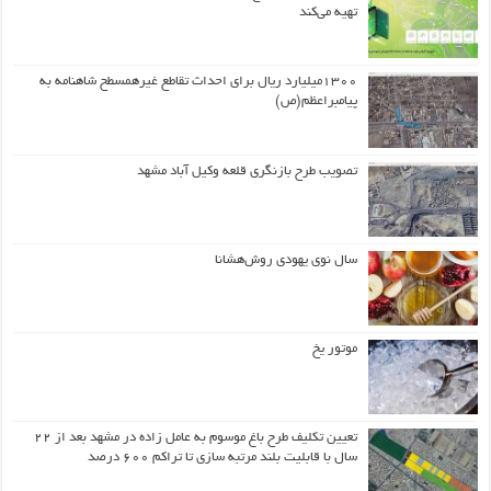
تهیه می‌کند
۱۳۰۰میلیارد ریال برای احداث تقاطع غیرهمسطح شاهنامه به
پیامبراعظم(ص)
تصویب طرح بازنگری قلعه وکیل آباد مشهد
سال نوی یهودی روش‌هشانا
موتور یخ
تعیین تکلیف طرح باغ موسوم به عامل زاده در مشهد بعد از ۲۲
سال با قابلیت بلند مرتبه سازی تا تراکم ۶۰۰ درصد