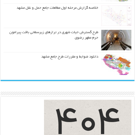
خلاصه گزارش مرحله اول مطالعات جامع حمل و نقل مشهد
طرح گسترش حیات شهري در ترازهاي زیرسطحی بافت پیرامون
حرم مطهر رضوي
دانلود ضوابط و مقررات طرح جامع مشهد