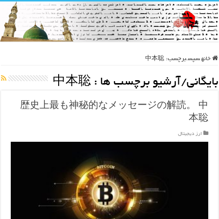
خانه
سپس
برچسب:
中本聡
بایگانی/آرشیو برچسب ها :
中本聡
歴史上最も神秘的なメッセージの解読。 中
本聡
ارز دیجیتال