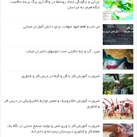
چرایی و چگونگی ایجاد روندها در واگذاری برگ برنده حاکمیت
تنگه هرمز به ایرانیان
می ناب و طعم شهد شهادت برای دانش آموزان مینابی
مین ، آب و چه حکایتی است خونبهای دختران میناب
ضرورت آموزش کار با گل و گیاه در درس کار و فناوری
ضرورت آموزش الکترونیک و تعمیر لوازم الکترونیکی در درس کار
و فناوری
ضرورت آموزش کار با ورق مس و تولید صنایع دستی از نگاه یک
معلم کار و فناوری دبیرستان پسرانه و دخترانه