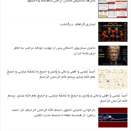
سال‌ها بلاتکلیفی مالکان اراضی شاهنامه ۳۵ مشهد
لیندزی گراهام ، درگذشت
تحلیل سناریوی احتمالی پس از تهدید دونالد ترامپ به خاطر
ترورعلیه ایران
اُعیذُ نَفسی وَ أهلی وَ مالی وَ وُلدی و جَمیعَ ما تَلحَقُهُ عِنایتی و جَمیعَ
نِعَمِ اللّهِ عِندی بِبِسمِ اللّهِ الرَّحمنِ الرَّحیمِ
اُعیذُ نَفسی وَ أهلی وَ مالی وَ وُلدی، و جَمیعَ ما تَلحَقُهُ عِنایتی، و جَمیعَ نِعَمِ اللّهِ عِندی، بِبِسمِ
اللّهِ الرَّحمنِ الرَّحیمِ.
بازخوانی تحلیلی تابلوی «بسم الله الرحمن الرحیم» اثر حمید
رابعی؛ از هندسه نقطه تا تجسم حدیث ثقلین