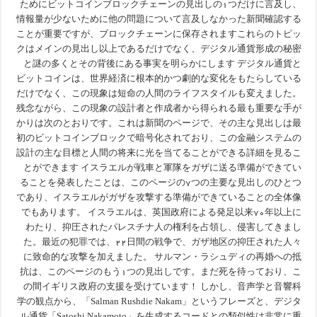
ためにビットコインブロックチェーンの見出しの۱つだけに言及し、
情報量が少ないために他の問題について言及しなかった新聞確認する
ことが重要ですが、ブロックチェーンに保存されますこれらのトピッ
クはメインの見出し以上であるだけでなく、デジタル通貨形成の秘密
と謎の多くとその背後にある事実を明らかにします デジタル通貨と
ビットコインは、世界経済に根本的かつ劇的な変化をもたらしている
だけでなく、この現象は短命の人間のライフスタイルも変えました。
残念ながら、この現象の設計者と作成者から得られる最も重要な手が
かりは次のとおりです。これは新聞のページで、その主な見出しは最
初のビットコインブロックで暗号化されており、この金融システムの
設計の主な目標と人間の将来に光を当てることができる詳細を見るこ
とができます イスラエルが戦車と軍隊をガザに送る準備ができてい
ることを発表したことは、このページの۷つの主要な見出しのひとつ
であり、イスラエルがガザを攻撃する準備ができていることの全体像
でもあります。 イスラエルは、英国政府による発足以来۷۰年以上に
わたり、抑圧されたパレスチナ人の権利を占領し、侵害してきまし
た。最近の犯罪では、۲۲日間の戦争で、ガザ地区の抑圧された人々
に致命的な攻撃を加えました。 サルマン・ラシュディの再婚への抵
抗は、このページのもう۱つの見出しです。まだ死を待っており、こ
の間イギリス政府の支援を受けています！ しかし、音声学と音響科
学の観点から、「Salman Rushdie Nakam」というフレーズと、デジタ