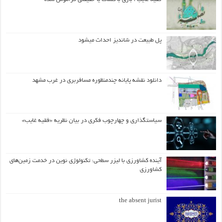
پل طبیعت در شاندیز احداث میشود
دانلود نقشه پایانه چندمنظوره مسافربری در غرب مشهد
سیاستگذاری و چهارچوب فکری در بیان نظریه «فقیه غایب»
آینده کشاورزی با لیزر سطحی: تکنولوژی نوین در خدمت زمین‌های
کشاورزی
the absent jurist