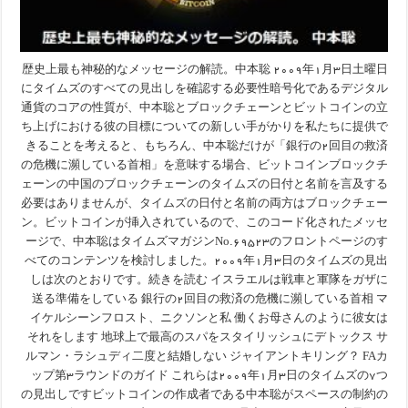
歴史上最も神秘的なメッセージの解読。中本聡 ۲۰۰۹年۱月۳日土曜日
にタイムズのすべての見出しを確認する必要性暗号化であるデジタル
通貨のコアの性質が、中本聡とブロックチェーンとビットコインの立
ち上げにおける彼の目標についての新しい手がかりを私たちに提供で
きることを考えると、もちろん、中本聡だけが「銀行の۲回目の救済
の危機に瀕している首相」を意味する場合、ビットコインブロックチ
ェーンの中国のブロックチェーンのタイムズの日付と名前を言及する
必要はありませんが、タイムズの日付と名前の両方はブロックチェー
ン。ビットコインが挿入されているので、このコード化されたメッセ
ージで、中本聡はタイムズマガジンNo.69523のフロントページのす
べてのコンテンツを検討しました。۲۰۰۹年۱月۳日のタイムズの見出
しは次のとおりです。続きを読む イスラエルは戦車と軍隊をガザに
送る準備をしている 銀行の۲回目の救済の危機に瀕している首相 マ
イケルシーンフロスト、ニクソンと私 働くお母さんのように彼女は
それをします 地球上で最高のスパをスタイリッシュにデトックス サ
ルマン・ラシュディ二度と結婚しない ジャイアントキリング？ FAカ
ップ第۳ラウンドのガイド これらは۲۰۰۹年۱月۳日のタイムズの۷つ
の見出しですビットコインの作成者である中本聡がスペースの制約の