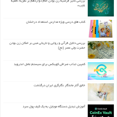
بررسی تأثیر فرضیه زن بودن امام دوازدهم بر نظریه «فقیه
غایب»
کتاب های درسی ویژه مدارس استعداد درخشان
بررسی دلایل قرآنی و روایی و تاریخی مبنی بر امکان زن بودن
حضرت ولی عصر (عج)
کمپین جذاب صرافی کوینکس برای سیستم عامل اندروید
خالق آثار ماندگار نگارگری ایران درگذشت
آموزش تبدیل دستگاه موبایل به یک کیف‌ پول سرد