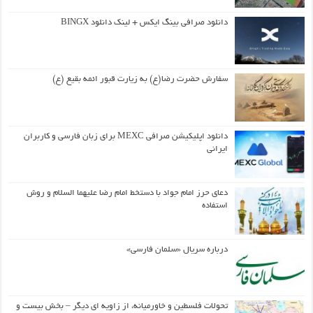
دانلود صرافی بینگ ایکس + لینک دانلود BINGX
سفارش حضرت رضا(ع) به زیارت قبور ائمه بقیع (ع)
دانلود اپلیکیشن صرافی MEXC برای زبان فارسی و کاربران
ایرانی
دعای حرز امام جواد با دستخط امام رضا علیهما السلام و روش
استفاده
درباره سریال «سلمان فارسی»
تحولات فلسطین و خاورمیانه، از زاویه ای دیگر – بخش بیست و