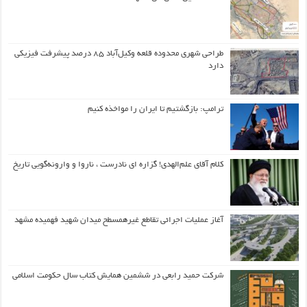
طراحی شهری محدوده قلعه وکیل‌آباد ۸۵ درصد پیشرفت فیزیکی
دارد
ترامپ: بازگشتیم تا ایران را مواخذه کنیم
کلام آقای علم‌الهدی! گزاره ای نادرست ، ناروا و وارونه‌گویی تاریخ
آغاز عملیات اجرائی تقاطع غیرهمسطح میدان شهید فهمیده مشهد
شرکت حمید رابعی در ششمین همایش کتاب سال حکومت اسلامی