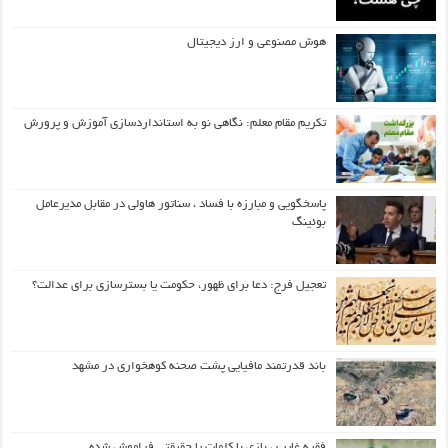
هوش مصنوعی و ارز دیجیتال
تکریم مقام معلم: نگاهی نو به استانداردسازی آموزش و پرورش
پاسخگویی و مبارزه با فساد ، سناتور هاولی در مقابل مدیرعامل
بوئینگ
تعجیل فرج: دعا برای ظهور، حکومت یا بسترسازی برای عدالت؟
باند قدرتمند مافیایی پشت صحنه کوهخواری در مشهد
فقیه غایب ، بازی با کلمات یا حقیقتی فراموش شده