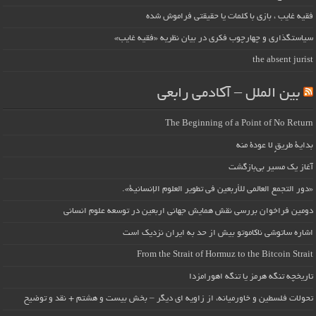
فقیه غایب ، بازی با کلمات یا حقیقتی فراموش شده
سیاستگذاری و چهارچوب فکری در بیان نظریه «فقیه غایب»
the absent jurist
بین الملل – آکادمی رابعی
The Beginning of a Point of No Return
بداية طريقٍ لا عودة منه
آغاز یک مسیر بی‌بازگشت
«دور التجمع العالمي للأربعين في تطوير العلوم الإنسانية».
دومین فراخوان بررسی نقش همایش جهانی اربعین در توسعه علوم انسانی
اشاره ساتوشی ناکاموتو بیش از حد به ایران نزدیک است
From the Strait of Hormuz to the Bitcoin Strait
تاریخچه تنگه هرمز یا تنگه اهورامزدا
تحولات فلسطین و خاورمیانه، از زاویه ای دیگر – بخش بیست و هشتم + نقد و توضیح