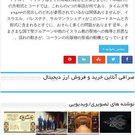
ドナルド・トランプはすぐに暗殺の責任を主張しました 中本聡のこ
の方程式とコードでは、これらの۷つの単語が何であり、タイムズ号
۶۹۵۲۳の見出しのどれが参照されているかは関係ありませんが、イ
スラエル、パレスチナ、サルマンラシュディがこのコードネームと方
程式に含まれるとすぐに、おそらく多くの問題があります 近年、さ
まざまな国で聖クルアーンや他のイスラム教の聖地への侮辱と邪悪な
流れの動きが、コーランの出版物の形成の動機となっています。 .
بیشتر بخوانید »
صرافی آنلاین خرید و فروش ارز دیجیتال
نوشته های تصویری/ویدیویی