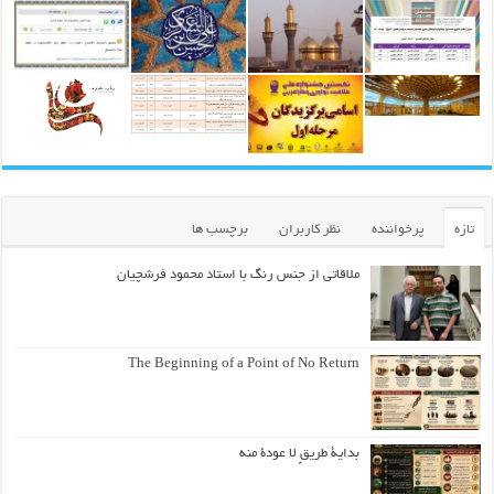
تازه
پرخواننده
نظر کاربران
برچسب ها
ملاقاتی از جنس رنگ با استاد محمود فرشچیان
The Beginning of a Point of No Return
بداية طريقٍ لا عودة منه