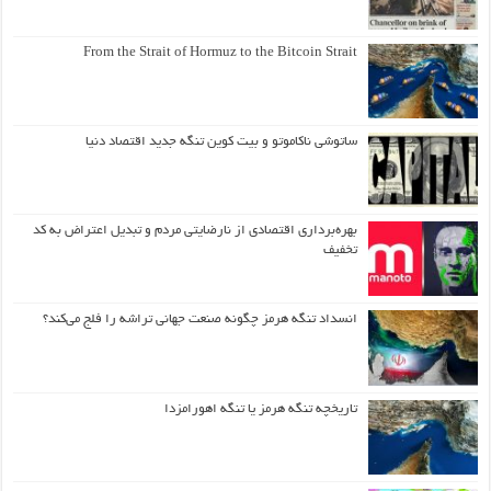
From the Strait of Hormuz to the Bitcoin Strait
ساتوشی ناکاموتو و بیت کوین تنگه جدید اقتصاد دنیا
بهره‌برداری اقتصادی از نارضایتی مردم و تبدیل اعتراض به کد
تخفیف
انسداد تنگه هرمز چگونه صنعت جهانی تراشه را فلج می‌کند؟
تاریخچه تنگه هرمز یا تنگه اهورامزدا