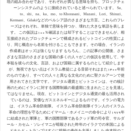
現の組み合わせであり、それぞれが異なる意味を持ち、ブロックチェ
ーンシステムのように接続されていると述べられています。 Sa、
to、shi、na、ka、mo、to Khorasani、Mazani、Lori、Shirazi、
Kermani、Gilakiなどのペルシア語のさまざまな方言。これらのフレ
ーズはそれぞれ、単独で意味を持つか、壊れた大きな単語を表しま
す。 この仮説は۱۰۰％確認また​​は却下することはできませんが、相
互接続されたブロックチェーンで構成されるビットコインの性質によ
り、同じ概念から名前を付けることもできます。その場合、イランの
作成者はオッズは強くなります もちろん、この記事の公開後、さま
ざまな言語のさまざまな国籍の多くの人々がこの仮説を使用して、中
本聡を彼らの文化、言語、および国籍に属するものとして紹介します
が、無視できない点はイスラム教徒による音節それはまた۱۴۰۰年前
のものであり、すべての人々と異なる文化のために聖クルアーンで使
用されてきた文学です。 デジタル通貨とビットコインは、その核計
画のためにイランに対する国際制裁の最盛期に生まれたことを見逃し
てはなりません。現在、ビットコインとデジタル通貨の最も活用され
ているのは、安価なガスエネルギーによるものです。イランの電力
は、イスラム革命防衛隊。 イスラム革命防衛隊イラン人のイスラム
革命の理想を守るためにイマーム・ホメイニーの命令により۱۹۷۹年
に結成された軍隊と、軍の国際部隊であるクッド軍の司令官、サルダ
ール・カセム・ソレイマニが暗殺された昨年のイラクでの米国による