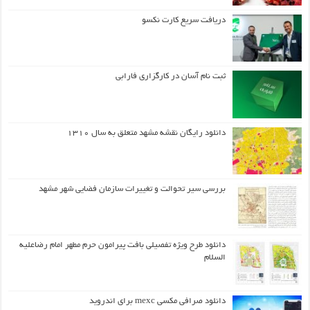
دریافت سریع کارت نکسو
ثبت نام آسان در کارگزاری فارابی
دانلود رایگان نقشه مشهد متعلق به سال ۱۳۱۰
بررسی سیر تحوالت و تغییرات سازمان فضایی شهر مشهد
دانلود طرح ويژه تفصيلي بافت پيرامون حرم مطهر امام رضاعليه
السلام
دانلود صرافی مکسی mexc برای اندروید