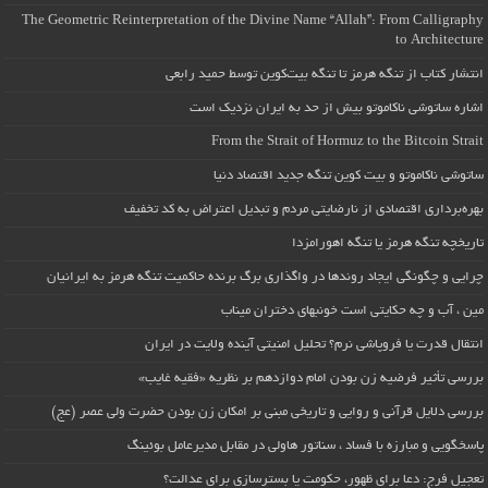
The Geometric Reinterpretation of the Divine Name “Allah”: From Calligraphy
to Architecture
انتشار کتاب از تنگه هرمز تا تنگه بیت‌کوین توسط حمید رابعی
اشاره ساتوشی ناکاموتو بیش از حد به ایران نزدیک است
From the Strait of Hormuz to the Bitcoin Strait
ساتوشی ناکاموتو و بیت کوین تنگه جدید اقتصاد دنیا
بهره‌برداری اقتصادی از نارضایتی مردم و تبدیل اعتراض به کد تخفیف
تاریخچه تنگه هرمز یا تنگه اهورامزدا
چرایی و چگونگی ایجاد روندها در واگذاری برگ برنده حاکمیت تنگه هرمز به ایرانیان
مین ، آب و چه حکایتی است خونبهای دختران میناب
انتقال قدرت یا فروپاشی نرم؟ تحلیل امنیتی آینده ولایت در ایران
بررسی تأثیر فرضیه زن بودن امام دوازدهم بر نظریه «فقیه غایب»
بررسی دلایل قرآنی و روایی و تاریخی مبنی بر امکان زن بودن حضرت ولی عصر (عج)
پاسخگویی و مبارزه با فساد ، سناتور هاولی در مقابل مدیرعامل بوئینگ
تعجیل فرج: دعا برای ظهور، حکومت یا بسترسازی برای عدالت؟