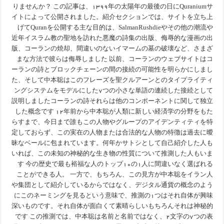
りませんか？ この記事は、۱۳۹۹年の太陽年の最後の日にQuraniumサ
イトによって公開されました。紹介セクションでは、サイトを立ち上
げてQuranを公開する主な目的は、SalmanRushdieやその他の潮流や
近年イスラム教の聖地を訪れた悪魔の詩集の出版、侮辱的な漫画の出
版、コーランの焼却、間違いのないイマームの墓の破壊など、さまざ
まな方法で彼らは侮辱しました 以前、コーランのウェブサイトはコ
ーランの詩とブロックチェーンの間の接続の可能性を明らかにしまし
た、そして中本聡はこのフレーズを聖クルアーンとのタイプライティ
ングシステムをモデルにした۷つの小さな単語の連続した接続として
説明しましたコーランの詩それらは他のコンポーネントに関して独立
した概念です ۱۲年前から中本聡が人類に新しい経済学の分野をもた
らすまで、今日まで誰もこの人物やグループのアイデンティティを特
定しておらず、この実在の人物または合法的な人物の特徴は過去に曖
昧なベールに包まれています。何年かサトシとして自己紹介した人も
いれば、この未知の神秘的な生き物の性質について推測した人もいま
す 今の歴史で最も裕福な人のトップ۱۰の۱人に間違いなく選ばれる
ことができる人。 一方で、もちろん、この見方が中本聡をイラン人
や集団として紹介しているからではなく、デジタル通貨の概念のよう
にこのネーミングを見るという意味で、推測の۱つはそれ自体が興味
深いものです。それ自体が面白くて素晴らしいもちろんそれは神秘的
です この推測では、中本聡は名前と名前ではなく、۲文字の۷つの表