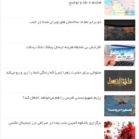
هشتم + نقد و توضیح
دو برابر تعداد ساختمان های ویران شده در حلب
افزایش بی ضابطه هزینه ارسال پیامک بانک رسالت
صلواتی برای حضرت زهرا (س) که زندگی شما را زیر و رو می‌کند
رژیم صهیونیستی قبرس را هم می‌خواهد اشغال کند؟
برگزاری باشکوه کمپین شب یلدا در صرافی ارز دیجیتال مکسی