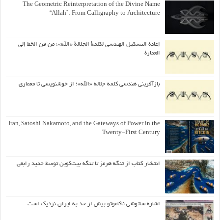
The Geometric Reinterpretation of the Divine Name
“Allah”: From Calligraphy to Architecture
إعادة التشكيل الهندسي لكلمة الجلالة «الله»؛ من فن الخط إلى
العمارة
بازآفرینی هندسی کلمه جلاله «الله»؛ از خوشنویسی تا معماری
Iran, Satoshi Nakamoto, and the Gateways of Power in the
Twenty-First Century
انتشار کتاب از تنگه هرمز تا تنگه بیت‌کوین توسط حمید رابعی
اشاره ساتوشی ناکاموتو بیش از حد به ایران نزدیک است