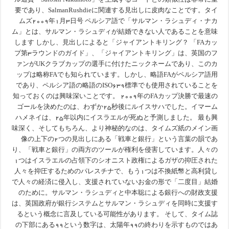
ル通貨「Satoshi Nakamoto」を生成するコードとの類似性は非常に重
要であり、SalmanRushdieに関連する見出しに皮肉なことです。タイ
ムズ۲۰۰۹年۱月۳日号 ペルシア語で「サルマン・ラシュディ・ナカ
ム」とは、サルマン・ラシュディが結婚できない人であることを意味
します しかし、見出しによると「ジャイアントキリング？ 「FAカッ
プ第۳ラウンドのガイド」、「ジャイアントキリング」は、英国のフ
ァンがUKクラブカップの選手に付けたニックネームであり、このカ
ップは略称FAでも知られています。しかし、略語FAがペルシア語用
であり、ペルシア語の略語のISO639標準でも使用されていることを
知っておくのは興味深いことです。 ۲۰۰۹年のFAカップ決勝で最速の
ゴールを決めたのは、わずか۲۵秒後にルイスサハでした。イマーム
ハメネイは、۲۵年以内にイスラエルが死ぬと予測しました。 最も興
味深く、そしてもちろん、より神秘的なのは、タイムズ紙のメイン画
像の上下の۲つの見出しにある「戦車と銀行」という言葉の韻であ
り、「戦車と銀行」の両方のツールが権利を侵害しています。人々の
۱つはイスラエルの占領下のシオニスト政権によるガザの抑圧された
人々を抑圧するためのパレスチナで、もう۱つは不換紙幣と高利貸し
で人々の経済に侵入し、支援されていないお金の形で「二度目」結婚
のために。サルマン・ラシュディと中本聡による銀行への財政支援
は、英国政府が銀行システムとサルマン・ラシュディを同時に支援す
るという概念に言及している可能性があります。 そして、タイム誌
の下部にある۹۹という数字は、太陽年۹۹の終わりを示すものではあ