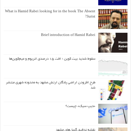
What is Hamid Rabei looking for in the book The Absent
Jurist?
Brief introduction of Hamid Rabei
سقوط شدید بیت کوین ؛ افت ۱۵ درصدی اتریوم و میم‌کوین‌ها
طرح افزودن اراضی پادگان ارتش مشهد به محدوده شهری منتشر
شد
«دیپ سیک» چیست؟
نقشه تدقیق گسل‌های مشهد