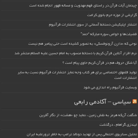
چیدمان آیات قرآن در راستای فهم مهدویت و مساله ظهور انجام شده است
گزارشی از موزه حرم بانوی کرامت
انتشار اپلیکیشن دستخط آسمانی از سوی انتشارات قرآنیوم
فضیلت‌ها و خواص سوره مبارکه “حمد”
نوحی که «دارِن آرونوفسکی» به تصویر کشیده است حتی پیامبر هم نیست
نرم افزار آنلاین قرآن کریم با دستخط منسوب به امام حسین علیه السلام منتشر شد
آیا شکل حروف هم در قرآن کریم حاوی پیام است ؟
تولید قلمهای اختصاصی برای هر کتاب وجه تمایز انتشارات قرآنیوم نسبت به سایر
انتشارات است
وبسایت قرآنیوم راه اندازی می شود
سیاسی – آکادمی رابعی
شگفت آن‌که هرمز به نقش زمین ، نماید چو «هشت» از نگار آفرین
لیندزی گراهام ، درگذشت
تحلیل سناریوی احتمالی پس از تهدید دونالد ترامپ به خاطر ترورعلیه ایران