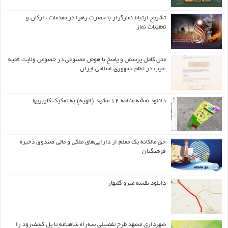
تشریح ارتباط نمازگزار با حضرت زهرا در مقدمات ، ارکان و
تعقیبات نماز
متن کامل پرسش و پاسخ با هوش مصنوعی در خصوص ولایت فقیه
غایب در نظام جمهوری اسلامی ایران
دانلود نقشه منطقه ۱۲ مشهد (الهیه) به تفکیک کاربریها
حق مالکانه یک معلم از دارایی‌های ملکی و مالی صندوق ذخیره
فرهنگیان
دانلود نقشه مترو گلبهار
شهرداری مشهد طرح تفصیلی سه‌راه شاهنامه تا پل کشف‌رود را