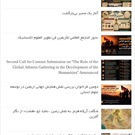
آغاز یک مسیر بی‌بازگشت
«دور التجمع العالمي للأربعين في تطوير العلوم الإنسانية».
Second Call for Content Submission on “The Role of the
Global Arbaein Gathering in the Development of the
Humanities” Announced
دومین فراخوان بررسی نقش همایش جهانی اربعین در توسعه
علوم انسانی
شگفت آن‌که هرمز به نقش زمین ، نماید چو «هشت» از نگار
آفرین