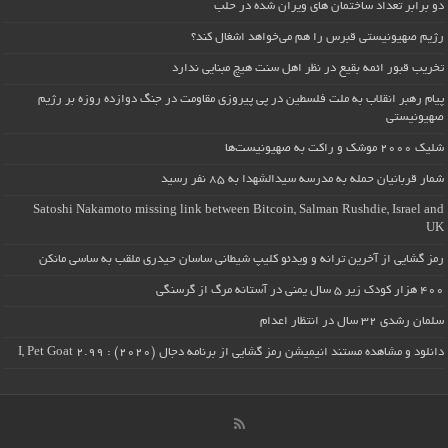
دو برابر تعداد ساختمان های ویران شده در حلب
رژیم صهیونیستی قبرس را هم می‌خواهد اشغال کند؟
تخریب قبور ائمه بقیع در نظر اهل سنت هیچ مبنایی ندارد
پیام رهبر انقلاب به ملت فلسطین در پی پیروزی مقاومت در جنگ دوازده روزه بر رژیم
صهیونیستی
شلیک ۲۰۰۰ موشک و راکت به صهیونیست‌ها
شمار قربانیان حمله به مدرسه سیدالشهدا به ۸۵ نفر رسید
Satoshi Nakamoto missing link between Bitcoin, Salman Rushdie, Israel and
UK
رمز گشایی از آخرین ترانه و ویدئو کلیپ شیطانی ساسان حیدری ملقب به ساسی مانکن
۴۰۰ هزار کودک زیر ۵ سال یمنی در آستانه مرگ از گرسنگی
سلمان رشدی ۳۲ سال در انتظار اعدام
دانلود و مشاهده مستند انیمیشن رمز گشایی از برنامه دجال (۲۰۲۰) : I, Pet Goat 2.99