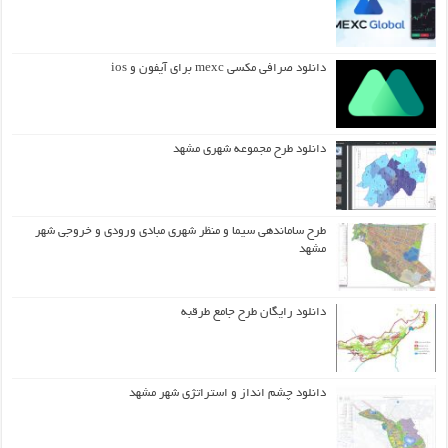
دانلود صرافی مکسی mexc برای آیفون و ios
دانلود طرح مجموعه شهری مشهد
طرح ساماندهی سیما و منظر شهری مبادی ورودی و خروجی شهر
مشهد
دانلود رایگان طرح جامع طرقبه
دانلود چشم انداز و استراتژی شهر مشهد