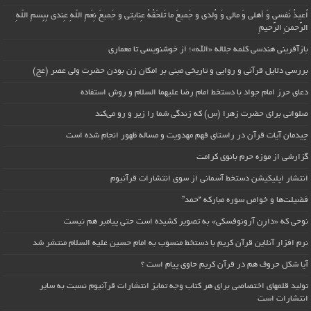
اُعیذُ نَفسی وَ أهلی وَ مالی وَ وُلدی و جَمیعَ ما تَلحَقُهُ عِنایتی و جَمیعَ نِعَمِ اللّهِ عِندی بِبِسمِ اللّهِ
الرَّحمنِ الرَّحیمِ
بازآفرینی هندسی کلمه جلاله «الله»؛ از خوشنویسی تا معماری
بررسی دلایل قرآنی و روایی و تاریخی مبنی بر امکان زن بودن حضرت ولی عصر (عج)
دعای حرز امام جواد با دستخط امام رضا علیهما السلام و روش استفاده
صلواتی برای حضرت زهرا (س) که زندگی شما را زیر و رو می‌کند
چیدمان آیات قرآن در راستای فهم مهدویت و مساله ظهور انجام شده است
گزارشی از موزه حرم بانوی کرامت
انتشار اپلیکیشن دستخط آسمانی از سوی انتشارات قرآنیوم
فضیلت‌ها و خواص سوره مبارکه “حمد”
نوحی که «دارِن آرونوفسکی» به تصویر کشیده است حتی پیامبر هم نیست
نرم افزار آنلاین قرآن کریم با دستخط منسوب به امام حسین علیه السلام منتشر شد
آیا شکل حروف هم در قرآن کریم حاوی پیام است ؟
تولید قلمهای اختصاصی برای هر کتاب وجه تمایز انتشارات قرآنیوم نسبت به سایر
انتشارات است