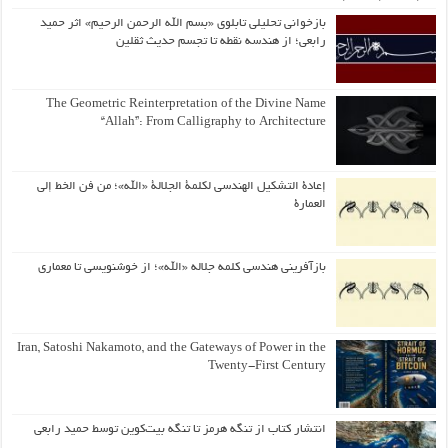
بازخوانی تحلیلی تابلوی «بسم الله الرحمن الرحیم» اثر حمید
رابعی؛ از هندسه نقطه تا تجسم حدیث ثقلین
The Geometric Reinterpretation of the Divine Name
“Allah”: From Calligraphy to Architecture
إعادة التشكيل الهندسي لكلمة الجلالة «الله»؛ من فن الخط إلى
العمارة
بازآفرینی هندسی کلمه جلاله «الله»؛ از خوشنویسی تا معماری
Iran, Satoshi Nakamoto, and the Gateways of Power in the
Twenty-First Century
انتشار کتاب از تنگه هرمز تا تنگه بیت‌کوین توسط حمید رابعی