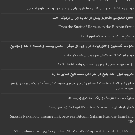
دومین فراخوان بررسی نقش همایش جهانی اربعین در توسعه علوم انسانی
اشاره ساتوشی ناکاموتو بیش از حد به ایران نزدیک است
From the Strait of Hormuz to the Bitcoin Strait
تاریخچه تنگه هرمز یا تنگه اهورامزدا
تحولات فلسطین و خاورمیانه، از زاویه ای دیگر – بخش بیست و هشتم + نقد و توضیح
دو برابر تعداد ساختمان های ویران شده در حلب
رژیم صهیونیستی قبرس را هم می‌خواهد اشغال کند؟
تخریب قبور ائمه بقیع در نظر اهل سنت هیچ مبنایی ندارد
پیام رهبر انقلاب به ملت فلسطین در پی پیروزی مقاومت در جنگ دوازده روزه بر رژیم
صهیونیستی
شلیک ۲۰۰۰ موشک و راکت به صهیونیست‌ها
شمار قربانیان حمله به مدرسه سیدالشهدا به ۸۵ نفر رسید
Satoshi Nakamoto missing link between Bitcoin, Salman Rushdie, Israel and
UK
رمز گشایی از آخرین ترانه و ویدئو کلیپ شیطانی ساسان حیدری ملقب به ساسی مانکن