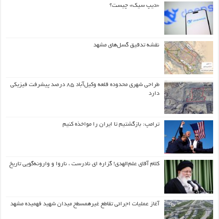
«دیپ سیک» چیست؟
نقشه تدقیق گسل‌های مشهد
طراحی شهری محدوده قلعه وکیل‌آباد ۸۵ درصد پیشرفت فیزیکی
دارد
ترامپ: بازگشتیم تا ایران را مواخذه کنیم
کلام آقای علم‌الهدی! گزاره ای نادرست ، ناروا و وارونه‌گویی تاریخ
آغاز عملیات اجرائی تقاطع غیرهمسطح میدان شهید فهمیده مشهد