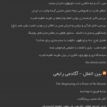
مین ، آب و چه حکایتی است خونبهای دختران میناب
انتقال قدرت یا فروپاشی نرم؟ تحلیل امنیتی آینده ولایت در ایران
بررسی تأثیر فرضیه زن بودن امام دوازدهم بر نظریه «فقیه غایب»
بررسی دلایل قرآنی و روایی و تاریخی مبنی بر امکان زن بودن حضرت ولی عصر (عج)
پاسخگویی و مبارزه با فساد ، سناتور هاولی در مقابل مدیرعامل بوئینگ
تعجیل فرج: دعا برای ظهور، حکومت یا بسترسازی برای عدالت؟
فقیه غایب ، بازی با کلمات یا حقیقتی فراموش شده
سیاستگذاری و چهارچوب فکری در بیان نظریه «فقیه غایب»
the absent jurist
بین الملل – آکادمی رابعی
The Beginning of a Point of No Return
بداية طريقٍ لا عودة منه
آغاز یک مسیر بی‌بازگشت
«دور التجمع العالمي للأربعين في تطوير العلوم الإنسانية».