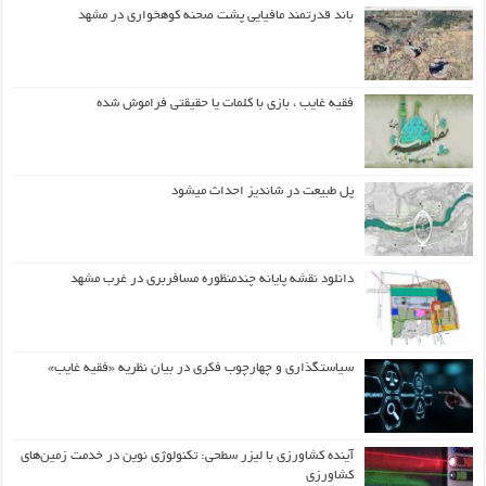
باند قدرتمند مافیایی پشت صحنه کوهخواری در مشهد
فقیه غایب ، بازی با کلمات یا حقیقتی فراموش شده
پل طبیعت در شاندیز احداث میشود
دانلود نقشه پایانه چندمنظوره مسافربری در غرب مشهد
سیاستگذاری و چهارچوب فکری در بیان نظریه «فقیه غایب»
آینده کشاورزی با لیزر سطحی: تکنولوژی نوین در خدمت زمین‌های
کشاورزی