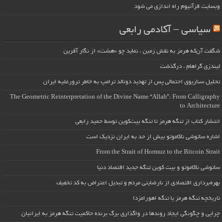
وبسایت قرآنیوم راه اندازی می شود
سیاسی – آکادمی رابعی
شگفت آن‌که هرمز به نقش زمین ، نماید چو «هشت» از نگار آفرین
لیندزی گراهام ، درگذشت
تحلیل سناریوی احتمالی پس از تهدید دونالد ترامپ به خاطر ترورعلیه ایران
The Geometric Reinterpretation of the Divine Name “Allah”: From Calligraphy
to Architecture
انتشار کتاب از تنگه هرمز تا تنگه بیت‌کوین توسط حمید رابعی
اشاره ساتوشی ناکاموتو بیش از حد به ایران نزدیک است
From the Strait of Hormuz to the Bitcoin Strait
ساتوشی ناکاموتو و بیت کوین تنگه جدید اقتصاد دنیا
بهره‌برداری اقتصادی از نارضایتی مردم و تبدیل اعتراض به کد تخفیف
تاریخچه تنگه هرمز یا تنگه اهورامزدا
چرایی و چگونگی ایجاد روندها در واگذاری برگ برنده حاکمیت تنگه هرمز به ایرانیان