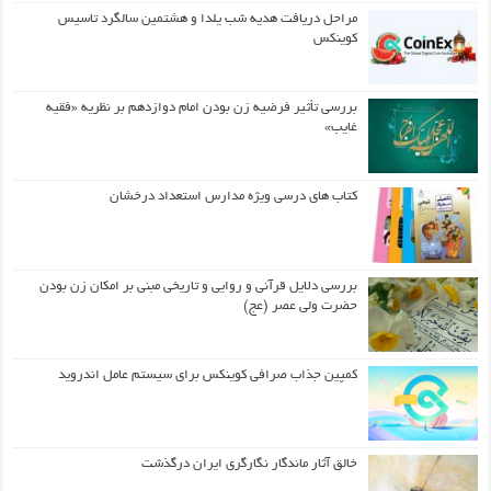
مراحل دریافت هدیه شب یلدا و هشتمین سالگرد تاسیس
کوینکس
بررسی تأثیر فرضیه زن بودن امام دوازدهم بر نظریه «فقیه
غایب»
کتاب های درسی ویژه مدارس استعداد درخشان
بررسی دلایل قرآنی و روایی و تاریخی مبنی بر امکان زن بودن
حضرت ولی عصر (عج)
کمپین جذاب صرافی کوینکس برای سیستم عامل اندروید
خالق آثار ماندگار نگارگری ایران درگذشت