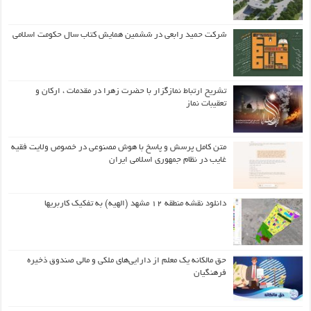
شرکت حمید رابعی در ششمین همایش کتاب سال حکومت اسلامی
تشریح ارتباط نمازگزار با حضرت زهرا در مقدمات ، ارکان و
تعقیبات نماز
متن کامل پرسش و پاسخ با هوش مصنوعی در خصوص ولایت فقیه
غایب در نظام جمهوری اسلامی ایران
دانلود نقشه منطقه ۱۲ مشهد (الهیه) به تفکیک کاربریها
حق مالکانه یک معلم از دارایی‌های ملکی و مالی صندوق ذخیره
فرهنگیان