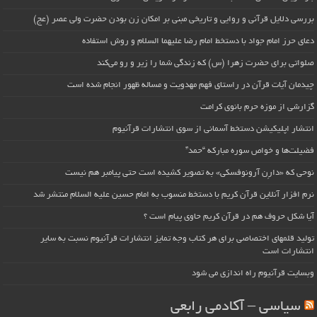
بررسی دلایل قرآنی و روایی و تاریخی مبنی بر امکان زن بودن حضرت ولی عصر (عج)
دعای حرز امام جواد با دستخط امام رضا علیهما السلام و روش استفاده
صلواتی برای حضرت زهرا (س) که زندگی شما را زیر و رو می‌کند
چیدمان آیات قرآن در راستای فهم مهدویت و مساله ظهور انجام شده است
گزارشی از موزه حرم بانوی کرامت
انتشار اپلیکیشن دستخط آسمانی از سوی انتشارات قرآنیوم
فضیلت‌ها و خواص سوره مبارکه “حمد”
نوحی که «دارِن آرونوفسکی» به تصویر کشیده است حتی پیامبر هم نیست
نرم افزار آنلاین قرآن کریم با دستخط منسوب به امام حسین علیه السلام منتشر شد
آیا شکل حروف هم در قرآن کریم حاوی پیام است ؟
تولید قلمهای اختصاصی برای هر کتاب وجه تمایز انتشارات قرآنیوم نسبت به سایر
انتشارات است
وبسایت قرآنیوم راه اندازی می شود
سیاسی – آکادمی رابعی