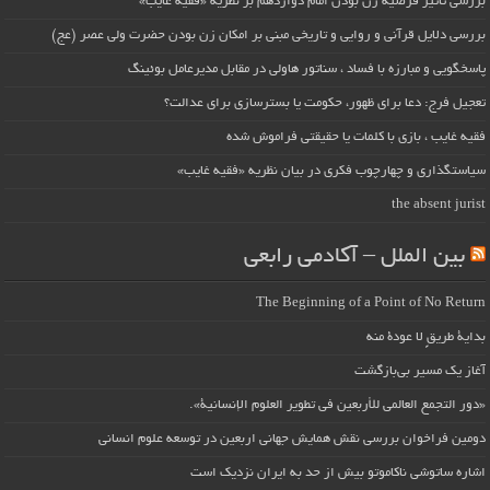
بررسی تأثیر فرضیه زن بودن امام دوازدهم بر نظریه «فقیه غایب»
بررسی دلایل قرآنی و روایی و تاریخی مبنی بر امکان زن بودن حضرت ولی عصر (عج)
پاسخگویی و مبارزه با فساد ، سناتور هاولی در مقابل مدیرعامل بوئینگ
تعجیل فرج: دعا برای ظهور، حکومت یا بسترسازی برای عدالت؟
فقیه غایب ، بازی با کلمات یا حقیقتی فراموش شده
سیاستگذاری و چهارچوب فکری در بیان نظریه «فقیه غایب»
the absent jurist
بین الملل – آکادمی رابعی
The Beginning of a Point of No Return
بداية طريقٍ لا عودة منه
آغاز یک مسیر بی‌بازگشت
«دور التجمع العالمي للأربعين في تطوير العلوم الإنسانية».
دومین فراخوان بررسی نقش همایش جهانی اربعین در توسعه علوم انسانی
اشاره ساتوشی ناکاموتو بیش از حد به ایران نزدیک است