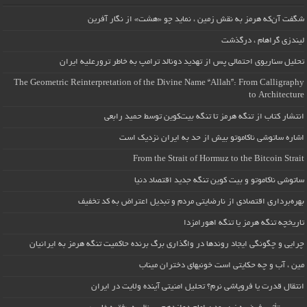
شگفت آن‌که هرمز به نقش زمین ، نماید چو «هشت» از نگار آفرین
لیندزی گراهام ، درگذشت
تحلیل سناریوی احتمالی پس از تهدید دونالد ترامپ به خاطر ترورعلیه ایران
The Geometric Reinterpretation of the Divine Name “Allah”: From Calligraphy
to Architecture
انتشار کتاب از تنگه هرمز تا تنگه بیت‌کوین توسط حمید رابعی
اشاره ساتوشی ناکاموتو بیش از حد به ایران نزدیک است
From the Strait of Hormuz to the Bitcoin Strait
ساتوشی ناکاموتو و بیت کوین تنگه جدید اقتصاد دنیا
بهره‌برداری اقتصادی از نارضایتی مردم و تبدیل اعتراض به کد تخفیف
تاریخچه تنگه هرمز یا تنگه اهورامزدا
چرایی و چگونگی ایجاد روندها در واگذاری برگ برنده حاکمیت تنگه هرمز به ایرانیان
مین ، آب و چه حکایتی است خونبهای دختران میناب
انتقال قدرت یا فروپاشی نرم؟ تحلیل امنیتی آینده ولایت در ایران