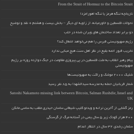
From the Strait of Hormuz to the Bitcoin Strait
تاریخچه تنگه هرمز یا تنگه اهورامزدا
تحولات فلسطین و خاورمیانه، از زاویه ای دیگر – بخش بیست و هشتم + نقد و توضیح
دو برابر تعداد ساختمان های ویران شده در حلب
رژیم صهیونیستی قبرس را هم می‌خواهد اشغال کند؟
تخریب قبور ائمه بقیع در نظر اهل سنت هیچ مبنایی ندارد
پیام رهبر انقلاب به ملت فلسطین در پی پیروزی مقاومت در جنگ دوازده روزه بر رژیم
صهیونیستی
شلیک ۲۰۰۰ موشک و راکت به صهیونیست‌ها
شمار قربانیان حمله به مدرسه سیدالشهدا به ۸۵ نفر رسید
Satoshi Nakamoto missing link between Bitcoin, Salman Rushdie, Israel and
UK
رمز گشایی از آخرین ترانه و ویدئو کلیپ شیطانی ساسان حیدری ملقب به ساسی مانکن
۴۰۰ هزار کودک زیر ۵ سال یمنی در آستانه مرگ از گرسنگی
سلمان رشدی ۳۲ سال در انتظار اعدام