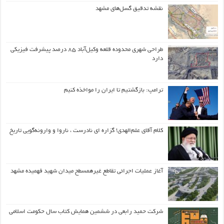
نقشه تدقیق گسل‌های مشهد
طراحی شهری محدوده قلعه وکیل‌آباد ۸۵ درصد پیشرفت فیزیکی
دارد
ترامپ: بازگشتیم تا ایران را مواخذه کنیم
کلام آقای علم‌الهدی! گزاره ای نادرست ، ناروا و وارونه‌گویی تاریخ
آغاز عملیات اجرائی تقاطع غیرهمسطح میدان شهید فهمیده مشهد
شرکت حمید رابعی در ششمین همایش کتاب سال حکومت اسلامی