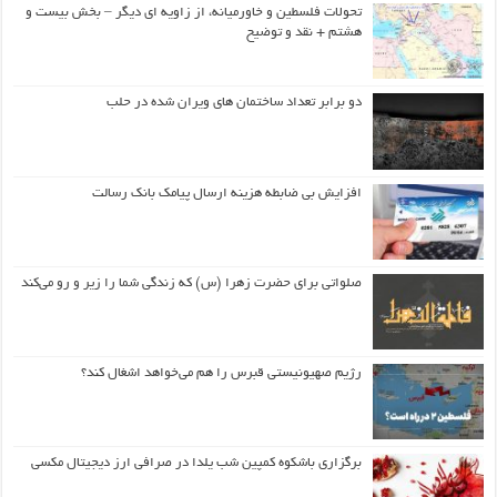
تحولات فلسطین و خاورمیانه، از زاویه ای دیگر – بخش بیست و
هشتم + نقد و توضیح
دو برابر تعداد ساختمان های ویران شده در حلب
افزایش بی ضابطه هزینه ارسال پیامک بانک رسالت
صلواتی برای حضرت زهرا (س) که زندگی شما را زیر و رو می‌کند
رژیم صهیونیستی قبرس را هم می‌خواهد اشغال کند؟
برگزاری باشکوه کمپین شب یلدا در صرافی ارز دیجیتال مکسی