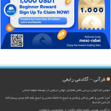
قرآنی – آکادمی رابعی
دومین فراخوان بررسی نقش همایش جهانی اربعین در توسعه علوم انسانی
اُعیذُ نَفسی وَ أهلی وَ مالی وَ وُلدی و جَمیعَ ما تَلحَقُهُ عِنایتی و جَمیعَ نِعَمِ اللّهِ عِندی بِبِسمِ اللّهِ
الرَّحمنِ الرَّحیمِ
بازآفرینی هندسی کلمه جلاله «الله»؛ از خوشنویسی تا معماری