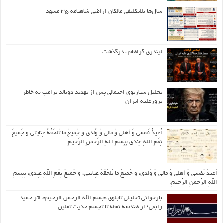
سال‌ها بلاتکلیفی مالکان اراضی شاهنامه ۳۵ مشهد
لیندزی گراهام ، درگذشت
تحلیل سناریوی احتمالی پس از تهدید دونالد ترامپ به خاطر
ترورعلیه ایران
اُعیذُ نَفسی وَ أهلی وَ مالی وَ وُلدی و جَمیعَ ما تَلحَقُهُ عِنایتی و جَمیعَ
نِعَمِ اللّهِ عِندی بِبِسمِ اللّهِ الرَّحمنِ الرَّحیمِ
اُعیذُ نَفسی وَ أهلی وَ مالی وَ وُلدی، و جَمیعَ ما تَلحَقُهُ عِنایتی، و جَمیعَ نِعَمِ اللّهِ عِندی، بِبِسمِ
اللّهِ الرَّحمنِ الرَّحیمِ.
بازخوانی تحلیلی تابلوی «بسم الله الرحمن الرحیم» اثر حمید
رابعی؛ از هندسه نقطه تا تجسم حدیث ثقلین