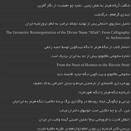
شگفت آن‌که هرمز به نقش زمین ، نماید چو «هشت» از نگار آفرین
لیندزی گراهام ، درگذشت
تحلیل سناریوی احتمالی پس از تهدید دونالد ترامپ به خاطر ترورعلیه ایران
The Geometric Reinterpretation of the Divine Name “Allah”: From Calligraphy
to Architecture
انتشار کتاب از تنگه هرمز تا تنگه بیت‌کوین توسط حمید رابعی
اشاره ساتوشی ناکاموتو بیش از حد به ایران نزدیک است
From the Strait of Hormuz to the Bitcoin Strait
ساتوشی ناکاموتو و بیت کوین تنگه جدید اقتصاد دنیا
بهره‌برداری اقتصادی از نارضایتی مردم و تبدیل اعتراض به کد تخفیف
تاریخچه تنگه هرمز یا تنگه اهورامزدا
چرایی و چگونگی ایجاد روندها در واگذاری برگ برنده حاکمیت تنگه هرمز به ایرانیان
مین ، آب و چه حکایتی است خونبهای دختران میناب
انتقال قدرت یا فروپاشی نرم؟ تحلیل امنیتی آینده ولایت در ایران
بررسی تأثیر فرضیه زن بودن امام دوازدهم بر نظریه «فقیه غایب»