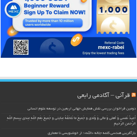
قرآنی – آکادمی رابعی
دومین فراخوان بررسی نقش همایش جهانی اربعین در توسعه علوم انسانی
اُعیذُ نَفسی وَ أهلی وَ مالی وَ وُلدی و جَمیعَ ما تَلحَقُهُ عِنایتی و جَمیعَ نِعَمِ اللّهِ عِندی بِبِسمِ اللّهِ
الرَّحمنِ الرَّحیمِ
بازآفرینی هندسی کلمه جلاله «الله»؛ از خوشنویسی تا معماری