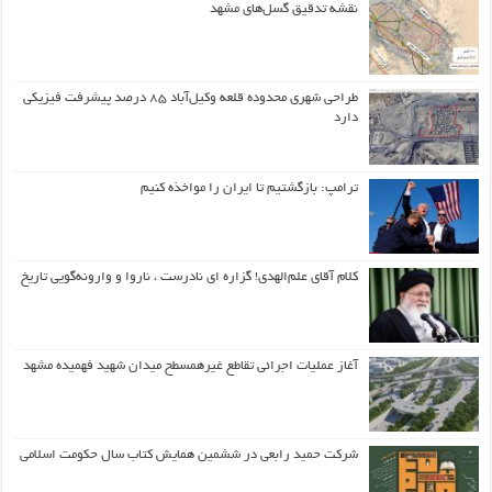
نقشه تدقیق گسل‌های مشهد
طراحی شهری محدوده قلعه وکیل‌آباد ۸۵ درصد پیشرفت فیزیکی
دارد
ترامپ: بازگشتیم تا ایران را مواخذه کنیم
کلام آقای علم‌الهدی! گزاره ای نادرست ، ناروا و وارونه‌گویی تاریخ
آغاز عملیات اجرائی تقاطع غیرهمسطح میدان شهید فهمیده مشهد
شرکت حمید رابعی در ششمین همایش کتاب سال حکومت اسلامی