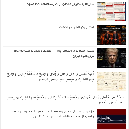
سال‌ها بلاتکلیفی مالکان اراضی شاهنامه ۳۵ مشهد
لیندزی گراهام ، درگذشت
تحلیل سناریوی احتمالی پس از تهدید دونالد ترامپ به خاطر
ترورعلیه ایران
اُعیذُ نَفسی وَ أهلی وَ مالی وَ وُلدی و جَمیعَ ما تَلحَقُهُ عِنایتی و جَمیعَ
نِعَمِ اللّهِ عِندی بِبِسمِ اللّهِ الرَّحمنِ الرَّحیمِ
اُعیذُ نَفسی وَ أهلی وَ مالی وَ وُلدی، و جَمیعَ ما تَلحَقُهُ عِنایتی، و جَمیعَ نِعَمِ اللّهِ عِندی، بِبِسمِ
اللّهِ الرَّحمنِ الرَّحیمِ.
بازخوانی تحلیلی تابلوی «بسم الله الرحمن الرحیم» اثر حمید
رابعی؛ از هندسه نقطه تا تجسم حدیث ثقلین