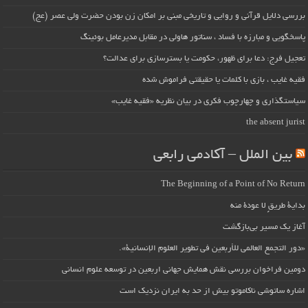
بررسی دلایل قرآنی و روایی و تاریخی مبنی بر امکان زن بودن حضرت ولی عصر (عج)
پاسخگویی و مبارزه با فساد ، سناتور هاولی در مقابل مدیرعامل بوئینگ
تعجیل فرج: دعا برای ظهور، حکومت یا بسترسازی برای عدالت؟
فقیه غایب ، بازی با کلمات یا حقیقتی فراموش شده
سیاستگذاری و چهارچوب فکری در بیان نظریه «فقیه غایب»
the absent jurist
بین الملل – آکادمی رابعی
The Beginning of a Point of No Return
بداية طريقٍ لا عودة منه
آغاز یک مسیر بی‌بازگشت
«دور التجمع العالمي للأربعين في تطوير العلوم الإنسانية».
دومین فراخوان بررسی نقش همایش جهانی اربعین در توسعه علوم انسانی
اشاره ساتوشی ناکاموتو بیش از حد به ایران نزدیک است