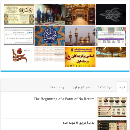
تازه
پرخواننده
نظر کاربران
برچسب ها
The Beginning of a Point of No Return
بداية طريقٍ لا عودة منه