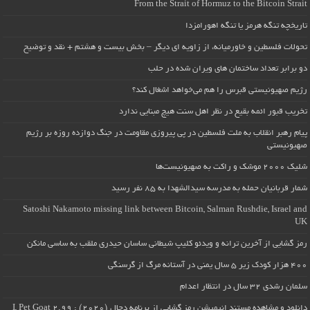
From the Strait of Hormuz to the Bitcoin Strait
تاریخچه تنگه هرمز یا تنگه اهورامزدا
تحولات فلسطین و خاورمیانه، از زاویه ای دیگر – بخش بیست و هشتم + نقد و توضیح
دو برابر تعداد ساختمان های ویران شده در حلب
رژیم صهیونیستی قبرس را هم می‌خواهد اشغال کند؟
تخریب قبور ائمه بقیع در نظر اهل سنت هیچ مبنایی ندارد
پیام رهبر انقلاب به ملت فلسطین در پی پیروزی مقاومت در جنگ دوازده روزه بر رژیم
صهیونیستی
شلیک ۲۰۰۰ موشک و راکت به صهیونیست‌ها
شمار قربانیان حمله به مدرسه سیدالشهدا به ۸۵ نفر رسید
Satoshi Nakamoto missing link between Bitcoin, Salman Rushdie, Israel and
UK
رمز گشایی از آخرین ترانه و ویدئو کلیپ شیطانی ساسان حیدری ملقب به ساسی مانکن
۴۰۰ هزار کودک زیر ۵ سال یمنی در آستانه مرگ از گرسنگی
سلمان رشدی ۳۲ سال در انتظار اعدام
دانلود و مشاهده مستند انیمیشن رمز گشایی از برنامه دجال (۲۰۲۰) : I, Pet Goat 2.99