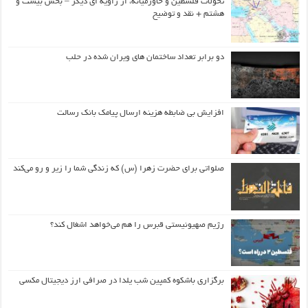
تحولات فلسطین و خاورمیانه، از زاویه ای دیگر – بخش بیست و
هشتم + نقد و توضیح
دو برابر تعداد ساختمان های ویران شده در حلب
افزایش بی ضابطه هزینه ارسال پیامک بانک رسالت
صلواتی برای حضرت زهرا (س) که زندگی شما را زیر و رو می‌کند
رژیم صهیونیستی قبرس را هم می‌خواهد اشغال کند؟
برگزاری باشکوه کمپین شب یلدا در صرافی ارز دیجیتال مکسی