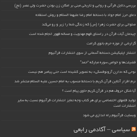
بررسی دلایل قرآنی و روایی و تاریخی مبنی بر امکان زن بودن حضرت ولی عصر (عج)
دعای حرز امام جواد با دستخط امام رضا علیهما السلام و روش استفاده
صلواتی برای حضرت زهرا (س) که زندگی شما را زیر و رو می‌کند
چیدمان آیات قرآن در راستای فهم مهدویت و مساله ظهور انجام شده است
گزارشی از موزه حرم بانوی کرامت
انتشار اپلیکیشن دستخط آسمانی از سوی انتشارات قرآنیوم
فضیلت‌ها و خواص سوره مبارکه “حمد”
نوحی که «دارِن آرونوفسکی» به تصویر کشیده است حتی پیامبر هم نیست
نرم افزار آنلاین قرآن کریم با دستخط منسوب به امام حسین علیه السلام منتشر شد
آیا شکل حروف هم در قرآن کریم حاوی پیام است ؟
تولید قلمهای اختصاصی برای هر کتاب وجه تمایز انتشارات قرآنیوم نسبت به سایر
انتشارات است
وبسایت قرآنیوم راه اندازی می شود
سیاسی – آکادمی رابعی