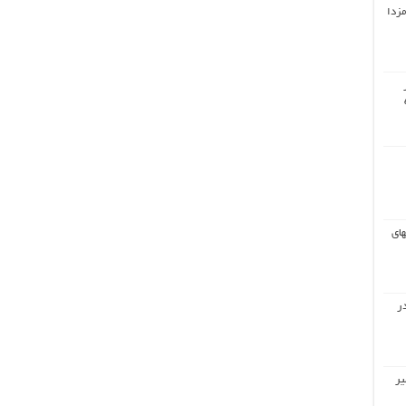
مزدا
های
ر
یر