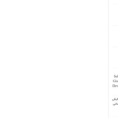
Su
Glo
Dev
ایش
انی