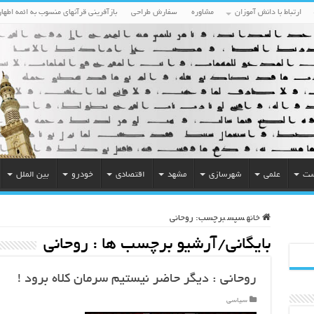
ارتباط با دانش آموزان
مشاوره
سفارش طراحی
بازآفرینی قرآنهای منسوب به ائمه اطهار
ست
علمی
شهرسازی
مشهد
اقتصادی
خودرو
بین الملل
خانه
سپس
برچسب:
روحانی
بایگانی/آرشیو برچسب ها :
روحانی
روحانی : دیگر حاضر نیستیم سرمان کلاه برود !
سیاسی