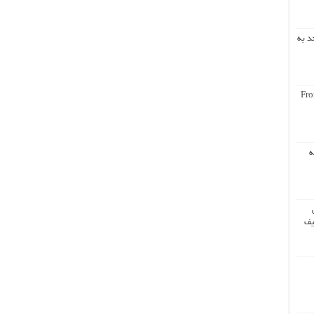
د به
Fro
ه
یف