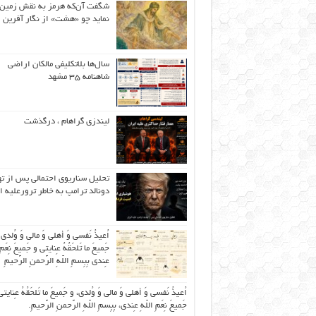
شگفت آن‌که هرمز به نقش زمین 
نماید چو «هشت» از نگار آفرین
سال‌ها بلاتکلیفی مالکان اراضی
شاهنامه ۳۵ مشهد
لیندزی گراهام ، درگذشت
تحلیل سناریوی احتمالی پس از ت
دونالد ترامپ به خاطر ترورعلیه ا
اُعیذُ نَفسی وَ أهلی وَ مالی وَ وُلدی
جَمیعَ ما تَلحَقُهُ عِنایتی و جَمیعَ نِعَمِ 
عِندی بِبِسمِ اللّهِ الرَّحمنِ الرَّحیمِ
اُعیذُ نَفسی وَ أهلی وَ مالی وَ وُلدی، و جَمیعَ ما تَلحَقُهُ عِنایتی
جَمیعَ نِعَمِ اللّهِ عِندی، بِبِسمِ اللّهِ الرَّحمنِ الرَّحیمِ.