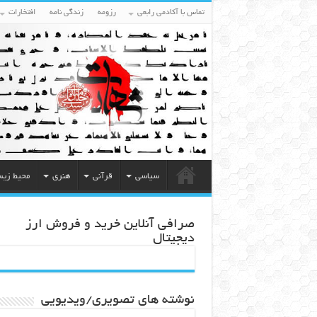
تماس با آکادمی رابعی
رزومه
زندگی نامه
افتخارات
سیاسی
قرآنی
هنری
محیط زی
صرافی آنلاین خرید و فروش ارز
دیجیتال
نوشته های تصویری/ویدیویی