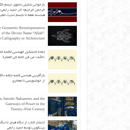
بازخوانی تحلیلی تابلوی «بسم الل
الرحمن الرحیم» اثر حمید رابعی؛ 
هندسه نقطه تا تجسم حدیث ثقلی
 Geometric Reinterpretation
of the Divine Name “Allah”:
 Calligraphy to Architecture
إعادة التشكيل الهندسي لكلمة الج
«الله»؛ من فن الخط إلى العمارة
بازآفرینی هندسی کلمه جلاله «الل
از خوشنویسی تا معماری
an, Satoshi Nakamoto, and the
Gateways of Power in the
Twenty-First Century
انتشار کتاب از تنگه هرمز تا تنگه
بیت‌کوین توسط حمید رابعی