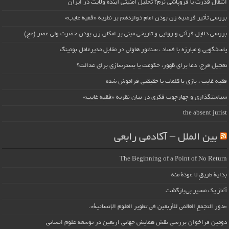
انتقال قدرت یا فروپاشی نرم؟ تحلیل امنیتی آینده ولایت در ایران
بررسی تأثیر فرضیه زن بودن امام دوازدهم بر نظریه «فقیه غایب»
بررسی دلایل قرآنی و روایی و تاریخی مبنی بر امکان زن بودن حضرت ولی عصر (عج)
پاسخگویی و مبارزه با فساد ، سناتور هاولی در مقابل مدیرعامل بوئینگ
تعجیل فرج: دعا برای ظهور، حکومت یا بسترسازی برای عدالت؟
فقیه غایب ، بازی با کلمات یا حقیقتی فراموش شده
سیاستگذاری و چهارچوب فکری در بیان نظریه «فقیه غایب»
the absent jurist
بین الملل – آکادمی رابعی
The Beginning of a Point of No Return
بداية طريقٍ لا عودة منه
آغاز یک مسیر بی‌بازگشت
«دور التجمع العالمي للأربعين في تطوير العلوم الإنسانية».
دومین فراخوان بررسی نقش همایش جهانی اربعین در توسعه علوم انسانی