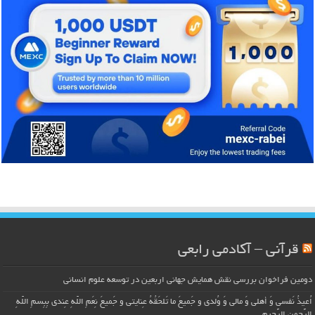
قرآنی – آکادمی رابعی
دومین فراخوان بررسی نقش همایش جهانی اربعین در توسعه علوم انسانی
اُعیذُ نَفسی وَ أهلی وَ مالی وَ وُلدی و جَمیعَ ما تَلحَقُهُ عِنایتی و جَمیعَ نِعَمِ اللّهِ عِندی بِبِسمِ اللّهِ
الرَّحمنِ الرَّحیمِ