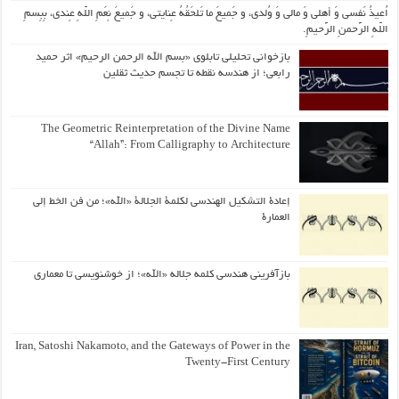
اُعیذُ نَفسی وَ أهلی وَ مالی وَ وُلدی، و جَمیعَ ما تَلحَقُهُ عِنایتی، و جَمیعَ نِعَمِ اللّهِ عِندی، بِبِسمِ
اللّهِ الرَّحمنِ الرَّحیمِ.
بازخوانی تحلیلی تابلوی «بسم الله الرحمن الرحیم» اثر حمید
رابعی؛ از هندسه نقطه تا تجسم حدیث ثقلین
The Geometric Reinterpretation of the Divine Name
“Allah”: From Calligraphy to Architecture
إعادة التشكيل الهندسي لكلمة الجلالة «الله»؛ من فن الخط إلى
العمارة
بازآفرینی هندسی کلمه جلاله «الله»؛ از خوشنویسی تا معماری
Iran, Satoshi Nakamoto, and the Gateways of Power in the
Twenty-First Century