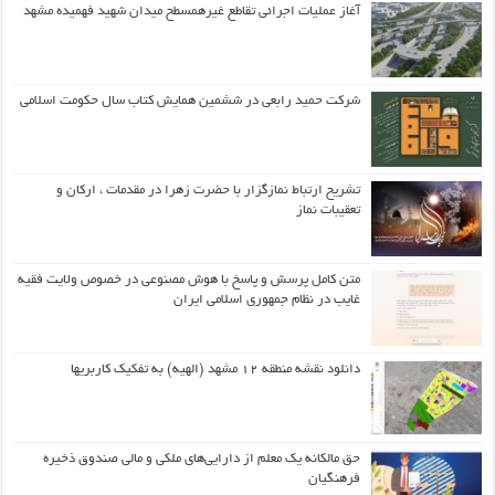
آغاز عملیات اجرائی تقاطع غیرهمسطح میدان شهید فهمیده مشهد
شرکت حمید رابعی در ششمین همایش کتاب سال حکومت اسلامی
تشریح ارتباط نمازگزار با حضرت زهرا در مقدمات ، ارکان و
تعقیبات نماز
متن کامل پرسش و پاسخ با هوش مصنوعی در خصوص ولایت فقیه
غایب در نظام جمهوری اسلامی ایران
دانلود نقشه منطقه ۱۲ مشهد (الهیه) به تفکیک کاربریها
حق مالکانه یک معلم از دارایی‌های ملکی و مالی صندوق ذخیره
فرهنگیان