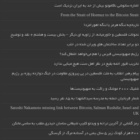
اشاره ساتوشی ناکاموتو بیش از حد به ایران نزدیک است
From the Strait of Hormuz to the Bitcoin Strait
تاریخچه تنگه هرمز یا تنگه اهورامزدا
تحولات فلسطین و خاورمیانه، از زاویه ای دیگر – بخش بیست و هشتم + نقد و توضیح
دو برابر تعداد ساختمان های ویران شده در حلب
رژیم صهیونیستی قبرس را هم می‌خواهد اشغال کند؟
تخریب قبور ائمه بقیع در نظر اهل سنت هیچ مبنایی ندارد
پیام رهبر انقلاب به ملت فلسطین در پی پیروزی مقاومت در جنگ دوازده روزه بر رژیم
صهیونیستی
شلیک ۲۰۰۰ موشک و راکت به صهیونیست‌ها
شمار قربانیان حمله به مدرسه سیدالشهدا به ۸۵ نفر رسید
Satoshi Nakamoto missing link between Bitcoin, Salman Rushdie, Israel and
UK
رمز گشایی از آخرین ترانه و ویدئو کلیپ شیطانی ساسان حیدری ملقب به ساسی مانکن
۴۰۰ هزار کودک زیر ۵ سال یمنی در آستانه مرگ از گرسنگی