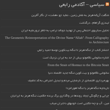
سیاسی – آکادمی رابعی
شگفت آن‌که هرمز به نقش زمین ، نماید چو «هشت» از نگار آفرین
لیندزی گراهام ، درگذشت
تحلیل سناریوی احتمالی پس از تهدید دونالد ترامپ به خاطر ترورعلیه ایران
The Geometric Reinterpretation of the Divine Name “Allah”: From Calligraphy
to Architecture
انتشار کتاب از تنگه هرمز تا تنگه بیت‌کوین توسط حمید رابعی
اشاره ساتوشی ناکاموتو بیش از حد به ایران نزدیک است
From the Strait of Hormuz to the Bitcoin Strait
ساتوشی ناکاموتو و بیت کوین تنگه جدید اقتصاد دنیا
بهره‌برداری اقتصادی از نارضایتی مردم و تبدیل اعتراض به کد تخفیف
تاریخچه تنگه هرمز یا تنگه اهورامزدا
چرایی و چگونگی ایجاد روندها در واگذاری برگ برنده حاکمیت تنگه هرمز به ایرانیان
مین ، آب و چه حکایتی است خونبهای دختران میناب