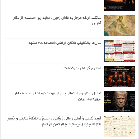
شگفت آن‌که هرمز به نقش زمین ، نماید چو «هشت» از نگار
آفرین
سال‌ها بلاتکلیفی مالکان اراضی شاهنامه ۳۵ مشهد
لیندزی گراهام ، درگذشت
تحلیل سناریوی احتمالی پس از تهدید دونالد ترامپ به خاطر
ترورعلیه ایران
اُعیذُ نَفسی وَ أهلی وَ مالی وَ وُلدی و جَمیعَ ما تَلحَقُهُ عِنایتی و جَمیعَ
نِعَمِ اللّهِ عِندی بِبِسمِ اللّهِ الرَّحمنِ الرَّحیمِ