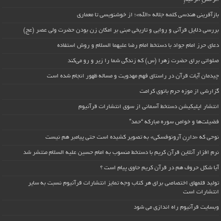
بازآفرینی هندسی کلمه جلاله «الله»؛ از خوشنویسی تا معماری
بررسی دلایل قرآنی و روایی و تاریخی مبنی بر امکان زن بودن حضرت ولی عصر (عج)
دعای حرز امام جواد با دستخط امام رضا علیهما السلام و روش استفاده
صلواتی برای حضرت زهرا (س) که زندگی شما را زیر و رو می‌کند
چیدمان آیات قرآن در راستای فهم مهدویت و مساله ظهور انجام شده است
گزارشی از موزه حرم بانوی کرامت
انتشار اپلیکیشن دستخط آسمانی از سوی انتشارات قرآنیوم
فضیلت‌ها و خواص سوره مبارکه “حمد”
نوحی که «دارِن آرونوفسکی» به تصویر کشیده است حتی پیامبر هم نیست
نرم افزار آنلاین قرآن کریم با دستخط منسوب به امام حسین علیه السلام منتشر شد
آیا شکل حروف هم در قرآن کریم حاوی پیام است ؟
تولید قلمهای اختصاصی برای هر کتاب وجه تمایز انتشارات قرآنیوم نسبت به سایر
انتشارات است
وبسایت قرآنیوم راه اندازی می شود