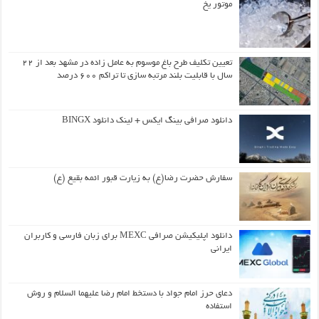
موتور یخ
تعیین تکلیف طرح باغ موسوم به عامل زاده در مشهد بعد از ۲۲
سال با قابلیت بلند مرتبه سازی تا تراکم ۶۰۰ درصد
دانلود صرافی بینگ ایکس + لینک دانلود BINGX
سفارش حضرت رضا(ع) به زیارت قبور ائمه بقیع (ع)
دانلود اپلیکیشن صرافی MEXC برای زبان فارسی و کاربران
ایرانی
دعای حرز امام جواد با دستخط امام رضا علیهما السلام و روش
استفاده