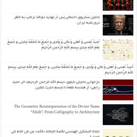
تحلیل سناریوی احتمالی پس از تهدید دونالد ترامپ به خاطر
ترورعلیه ایران
اُعیذُ نَفسی وَ أهلی وَ مالی وَ وُلدی و جَمیعَ ما تَلحَقُهُ عِنایتی و جَمیعَ
نِعَمِ اللّهِ عِندی بِبِسمِ اللّهِ الرَّحمنِ الرَّحیمِ
اُعیذُ نَفسی وَ أهلی وَ مالی وَ وُلدی، و جَمیعَ ما تَلحَقُهُ عِنایتی، و جَمیعَ نِعَمِ اللّهِ عِندی، بِبِسمِ
اللّهِ الرَّحمنِ الرَّحیمِ.
بازخوانی تحلیلی تابلوی «بسم الله الرحمن الرحیم» اثر حمید
رابعی؛ از هندسه نقطه تا تجسم حدیث ثقلین
The Geometric Reinterpretation of the Divine Name
“Allah”: From Calligraphy to Architecture
إعادة التشكيل الهندسي لكلمة الجلالة «الله»؛ من فن الخط إلى