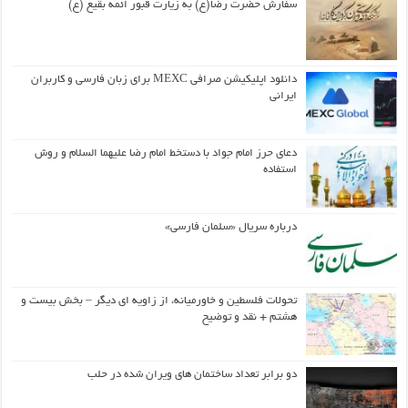
سفارش حضرت رضا(ع) به زیارت قبور ائمه بقیع (ع)
دانلود اپلیکیشن صرافی MEXC برای زبان فارسی و کاربران
ایرانی
دعای حرز امام جواد با دستخط امام رضا علیهما السلام و روش
استفاده
درباره سریال «سلمان فارسی»
تحولات فلسطین و خاورمیانه، از زاویه ای دیگر – بخش بیست و
هشتم + نقد و توضیح
دو برابر تعداد ساختمان های ویران شده در حلب