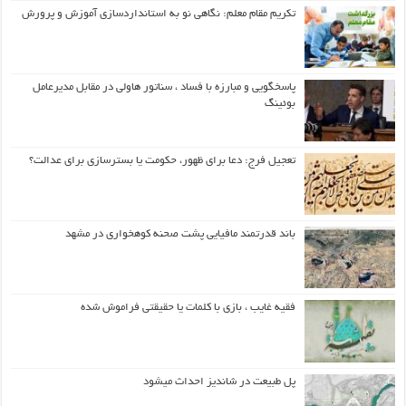
تکریم مقام معلم: نگاهی نو به استانداردسازی آموزش و پرورش
پاسخگویی و مبارزه با فساد ، سناتور هاولی در مقابل مدیرعامل
بوئینگ
تعجیل فرج: دعا برای ظهور، حکومت یا بسترسازی برای عدالت؟
باند قدرتمند مافیایی پشت صحنه کوهخواری در مشهد
فقیه غایب ، بازی با کلمات یا حقیقتی فراموش شده
پل طبیعت در شاندیز احداث میشود