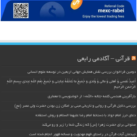
قرآنی – آکادمی رابعی
دومین فراخوان بررسی نقش همایش جهانی اربعین در توسعه علوم انسانی
اُعیذُ نَفسی وَ أهلی وَ مالی وَ وُلدی و جَمیعَ ما تَلحَقُهُ عِنایتی و جَمیعَ نِعَمِ اللّهِ عِندی بِبِسمِ اللّهِ
الرَّحمنِ الرَّحیمِ
بازآفرینی هندسی کلمه جلاله «الله»؛ از خوشنویسی تا معماری
بررسی دلایل قرآنی و روایی و تاریخی مبنی بر امکان زن بودن حضرت ولی عصر (عج)
دعای حرز امام جواد با دستخط امام رضا علیهما السلام و روش استفاده
صلواتی برای حضرت زهرا (س) که زندگی شما را زیر و رو می‌کند
چیدمان آیات قرآن در راستای فهم مهدویت و مساله ظهور انجام شده است