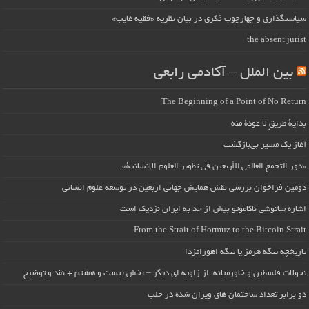
سیاستگذاری و چهارچوب فکری در بیان نظریه «فقیه غایب»
the absent jurist
بین الملل – آکادمی رابعی
The Beginning of a Point of No Return
بداية طريقٍ لا عودة منه
آغاز یک مسیر بی‌بازگشت
«دور التجمع العالمي للأربعين في تطوير العلوم الإنسانية».
دومین فراخوان بررسی نقش همایش جهانی اربعین در توسعه علوم انسانی
اشاره ساتوشی ناکاموتو بیش از حد به ایران نزدیک است
From the Strait of Hormuz to the Bitcoin Strait
تاریخچه تنگه هرمز یا تنگه اهورامزدا
تحولات فلسطین و خاورمیانه، از زاویه ای دیگر – بخش بیست و هشتم + نقد و توضیح
دو برابر تعداد ساختمان های ویران شده در حلب