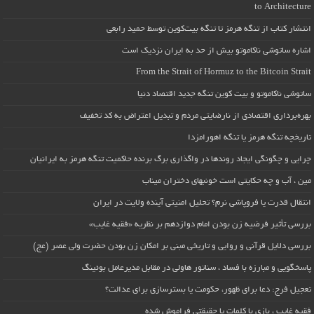
to Architecture
انتشار کتاب از تنگه هرمز تا تنگه بیت‌کوین توسط حمید رابعی
اشاره ساتوشی ناکاموتو بیش از حد به ایران نزدیک است
From the Strait of Hormuz to the Bitcoin Strait
ساتوشی ناکاموتو و بیت کوین تنگه جدید اقتصاد دنیا
بهره‌برداری اقتصادی از نارضایتی مردم و تبدیل اعتراض به کد تخفیف
تاریخچه تنگه هرمز یا تنگه اهورامزدا
چرایی و چگونگی ایجاد روندها در واگذاری برگ برنده حاکمیت تنگه هرمز به ایرانیان
مین ، آب و چه حکایتی است خونبهای دختران میناب
انتقال قدرت یا فروپاشی نرم؟ تحلیل امنیتی آینده ولایت در ایران
بررسی تأثیر فرضیه زن بودن امام دوازدهم بر نظریه «فقیه غایب»
بررسی دلایل قرآنی و روایی و تاریخی مبنی بر امکان زن بودن حضرت ولی عصر (عج)
پاسخگویی و مبارزه با فساد ، سناتور هاولی در مقابل مدیرعامل بوئینگ
تعجیل فرج: دعا برای ظهور، حکومت یا بسترسازی برای عدالت؟
فقیه غایب ، بازی با کلمات یا حقیقتی فراموش شده