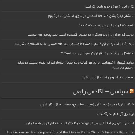
گزارشی از موزه حرم بانوی کرامت
انتشار اپلیکیشن دستخط آسمانی از سوی انتشارات قرآنیوم
فضیلت‌ها و خواص سوره مبارکه “حمد”
نوحی که «دارِن آرونوفسکی» به تصویر کشیده است حتی پیامبر هم نیست
نرم افزار آنلاین قرآن کریم با دستخط منسوب به امام حسین علیه السلام منتشر شد
آیا شکل حروف هم در قرآن کریم حاوی پیام است ؟
تولید قلمهای اختصاصی برای هر کتاب وجه تمایز انتشارات قرآنیوم نسبت به سایر
انتشارات است
وبسایت قرآنیوم راه اندازی می شود
سیاسی – آکادمی رابعی
شگفت آن‌که هرمز به نقش زمین ، نماید چو «هشت» از نگار آفرین
لیندزی گراهام ، درگذشت
تحلیل سناریوی احتمالی پس از تهدید دونالد ترامپ به خاطر ترورعلیه ایران
The Geometric Reinterpretation of the Divine Name “Allah”: From Calligraphy