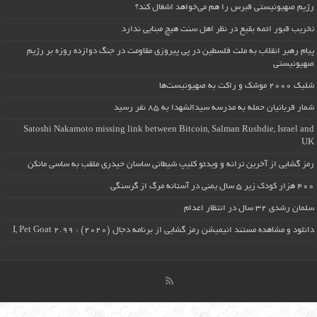
رژیم صهیونیستی قبرس را هم می‌خواهد اشغال کند؟
تخریب قبور ائمه بقیع در نظر اهل سنت هیچ مبنایی ندارد
پیام رهبر انقلاب به ملت فلسطین در پی پیروزی مقاومت در جنگ دوازده روزه بر رژیم
صهیونیستی
شلیک ۲۰۰۰ موشک و راکت به صهیونیست‌ها
شمار قربانیان حمله به مدرسه سیدالشهدا به ۸۵ نفر رسید
Satoshi Nakamoto missing link between Bitcoin, Salman Rushdie, Israel and
UK
رمز گشایی از آخرین ترانه و ویدئو کلیپ شیطانی ساسان حیدری ملقب به ساسی مانکن
۴۰۰ هزار کودک زیر ۵ سال یمنی در آستانه مرگ از گرسنگی
سلمان رشدی ۳۲ سال در انتظار اعدام
دانلود و مشاهده مستند انیمیشن رمز گشایی از برنامه دجال (۲۰۲۰) : I, Pet Goat 2.99