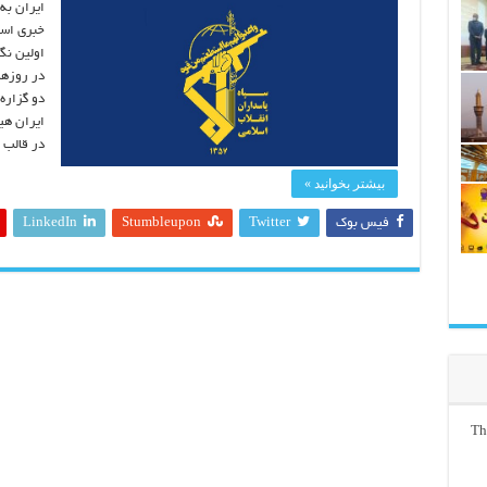
ایران به 
خبری است
در روزها
دو گزاره
ایران هی
در قالب 
بیشتر بخوانید »
فیس بوک
Twitter
Stumbleupon
LinkedIn
Th