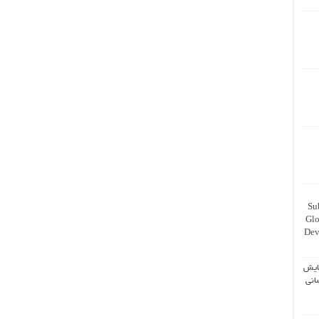
Su
Glo
Dev
ایش
انی