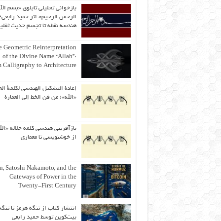
بازخوانی تحلیلی تابلوی «بسم الل
الرحمن الرحیم» اثر حمید رابعی؛ 
هندسه نقطه تا تجسم حدیث ثقلی
 Geometric Reinterpretation
of the Divine Name “Allah”:
 Calligraphy to Architecture
إعادة التشكيل الهندسي لكلمة الج
«الله»؛ من فن الخط إلى العمارة
بازآفرینی هندسی کلمه جلاله «الل
از خوشنویسی تا معماری
an, Satoshi Nakamoto, and the
Gateways of Power in the
Twenty-First Century
انتشار کتاب از تنگه هرمز تا تنگه
بیت‌کوین توسط حمید رابعی