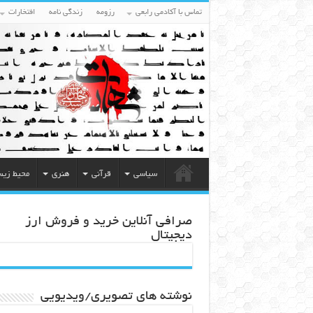
تماس با آکادمی رابعی
رزومه
زندگی نامه
افتخارات
سیاسی
قرآنی
هنری
محیط زی
صرافی آنلاین خرید و فروش ارز
دیجیتال
نوشته های تصویری/ویدیویی