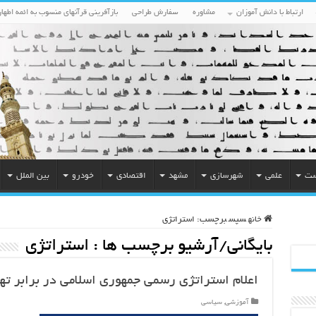
ارتباط با دانش آموزان
مشاوره
سفارش طراحی
بازآفرینی قرآنهای منسوب به ائمه اطهار
ست
علمی
شهرسازی
مشهد
اقتصادی
خودرو
بین الملل
خانه
سپس
برچسب:
استراتژی
بایگانی/آرشیو برچسب ها :
استراتژی
اعلام استراتژی رسمی جمهوری اسلامی در برابر ته
آموزشی
,
سیاسی