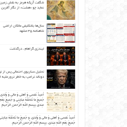
شگفت آن‌که هرمز به نقش زمین 
نماید چو «هشت» از نگار آفرین
سال‌ها بلاتکلیفی مالکان اراضی
شاهنامه ۳۵ مشهد
لیندزی گراهام ، درگذشت
تحلیل سناریوی احتمالی پس از ت
دونالد ترامپ به خاطر ترورعلیه ا
اُعیذُ نَفسی وَ أهلی وَ مالی وَ وُلدی
جَمیعَ ما تَلحَقُهُ عِنایتی و جَمیعَ نِعَمِ 
عِندی بِبِسمِ اللّهِ الرَّحمنِ الرَّحیمِ
اُعیذُ نَفسی وَ أهلی وَ مالی وَ وُلدی، و جَمیعَ ما تَلحَقُهُ عِنایتی
جَمیعَ نِعَمِ اللّهِ عِندی، بِبِسمِ اللّهِ الرَّحمنِ الرَّحیمِ.