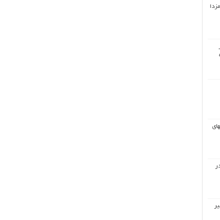
مزدا
های
ر
یر