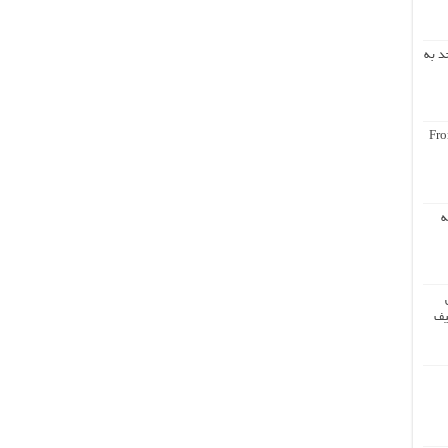
د به
Fro
ه
یف