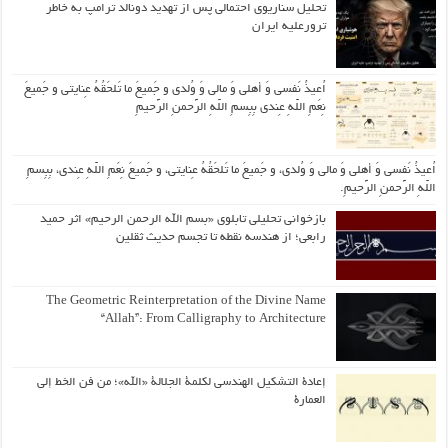
تحلیل سناریوی احتمالی پس از تهدید دونالد ترامپ به خاطر
ترورعلیه ایران
اُعیذُ نَفسی وَ أهلی وَ مالی وَ وُلدی و جَمیعَ ما تَلحَقُهُ عِنایتی و جَمیعَ
نِعَمِ اللّهِ عِندی بِبِسمِ اللّهِ الرَّحمنِ الرَّحیمِ
اُعیذُ نَفسی وَ أهلی وَ مالی وَ وُلدی، و جَمیعَ ما تَلحَقُهُ عِنایتی، و جَمیعَ نِعَمِ اللّهِ عِندی، بِبِسمِ
اللّهِ الرَّحمنِ الرَّحیمِ.
بازخوانی تحلیلی تابلوی «بسم الله الرحمن الرحیم» اثر حمید
رابعی؛ از هندسه نقطه تا تجسم حدیث ثقلین
The Geometric Reinterpretation of the Divine Name
“Allah”: From Calligraphy to Architecture
إعادة التشكيل الهندسي لكلمة الجلالة «الله»؛ من فن الخط إلى
العمارة