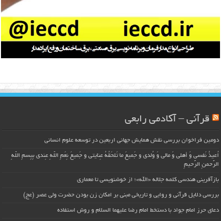
قرآنی – آکادمی رابعی
دومین فراخوان بررسی نقش همایش جهانی اربعین در توسعه علوم انسانی
اُعیذُ نَفسی وَ أهلی وَ مالی وَ وُلدی و جَمیعَ ما تَلحَقُهُ عِنایتی و جَمیعَ نِعَمِ اللّهِ عِندی بِبِسمِ اللّهِ
الرَّحمنِ الرَّحیمِ
بازآفرینی هندسی کلمه جلاله «الله»؛ از خوشنویسی تا معماری
بررسی دلایل قرآنی و روایی و تاریخی مبنی بر امکان زن بودن حضرت ولی عصر (عج)
دعای حرز امام جواد با دستخط امام رضا علیهما السلام و روش استفاده