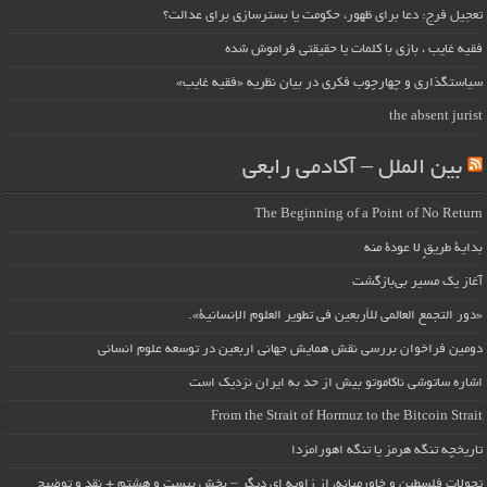
تعجیل فرج: دعا برای ظهور، حکومت یا بسترسازی برای عدالت؟
فقیه غایب ، بازی با کلمات یا حقیقتی فراموش شده
سیاستگذاری و چهارچوب فکری در بیان نظریه «فقیه غایب»
the absent jurist
بین الملل – آکادمی رابعی
The Beginning of a Point of No Return
بداية طريقٍ لا عودة منه
آغاز یک مسیر بی‌بازگشت
«دور التجمع العالمي للأربعين في تطوير العلوم الإنسانية».
دومین فراخوان بررسی نقش همایش جهانی اربعین در توسعه علوم انسانی
اشاره ساتوشی ناکاموتو بیش از حد به ایران نزدیک است
From the Strait of Hormuz to the Bitcoin Strait
تاریخچه تنگه هرمز یا تنگه اهورامزدا
تحولات فلسطین و خاورمیانه، از زاویه ای دیگر – بخش بیست و هشتم + نقد و توضیح