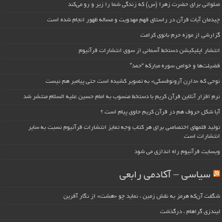
صلواتی برای حضرت زهرا (س) که زندگی شما را زیر و رو می‌کند
چیدمان آیات قرآن در راستای فهم مهدویت و مساله ظهور انجام شده است
گزارشی از موزه حرم بانوی کرامت
انتشار اپلیکیشن دستخط آسمانی از سوی انتشارات قرآنیوم
فضیلت‌ها و خواص سوره مبارکه “حمد”
نوحی که «دارِن آرونوفسکی» به تصویر کشیده است حتی پیامبر هم نیست
نرم افزار آنلاین قرآن کریم با دستخط منسوب به امام حسین علیه السلام منتشر شد
آیا شکل حروف هم در قرآن کریم حاوی پیام است ؟
تولید قلمهای اختصاصی برای هر کتاب وجه تمایز انتشارات قرآنیوم نسبت به سایر
انتشارات است
وبسایت قرآنیوم راه اندازی می شود
سیاسی – آکادمی رابعی
شگفت آن‌که هرمز به نقش زمین ، نماید چو «هشت» از نگار آفرین
لیندزی گراهام ، درگذشت