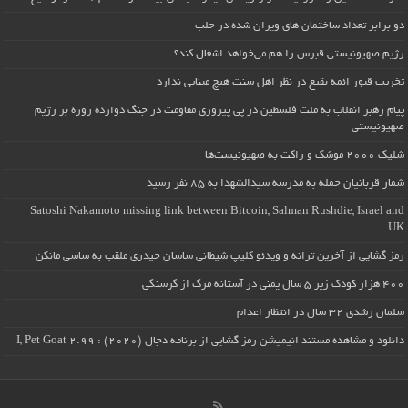
دو برابر تعداد ساختمان های ویران شده در حلب
رژیم صهیونیستی قبرس را هم می‌خواهد اشغال کند؟
تخریب قبور ائمه بقیع در نظر اهل سنت هیچ مبنایی ندارد
پیام رهبر انقلاب به ملت فلسطین در پی پیروزی مقاومت در جنگ دوازده روزه بر رژیم
صهیونیستی
شلیک ۲۰۰۰ موشک و راکت به صهیونیست‌ها
شمار قربانیان حمله به مدرسه سیدالشهدا به ۸۵ نفر رسید
Satoshi Nakamoto missing link between Bitcoin, Salman Rushdie, Israel and
UK
رمز گشایی از آخرین ترانه و ویدئو کلیپ شیطانی ساسان حیدری ملقب به ساسی مانکن
۴۰۰ هزار کودک زیر ۵ سال یمنی در آستانه مرگ از گرسنگی
سلمان رشدی ۳۲ سال در انتظار اعدام
دانلود و مشاهده مستند انیمیشن رمز گشایی از برنامه دجال (۲۰۲۰) : I, Pet Goat 2.99