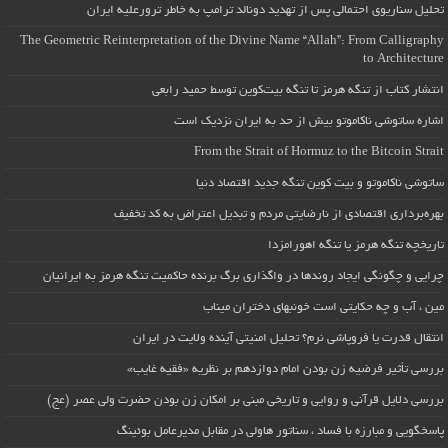
تحلیل سناریوی احتمالی پس از تهدید دونالد ترامپ به خاطر ترورعلیه ایران
The Geometric Reinterpretation of the Divine Name “Allah”: From Calligraphy
to Architecture
انتشار کتاب از تنگه هرمز تا تنگه بیت‌کوین توسط حمید رابعی
اشاره ساتوشی ناکاموتو بیش از حد به ایران نزدیک است
From the Strait of Hormuz to the Bitcoin Strait
ساتوشی ناکاموتو و بیت کوین تنگه جدید اقتصاد دنیا
بهره‌برداری اقتصادی از نارضایتی مردم و تبدیل اعتراض به کد تخفیف
تاریخچه تنگه هرمز یا تنگه اهورامزدا
چرایی و چگونگی ایجاد روندها در واگذاری برگ برنده حاکمیت تنگه هرمز به ایرانیان
مین ، آب و چه حکایتی است خونبهای دختران میناب
انتقال قدرت یا فروپاشی نرم؟ تحلیل امنیتی آینده ولایت در ایران
بررسی تأثیر فرضیه زن بودن امام دوازدهم بر نظریه «فقیه غایب»
بررسی دلایل قرآنی و روایی و تاریخی مبنی بر امکان زن بودن حضرت ولی عصر (عج)
پاسخگویی و مبارزه با فساد ، سناتور هاولی در مقابل مدیرعامل بوئینگ