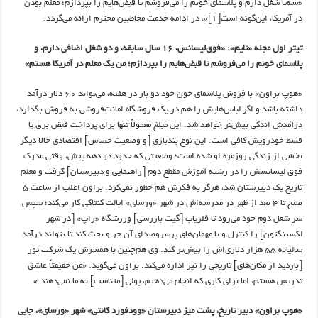
«سه‌تا شغل دارم و پلاسمای خونم را می‌فروشم تا قبض‌هایم را بپردازم؛ معلم بودن
در آمریکا، این‌گونه است
[۱]
»، در ادامه خدمت مخاطبین محترم ارائه می‌گردد.
تیتر اول مجله «تایم»: «فوق‌لیسانس، ۱۶ سال سابقه، و دو شغل اضافی دارم، و
پلاسمای خونم را می‌فروشم تا قبض‌هایم را بپردازم؛ من یک معلم در آمریکا هستم»
«هوپ براون» با فروش پلاسمای خون خود دو بار در هفته، می‌تواند ۶۰ دلار درآمد
داشته باشد و اگر لباس‌هایش را هم در یک فروشگاه امانت‌فروشی به فروش بگذارد،
درآمدش اندکی بیش‌تر خواهد شد. این مبلغ معمولاً تنها برای پرداخت قبض برق یا
قسط خودرویش کافی است. این نوع بندبازی [و وضعیت حساس] اقتصادی حالا دیگر
بخشی از زندگی روزمره او شده است؛ وضعیتی که حدود دو دهه پیش، وقتی مدرک
فوق لیسانسش را در رشته آموزش مقطع دوم [راهنمایی و دبیرستان] گرفت و معلم
تاریخ یک دبیرستان شد، هرگز به فکرش هم خطور نمی‌کرد. براون اغلب از ساعت ۵
صبح تا ۴ بعد از ظهر در مدرسه‌اش در شهر «ورسای» ایالت کنتاکی کار می‌کند؛ سپس
سرِ شغل دوم خود می‌رود تا فلزیاب [گیت بازرسی] ورزشگاه «راپ» [در شهر
لکسینگتون] را کنترل و با مهمان‌های پرسروصدای آن جر و بحث کند تا بتواند درآمد
سالیانه ۵۵ هزار دلاری‌اش را بیش‌تر کند. وی هم‌چنین با همسرش یک شرکت تور
[بازدید از مکان‌های] تاریخی را نیز اداره می‌کند. براون می‌گوید: «من حقیقتاً عاشق
تدریس هستم، اما برای کاری که انجام می‌دهیم، پولی [متناسب] به ما نمی‌دهند.»
«هوپ براون» دبیر تاریخ، پشت میز دبیرستان «وودفورد کانتی» شهر «ورسای»، جایی