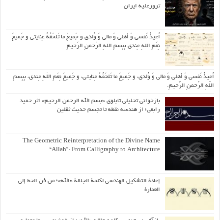
ترورعلیه ایران
اُعیذُ نَفسی وَ أهلی وَ مالی وَ وُلدی و جَمیعَ ما تَلحَقُهُ عِنایتی و جَمیعَ
نِعَمِ اللّهِ عِندی بِبِسمِ اللّهِ الرَّحمنِ الرَّحیمِ
اُعیذُ نَفسی وَ أهلی وَ مالی وَ وُلدی، و جَمیعَ ما تَلحَقُهُ عِنایتی، و جَمیعَ نِعَمِ اللّهِ عِندی، بِبِسمِ
اللّهِ الرَّحمنِ الرَّحیمِ.
بازخوانی تحلیلی تابلوی «بسم الله الرحمن الرحیم» اثر حمید
رابعی؛ از هندسه نقطه تا تجسم حدیث ثقلین
The Geometric Reinterpretation of the Divine Name
“Allah”: From Calligraphy to Architecture
إعادة التشكيل الهندسي لكلمة الجلالة «الله»؛ من فن الخط إلى
العمارة