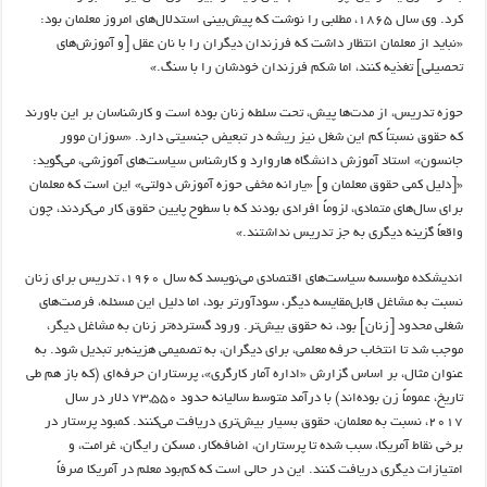
کرد. وی سال ۱۸۶۵، مطلبی را نوشت که پیش‌بینی استدلال‌های امروز معلمان بود:
«نباید از معلمان انتظار داشت که فرزندان دیگران را با نان عقل [و آموزش‌های
تحصیلی] تغذیه کنند، اما شکم فرزندان خودشان را با سنگ.»
حوزه تدریس، از مدت‌ها پیش، تحت سلطه زنان بوده است و کارشناسان بر این باورند
که حقوق نسبتاً کم این شغل نیز ریشه در تبعیض جنسیتی دارد. «سوزان موور
جانسون» استاد آموزش دانشگاه هاروارد و کارشناس سیاست‌های آموزشی، می‌گوید:
«[دلیل کمی حقوق معلمان و] «یارانه مخفی حوزه آموزش دولتی» این است که معلمان
برای سال‌های متمادی، لزوماً افرادی بودند که با سطوح پایین حقوق کار می‌کردند، چون
واقعاً گزینه دیگری به جز تدریس نداشتند.»
اندیشکده مؤسسه سیاست‌های اقتصادی می‌نویسد که سال ۱۹۶۰، تدریس برای زنان
نسبت به مشاغل قابل‌مقایسه دیگر، سودآورتر بود، اما دلیل این مسئله، فرصت‌های
شغلی محدود [زنان] بود، نه حقوق بیش‌تر. ورود گسترده‌تر زنان به مشاغل دیگر،
موجب شد تا انتخاب حرفه معلمی، برای دیگران، به تصمیمی هزینه‌بر تبدیل شود. به
عنوان مثال، بر اساس گزارش «اداره آمار کارگری»، پرستاران حرفه‌ای (که باز هم طی
تاریخ، عموماً زن بوده‌اند) با درآمد متوسط سالیانه حدود ۷۳,۵۵۰ دلار در سال
۲۰۱۷، نسبت به معلمان، حقوق بسیار بیش‌تری دریافت می‌کنند. کمبود پرستار در
برخی نقاط آمریکا، سبب شده تا پرستاران، اضافه‌کار، مسکن رایگان، غرامت، و
امتیازات دیگری دریافت کنند. این در حالی است که کم‌بود معلم در آمریکا صرفاً