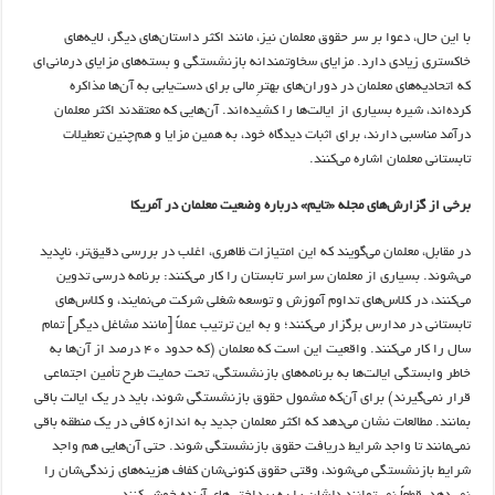
با این حال، دعوا بر سر حقوق معلمان نیز، مانند اکثر داستان‌های دیگر، لایه‌های
خاکستری زیادی دارد. مزایای سخاوتمندانه بازنشستگی و بسته‌های مزایای درمانی‌ای
که اتحادیه‌های معلمان در دوران‌های بهترِ مالی برای دست‌یابی به آن‌ها مذاکره
کرده‌اند، شیره بسیاری از ایالت‌ها را کشیده‌اند. آن‌هایی که معتقدند اکثر معلمان
درآمد مناسبی دارند، برای اثبات دیدگاه خود، به همین مزایا و هم‌چنین تعطیلات
تابستانی معلمان اشاره می‌کنند.
برخی از گزارش‌های مجله «تایم» درباره وضعیت معلمان در آمریکا
در مقابل، معلمان می‌گویند که این امتیازات ظاهری، اغلب در بررسی دقیق‌تر، ناپدید
می‌شوند. بسیاری از معلمان سراسر تابستان را کار می‌کنند: برنامه درسی تدوین
می‌کنند، در کلاس‌های تداوم آموزش و توسعه شغلی شرکت می‌نمایند، و کلاس‌های
تابستانی در مدارس برگزار می‌کنند؛ و به این ترتیب عملاً [مانند مشاغل دیگر] تمام
سال را کار می‌کنند. واقعیت این است که معلمان (که حدود ۴۰ درصد از آن‌ها به
خاطر وابستگی ایالت‌ها به برنامه‌های بازنشستگی، تحت حمایت طرح تأمین اجتماعی
قرار نمی‌گیرند) برای آن‌که مشمول حقوق بازنشستگی شوند، باید در یک ایالت باقی
بمانند. مطالعات نشان می‌دهد که اکثر معلمان جدید به اندازه کافی در یک منطقه باقی
نمی‌مانند تا واجد شرایط دریافت حقوق بازنشستگی شوند. حتی آن‌هایی هم واجد
شرایط بازنشستگی می‌شوند، وقتی حقوق کنونی‌شان کفاف هزینه‌های زندگی‌شان را