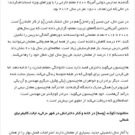
گذشته، مدارس دولتی آمریکا ۲۸۰۰ معلم خارجی را با ویزاهای ویژه استخدام کردند؛
در حالی که این تعداد، ۱۵۰۰ نفر در سال ۲۰۱۲ بود.
در عین حال، این مسیر [و راه‌حل] هم در حال خشک شدن [و از کار افتادن] است.
«انجمن آمریکایی دانشگاه‌های تربیت معلم» گزارش داده است که بین سال‌های
۲۰۰۸ تا ۲۰۱۶ تعداد معلمانی که توانسته‌اند دوره‌های آمادگی تدریس را تکمیل
کنند، ۲۳ درصد کاهش داشته است. پس از همه این‌ها هم وقتی معلمان می‌توانند به
کلاس درس برسند، باز هم فرسایش زیاد است: مطالعه‌ای در سال ۲۰۱۵ نشان داد
که دست‌کم ۱۷ درصد از معلمان جدید، طی پنج سال اول، شغل خود را رها می‌کنند.
هاچینسون می‌گوید دخترش قصد دارد سنت خانوادگی «معلم شدن» را ادامه دهد، اما
طی کردن این مسیر برای کودکی که در طبقه متوسط زندگی می‌کند، بسیار سخت شده
است. دیگر برادران و خواهران هاچینسون (یکی وکیل، دیگری مهندس و آن یکی
فیزیوتراپ) همگی مدرک دانشگاه گرفته‌اند، اما درآمد هاچینسون معادل نیمی از
درآمد آن‌هاست. خود هاچینسون می‌گوید: «برادر کوچک‌تر من مهندس است؛
اضافه‌کاری که دریافت می‌کند از حقوق من بیش‌تر است.»
«ناشوندا کوک» (وسط) در خانه و کنار دخترانش در شهر «رالی» ایالت کالیفرنیای
شمالی
با آغاز سال تحصیلی جدید، بسیاری از معلمان دارند اعتراضات فصل بهار را از همان