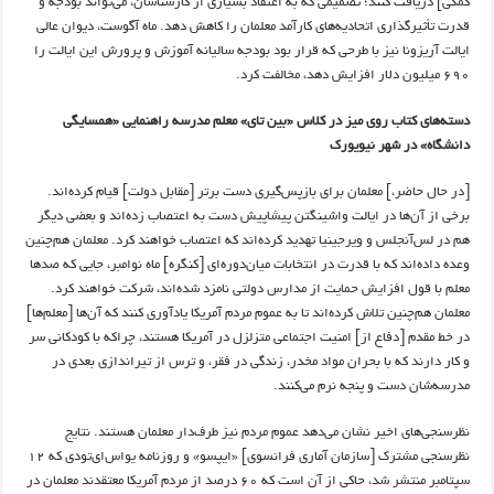
کمکی] دریافت کنند؛ تصمیمی که به اعتقاد بسیاری از کارشناسان، می‌تواند بودجه و
قدرت تأثیرگذاری اتحادیه‌های کارآمد معلمان را کاهش دهد. ماه آگوست، دیوان عالی
ایالت آریزونا نیز با طرحی که قرار بود بودجه سالیانه آموزش و پرورش این ایالت را
۶۹۰ میلیون دلار افزایش دهد، مخالفت کرد.
دسته‌های کتاب روی میز در کلاس «بین تای» معلم مدرسه راهنمایی «همسایگی
دانشگاه» در شهر نیویورک
[در حال حاضر،] معلمان برای بازپس‌گیری دست برتر [مقابل دولت] قیام کرده‌اند.
برخی از آن‌ها در ایالت واشینگتن پیشاپیش دست به اعتصاب زده‌اند و بعضی دیگر
هم در لس‌آنجلس و ویرجینیا تهدید کرده‌اند که اعتصاب خواهند کرد. معلمان هم‌چنین
وعده داده‌اند که با قدرت در انتخابات میان‌دوره‌ای [کنگره] ماه نوامبر، جایی که صدها
معلم با قول افزایش حمایت از مدارس دولتی نامزد شده‌اند، شرکت خواهند کرد.
معلمان هم‌چنین تلاش کرده‌اند تا به عموم مردم آمریکا یادآوری کنند که آن‌ها [معلم‌ها]
در خط مقدم [دفاع از] امنیت اجتماعی‌ متزلزل در آمریکا هستند، چراکه با کودکانی سر
و کار دارند که با بحران مواد مخدر، زندگی در فقر، و ترس از تیراندازی بعدی در
مدرسه‌شان دست و پنجه نرم می‌کنند.
نظرسنجی‌های اخیر نشان می‌دهد عموم مردم نیز طرف‌دار معلمان هستند. نتایج
نظرسنجی مشترک [سازمان آماری فرانسوی] «ایپسو» و روزنامه یواس‌ای‌تودی که ۱۲
سپتامبر منتشر شد، حاکی از آن است که ۶۰ درصد از مردم آمریکا معتقدند معلمان در