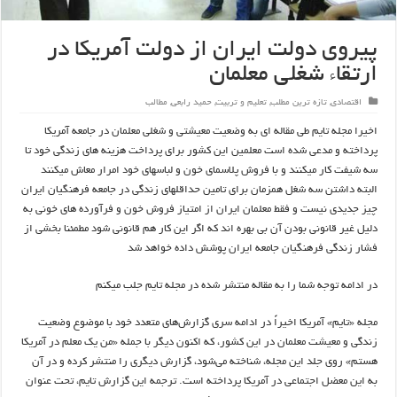
پیروی دولت ایران از دولت آمریکا در
ارتقاء شغلی معلمان
اقتصادی
,
تازه ترین مطلب
,
تعلیم و تربیت
,
حمید رابعی
,
مطالب
اخیرا مجله تایم طی مقاله ای به وضعیت معیشتی و شغلی معلمان در جامعه آمریکا
پرداخته و مدعی شده است معلمین این کشور برای پرداخت هزینه های زندگی خود تا
سه شیفت کار میکنند و با فروش پلاسمای خون و لباسهای خود امرار معاش میکنند
البته داشتن سه شغل همزمان برای تامین حداقلهای زندگی در جامعه فرهنگیان ایران
چیز جدیدی نیست و فقط معلمان ایران از امتیاز فروش خون و فرآورده های خونی به
دلیل غیر قانونی بودن آن بی بهره اند که اگر این کار هم قانونی شود مطمئنا بخشی از
فشار زندگی فرهنگیان جامعه ایران پوشش داده خواهد شد
در ادامه توجه شما را به مقاله منتشر شده در مجله تایم جلب میکنم
مجله «تایم» آمریکا اخیراً در ادامه سری گزارش‌های متعدد خود با موضوع وضعیت
زندگی و معیشت معلمان در این کشور، که اکنون دیگر با جمله «من یک معلم در آمریکا
هستم» روی جلد این مجله، شناخته می‌شود، گزارش دیگری را منتشر کرده و در آن
به این معضل اجتماعی در آمریکا پرداخته است. ترجمه این گزارش تایم، تحت عنوان