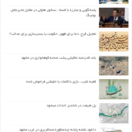
پاسخگویی و مبارزه با فساد ، سناتور هاولی در مقابل مدیرعامل
بوئینگ
تعجیل فرج: دعا برای ظهور، حکومت یا بسترسازی برای عدالت؟
باند قدرتمند مافیایی پشت صحنه کوهخواری در مشهد
فقیه غایب ، بازی با کلمات یا حقیقتی فراموش شده
پل طبیعت در شاندیز احداث میشود
دانلود نقشه پایانه چندمنظوره مسافربری در غرب مشهد