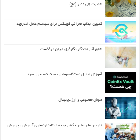
حضرت ولی عصر (عج)
کمپین جذاب صرافی کوینکس برای سیستم عامل اندروید
خالق آثار ماندگار نگارگری ایران درگذشت
آموزش تبدیل دستگاه موبایل به یک کیف‌ پول سرد
هوش مصنوعی و ارز دیجیتال
تکریم مقام معلم: نگاهی نو به استانداردسازی آموزش و پرورش