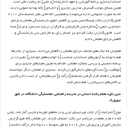
استانداردسازی برنامه آموزشی، و تعهد اذعان‌شده [و علنی] به ریاضت مالی است.
همین مسائل موجب گسترش مدارس چارتری [و اجاره‌ای] (که بودجه عمومی دارند،
اما به صورت خصوصی اداره می‌شوند)، و هم‌چنین اقداماتی نظیر تصمیم سال ۲۰۱۱
قانون‌گذاران ایالت ویسکانسین مبنی بر کاهش حقوق بازنشستگی معلمان و مزایای
«چانه‌زنی جمعی» [مذاکره میان کارفرمایان و کارگران درباره دست‌مزد و مزایا] شده
است. قانون‌گذاران ایالت کلرادو نیز امسال رأی به افزایش سن بازنشستگی و
کاهش مزایای معلمان دادند.
هم‌چنان که ایالت‌های مختلف، مزایای معلمان را کاهش می‌دادند، بسیاری از ایالت‌ها
هم با توجه به آزمون‌های استاندارد متناسب [با خواسته‌های خودشان]، تغییرات در
برنامه تحصیلی و بررسی عملکرد معلمان، اقدام به تعیین معیارهای جدیدی برای
[موفقیت و] دست‌آوردهای دانش‌آموزان کردند. بسیاری از معلمان، دیگر نتوانستند
هم‌زمان با هدف قرار گرفتن مستقیم [درآمد و] جیب‌هایشان، از دست دادن کنترل
بر کلاس‌های درس‌شان را هم تحمل کنند.
«بین تای» معلم رشته انسانی در مدرسه راهنمایی «همسایگی دانشگاه» در شهر
نیویورک
موج [اعتراضات] از ایالت ویرجینیای غربی و در ماه‌های فوریه و مارس آغاز شد، زمانی
که ۲۰ هزار معلم در سرتاسر این ایالت اعتصاب کردند. این معلمان (که طبق گزارش
سازمان آموزش و پرورش، سال ۲۰۱۶ به طور متوسط ۴۵,۷۰۱ دلار درآمد داشتند)