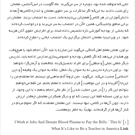
جایی که متوقف شده بود، دوباره از سر می‌گیرند. ماه آگوست در لس‌آنجلس، معلمان
رأی مثبت دادند به این‌که اگر مذاکرات بر سر حقوق معلمان و اندازه کلاس‌ها [تعداد
دانش‌آموزان در هر کلاس] هم‌چنان بی‌نتیجه ماند، دست به اعتصاب بزنند. معلمان در
برخی مناطق واشینگتن، همین الآن در اعتصاب به سر می‌برند و درخواست کرده‌اند
که بخشی از بودجه آموزشی تازه تخصیص داده شده، برای افزایش حقوق آنان هزینه
شود. در ویرجینیا، معلمان احتمال برگزاری یک اعتصاب ایالتی را مطرح کرده‌اند.
براون، همان معلم اهل کنتاکی، می‌گوید این مبارزه یا باید الآن انجام شود یا هیچ‌وقت.
وی هشدار می‌دهد که اگر کاهش بودجه و خصوصی‌سازی مدارس ادامه یابد، تدریس
دیگر شغلی عملی [و منطقی] برای افراد تحصیل‌کرده، علاقه‌مند و آرمان‌گرا نخواهد
بود. براون درباره تدریس نه به عنوان یک شغل، بلکه به عنوان یک وظیفه [و دِین
اجتماعی] صحبت می‌کند. می‌گوید: «من لزوماً آدم مذهبی‌ای نیستم، اما معتقدم من را
این‌جا [آفریده و در این موقعیت] قرار داده‌اند تا معلم باشم. من فقط می‌خواهم
بتوانم این کار را [در عین حمایت شدن] از نظر مالی انجام بدهم.» با این وجود، از
دید براون، مسئله فقط این نیست که او و دیگر همکاران معلمش چه‌قدر ارزش
دارند، چون آن‌ها در کلاس، تنها نیستند. این معلمان معتقدند که اگر عموم مردم در
کنار آن‌ها قرار گرفته‌اند، نهایتاً، به خاطر بچه‌هاست.
‘I Work 3 Jobs And Donate Blood Plasma to Pay the Bills.’ This Is
[۱]
What It’s Like to Be a Teacher in America
Link