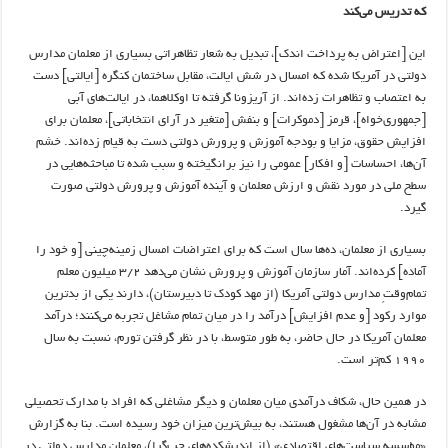
که تدریس می‌کند
این [اعتراض به پرداخت اندک]، تبدیل به شعار تظاهراتی بسیاری از معلمان مدارس
دولتی در آمریکا شده که امسال در شش ایالت، مقابل ساختمان کنگره [ایالتی] دست
به اعتصاب و تظاهرات زده‌اند. از آریزونا گرفته تا اوکلاهما، در ایالت‌های آبی
[جمهوری‌خواه]، قرمز [دموکرات] و بنفش [متغیر در آرای انتخاباتی]، معلمان برای
افزایش حقوق، مزایا و بودجه آموزش و پرورش دولتی دست به قیام زده‌اند. خشم
آن‌ها، احساسات [و افکار] عمومی را نیز برانگیخته و سبب شده تا مباحثه‌هایی در
سطح ملی در مورد نقش و ارزش معلمان و آینده آموزش و پرورش دولتی صورت
گیرد.
بسیاری از معلمان، ده‌ها سال است که برای اعتراضات امسال زمینه‌چینی [و خود را
آماده] کرده‌اند. آمار سازمان آموزش و پرورش نشان می‌دهد ۳/۲ میلیون معلم
تمام‌وقتِ مدارس دولتی آمریکا (از مهد کودک تا دبیرستان)، دارند یکی از بدترین
موارد رکود [و عدم افزایش] درآمد را در میان تمام مشاغل تجربه می‌کنند؛ درآمد
معلمان آمریکا در حال حاضر، به طور متوسط، با در نظر گرفتن تورم، نسبت به سال
۱۹۹۰ کم‌تر است.
در همین حال، شکاف درآمدی میان معلمان و دیگر مشاغلی که افراد با مدارک تحصیلی
مشابه در آن‌ها مشغول هستند، به بیش‌ترین میزان خود رسیده است. بنا به گزارش
«مؤسسه سیاست‌های اقتصادی» (از اندیشکده‌های چپ‌گرا)، معلمان مدارس دولتی در