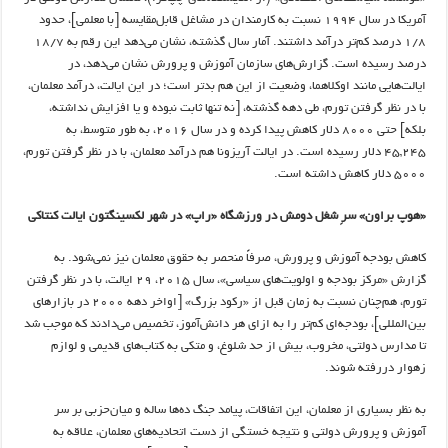
آمریکا در سال ۱۹۹۴ نسبت به کارمندان در مشاغل قابل‌مقایسه [با معلمی]، حدود
۱/۸ درصد کم‌تر درآمد داشتند. آمار سال گذشته، نشان می‌دهد این رقم به ۱۸/۷
درصد رسیده است. گزارش‌های سازمان آموزش و پرورش نشان می‌دهد، در
ایالت‌هایی مانند اوکلاهما، وضعیت از این هم بدتر است؛ در این ایالت، درآمد معلمان،
با در نظر گرفتن تورم، طی دهه گذشته، [نه تنها ثابت نبوده و یا افزایش نداشته،
بلکه] حتی ۸۰۰۰ دلار کاهش پیدا کرده و در سال ۲۰۱۶، به طور متوسط، به
۴۵,۲۴۵ دلار رسیده است. در ایالت آریزونا هم درآمد معلمان، با در نظر گرفتن تورم،
۵۰۰۰ دلار کاهش داشته است.
«هوپ براون» سرِ شغل دومش در ورزشگاه «راپ» در شهر لکسینگتون ایالت کنتاکی
کاهش بودجه آموزش و پرورش، صرفاً منحصر به حقوق معلمان نیز نمی‌شود. به
گزارش «مرکز بودجه و اولویت‌های سیاسی»، سال ۲۰۱۵، ۲۹ ایالت، با در نظر گرفتن
تورم، هم‌چنان نسبت به زمان قبل از «رکود بزرگ» [اواخر دهه ۲۰۰۰ در بازارهای
بین‌المللی]، بودجه‌ای کم‌تر را به ازای هر دانش‌آموز، تخصیص می‌دادند که موجب شد
تا مدارس دولتی، مخروب، بیش از حد شلوغ، و متکی به کتاب‌های قدیمی و لوازم
زهوار دررفته شوند.
به نظر بسیاری از معلمان، این اتفاقات، پیامد جنگ ده‌ها ساله و میان‌حزبی بر سر
آموزش و پرورش دولتی و نتیجه خستگی از دست اتحادیه‌های معلمان، علاقه به