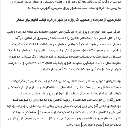
موجب بزرگ‌تر کردن کلاس‌ها، کوتاه‌تر کردن هفته تحصیلی، و اعطای مجوز اضطراری
تدریس به افرادی شده است که هنوز برای تدریس، آموزش ندیده‌اند.
بخش‌هایی از مدرسه راهنمایی «کارول» در شهر «رالی» ایالت کالیفرنیای شمالی
«مرکز ملی آمار آموزش و پرورش» میانگین ملی حقوق سالیانه یک معلم مدرسه دولتی
را در حال حاضر ۵۸,۹۵۰ دلار تخمین زده است، که در بسیاری از مناطق، درآمد
معقولی محسوب می‌شود، اما درآمد واقعی معلمان در هر ایالت با ایالت دیگر، تفاوت
زیادی دارد و معمولاً کفاف هزینه‌های زندگی را نمی‌دهد. وقتی درآمد معلمان را با دیگر
مشاغل با سطح مشابه تحصیلات مقایسه می‌کنیم، درآمد معلمان رنگ می‌بازد. به عنوان
نمونه، سال ۲۰۱۶، میانگین سالیانه حقوق پایه یک معلم، ۳۸,۶۱۷ دلار، و ۲۰ درصد
کم‌تر از مشاغل دیگری بود که مدارک دانشگاهی نیاز دارند.
واکنش‌های عمومی به اعتراضات معلمان، نشان‌دهنده ایجاد یک تغییر در نگرش‌ها
نسبت به شغل معلمی است. حتی در ایالت‌های محافظه‌کار هم بسیاری از رأی‌دهندگان
خواستار افزایش مالیات‌ها برای حمایت از آموزش و پرورش دولتی شده و از
قانون‌گذاران خواسته‌اند اقدامات در زمینه کاهش بودجه مدارس را متوقف کنند.
بودجه‌های ایالتی آموزش و پرورش، ده سال پیش زمانی که ایالت‌های رکودزده، بودجه
آموزش را کاهش دادند و مالیات‌ها را کم کردند، از لبه صخره [به شدت] سقوط کرد.
اکنون به نظر می‌رسد قیام در ویرجینیای غربی، سرآغاز حمایت‌های عمومی از پُر کردن
مجدد خزانه [بودجه آموزشی] شده باشد.