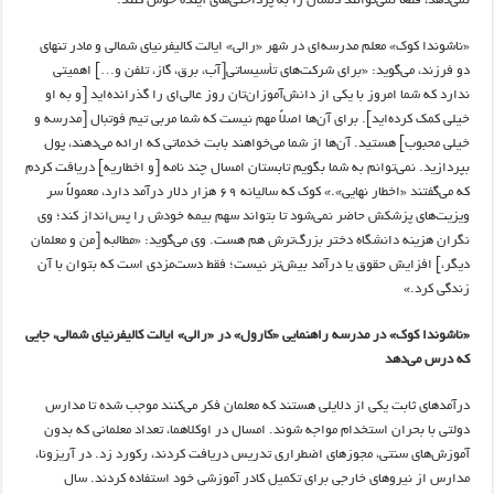
نمی‌دهد، قطعاً نمی‌توانند دلشان را به پرداختی‌های آینده خوش کنند.
«ناشوندا کوک» معلم مدرسه‌ای در شهر «رالی» ایالت کالیفرنیای شمالی و مادر تنهای
دو فرزند، می‌گوید: «برای شرکت‌های تأسیساتی[آب، برق، گاز، تلفن و…] اهمیتی
ندارد که شما امروز با یکی از دانش‌آموزان‌تان روز عالی‌ای را گذرانده‌اید [و به او
خیلی کمک کرده‌اید]. برای آن‌ها اصلاً مهم نیست که شما مربی تیم فوتبال [مدرسه و
خیلی محبوب] هستید. آن‌ها از شما می‌خواهند بابت خدماتی که ارائه می‌دهند، پول
بپردازید. نمی‌توانم به شما بگویم تابستان امسال چند نامه [و اخطاریه] دریافت کردم
که می‌گفتند «اخطار نهایی».» کوک که سالیانه ۶۹ هزار دلار درآمد دارد، معمولاً سر
ویزیت‌های پزشکش حاضر نمی‌شود تا بتواند سهم بیمه خودش را پس‌انداز کند؛ وی
نگران هزینه دانشگاه دختر بزرگ‌ترش هم هست. وی می‌گوید: «مطالبه [من و معلمان
دیگر،] افزایش حقوق یا درآمد بیش‌تر نیست؛ فقط دست‌مزدی است که بتوان با آن
زندگی کرد.»
«ناشوندا کوک» در مدرسه راهنمایی «کارول» در «رالی» ایالت کالیفرنیای شمالی، جایی
که درس می‌دهد
درآمدهای ثابت یکی از دلایلی هستند که معلمان فکر می‌کنند موجب شده تا مدارس
دولتی با بحران استخدام مواجه شوند. امسال در اوکلاهما، تعداد معلمانی که بدون
آموزش‌های سنتی، مجوزهای اضطراری تدریس دریافت کردند، رکورد زد. در آریزونا،
مدارس از نیروهای خارجی برای تکمیل کادر آموزشی خود استفاده کردند. سال