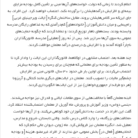
اعلام کردند تا زمانی که دولت، خواسته‌های آن‌ها مبنی بر تأمین کامل بودجه مزایای
بیمه‌ای و افزایش درآمدهایشان را برآورده نکند، اعتصاب خواهند کرد. این افراد، به
جای این‌که سر کلاس‌هایشان بروند، مقابل ساختمان کنگره [ایالت ویرجینیای غربی]
راه‌پیمایی و میان دانش‌آموزان [خانواده‌های] کم‌درآمدی که به غذاهای رایگان مدرسه
وابسته بودند، بسته‌های ناهار توزیع کردند؛ و تماشا کردند که چگونه حمایت‌های
عمومی به سوی آن‌ها سرازیر شد. پس از نُه روز [تعطیلی] مدرسه، قانون‌گذاران
ناچاراً کوتاه آمدند و با افزایش ۵ درصدی درآمد معلمان موافقت کردند.
چند هفته بعد، اعتصاب مشابهی در اوکلاهما، قانون‌گذاران این ایالت را وادار کرد تا
به منظور تأمین بودجه برای معلمانی که هم‌چنان برای رسیدن به بودجه بیش‌تر
اعتصاب می‌کردند، برای اولین بار طی حدود ۳۰ سال، قانونی مبنی بر افزایش
چشم‌گیر مالیات را تصویب کنند. معلمان در ایالت‌های دیگری مانند کنتاکی و آریزونا
(هر دو طرف‌دار جمهوری‌خواهان) نیز از این ایالت‌ها الگوبرداری کردند.
البته معلمان گاهاً با مخالفت‌هایی از سوی مقامات ایالتی و فدرال نیز مواجه می‌شدند.
«بتسی دِواس» وزیر آموزش و پرورش، ماه آوریل از معلمان اعتصاب‌کننده انتقاد کرد،
گفت این افراد در خدمت به دانش‌آموزان خود کوتاهی می‌کنند، و از آن‌ها خواست
«مخالفت‌های بزرگانه» را وارد کلاس درس نکنند. وقتی تابستان، شروع و مدارس،
تعطیل شد، انگیزه معلمان نیز فروکش کرد. ماه ژوئن، دیوان عالی حکم کرد که
اتحادیه‌های [فعال در] بخش عمومی، حق ندارند از افراد غیرعضو، هزینه [و بودجه