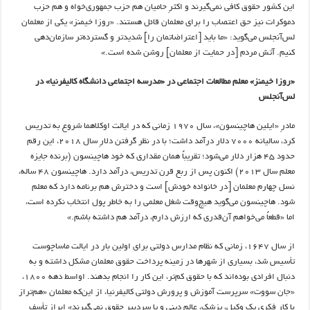
این کشور حقوق کافی نمی‌گیرند و اکثرِ حامیان هم حزب جمهوری‌خواه و هم حزب
دموکرات نیز حق اعتصاب را برای معلمان قائل هستند. «روزا خیمنز» یکی از معلمان
لس‌آنجلس می‌گوید: «ما باید [اعتراضاتمان را] شدیدتر و گسترده‌تر سازمان‌دهی
کنیم. آتش مردم [در حمایت از معلمان] روشن شده است.»
«روزا خیمنز» معلم مطالعات اجتماعی در «مدرسه اجتماعی دانشگاه کالیفرنیا» در
لس‌آنجلس
مادرِ «ایلین هاچینسون»، سال ۱۹۷۰ زمانی که در ایالت اوکلاهما شروع به تدریس
کرد، سالیانه ۷۰۰۰ دلار درآمد داشت؛ با در نظر گرفتن دلارِ سال ۲۰۱۸، این رقم
حدود ۴۵ هزار دلار می‌شود؛ تقریباً همان مقداری که خود هاچینسون (برنده جایزه
معلم سال ۲۰۱۳) اکنون پس از ربع قرن تدریس، درآمد دارد. هاچینسون ۴۸ ساله،
نسل چهارم معلمان [در خانواده خودش] است و دخترش هم برنامه دارد که معلم
شود. هاچینسون می‌گوید هیچ‌وقت شغل معلمی را به خاطر پول انتخاب نکرده است،
اما «قطعاً می‌خواهم آن‌قدری که ارزش دارم، درآمد هم داشته باشم.»
از سال ۱۶۴۷، زمانی که نظام مدارس دولتی برای اولین بار در ایالت ماساچوست
تأسیس شد، بسیاری از شهرها در زمینه پرداخت حقوق معلمان مشکل داشته و به
دنبال افرادی بوده‌اند که با حقوق کم‌تر، این کار را انجام بدهند. اواسط دهه ۱۸۰۰،
«جان سووت» سرپرست آموزش و پرورش دولتی کالیفرنیا، از این‌که معلمان «هم‌تراز
با کار فکری یک وکیل، پزشک، عالم دینی و یا سردبیر حقوق نمی‌گیرند» ابراز تأسف